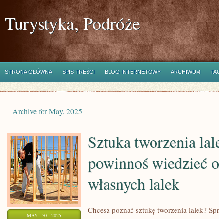
Turystyka, Podróże
STRONA GŁÓWNA
SPIS TREŚCI
BLOG INTERNETOWY
ARCHIWUM
TA
Archive for May, 2025
Sztuka tworzenia lal
powinnoś wiedzieć o
własnych lalek
Chcesz poznać sztukę tworzenia lalek? Sp
MAY - 30 - 2025