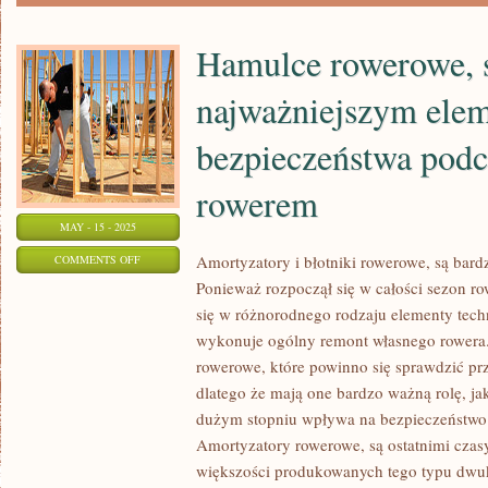
SPOSOBÓW
NA
Hamulce rowerowe, 
POPRAWĘ
najważniejszym ele
RÓWNOWAGI
CIAŁA
bezpieczeństwa podc
rowerem
MAY - 15 - 2025
ON
Amortyzatory i błotniki rowerowe, są bar
COMMENTS OFF
Ponieważ rozpoczął się w całości sezon ro
HAMULCE
się w różnorodnego rodzaju elementy tech
ROWEROWE,
wykonuje ogólny remont własnego rowera.
SĄ
rowerowe, które powinno się sprawdzić p
NAJWAŻNIEJSZYM
dlatego że mają one bardzo ważną rolę, j
ELEMENTEM
dużym stopniu wpływa na bezpieczeństwo w
BEZPIECZEŃSTWA
Amortyzatory rowerowe, są ostatnimi czas
PODCZAS
większości produkowanych tego typu dwuk
JAZDY