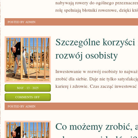
nabywają rowery do ogólnego przeznacze
ROWEREM
rolę spełniają błotniki rowerowe, dzięki k
POSTED BY ADMIN
Szczególne korzyści
rozwój osobisty
Inwestowanie w rozwój osobisty to najważ
zrobić dla siebie. Daje nie tylko satysfakcj
karierę i zdrowie. Czas zacząć inwestować 
MAY - 13 - 2025
ON
COMMENTS OFF
SZCZEGÓLNE
POSTED BY ADMIN
KORZYŚCI
INWESTOWANIA
Co możemy zrobić, 
W
ROZWÓJ