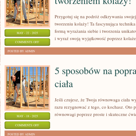
tworzeniem kolaży!
JAK
STWORZYĆ
Przygotuj się na podróż odkrywania swojej
CIEKAWE
tworzeniu kolaży! Ta fascynująca technika 
ANIMACJE?
formą wyrażania siebie i tworzenia unikatow
MAY - 22 - 2025
i wyraź swoją wyjątkowość poprzez kolaże
ON
COMMENTS OFF
ODKRYJ
POSTED BY ADMIN
SWOJĄ
TWÓRCZĄ
5 sposobów na popr
STRONĘ
ciała
Z
TWORZENIEM
KOLAŻY!
Jeśli czujesz, że Twoja równowaga ciała 
razu rezygnować z tego, co kochasz. Oto
równowagi poprzez proste i skuteczne ćwi
MAY - 18 - 2025
ON
COMMENTS OFF
5
POSTED BY ADMIN