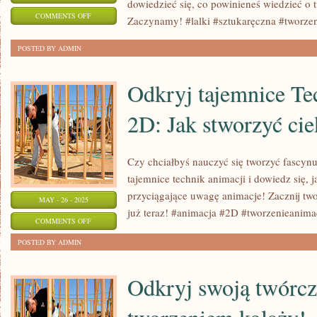
dowiedzieć się, co powinieneś wiedzieć o 
ON
COMMENTS OFF
Zaczynamy! #lalki #sztukaręczna #tworze
SZTUKA
POSTED BY ADMIN
TWORZENIA
LALEK:
Odkryj tajemnice Te
CO
POWINNOŚ
2D: Jak stworzyć ci
WIEDZIEĆ
O
TWORZENIU
Czy chciałbyś nauczyć się tworzyć fascyn
WŁASNYCH
tajemnice technik animacji i dowiedz się, j
LALEK
przyciągające uwagę animacje! Zacznij two
MAY - 26 - 2025
już teraz! #animacja #2D #tworzenieanima
ON
COMMENTS OFF
ODKRYJ
POSTED BY ADMIN
TAJEMNICE
TECHNIK
Odkryj swoją twórcz
ANIMACJI
2D: