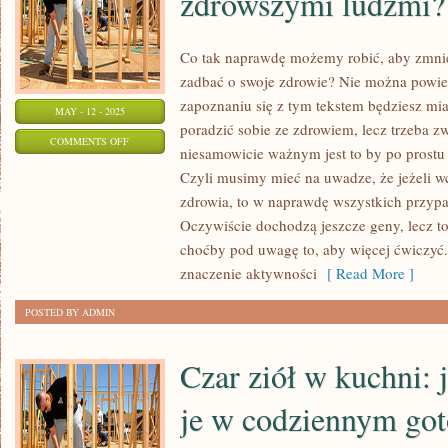
zdrowszymi ludźmi?
OSOBISTY
Co tak naprawdę możemy robić, aby zmnie
zadbać o swoje zdrowie? Nie można powiedz
zapoznaniu się z tym tekstem będziesz mia
MAY - 12 - 2025
poradzić sobie ze zdrowiem, lecz trzeba 
ON
COMMENTS OFF
niesamowicie ważnym jest to by po prostu
CO
Czyli musimy mieć na uwadze, że jeżeli w
MOŻEMY
zdrowia, to w naprawdę wszystkich przypa
ZROBIĆ,
Oczywiście dochodzą jeszcze geny, lecz t
ABY
choćby pod uwagę to, aby więcej ćwiczyć.
BYĆ
znaczenie aktywności
[ Read More ]
DUŻO
POSTED BY ADMIN
ZDROWSZYMI
LUDŹMI?
Czar ziół w kuchni: 
je w codziennym go