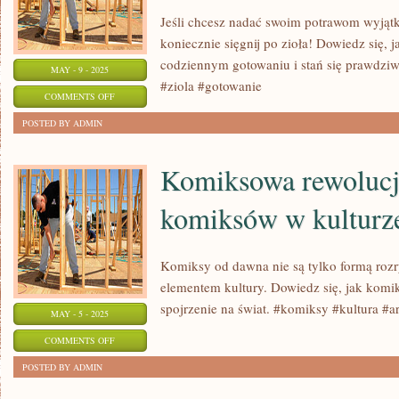
Jeśli chcesz nadać swoim potrawom wyjąt
koniecznie sięgnij po zioła! Dowiedz się, 
codziennym gotowaniu i stań się prawdzi
MAY - 9 - 2025
#ziola #gotowanie
ON
COMMENTS OFF
CZAR
POSTED BY ADMIN
ZIÓŁ
W
Komiksowa rewolucj
KUCHNI:
komiksów w kulturz
JAK
WYKORZYSTAĆ
JE
Komiksy od dawna nie są tylko formą rozr
W
elementem kultury. Dowiedz się, jak komi
CODZIENNYM
spojrzenie na świat. #komiksy #kultura #ar
MAY - 5 - 2025
GOTOWANIU
ON
COMMENTS OFF
KOMIKSOWA
POSTED BY ADMIN
REWOLUCJA: