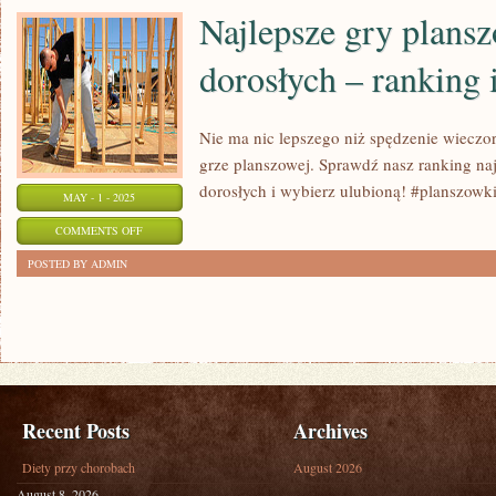
ROLA
Najlepsze gry plans
KOMIKSÓW
dorosłych – ranking 
W
KULTURZE
Nie ma nic lepszego niż spędzenie wieczor
grze planszowej. Sprawdź nasz ranking na
dorosłych i wybierz ulubioną! #planszowk
MAY - 1 - 2025
ON
COMMENTS OFF
NAJLEPSZE
POSTED BY ADMIN
GRY
PLANSZOWE
DLA
DOROSŁYCH
–
RANKING
Recent Posts
Archives
I
Diety przy chorobach
August 2026
OPINIE
August 8, 2026