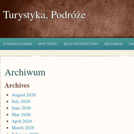
Turystyka, Podróże
STRONA GŁÓWNA
SPIS TREŚCI
BLOG INTERNETOWY
ARCHIWUM
TA
Archiwum
Archives
August 2026
July 2026
June 2026
May 2026
April 2026
March 2026