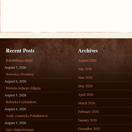
Recent Posts
Archives
Rehabilitacja dzieci
August 2026
August 7, 2026
July 2026
Nowości i Premiery
June 2026
August 6, 2026
May 2026
Historia Jednego Zdjęcia
April 2026
August 5, 2026
Rubryka Czytelników
March 2026
August 4, 2026
February 2026
Andy (Ameryka Południowa)
January 2026
August 3, 2026
December 2025
Jazz i Improwizacja