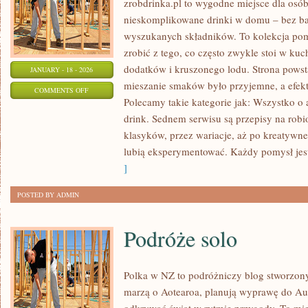
zrobdrinka.pl to wygodne miejsce dla osób
nieskomplikowane drinki w domu – bez ba
wyszukanych składników. To kolekcja pomy
zrobić z tego, co często zwykle stoi w ku
dodatków i kruszonego lodu. Strona pows
JANUARY - 18 - 2026
mieszanie smaków było przyjemne, a efek
ON
COMMENTS OFF
Polecamy takie kategorie jak: Wszystko o 
KULTURA
drink. Sednem serwisu są przepisy na robi
PICIA
klasyków, przez wariacje, aż po kreatywne
ALKOHOLU
lubią eksperymentować. Każdy pomysł jest
]
POSTED BY ADMIN
Podróże solo
Polka w NZ to podróżniczy blog stworzony
marzą o Aotearoa, planują wyprawę do Aust