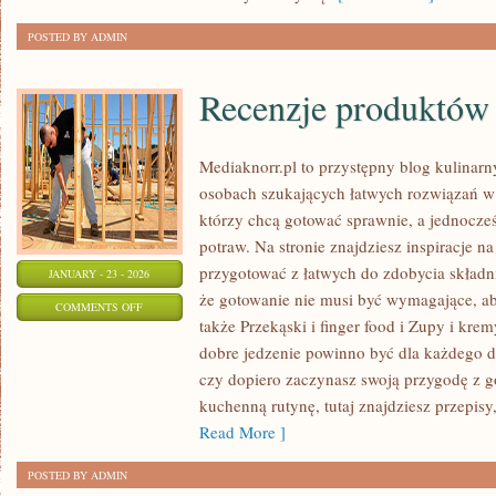
MĘŻCZYZN
POSTED BY ADMIN
Recenzje produktów
Mediaknorr.pl to przystępny blog kulinarn
osobach szukających łatwych rozwiązań w 
którzy chcą gotować sprawnie, a jednocz
potraw. Na stronie znajdziesz inspiracje n
przygotować z łatwych do zdobycia składn
JANUARY - 23 - 2026
że gotowanie nie musi być wymagające, ab
ON
COMMENTS OFF
także Przekąski i finger food i Zupy i kremy
RECENZJE
dobre jedzenie powinno być dla każdego d
PRODUKTÓW
czy dopiero zaczynasz swoją przygodę z 
SPOŻYWCZYCH
kuchenną rutynę, tutaj znajdziesz przepisy
Read More ]
POSTED BY ADMIN