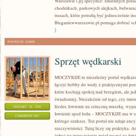
Warszawie i jej specyfice: zmiennych pora
NA
chodnikach, parkowych alejkach, bulwarach
SPALANIE
trasach, które potrafią być jednocześnie ins
TŁUSZCZU
Bieganiewwarszawie.pl pomaga dobrać sc
]
POSTED BY ADMIN
Sprzęt wędkarski
MOCZYKIJE to niezależny portal wędkarski
łączyć hobby do wody z praktycznymi pora
które kochają spokój nad brzegiem, ale je
świadomiej. Niezależnie od tego, czy inter
feeder, łowienie na sztuczną muszkę, wyp
JANUARY - 24 - 2026
łowienie spod lodu – MOCZYKIJE ma w sob
ON
COMMENTS OFF
którego szukasz. Ten portal nie udaje enc
SPRZĘT
rzeczywistości. Tutaj liczy się praktyka. A
WĘDKARSKI
żebyś po przeczytaniu mógł ruszyć na łow