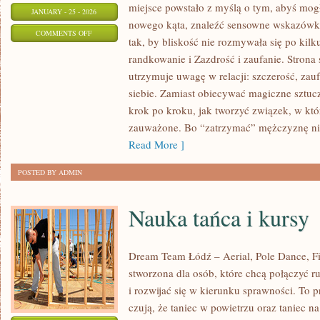
miejsce powstało z myślą o tym, abyś mogł
JANUARY - 25 - 2026
nowego kąta, znaleźć sensowne wskazówki
ON
COMMENTS OFF
tak, by bliskość nie rozmywała się po kilk
ROZSTANIA
randkowanie i Zazdrość i zaufanie. Strona
I
utrzymuje uwagę w relacji: szczerość, zau
RADZENIE
siebie. Zamiast obiecywać magiczne sztucz
SOBIE
krok po kroku, jak tworzyć związek, w któ
PO
zauważone. Bo “zatrzymać” mężczyznę ni
ZERWANIU
Read More ]
POSTED BY ADMIN
Nauka tańca i kursy
Dream Team Łódź – Aerial, Pole Dance, Fit
stworzona dla osób, które chcą połączyć r
i rozwijać się w kierunku sprawności. To p
czują, że taniec w powietrzu oraz taniec na