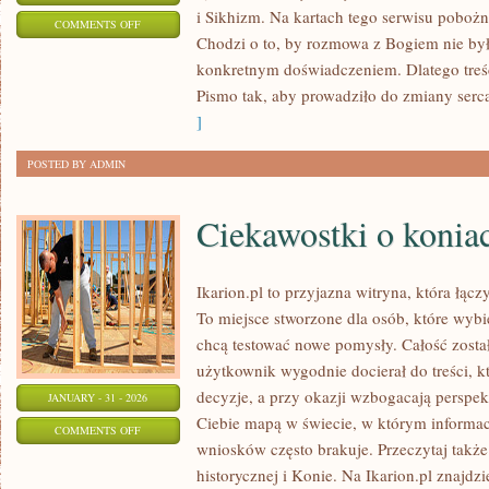
i Sikhizm. Na kartach tego serwisu pobożno
ON
COMMENTS OFF
Chodzi o to, by rozmowa z Bogiem nie była
TAOIZM
konkretnym doświadczeniem. Dlatego tre
Pismo tak, aby prowadziło do zmiany serc
]
POSTED BY ADMIN
Ciekawostki o konia
Ikarion.pl to przyjazna witryna, która łąc
To miejsce stworzone dla osób, które wybie
chcą testować nowe pomysły. Całość zosta
użytkownik wygodnie docierał do treści, k
decyzje, a przy okazji wzbogacają perspek
JANUARY - 31 - 2026
Ciebie mapą w świecie, w którym informacj
ON
COMMENTS OFF
wniosków często brakuje. Przeczytaj także
CIEKAWOSTKI
historycznej i Konie. Na Ikarion.pl znajdzi
O