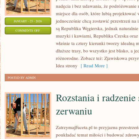
nadęcia i bez udawania, że podróżowanie
miejsce dla osób, które lubią projektować
jednocześnie chcą zostawić przestrzeń na
JANUARY - 25 - 2026
są Republika Węgierska, jednak naturalnie p
ON
COMMENTS OFF
muzyki i kawiarni, Republika Czeska oraz kr
JEZIORA
właśnie ta cztery kierunki tworzy idealną 
I
dłuższe trasy, bo wszystko jest blisko, a 
RZEKI
różnorodne. Zobacz też: Zjawiskowa przyr
Idea strony
[ Read More ]
POSTED BY ADMIN
Rozstania i radzenie
zerwaniu
ZatrzymajFaceta.pl to przyjazna przestrzeń
poukładać temat miłości i budować zdrowy