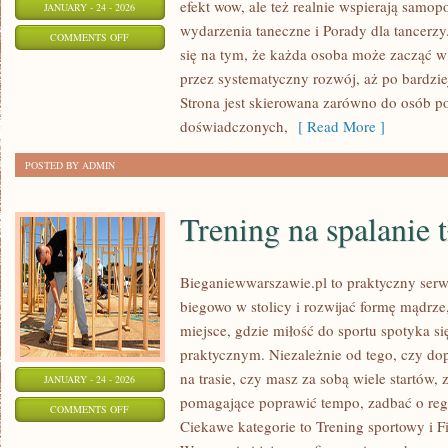
efekt wow, ale też realnie wspierają samop
JANUARY - 24 - 2026
wydarzenia taneczne i Porady dla tancerz
ON
COMMENTS OFF
się na tym, że każda osoba może zacząć w
NAUKA
przez systematyczny rozwój, aż po bardzi
TAŃCA
Strona jest skierowana zarówno do osób po
I
doświadczonych,
[ Read More ]
KURSY
POSTED BY ADMIN
Trening na spalanie 
Bieganiewwarszawie.pl to praktyczny serwi
biegowo w stolicy i rozwijać formę mądrze,
miejsce, gdzie miłość do sportu spotyka s
praktycznym. Niezależnie od tego, czy do
na trasie, czy masz za sobą wiele startów, z
JANUARY - 24 - 2026
pomagające poprawić tempo, zadbać o rege
ON
COMMENTS OFF
Ciekawe kategorie to Trening sportowy i Fi
TRENING