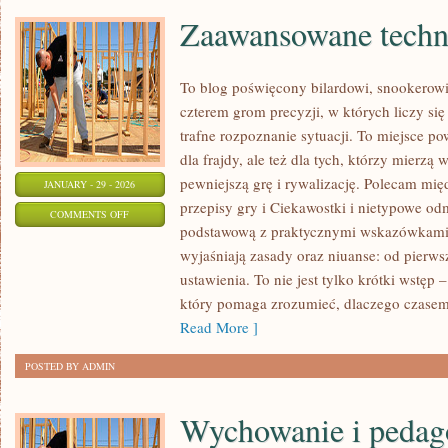
Zaawansowane techn
To blog poświęcony bilardowi, snookerowi,
czterem grom precyzji, w których liczy si
trafne rozpoznanie sytuacji. To miejsce po
dla frajdy, ale też dla tych, którzy mierzą 
pewniejszą grę i rywalizację. Polecam mi
JANUARY - 29 - 2026
przepisy gry i Ciekawostki i nietypowe od
ON
COMMENTS OFF
podstawową z praktycznymi wskazówkami. Z
ZAAWANSOWANE
wyjaśniają zasady oraz niuanse: od pier
TECHNIKI
ustawienia. To nie jest tylko krótki wstę
GRY
który pomaga zrozumieć, dlaczego czasem
Read More ]
POSTED BY ADMIN
Wychowanie i pedag