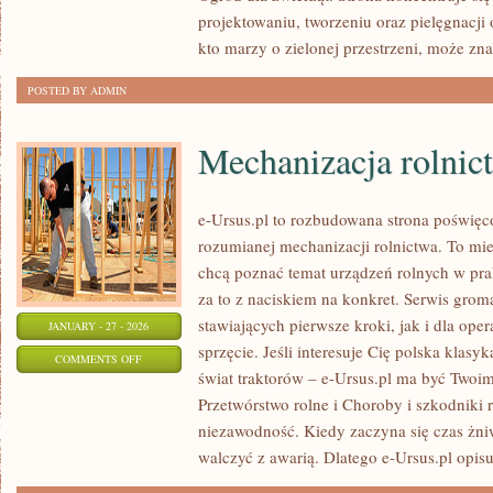
OGRODU
projektowaniu, tworzeniu oraz pielęgnacji
kto marzy o zielonej przestrzeni, może zna
POSTED BY ADMIN
Mechanizacja rolnic
e-Ursus.pl to rozbudowana strona poświęc
rozumianej mechanizacji rolnictwa. To mie
chcą poznać temat urządzeń rolnych w pra
za to z naciskiem na konkret. Serwis grom
stawiających pierwsze kroki, jak i dla oper
JANUARY - 27 - 2026
sprzęcie. Jeśli interesuje Cię polska klasy
ON
COMMENTS OFF
świat traktorów – e-Ursus.pl ma być Twoi
MECHANIZACJA
Przetwórstwo rolne i Choroby i szkodniki ro
ROLNICTWA
niezawodność. Kiedy zaczyna się czas żniw
walczyć z awarią. Dlatego e-Ursus.pl opisu