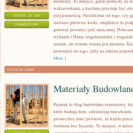
momenty. To miejsce, gdzie pomysły na da
wskazówkami, a kuchnia przestaje być obow
przyjemnością. Niezależnie od tego, czy go
JANUARY - 28 - 2026
stawiasz pierwsze kroki, znajdziesz tu po
ON
COMMENTS OFF
gotować pewniej i jeść smaczniej. Polec
KOLACJE
wydaniu i Dania wegetariańskie i wegański
aromat, ale równie ważna jest prostota. K
prowadzić do tego, żeby na talerzu pojawiło
More ]
POSTED BY ADMIN
Materiały Budowlan
Pusmak to blog budowlano-remontowy, któ
które budują dom, odświeżają mieszkanie,
prostu chcą mieć pewność, że każda prac
zrobiona bez fuszerki. To miejsce, w który
sprawdzonymi trikami, a tematy takie jak 