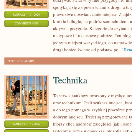
odkrywać świat w rytmie przygody. To mie
spotykają się z opowieściami z drogi, a tu
prawdziwe doświadczanie miejsca. Znajdz
JANUARY - 17 - 2026
krótkie i długie, na podróż samochodem, 
ON
COMMENTS OFF
aktywną przygodę. Kategorie do czytania t
PODRÓŻE
nietypowe i Luksusowe podróże. Ten blog 
SOLO
jednym miejscu wszystkiego, co naprawdę
drugi koniec świata: od podstaw po
[ Read
POSTED BY ADMIN
Technika
To serwis naukowy tworzony z myślą o uc
oraz technikum. Jeśli szukasz miejsca, któ
a do tego pomaga w szybkiej powtórce prz
dobrym miejscu. Treści są przygotowane ta
którzy chcą nadrobić zaległości, jak i osob
JANUARY - 15 - 2026
Polecamy Język niemiecki i Filozofia i ety