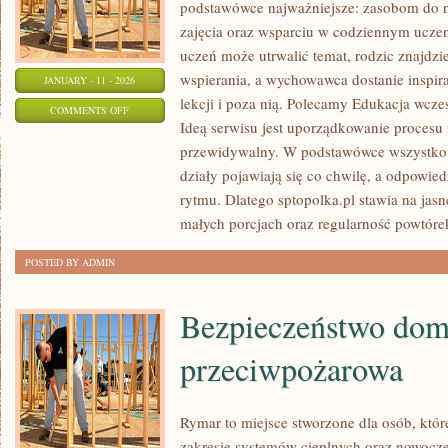
podstawówce najważniejsze: zasobom do n
zajęcia oraz wsparciu w codziennym uczen
uczeń może utrwalić temat, rodzic znajdz
wspierania, a wychowawca dostanie inspir
JANUARY - 11 - 2026
lekcji i poza nią. Polecamy Edukacja wcze
ON
COMMENTS OFF
Ideą serwisu jest uporządkowanie procesu 
JĘZYK
przewidywalny. W podstawówce wszystko d
POLSKI
działy pojawiają się co chwilę, a odpowiedz
rytmu. Dlatego sptopolka.pl stawia na jas
małych porcjach oraz regularność powtórek
POSTED BY ADMIN
Bezpieczeństwo dom
przeciwpożarowa
Rymar to miejsce stworzone dla osób, któ
zakresie systemów cieplnych oraz nowocze