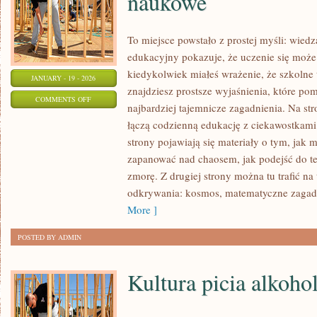
naukowe
To miejsce powstało z prostej myśli: wiedz
edukacyjny pokazuje, że uczenie się może 
kiedykolwiek miałeś wrażenie, że szkolne t
JANUARY - 19 - 2026
znajdziesz prostsze wyjaśnienia, które p
ON
COMMENTS OFF
najbardziej tajemnicze zagadnienia. Na stro
DZIWNE
łączą codzienną edukację z ciekawostkami 
I
strony pojawiają się materiały o tym, jak 
KONTROWERSYJNE
zapanować nad chaosem, jak podejść do te
TEORIE
zmorę. Z drugiej strony można tu trafić na 
NAUKOWE
odkrywania: kosmos, matematyczne zagad
More ]
POSTED BY ADMIN
Kultura picia alkoho