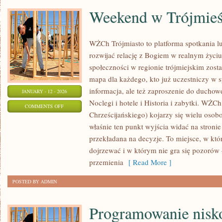
Weekend w Trójmieś
WŻCh Trójmiasto to platforma spotkania lu
rozwijać relację z Bogiem w realnym życiu.
społeczności w regionie trójmiejskim zost
mapa dla każdego, kto już uczestniczy w s
informacja, ale też zaproszenie do duchow
JANUARY - 12 - 2026
Noclegi i hotele i Historia i zabytki. WŻC
ON
COMMENTS OFF
Chrześcijańskiego) kojarzy się wielu osob
WEEKEND
właśnie ten punkt wyjścia widać na stron
W
przekładana na decyzje. To miejsce, w kt
TRÓJMIEŚCIE
dojrzewać i w którym nie gra się pozorów
przemienia
[ Read More ]
POSTED BY ADMIN
Programowanie nis