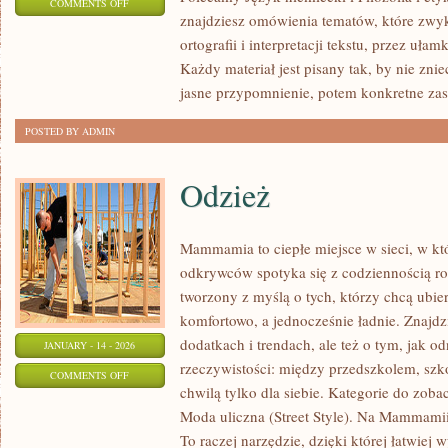
ON
COMMENTS OFF
znajdziesz omówienia tematów, które zwyk
TECHNIKA
ortografii i interpretacji tekstu, przez uła
Każdy materiał jest pisany tak, by nie zni
jasne przypomnienie, potem konkretne zas
POSTED BY ADMIN
Odzież
Mammamia to ciepłe miejsce w sieci, w k
odkrywców spotyka się z codziennością ro
tworzony z myślą o tych, którzy chcą ubier
komfortowo, a jednocześnie ładnie. Znajdzi
dodatkach i trendach, ale też o tym, jak o
JANUARY - 14 - 2026
rzeczywistości: między przedszkolem, szko
ON
COMMENTS OFF
chwilą tylko dla siebie. Kategorie do zobac
ODZIEŻ
Moda uliczna (Street Style). Na Mammamii
To raczej narzędzie, dzięki której łatwie