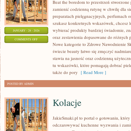
Beat the boredom to przestrzeń stworzone 
zamienić codzienną rutynę w chwilę dla si
preparatach pielęgnacyjnych, perfumach or
szukasz konkretnych wskazówek, chcesz le
wybierać produkty bardziej świadomie, zna
JANUARY - 28 - 2026
oraz zestawienia dopasowane do różnych p
ON
COMMENTS OFF
Nowe kategorie to Zdrowe Nawodnienie Sk
NAJCZĘSTSZE
świecie beauty łatwo się zmęczyć nadmiar
MITY
stawia na jasność oraz codzienną użyteczn
KOSMETYCZNE
tu wskazówki, które pomagają dobrać pielę
także do pory
[ Read More ]
POSTED BY ADMIN
Kolacje
JakieSmaki.pl to portal o gotowaniu, który
odczarowywać kuchenne wyzwania i zamie