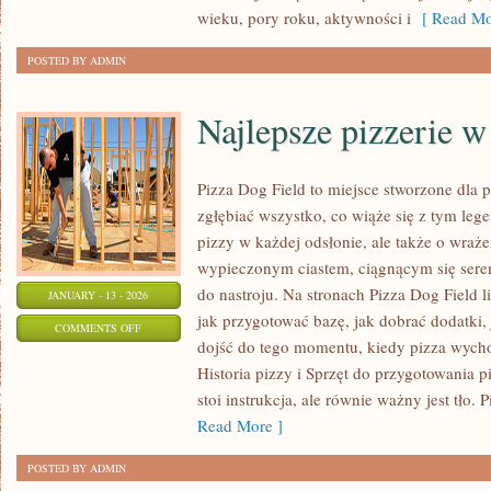
wieku, pory roku, aktywności i
[ Read Mo
POSTED BY ADMIN
Najlepsze pizzerie w
Pizza Dog Field to miejsce stworzone dla 
zgłębiać wszystko, co wiąże się z tym le
pizzy w każdej odsłonie, ale także o wraże
wypieczonym ciastem, ciągnącym się ser
do nastroju. Na stronach Pizza Dog Field li
JANUARY - 13 - 2026
jak przygotować bazę, jak dobrać dodatki, 
ON
COMMENTS OFF
dojść do tego momentu, kiedy pizza wycho
NAJLEPSZE
Historia pizzy i Sprzęt do przygotowania p
PIZZERIE
stoi instrukcja, ale równie ważny jest tło. P
W
Read More ]
POLSCE
POSTED BY ADMIN