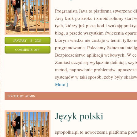
Programista Java to platforma stworzone dl
Javy krok po kroku i zrobić solidny start 
tych, którzy już piszą kod i szukają prakty
blog, a przede wszystkim ćwiczenia opart
którym wiedza nie zostaje w teorii, tylko
JANUARY - 11 - 2026
programowania. Polecamy Sztuczna intelig
ON
COMMENTS OFF
Bezpieczeństwo aplikacji webowych. W cent
PROGRAMOWANIE
Zamiast uczyć się wyłącznie definicji, szy
NISKOPOZIOMOWE
metod, naprawiania problemów, upraszcza
systemów w taki sposób, żeby były skalow
More ]
POSTED BY ADMIN
Język polski
sptopolka.pl to nowoczesna platforma poś