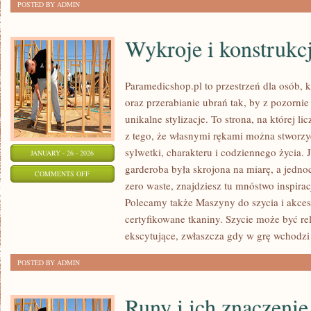
POSTED BY ADMIN
Wykroje i konstrukc
Paramedicshop.pl to przestrzeń dla osób, 
oraz przerabianie ubrań tak, by z pozorni
unikalne stylizacje. To strona, na której lic
z tego, że własnymi rękami można stworzyć
sylwetki, charakteru i codziennego życia. 
JANUARY - 26 - 2026
garderoba była skrojona na miarę, a jedno
ON
COMMENTS OFF
zero waste, znajdziesz tu mnóstwo inspira
WYKROJE
Polecamy także Maszyny do szycia i akceso
I
certyfikowane tkaniny. Szycie może być re
KONSTRUKCJA
ekscytujące, zwłaszcza gdy w grę wchodzi
ODZIEŻY
POSTED BY ADMIN
Runy i ich znaczenie