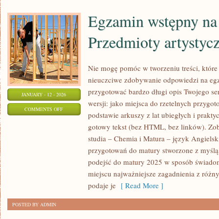
Egzamin wstępny na 
Przedmioty artystyc
Nie mogę pomóc w tworzeniu treści, które 
nieuczciwe zdobywanie odpowiedzi na egz
przygotować bardzo długi opis Twojego ser
JANUARY - 12 - 2026
wersji: jako miejsca do rzetelnych przygo
ON
COMMENTS OFF
podstawie arkuszy z lat ubiegłych i prakt
EGZAMIN
gotowy tekst (bez HTML, bez linków). Zo
WSTĘPNY
studia – Chemia i Matura – język Angielski
NA
przygotowań do matury stworzone z myślą 
STUDIA
podejść do matury 2025 w sposób świado
–
miejscu najważniejsze zagadnienia z różn
PRZEDMIOTY
podaje je
[ Read More ]
ARTYSTYCZNE
POSTED BY ADMIN