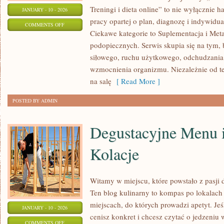
Treningi i dieta online” to nie wyłącznie h
JANUARY - 10 - 2026
pracy opartej o plan, diagnozę i indywidua
ON
COMMENTS OFF
Ciekawe kategorie to Suplementacja i Meta
PLANOWANIE
podopiecznych. Serwis skupia się na tym, 
TRENINGU
siłowego, ruchu użytkowego, odchudzania,
wzmocnienia organizmu. Niezależnie od te
na salę
[ Read More ]
POSTED BY ADMIN
Degustacyjne Menu 
Kolacje
Witamy w miejscu, które powstało z pasji
Ten blog kulinarny to kompas po lokalach
miejscach, do których prowadzi apetyt. Je
JANUARY - 10 - 2026
cenisz konkret i chcesz czytać o jedzeniu 
ON
COMMENTS OFF