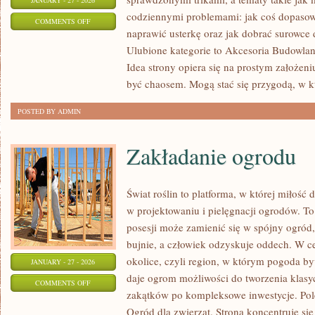
JANUARY - 27 - 2026
codziennymi problemami: jak coś dopasowa
ON
COMMENTS OFF
naprawić usterkę oraz jak dobrać surowce
MATERIAŁY
Ulubione kategorie to Akcesoria Budowlan
BUDOWLANE
Idea strony opiera się na prostym założen
być chaosem. Mogą stać się przygodą, w k
POSTED BY ADMIN
Zakładanie ogrodu
Świat roślin to platforma, w której miłość 
w projektowaniu i pielęgnacji ogrodów. To
posesji może zamienić się w spójny ogród, 
bujnie, a człowiek odzyskuje oddech. W ce
okolice, czyli region, w którym pogoda b
JANUARY - 27 - 2026
daje ogrom możliwości do tworzenia klas
ON
COMMENTS OFF
zakątków po kompleksowe inwestycje. Po
ZAKŁADANIE
Ogród dla zwierząt. Strona koncentruje się 