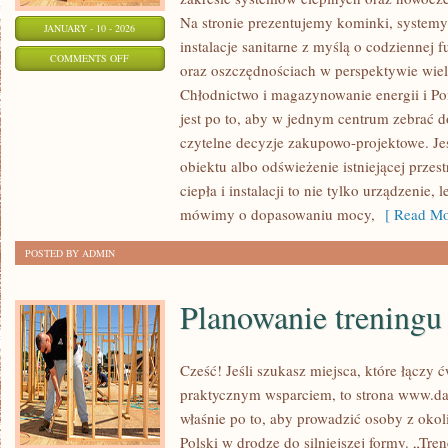
Na stronie prezentujemy kominki, system
JANUARY - 10 - 2026
instalacje sanitarne z myślą o codziennej 
ON
COMMENTS OFF
oraz oszczędnościach w perspektywie wielu
BEZPIECZEŃSTWO
Chłodnictwo i magazynowanie energii i Po
DOMU
jest po to, aby w jednym centrum zebrać d
I
czytelne decyzje zakupowo-projektowe. Jeś
OCHRONA
obiektu albo odświeżenie istniejącej przes
PRZECIWPOŻAROWA
ciepła i instalacji to nie tylko urządzenie,
mówimy o dopasowaniu mocy,
[ Read Mo
POSTED BY ADMIN
Planowanie treningu
Cześć! Jeśli szukasz miejsca, które łączy 
praktycznym wsparciem, to strona www.daw
właśnie po to, aby prowadzić osoby z okoli
Polski w drodze do silniejszej formy. „Tre