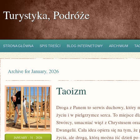
Turystyka, Podróże
STRONA GŁÓWNA
SPIS TREŚCI
BLOG INTERNETOWY
ARCHIWUM
TA
Archive for January, 2026
Taoizm
Droga z Panem to serwis duchowy, który
życiu i w pielgrzymce serca. To miejsce dla
Stwórcy, umacniać więź z Chrystusem ora
Ewangelii. Cała idea opiera się na tym, że
życia, ale drogą, którą można iść dzień p
JANUARY - 31 - 2026