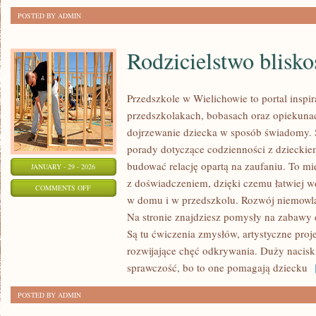
POSTED BY ADMIN
Rodzicielstwo blisko
Przedszkole w Wielichowie to portal inspir
przedszkolakach, bobasach oraz opiekunac
dojrzewanie dziecka w sposób świadomy. 
porady dotyczące codzienności z dzieckiem
budować relację opartą na zaufaniu. To mi
JANUARY - 29 - 2026
z doświadczeniem, dzięki czemu łatwiej w
ON
COMMENTS OFF
w domu i w przedszkolu. Rozwój niemowlą
RODZICIELSTWO
Na stronie znajdziesz pomysły na zabawy
BLISKOŚCI
Są tu ćwiczenia zmysłów, artystyczne proje
rozwijające chęć odkrywania. Duży nacisk
sprawczość, bo to one pomagają dziecku
[
POSTED BY ADMIN