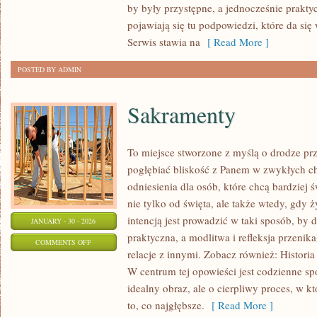
by były przystępne, a jednocześnie prakty
KONIACH
pojawiają się tu podpowiedzi, które da si
Serwis stawia na
[ Read More ]
POSTED BY ADMIN
Sakramenty
To miejsce stworzone z myślą o drodze pr
pogłębiać bliskość z Panem w zwykłych ch
odniesienia dla osób, które chcą bardziej
nie tylko od święta, ale także wtedy, gdy ży
intencją jest prowadzić w taki sposób, by 
JANUARY - 30 - 2026
praktyczna, a modlitwa i refleksja przenik
ON
COMMENTS OFF
relacje z innymi. Zobacz również: Historia
SAKRAMENTY
W centrum tej opowieści jest codzienne sp
idealny obraz, ale o cierpliwy proces, w kt
to, co najgłębsze.
[ Read More ]