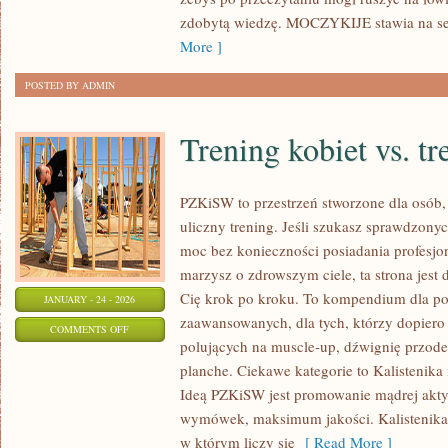
zdobytą wiedzę. MOCZYKIJE stawia na se
More ]
POSTED BY ADMIN
Trening kobiet vs. t
PZKiSW to przestrzeń stworzone dla osób, 
uliczny trening. Jeśli szukasz sprawdzo
moc bez konieczności posiadania profesjon
marzysz o zdrowszym ciele, ta strona jest 
Cię krok po kroku. To kompendium dla po
JANUARY - 24 - 2026
zaawansowanych, dla tych, którzy dopiero 
ON
COMMENTS OFF
polujących na muscle-up, dźwignię przod
TRENING
planche. Ciekawe kategorie to Kalistenika
KOBIET
Ideą PZKiSW jest promowanie mądrej ak
VS.
wymówek, maksimum jakości. Kalistenika i 
TRENING
w którym liczy się
[ Read More ]