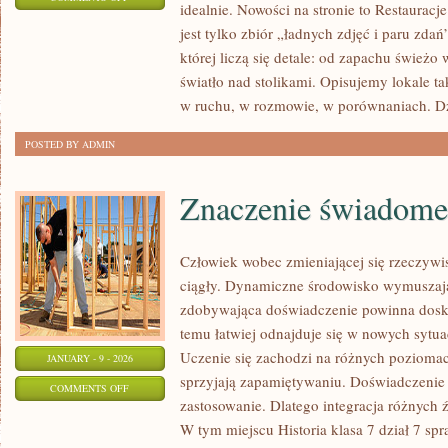
idealnie. Nowości na stronie to Restauracj
DEGUSTACYJNE
jest tylko zbiór „ładnych zdjęć i paru zd
MENU
której liczą się detale: od zapachu śwież
I
światło nad stolikami. Opisujemy lokale ta
POP-
w ruchu, w rozmowie, w porównaniach. D
UP
POSTED BY ADMIN
KOLACJE
Znaczenie świadomeg
Człowiek wobec zmieniającej się rzeczywis
ciągły. Dynamiczne środowisko wymuszają
zdobywająca doświadczenie powinna dosko
temu łatwiej odnajduje się w nowych sytu
Uczenie się zachodzi na różnych poziomac
JANUARY - 9 - 2026
sprzyjają zapamiętywaniu. Doświadczenie 
ON
COMMENTS OFF
zastosowanie. Dlatego integracja różnych 
ZNACZENIE
W tym miejscu Historia klasa 7 dział 7 s
ŚWIADOMEGO