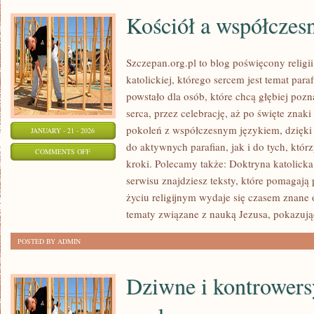
Kościół a współczes
Szczepan.org.pl to blog poświęcony religi
katolickiej, którego sercem jest temat para
powstało dla osób, które chcą głębiej poz
serca, przez celebrację, aż po święte znaki
pokoleń z współczesnym językiem, dzięki c
JANUARY - 21 - 2026
do aktywnych parafian, jak i do tych, któr
ON
COMMENTS OFF
kroki. Polecamy także: Doktryna katolicka 
KOŚCIÓŁ
serwisu znajdziesz teksty, które pomagają
A
życiu religijnym wydaje się czasem znane
WSPÓŁCZESNY
tematy związane z nauką Jezusa, pokazując
ŚWIAT
POSTED BY ADMIN
Dziwne i kontrowersy