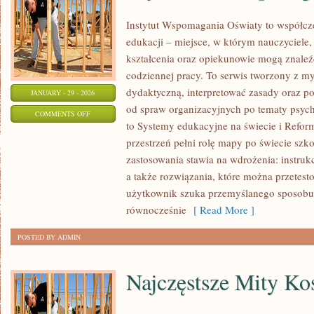
Instytut Wspomagania Oświaty to współcz
edukacji – miejsce, w którym nauczyciele,
kształcenia oraz opiekunowie mogą znaleźć
codziennej pracy. To serwis tworzony z my
dydaktyczną, interpretować zasady oraz 
JANUARY - 29 - 2026
od spraw organizacyjnych po tematy psych
ON
COMMENTS OFF
to Systemy edukacyjne na świecie i Refor
WYCHOWANIE
przestrzeń pełni rolę mapy po świecie szko
I
zastosowania stawia na wdrożenia: instruk
PEDAGOGIKA
a także rozwiązania, które można przetesto
użytkownik szuka przemyślanego sposobu
równocześnie
[ Read More ]
POSTED BY ADMIN
Najczęstsze Mity K