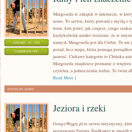
Margoseila to zakątek w internecie, w któ
nowo. To serwis, który powstał z myślą o t
temu, kim jesteś, jak czujesz, czego szukas
kiedykolwiek miałeś wrażenie, że w rutyn
namysł, Margoseila jest dla Ciebie. To nie 
JANUARY - 26 - 2026
porad, lecz mapa, która pomaga porządko
ON
COMMENTS OFF
jasność. Ciekawe kategorie to Chińska astr
RUNY
Margoseila znajdziesz poznanie o wnętrzu
I
czytelna, a jednocześnie trafna. To świat dl
ICH
Read More ]
ZNACZENIE
POSTED BY ADMIN
Jeziora i rzeki
GorąceWęgry.pl to serwis turystyczny, któ
poznawania Europy Środkowej w sposób p