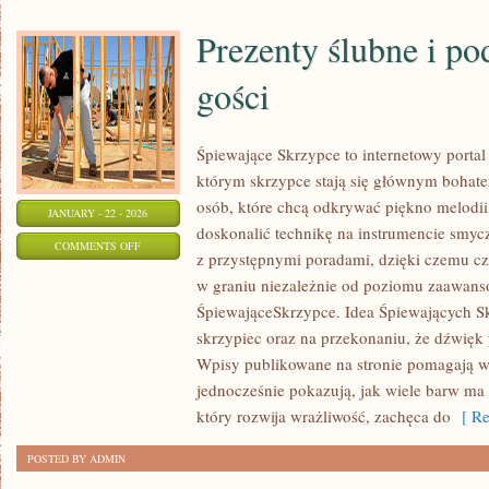
Prezenty ślubne i po
gości
Śpiewające Skrzypce to internetowy porta
którym skrzypce stają się głównym bohate
osób, które chcą odkrywać piękno melodii,
JANUARY - 22 - 2026
doskonalić technikę na instrumencie smyc
ON
COMMENTS OFF
z przystępnymi poradami, dzięki czemu c
PREZENTY
w graniu niezależnie od poziomu zaawans
ŚLUBNE
ŚpiewająceSkrzypce. Idea Śpiewających Skr
I
skrzypiec oraz na przekonaniu, że dźwięk p
PODZIĘKOWANIA
Wpisy publikowane na stronie pomagają w
DLA
jednocześnie pokazują, jak wiele barw ma 
GOŚCI
który rozwija wrażliwość, zachęca do
[ Re
POSTED BY ADMIN