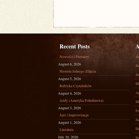
Recent Posts
A
Nowości i Premiery
A
August 6, 2026
Ju
Historia Jednego Zdjęcia
Ju
August 5, 2026
M
Rubryka Czytelników
Ap
August 4, 2026
Andy (Ameryka Południowa)
M
August 3, 2026
Fe
Jazz i Improwizacja
Ja
August 1, 2026
D
Literatura
July 30, 2026
N