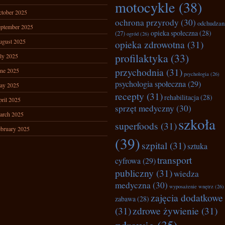
motocykle
(38)
tober 2025
ochrona przyrody
(30)
odchudzan
ptember 2025
opieka społeczna
(28)
(27)
ogród
(26)
ugust 2025
opieka zdrowotna
(31)
profilaktyka
(33)
ly 2025
przychodnia
(31)
ne 2025
psychologia
(26)
psychologia społeczna
(29)
ay 2025
recepty
(31)
rehabilitacja
(28)
ril 2025
sprzęt medyczny
(30)
arch 2025
szkoła
superfoods
(31)
bruary 2025
(39)
szpital
(31)
sztuka
transport
cyfrowa
(29)
publiczny
(31)
wiedza
medyczna
(30)
wyposażenie wnętrz
(26)
zajęcia dodatkowe
zabawa
(28)
(31)
zdrowe żywienie
(31)