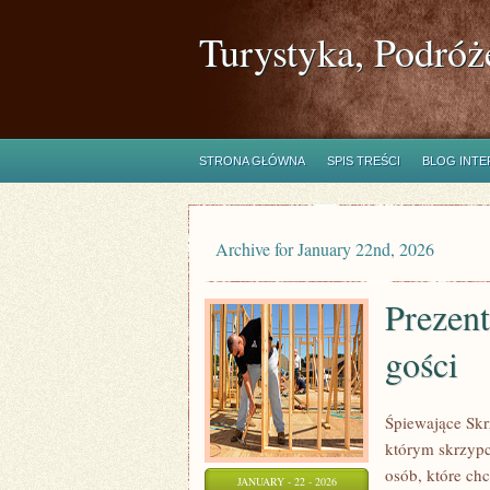
Turystyka, Podróż
STRONA GŁÓWNA
SPIS TREŚCI
BLOG INT
Archive for January 22nd, 2026
Prezent
gości
Śpiewające Skr
którym skrzypc
osób, które chc
JANUARY - 22 - 2026