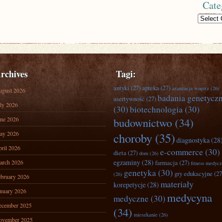
Cate
Categories
rchives
Tagi:
antyki
(27)
apteka
(27)
aranżacja wnętrz
(26)
ugust 2026
badania genetycz
asertywność
(27)
ly 2026
(30)
biotechnologia
(30)
ne 2026
budownictwo
(34)
ay 2026
choroby
(35)
diagnostyka
(28
ril 2026
e-commerce
(30)
dieta
(27)
dom
(26)
egzaminy
(28)
arch 2026
farmacja
(27)
fitness medyc
genetyka
(30)
gry edukacyjne
(27
(26)
bruary 2026
materiały
korepetycje
(28)
nuary 2026
medycyna
medyczne
(30)
ecember 2025
(34)
mieszkanie
(26)
ovember 2025