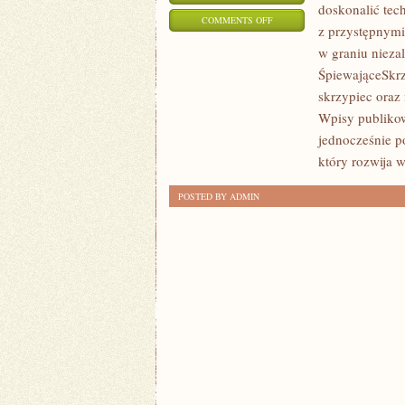
doskonalić tec
ON
COMMENTS OFF
z przystępnymi
PREZENTY
w graniu nieza
ŚLUBNE
ŚpiewająceSkrz
I
skrzypiec oraz 
PODZIĘKOWANIA
Wpisy publikow
DLA
jednocześnie p
GOŚCI
który rozwija 
POSTED BY ADMIN