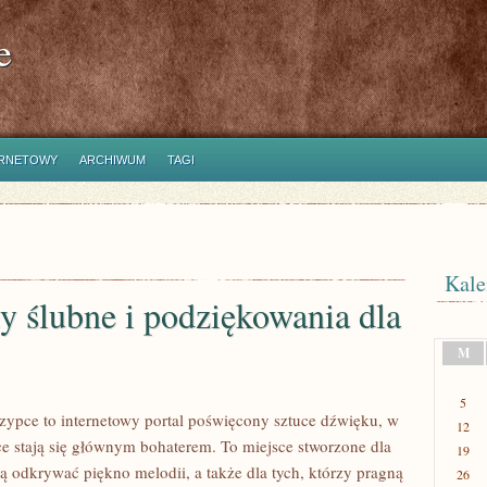
e
ERNETOWY
ARCHIWUM
TAGI
Kale
y ślubne i podziękowania dla
M
5
zypce to internetowy portal poświęcony sztuce dźwięku, w
12
e stają się głównym bohaterem. To miejsce stworzone dla
19
ą odkrywać piękno melodii, a także dla tych, którzy pragną
26