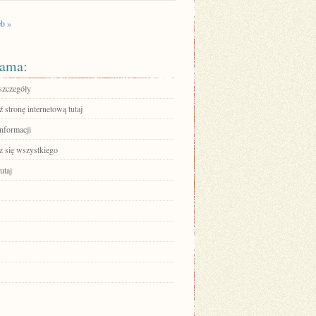
b »
ama:
szczegóły
stronę internetową tutaj
informacji
 się wszystkiego
utaj