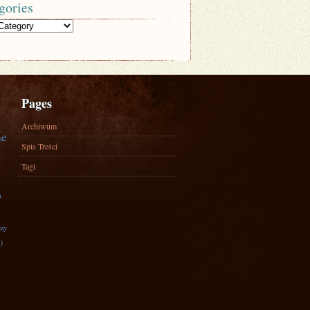
gories
Pages
Archiwum
ne
Spis Treści
Tagi
)
zny
)