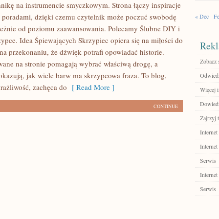
hnikę na instrumencie smyczkowym. Strona łączy inspiracje
 poradami, dzięki czemu czytelnik może poczuć swobodę
« Dec
Fe
leżnie od poziomu zaawansowania. Polecamy Ślubne DIY i
ypce. Idea Śpiewających Skrzypiec opiera się na miłości do
Rekl
na przekonaniu, że dźwięk potrafi opowiadać historie.
Zobacz 
ane na stronie pomagają wybrać właściwą drogę, a
okazują, jak wiele barw ma skrzypcowa fraza. To blog,
Odwiedź 
wrażliwość, zachęca do
[ Read More ]
Więcej 
Dowiedz
CONTINUE
Zajrzyj t
Internet
Internet
Serwis
Internet
Serwis