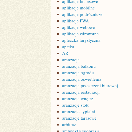
aplikacje finansowe
aplikacje mobilne
aplikacje podróżnicze
aplikacje PWA
aplikacje webowe
aplikacje zdrowotne
apteczka turystyczna
apteka
AR
aranżacja
aranżacja balkonu
aranżacja ogrodu
aranżacja oświetlenia
aranżacja przestrzeni biurowej
aranżacja restauracji
aranżacja wnętrz
aranżacje stołu
aranżacje sypialni
aranżacje tarasowe
arbitraż
architekt krajobrazu