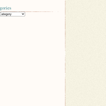
gories