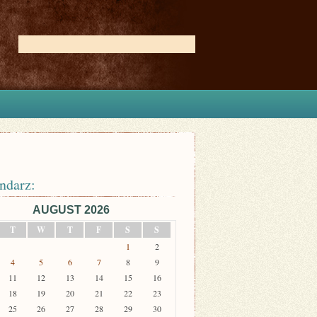
ndarz:
AUGUST 2026
T
W
T
F
S
S
1
2
4
5
6
7
8
9
11
12
13
14
15
16
18
19
20
21
22
23
25
26
27
28
29
30