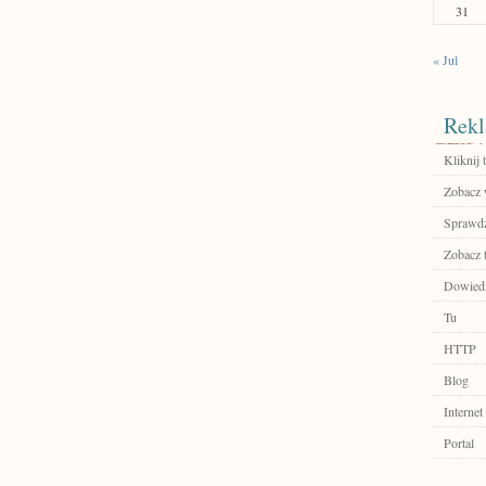
31
« Jul
Rekl
Kliknij t
Zobacz w
Sprawdź
Zobacz 
Dowiedz
Tu
HTTP
Blog
Internet
Portal