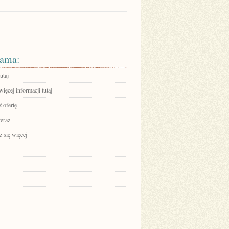
ama:
utaj
ięcej informacji tutaj
 ofertę
teraz
 się więcej