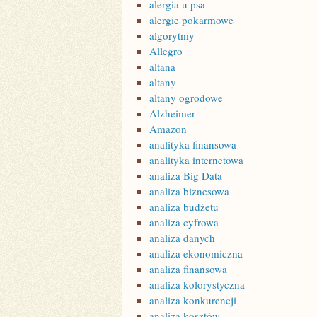
alergia u psa
alergie pokarmowe
algorytmy
Allegro
altana
altany
altany ogrodowe
Alzheimer
Amazon
analityka finansowa
analityka internetowa
analiza Big Data
analiza biznesowa
analiza budżetu
analiza cyfrowa
analiza danych
analiza ekonomiczna
analiza finansowa
analiza kolorystyczna
analiza konkurencji
analiza kosztów