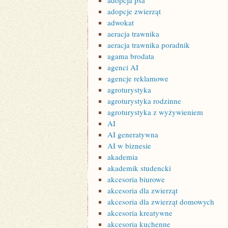
adopcja psa
adopcje zwierząt
adwokat
aeracja trawnika
aeracja trawnika poradnik
agama brodata
agenci AI
agencje reklamowe
agroturystyka
agroturystyka rodzinne
agroturystyka z wyżywieniem
AI
AI generatywna
AI w biznesie
akademia
akademik studencki
akcesoria biurowe
akcesoria dla zwierząt
akcesoria dla zwierząt domowych
akcesoria kreatywne
akcesoria kuchenne