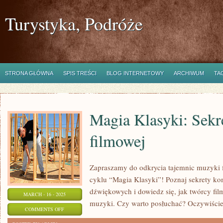
Turystyka, Podróże
STRONA GŁÓWNA
SPIS TREŚCI
BLOG INTERNETOWY
ARCHIWUM
TA
Magia Klasyki: Sekr
filmowej
Zapraszamy do odkrycia tajemnic muzyki f
cyklu “Magia Klasyki”! Poznaj sekrety k
dźwiękowych i dowiedz się, jak twórcy fi
MARCH - 16 - 2025
muzyki. Czy warto posłuchać? Oczywiście
ON
COMMENTS OFF
MAGIA