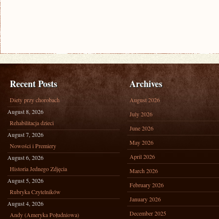
Recent Posts
Archives
Diety przy chorobach
August 2026
August 8, 2026
July 2026
Rehabilitacja dzieci
June 2026
August 7, 2026
May 2026
Nowości i Premiery
April 2026
August 6, 2026
Historia Jednego Zdjęcia
March 2026
August 5, 2026
February 2026
Rubryka Czytelników
January 2026
August 4, 2026
December 2025
Andy (Ameryka Południowa)