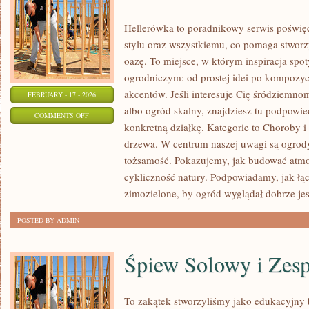
Hellerówka to poradnikowy serwis poświ
stylu oraz wszystkiemu, co pomaga stwo
oazę. To miejsce, w którym inspiracja spo
ogrodniczym: od prostej idei po kompozyc
akcentów. Jeśli interesuje Cię śródziemno
FEBRUARY - 17 - 2026
albo ogród skalny, znajdziesz tu podpowied
ON
COMMENTS OFF
konkretną działkę. Kategorie to Choroby i 
DIY
drzewa. W centrum naszej uwagi są ogrody
–
tożsamość. Pokazujemy, jak budować atmos
ZRÓB
cykliczność natury. Podpowiadamy, jak łąc
TO
zimozielone, by ogród wyglądał dobrze jes
SAM
W
POSTED BY ADMIN
OGRODZIE
Śpiew Solowy i Zes
To zakątek stworzyliśmy jako edukacyjny