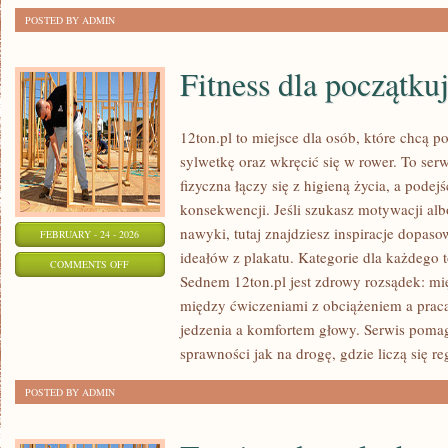
POSTED BY ADMIN
Fitness dla początku
12ton.pl to miejsce dla osób, które chcą 
sylwetkę oraz wkręcić się w rower. To se
fizyczna łączy się z higieną życia, a podejś
konsekwencji. Jeśli szukasz motywacji al
nawyki, tutaj znajdziesz inspiracje dopaso
FEBRUARY - 24 - 2026
ideałów z plakatu. Kategorie dla każdego to
ON
COMMENTS OFF
Sednem 12ton.pl jest zdrowy rozsądek: mi
FITNESS
między ćwiczeniami z obciążeniem a pracą
DLA
jedzenia a komfortem głowy. Serwis pomag
POCZĄTKUJĄCYCH
sprawności jak na drogę, gdzie liczą się re
POSTED BY ADMIN