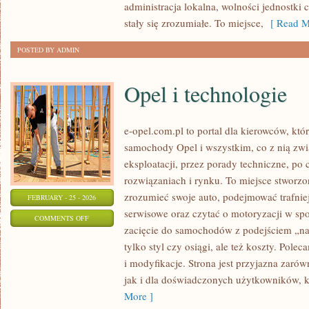
administracja lokalna, wolności jednostki
stały się zrozumiałe. To miejsce,
[ Read M
POSTED BY ADMIN
Opel i technologie
e-opel.com.pl to portal dla kierowców, któ
samochody Opel i wszystkim, co z nią zwi
eksploatacji, przez porady techniczne, po
rozwiązaniach i rynku. To miejsce stworzon
zrozumieć swoje auto, podejmować trafnie
FEBRUARY - 25 - 2026
serwisowe oraz czytać o motoryzacji w sp
ON
COMMENTS OFF
zacięcie do samochodów z podejściem „na c
OPEL
tylko styl czy osiągi, ale też koszty. Pole
I
i modyfikacje. Strona jest przyjazna zarówn
TECHNOLOGIE
jak i dla doświadczonych użytkowników, k
More ]