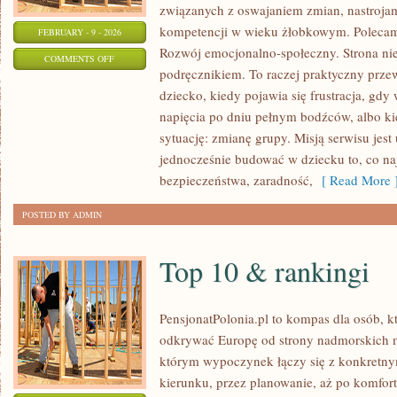
związanych z oswajaniem zmian, nastroja
kompetencji w wieku żłobkowym. Polecam
FEBRUARY - 9 - 2026
Rozwój emocjonalno-społeczny. Strona nie
ON
COMMENTS OFF
podręcznikiem. To raczej praktyczny prze
MONTESSORI
dziecko, kiedy pojawia się frustracja, gd
W
napięcia po dniu pełnym bodźców, albo ki
PRAKTYCE
sytuację: zmianę grupy. Misją serwisu jest
jednocześnie budować w dziecku to, co na
bezpieczeństwa, zaradność,
[ Read More 
POSTED BY ADMIN
Top 10 & rankingi
PensjonatPolonia.pl to kompas dla osób, k
odkrywać Europę od strony nadmorskich m
którym wypoczynek łączy się z konkretn
kierunku, przez planowanie, aż po komfort