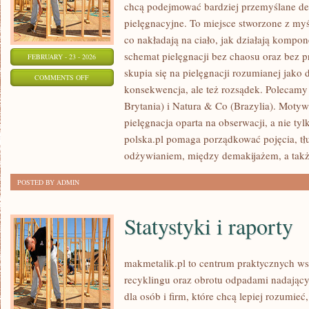
chcą podejmować bardziej przemyślane d
pielęgnacyjne. To miejsce stworzone z myśl
co nakładają na ciało, jak działają kompo
schemat pielęgnacji bez chaosu oraz bez
FEBRUARY - 23 - 2026
skupia się na pielęgnacji rozumianej jako 
ON
COMMENTS OFF
konsekwencja, ale też rozsądek. Polecam
COTY
Brytania) i Natura & Co (Brazylia). Moty
INC.
pielęgnacja oparta na obserwacji, a nie ty
(USA)
polska.pl pomaga porządkować pojęcia, t
odżywianiem, między demakijażem, a tak
POSTED BY ADMIN
Statystyki i raporty
makmetalik.pl to centrum praktycznych 
recyklingu oraz obrotu odpadami nadający
dla osób i firm, które chcą lepiej rozumieć