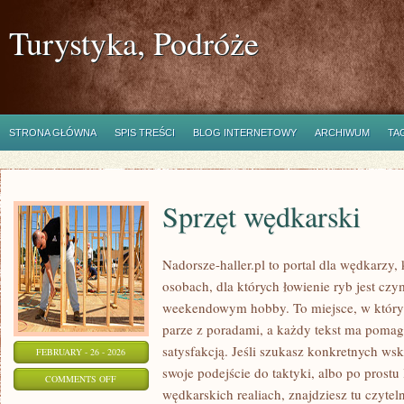
Turystyka, Podróże
STRONA GŁÓWNA
SPIS TREŚCI
BLOG INTERNETOWY
ARCHIWUM
TA
Sprzęt wędkarski
Nadorsze-haller.pl to portal dla wędkarzy,
osobach, dla których łowienie ryb jest czy
weekendowym hobby. To miejsce, w który
parze z poradami, a każdy tekst ma pomaga
satysfakcją. Jeśli szukasz konkretnych w
FEBRUARY - 26 - 2026
swoje podejście do taktyki, albo po prostu 
ON
COMMENTS OFF
wędkarskich realiach, znajdziesz tu czyte
SPRZĘT