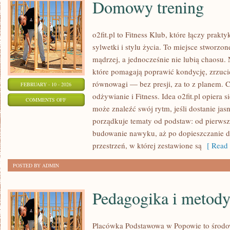
Domowy trening
o2fit.pl to Fitness Klub, które łączy prak
sylwetki i stylu życia. To miejsce stworzo
mądrzej, a jednocześnie nie lubią chaosu. N
które pomagają poprawić kondycję, zrzuci
równowagi — bez presji, za to z planem. C
FEBRUARY - 10 - 2026
odżywianie i Fitness. Idea o2fit.pl opiera 
ON
COMMENTS OFF
może znaleźć swój rytm, jeśli dostanie ja
DOMOWY
porządkuje tematy od podstaw: od pierwszy
TRENING
budowanie nawyku, aż po dopieszczanie de
przestrzeń, w której zestawione są
[ Read 
POSTED BY ADMIN
Pedagogika i metod
Placówka Podstawowa w Popowie to środo