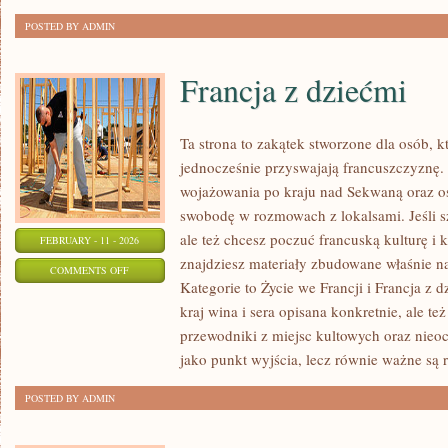
POSTED BY ADMIN
Francja z dziećmi
Ta strona to zakątek stworzone dla osób, kt
jednocześnie przyswajają francuszczyznę.
wojażowania po kraju nad Sekwaną oraz os
swobodę w rozmowach z lokalsami. Jeśli s
ale też chcesz poczuć francuską kulturę i 
FEBRUARY - 11 - 2026
znajdziesz materiały zbudowane właśnie 
ON
COMMENTS OFF
Kategorie to Życie we Francji i Francja z d
FRANCJA
kraj wina i sera opisana konkretnie, ale te
Z
przewodniki z miejsc kultowych oraz nieocz
DZIEĆMI
jako punkt wyjścia, lecz równie ważne są 
POSTED BY ADMIN