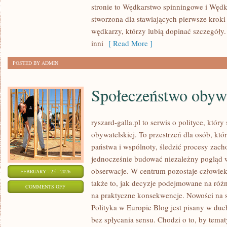
stronie to Wędkarstwo spinningowe i Wędka
WĘDKARSKI
stworzona dla stawiających pierwsze krok
wędkarzy, którzy lubią dopinać szczegóły.
inni
[ Read More ]
POSTED BY ADMIN
Społeczeństwo obywa
ryszard-galla.pl to serwis o polityce, który
obywatelskiej. To przestrzeń dla osób, k
państwa i wspólnoty, śledzić procesy zac
jednocześnie budować niezależny pogląd 
obserwacje. W centrum pozostaje człowiek
FEBRUARY - 25 - 2026
także to, jak decyzje podejmowane na różn
ON
COMMENTS OFF
na praktyczne konsekwencje. Nowości na st
SPOŁECZEŃSTWO
Polityka w Europie Blog jest pisany w du
OBYWATELSKIE
bez spłycania sensu. Chodzi o to, by temat