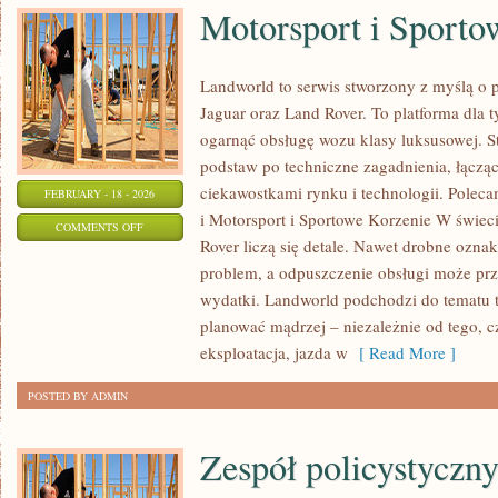
Motorsport i Sporto
Landworld to serwis stworzony z myślą o 
Jaguar oraz Land Rover. To platforma dla t
ogarnąć obsługę wozu klasy luksusowej. S
podstaw po techniczne zagadnienia, łączą
ciekawostkami rynku i technologii. Pol
FEBRUARY - 18 - 2026
i Motorsport i Sportowe Korzenie W świeci
ON
COMMENTS OFF
Rover liczą się detale. Nawet drobne ozna
MOTORSPORT
problem, a odpuszczenie obsługi może prz
I
wydatki. Landworld podchodzi do tematu t
SPORTOWE
planować mądrzej – niezależnie od tego, c
KORZENIE
eksploatacja, jazda w
[ Read More ]
POSTED BY ADMIN
Zespół policystyczn