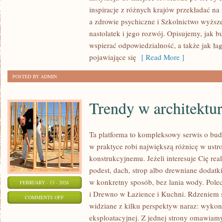
PRZEDSZKOLNA
inspiracje z różnych krajów przekładać n
I
a zdrowie psychiczne i Szkolnictwo wyższ
WCZESNOSZKOLNA
nastolatek i jego rozwój. Opisujemy, jak 
wspierać odpowiedzialność, a także jak ła
pojawiające się
[ Read More ]
POSTED BY ADMIN
Trendy w architektu
Ta platforma to kompleksowy serwis o bu
w praktyce robi największą różnicę w ust
konstrukcyjnemu. Jeżeli interesuje Cię real
podest, dach, strop albo drewniane dodatk
w konkretny sposób, bez lania wody. Pol
FEBRUARY - 13 - 2026
i Drewno w Łazience i Kuchni. Rdzeniem s
ON
COMMENTS OFF
widziane z kilku perspektyw naraz: wykona
TRENDY
eksploatacyjnej. Z jednej strony omawiamy
W