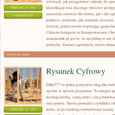
wtórnych, jak przygotować odpady do sprz
klasyfikacji oraz dlaczego właściwe post
FEBRUARY - 23 - 2026
znaczenie zarówno dla natury, jak i dla opł
ON
COMMENTS OFF
praktyce: pokazuje, jak zamienić pozornie
STATYSTYKI
korzyść, jednocześnie wspierając gospoda
I
Ciekawe kategorie to Kompostowanie i Śro
RAPORTY
makmetalik.pl jest to, że recykling to nie 
praktyka. Zamiast ogólników, serwis tłum
POSTED BY ADMIN
Rysunek Cyfrowy
Elfiki777 to pełen pomysłów blog dla osób,
ręcznie w sposób przyjemny. To miejsce po
kochają kreskę, cenią notes i chcą budow
oraz piśmie. Strona prowadzi czytelnika o
kroki, aż po bardziej rozbudowane tematy
FEBRUARY - 21 - 2026