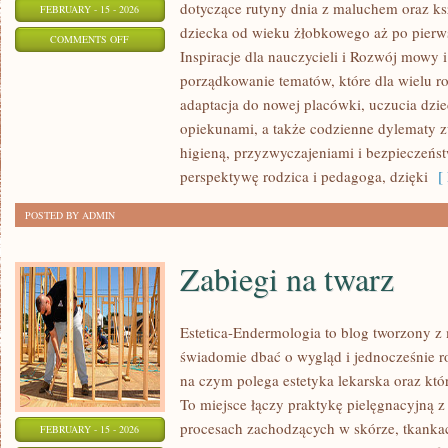
dotyczące rutyny dnia z maluchem oraz ks
FEBRUARY - 15 - 2026
dziecka od wieku żłobkowego aż po pierws
ON
COMMENTS OFF
Inspiracje dla nauczycieli i Rozwój mowy i 
EDUKACJA
porządkowanie tematów, które dla wielu r
WCZESNOSZKOLNA
adaptacja do nowej placówki, uczucia dziec
opiekunami, a także codzienne dylematy 
higieną, przyzwyczajeniami i bezpieczeńs
perspektywę rodzica i pedagoga, dzięki
[ 
POSTED BY ADMIN
Zabiegi na twarz
Estetica-Endermologia to blog tworzony z 
świadomie dbać o wygląd i jednocześnie ro
na czym polega estetyka lekarska oraz któ
To miejsce łączy praktykę pielęgnacyjną z
procesach zachodzących w skórze, tkankac
FEBRUARY - 15 - 2026