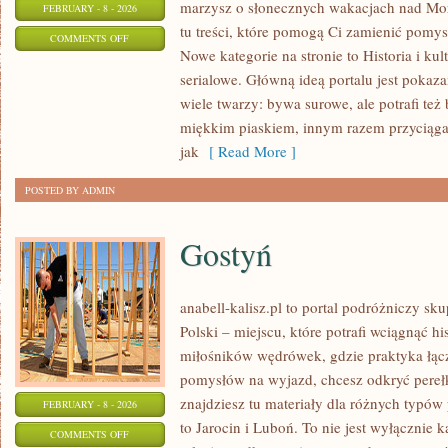
marzysz o słonecznych wakacjach nad Mo
FEBRUARY - 8 - 2026
tu treści, które pomogą Ci zamienić pomy
ON
COMMENTS OFF
Nowe kategorie na stronie to Historia i kul
TOP
serialowe. Główną ideą portalu jest pokaza
10
wiele twarzy: bywa surowe, ale potrafi te
&
miękkim piaskiem, innym razem przycią
RANKINGI
jak
[ Read More ]
POSTED BY ADMIN
Gostyń
anabell-kalisz.pl to portal podróżniczy sk
Polski – miejscu, które potrafi wciągnąć hi
miłośników wędrówek, gdzie praktyka łączy 
pomysłów na wyjazd, chcesz odkryć pereł
znajdziesz tu materiały dla różnych typó
FEBRUARY - 8 - 2026
to Jarocin i Luboń. To nie jest wyłącznie
ON
COMMENTS OFF