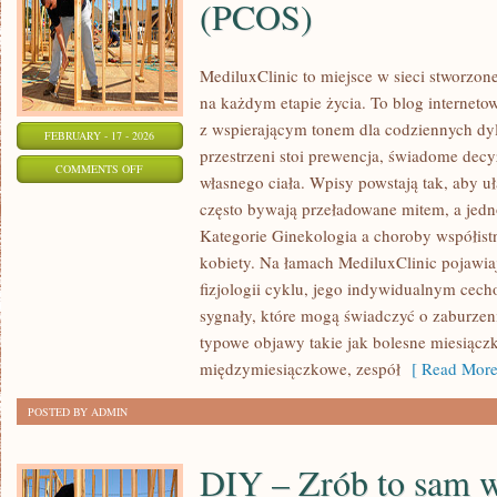
(PCOS)
MediluxClinic to miejsce w sieci stworzon
na każdym etapie życia. To blog internetow
z wspierającym tonem dla codziennych dy
FEBRUARY - 17 - 2026
przestrzeni stoi prewencja, świadome decy
ON
COMMENTS OFF
własnego ciała. Wpisy powstają tak, aby uł
ZESPÓŁ
często bywają przeładowane mitem, a jedn
POLICYSTYCZNYCH
Kategorie Ginekologia a choroby współistn
JAJNIKÓW
kobiety. Na łamach MediluxClinic pojawia
(PCOS)
fizjologii cyklu, jego indywidualnym cec
sygnały, które mogą świadczyć o zaburze
typowe objawy takie jak bolesne miesiącz
międzymiesiączkowe, zespół
[ Read More
POSTED BY ADMIN
DIY – Zrób to sam 