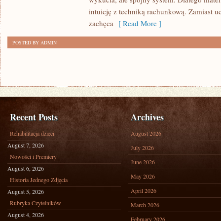
ŻYCIU
intuicję z techniką rachunkową. Zamiast u
CODZIENNYM
zachęca
[ Read More ]
POSTED BY ADMIN
Recent Posts
Archives
Rehabilitacja dzieci
August 2026
August 7, 2026
July 2026
Nowości i Premiery
June 2026
August 6, 2026
May 2026
Historia Jednego Zdjęcia
April 2026
August 5, 2026
Rubryka Czytelników
March 2026
August 4, 2026
February 2026