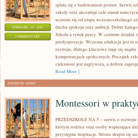
splata się z budowaniem postaw. Serwis sz
szkoły oraz akcentuje cele starań nauczycie
uczeniu się od etapu wczesnoszkolnego aż
duchu spokoju oraz ambicji. Dobre katego
FEBRUARY - 10 - 2026
Szkoła a rynek pracy. W centrum działań z
ON
COMMENTS OFF
predyspozycje. Wczesna edukacja jest tu 
PEDAGOGIKA
rozwoju, dlatego kluczowe staje się mądre
I
kompetencjach społecznych. Początek szko
METODYKA
ciekawość jest najżywsza, a dobrze zaproj
Read More ]
POSTED BY ADMIN
Montessori w prakty
PRZEDSZKOLE NA 5 – serwis o rozwoju
którym rodzice oraz osoby wspierające dz
przystępne inspiracje. Strona skupia się 