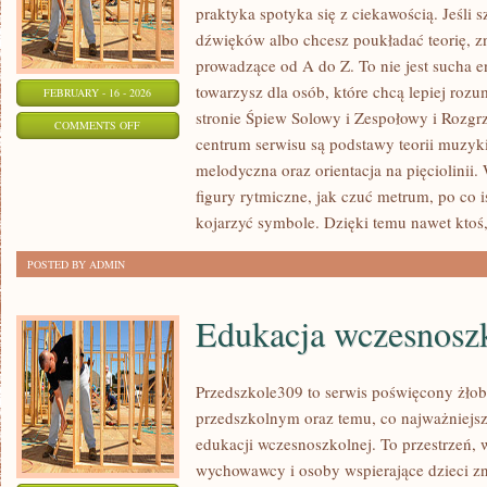
praktyka spotyka się z ciekawością. Jeśli 
dźwięków albo chcesz poukładać teorię, zn
prowadzące od A do Z. To nie jest sucha e
towarzysz dla osób, które chcą lepiej ro
FEBRUARY - 16 - 2026
stronie Śpiew Solowy i Zespołowy i Rozg
ON
COMMENTS OFF
centrum serwisu są podstawy teorii muzyki
ŚPIEW
melodyczna oraz orientacja na pięciolinii
SOLOWY
figury rytmiczne, jak czuć metrum, po co is
I
kojarzyć symbole. Dzięki temu nawet ktoś,
ZESPOŁOWY
POSTED BY ADMIN
Edukacja wczesnosz
Przedszkole309 to serwis poświęcony żł
przedszkolnym oraz temu, co najważniejsz
edukacji wczesnoszkolnej. To przestrzeń, 
wychowawcy i osoby wspierające dzieci z