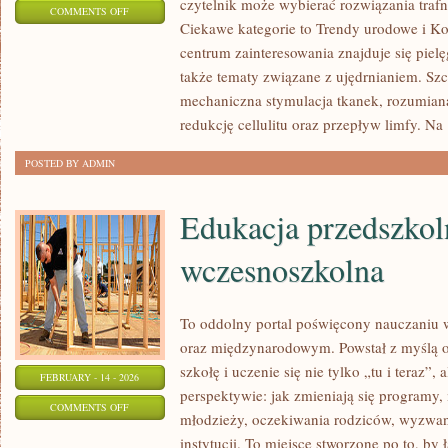
czytelnik może wybierać rozwiązania trafn
ON
COMMENTS OFF
Ciekawe kategorie to Trendy urodowe i Ko
ZABIEGI
centrum zainteresowania znajduje się pielęg
NA
także tematy związane z ujędrnianiem. Sz
TWARZ
mechaniczna stymulacja tkanek, rozumiana
redukcję cellulitu oraz przepływ limfy. Na
POSTED BY ADMIN
Edukacja przedszkol
wczesnoszkolna
To oddolny portal poświęcony nauczaniu 
oraz międzynarodowym. Powstał z myślą o
szkołę i uczenie się nie tylko „tu i teraz”,
FEBRUARY - 14 - 2026
perspektywie: jak zmieniają się programy, 
ON
COMMENTS OFF
młodzieży, oczekiwania rodziców, wyzwani
EDUKACJA
instytucji. To miejsce stworzone po to, by 