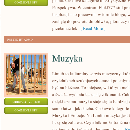
pisma. Ciekawe kategorie to Artystyczne W
ON
COMMENTS OFF
Perspektywa. W centrum Elfiki777 stoi prak
RYSUNEK
inspiracji – to pracownia w formie bloga
CYFROWY
zachętę do powrotu do ołówka, pióra czy 
przełamać lęk
[ Read More ]
POSTED BY ADMIN
Muzyka
Limith to kulturalny serwis muzyczny, któ
czytelnikach szukających emocji po całym d
być na bieżąco. To miejsce, w którym melo
a świeże wydania łączą się z ikonami. Cał
dzięki czemu muzyka staje się tu bardziej o
FEBRUARY - 21 - 2026
samo łatwo, jak słucha. Ciekawe kategorie 
ON
COMMENTS OFF
Muzyka i Emocje. Na Limith muzyka jest t
MUZYKA
liczy się zabawa. Czytelnik może trafić na
wariancie dostać smak. Jednego dnia
[ Re