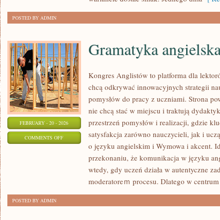
POSTED BY ADMIN
Gramatyka angielsk
Kongres Anglistów to platforma dla lektor
chcą odkrywać innowacyjnych strategii na
pomysłów do pracy z uczniami. Strona pow
nie chcą stać w miejscu i traktują dydakt
przestrzeń pomysłów i realizacji, gdzie kl
FEBRUARY - 20 - 2026
satysfakcja zarówno nauczycieli, jak i ucz
ON
COMMENTS OFF
o języku angielskim i Wymowa i akcent. Id
GRAMATYKA
przekonaniu, że komunikacja w języku angi
ANGIELSKA
wtedy, gdy uczeń działa w autentyczne zada
moderatoreｍ procesu. Dlatego w centrum
POSTED BY ADMIN