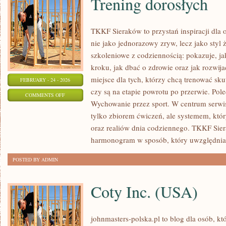
Trening dorosłych
TKKF Sieraków to przystań inspiracji dla 
nie jako jednorazowy zryw, lecz jako styl 
szkoleniowe z codziennością: pokazuje, j
kroku, jak dbać o zdrowie oraz jak rozwij
miejsce dla tych, którzy chcą trenować skut
FEBRUARY - 24 - 2026
czy są na etapie powrotu po przerwie. Pol
ON
COMMENTS OFF
Wychowanie przez sport. W centrum serwisu 
TRENING
tylko zbiorem ćwiczeń, ale systemem, któ
DOROSŁYCH
oraz realiów dnia codziennego. TKKF Si
harmonogram w sposób, który uwzględnia
POSTED BY ADMIN
Coty Inc. (USA)
johnmasters-polska.pl to blog dla osób, kt