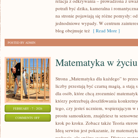
relacja z odkrywania – prowadzona z uważ
GOSTYŃ
potrafi być dzika, kameralna i romantyczn
na stronie pojawiają się różne pomysły: 
jednodniowe wypady. W centrum zainteresow
blog obejmuje też
[ Read More ]
POSTED BY ADMIN
Matematyka w życiu
Strona „Matematyka dla każdego” to przes
liczby przestają być czarną magią, a stają
dla osób, które chcą zrozumieć matematykę
którzy potrzebują doszlifowania konkretn
tego, czy jesteś uczniem, wspierającym w
FEBRUARY - 7 - 2026
prostu samoukiem, znajdziesz tu sensown
ON
COMMENTS OFF
krok po kroku. Zobacz także Teoria stero
MATEMATYKA
Ideą serwisu jest pokazanie, że matematyka
W
wykucia, ale spójny system. Dlatego materi