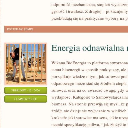
odporność mechaniczna, stopień wysuszeni
ARCHITEKTURZE
gęstość i trwałość. Z drugiej – pokazujemy, 
DREWNIANEJ
przekładają się na praktyczne wybory na 
POSTED BY ADMIN
Energia odnawialna 
Wikana BioEnergia to platforma stworzona
temat bioenergii w sposób praktyczny, ale
porządkuje wiedzę o tym, jak surowce poc
odpadowego może stać się źródłem ciepła 
surowca, oraz na co zwracać uwagę, gdy w
FEBRUARY - 12 - 2026
wydajność. Kategorie to Samowystarczalno
ON
COMMENTS OFF
biomasa. Na stronie przewija się myśl, że
ENERGIA
źródła nie dzieje się wyłącznie w wielkich
ODNAWIALNA
krokach: jaki surowiec ma sens, jakie urzą
NA
ocenić specyfikację paliwa, i jak złożyć t
ŚWIECIE