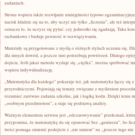
zadaniach.
Strona wspiera także rozwijanie umiejętności typowo egzaminacyjnyc
nacisk kładzie się na to, aby uczyć nie tylko „liczenia”, ale też int
oznacza to, że uczysz się pytać: czy jednostki się zgadzają. Taka k
rachunkowe i buduje pewność w rozwiązywaniu.
Materiały są przygotowane z myślą o różnych stylach uczenia się. Dla
dla innych dowód, a jeszcze inni potrzebują powtórzeń. Dlatego opisy
dojścia. Jeśli jakaś metoda wydaje się „ciężka”, można spróbować in
wspiera indywidualizację.
„Matematyka dla każdego” pokazuje też, jak matematyka łączy się 
przyrodniczymi. Pojawiają się tematy związane z myśleniem proced
rozumieć zarówno zadania szkolne, jak i logikę kodu. Dzięki temu m
„osobnym przedmiotem”, a staje się podstawą analizy.
Ważnym elementem serwisu jest „odczarowywanie” przekonań, które
przypomina, że matematykę da się opanować bez „geniuszu”, bo licz
treści pomaga zmienić podejście z „nie umiem” na „jeszcze tego ni