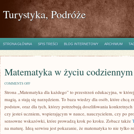
Turystyka, Podróże
STRONA GŁÓWNA
SPIS TREŚCI
BLOG INTERNETOWY
ARCHIWUM
TA
Matematyka w życiu codziennym
ON
COMMENTS OFF
MATEMATYKA
Strona „Matematyka dla każdego” to przestrzeń edukacyjna, w której 
W
ŻYCIU
magią, a stają się narzędziem. To baza wiedzy dla osób, które chcą
CODZIENNYM
podstaw, oraz dla tych, którzy potrzebują doszlifowania konkretnych
czy jesteś uczniem, wspierającym w nauce, nauczycielem, czy po pr
sensowne wskazówki, które prowadzą krok po kroku. Zobacz także
na maturę. Ideą serwisu jest pokazanie, że matematyka to nie tylko r