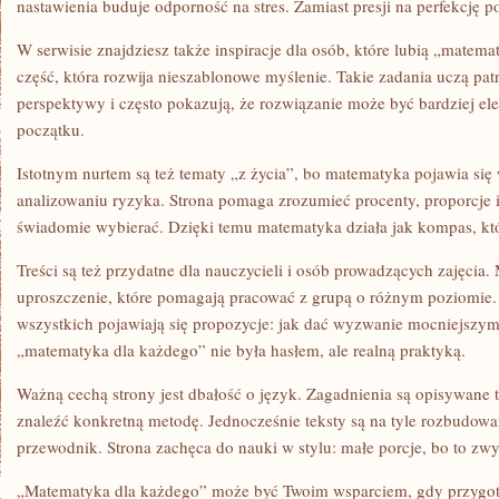
nastawienia buduje odporność na stres. Zamiast presji na perfekcję p
W serwisie znajdziesz także inspiracje dla osób, które lubią „matem
część, która rozwija nieszablonowe myślenie. Takie zadania uczą pat
perspektywy i często pokazują, że rozwiązanie może być bardziej ele
początku.
Istotnym nurtem są też tematy „z życia”, bo matematyka pojawia się
analizowaniu ryzyka. Strona pomaga zrozumieć procenty, proporcje i s
świadomie wybierać. Dzięki temu matematyka działa jak kompas, któ
Treści są też przydatne dla nauczycieli i osób prowadzących zajęcia
uproszczenie, które pomagają pracować z grupą o różnym poziomie.
wszystkich pojawiają się propozycje: jak dać wyzwanie mocniejszym.
„matematyka dla każdego” nie była hasłem, ale realną praktyką.
Ważną cechą strony jest dbałość o język. Zagadnienia są opisywane 
znaleźć konkretną metodę. Jednocześnie teksty są na tyle rozbudowan
przewodnik. Strona zachęca do nauki w stylu: małe porcje, bo to zwyk
„Matematyka dla każdego” może być Twoim wsparciem, gdy przygoto