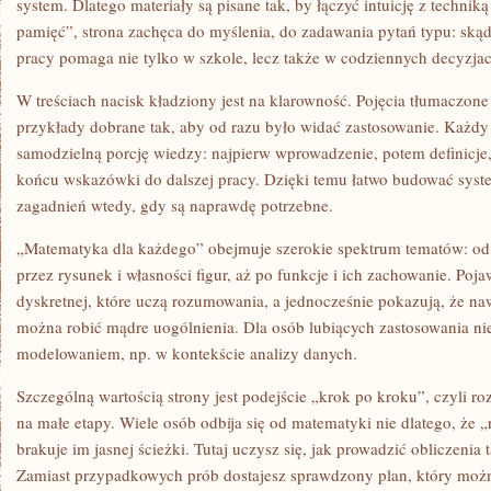
system. Dlatego materiały są pisane tak, by łączyć intuicję z techni
pamięć”, strona zachęca do myślenia, do zadawania pytań typu: skąd
pracy pomaga nie tylko w szkole, lecz także w codziennych decyzjach
W treściach nacisk kładziony jest na klarowność. Pojęcia tłumaczone
przykłady dobrane tak, aby od razu było widać zastosowanie. Każdy
samodzielną porcję wiedzy: najpierw wprowadzenie, potem definicje,
końcu wskazówki do dalszej pracy. Dzięki temu łatwo budować syst
zagadnień wtedy, gdy są naprawdę potrzebne.
„Matematyka dla każdego” obejmuje szerokie spektrum tematów: od a
przez rysunek i własności figur, aż po funkcje i ich zachowanie. Poja
dyskretnej, które uczą rozumowania, a jednocześnie pokazują, że n
można robić mądre uogólnienia. Dla osób lubiących zastosowania ni
modelowaniem, np. w kontekście analizy danych.
Szczególną wartością strony jest podejście „krok po kroku”, czyli ro
na małe etapy. Wiele osób odbija się od matematyki nie dlatego, że „n
brakuje im jasnej ścieżki. Tutaj uczysz się, jak prowadzić obliczenia
Zamiast przypadkowych prób dostajesz sprawdzony plan, który moż