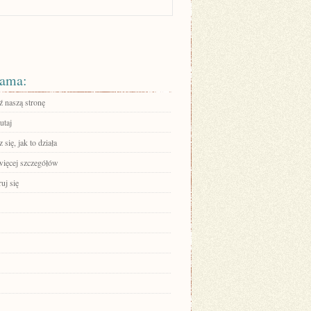
ama:
 naszą stronę
utaj
się, jak to działa
więcej szczegółów
ruj się