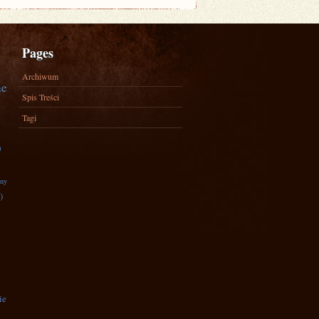
Pages
Archiwum
ne
Spis Treści
Tagi
)
zny
)
ie