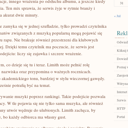
acje, innego wrażenia po odsłuchu albumu, a jeszcze kiedy
31
ia. Ten mix sprawia, że serwis żyje w rytmie branży i
ma akurat dwie minuty.
« Jul
nie zamyka się w jednej szufladzie, tylko prowadzi czytelnika
Rekl
tematów związanych z muzyką popularną mogą pojawić się
ru rapu. Nie brakuje również przestrzeni dla klubowych
Odwiedź
j. Dzięki temu czytelnik ma poczucie, że serwis jest
Kliknij t
dejściu: liczy się zajawka i szczere wrażenie.
Dowiedz 
 co dzieje się tu i teraz. Limith może pełnić rolę
Poznaj 
 nazwiska oraz przypomina o ważnych rocznicach.
Zarejest
go akademickiego tonu, bardziej w stylu wieczornej gawędy.
Witryna
cześnie potrafią być na temat.
Internet
krywanie muzyki poprzez rankingi. Takie podejście pozwala
Serwis
acy. W tle pojawia się nie tylko sama muzyka, ale również
HTTP
dany utwór wędruje do ulubionych. Limith zachęca, by
ie, bo każdy odbiorca ma własny gust.
Portal