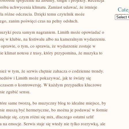
 osobiste spojrzenie na albumy, single i projekty. Recenzja
próba uchwycenia klimatu. Zamiast udawać, że istnieje
Cate
la różne odczucia. Dzięki temu czytelnik może
Categories
iego, zanim poświęci czas na pełny odsłuch.
 muzyki poza samym nagraniem. Limith może opowiadać o
 się w klubie, na festiwalu albo na kameralnym wydarzeniu.
o oprawie, o tym, co sprawia, że wydarzenie zostaje w
ie klimat notesu z trasy, który przypomina, że muzyka to
eż w tym, że serwis chętnie zahacza o codzienne trendy.
mediów i Limith może pokazywać, jak te światy się
, a czasem o kontrowersję. W każdym przypadku kluczowe
nie zgubić sensu.
tóre same tworzą, bo muzyczny blog to idealne miejsce, by
 nie muszą być hermetyczne, bo można je podawać w formie
duje się, czym różni się mix, dlaczego ostatni szlif
 na emocje. Serwis staje się wtedy nie tylko rozrywką, ale