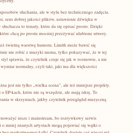
ktyczny.
 sposobów słuchania, ale w stylu bez technicznego zadęcia.
, sens dobrej jakości plików, ustawienie dźwięku w
łuchacza to tematy, które da się opisać prosto. Dzięki
, które chcą po prostu mocniej przeżywać ulubione utwory.
ż świetną warstwę humoru. Limith może bawić się
śnie nie robić z muzyki mema, tylko pokazywać, że w tej
 styl sprawia, że czytelnik czuje się jak w rozmowie, a nie
ymiar normalny, czyli taki, jaki ma dla większości
a jest nie tylko „wielka scena”, ale też mniejsze projekty.
o EP-kach, które nie są wszędzie, ale mają iskrę. To
pania w skrzyniach, jakby czytelnik przeglądał muzyczną
wnoważyć nisze i mainstream, bo rozrywkowy serwis
i o mniej znanych artystach mogą pojawiać się wątki o
 bez marketingowej kalki. Czytelnik dostaje coś więcej niż