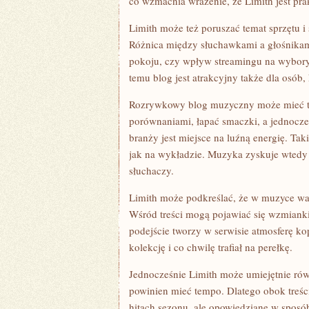
co wzmacnia wrażenie, że Limith jest pra
Limith może też poruszać temat sprzętu i
Różnica między słuchawkami a głośnikami
pokoju, czy wpływ streamingu na wybory s
temu blog jest atrakcyjny także dla osób
Rozrywkowy blog muzyczny może mieć te
porównaniami, łapać smaczki, a jednocze
branży jest miejsce na luźną energię. Taki
jak na wykładzie. Muzyka zyskuje wtedy w
słuchaczy.
Limith może podkreślać, że w muzyce ważn
Wśród treści mogą pojawiać się wzmianki 
podejście tworzy w serwisie atmosferę ko
kolekcję i co chwilę trafiał na perełkę.
Jednocześnie Limith może umiejętnie ró
powinien mieć tempo. Dlatego obok treśc
hitach sezonu, ale opowiedziane w sposób