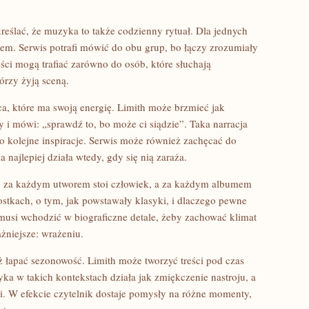
reślać, że muzyka to także codzienny rytuał. Dla jednych
em. Serwis potrafi mówić do obu grup, bo łączy zrozumiały
ści mogą trafiać zarówno do osób, które słuchają
tórzy żyją sceną.
a, które ma swoją energię. Limith może brzmieć jak
i mówi: „sprawdź to, bo może ci siądzie”. Taka narracja
po kolejne inspiracje. Serwis może również zachęcać do
najlepiej działa wtedy, gdy się nią zaraża.
bo za każdym utworem stoi człowiek, a za każdym albumem
ostkach, o tym, jak powstawały klasyki, i dlaczego pewne
e musi wchodzić w biograficzne detale, żeby zachować klimat
żniejsze: wrażeniu.
ż łapać sezonowość. Limith może tworzyć treści pod czas
a w takich kontekstach działa jak zmiękczenie nastroju, a
i. W efekcie czytelnik dostaje pomysły na różne momenty,