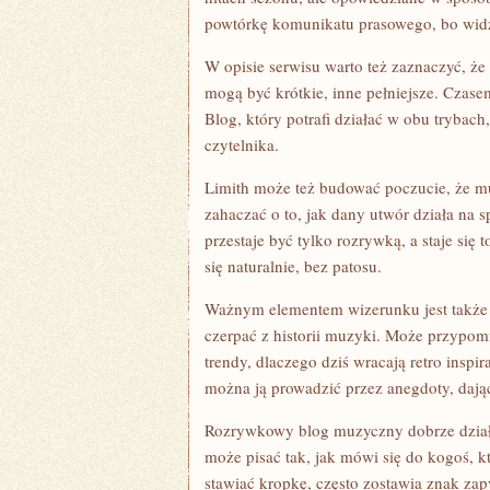
powtórkę komunikatu prasowego, bo widz
W opisie serwisu warto też zaznaczyć, że 
mogą być krótkie, inne pełniejsze. Czasem
Blog, który potrafi działać w obu trybach
czytelnika.
Limith może też budować poczucie, że mu
zahaczać o to, jak dany utwór działa na 
przestaje być tylko rozrywką, a staje się 
się naturalnie, bez patosu.
Ważnym elementem wizerunku jest także s
czerpać z historii muzyki. Może przypomi
trendy, dlaczego dziś wracają retro insp
można ją prowadzić przez anegdoty, dają
Rozrywkowy blog muzyczny dobrze działa 
może pisać tak, jak mówi się do kogoś, k
stawiać kropkę, często zostawia znak zap