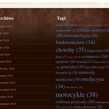
rchives
Tagi:
antyki
(27)
apteka
(27)
aranżacja wnętrz
(26)
ugust 2026
badania genetycz
asertywność
(27)
ly 2026
(30)
biotechnologia
(30)
ne 2026
budownictwo
(34)
ay 2026
choroby
(35)
diagnostyka
(28
ril 2026
e-commerce
(30)
dieta
(27)
dom
(26)
egzaminy
(28)
arch 2026
farmacja
(27)
fitness medyc
genetyka
(30)
gry edukacyjne
(27
(26)
bruary 2026
materiały
korepetycje
(28)
nuary 2026
medycyna
medyczne
(30)
ecember 2025
(34)
mieszkanie
(26)
ovember 2025
motocykle
(38)
tober 2025
ochrona przyrody
(30)
odchudzan
ptember 2025
opieka społeczna
(28)
(27)
ogród
(26)