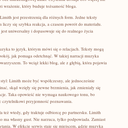
i wrażenie, który buduje tożsamość bloga.
Limith jest przestrzenią dla różnych form. Jedne teksty
 liczy się szybka reakcja, a czasem powrót do materiału.
, jest uniwersalny i dopasowuje się do realnego życia
zyka to język, którym mówi się o relacjach. Teksty mogą
spokój, jak pomaga odetchnąć. W takiej narracji muzyka
towarzyszem. To wciąż lekki blog, ale z głębią, która pojawia
tyl: Limith może być współczesny, ale jednocześnie
nać, skąd wzięły się pewne brzmienia, jak zmieniały się
iracje. Taka opowieść nie wymaga naukowego tonu, bo
c czytelnikowi przyjemność poznawania.
też wtedy, gdy traktuje odbiorcę po partnersku. Limith
to ma własny gust. Nie narzuca, tylko podpowiada. Zamiast
ytania. W efekcie serwis staje się miejscem, gdzie muzyka