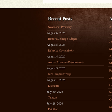
Recent Posts
A
Nowości i Premiery
A
August 6, 2026
Ju
Historia Jednego Zdjęcia
Ju
August 5, 2026
M
Rubryka Czytelników
Ap
August 4, 2026
Andy (Ameryka Południowa)
M
August 3, 2026
Fe
Jazz i Improwizacja
Ja
August 1, 2026
D
Literatura
July 30, 2026
N
Tatuaże
Oc
July 28, 2026
Se
Paintball