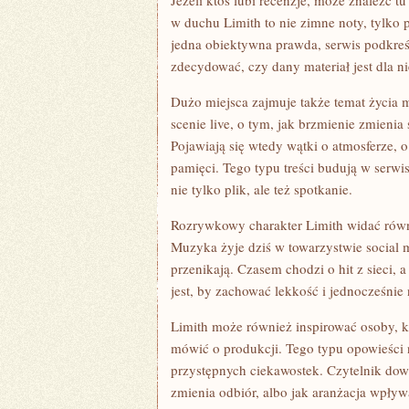
Jeżeli ktoś lubi recenzje, może znaleźć tu
w duchu Limith to nie zimne noty, tylko 
jedna obiektywna prawda, serwis podkreś
zdecydować, czy dany materiał jest dla n
Dużo miejsca zajmuje także temat życia
scenie live, o tym, jak brzmienie zmienia
Pojawiają się wtedy wątki o atmosferze, 
pamięci. Tego typu treści budują w serwis
nie tylko plik, ale też spotkanie.
Rozrywkowy charakter Limith widać równi
Muzyka żyje dziś w towarzystwie social 
przenikają. Czasem chodzi o hit z sieci
jest, by zachować lekkość i jednocześnie 
Limith może również inspirować osoby, k
mówić o produkcji. Tego typu opowieści
przystępnych ciekawostek. Czytelnik dowia
zmienia odbiór, albo jak aranżacja wpływa