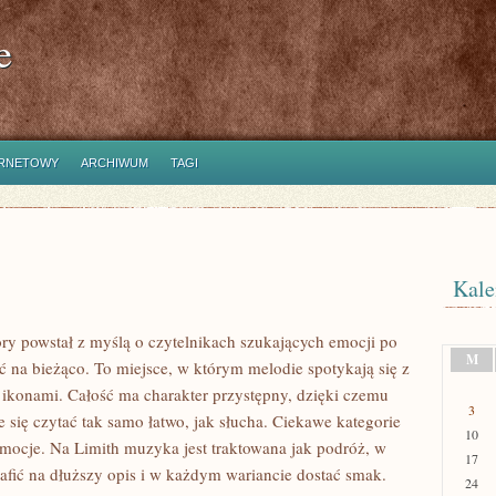
e
ERNETOWY
ARCHIWUM
TAGI
Kale
óry powstał z myślą o czytelnikach szukających emocji po
M
yć na bieżąco. To miejsce, w którym melodie spotykają się z
 ikonami. Całość ma charakter przystępny, dzięki czemu
3
je się czytać tak samo łatwo, jak słucha. Ciekawe kategorie
10
mocje. Na Limith muzyka jest traktowana jak podróż, w
17
rafić na dłuższy opis i w każdym wariancie dostać smak.
24