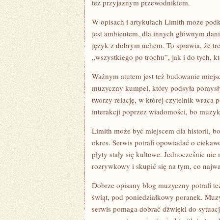
też przyjaznym przewodnikiem.
W opisach i artykułach Limith może podk
jest ambientem, dla innych głównym dani
język z dobrym uchem. To sprawia, że tre
„wszystkiego po trochu”, jak i do tych, k
Ważnym atutem jest też budowanie miejsc
muzyczny kumpel, który podsyła pomysły 
tworzy relację, w której czytelnik wraca 
interakcji poprzez wiadomości, bo muzyka 
Limith może być miejscem dla historii, 
okres. Serwis potrafi opowiadać o ciekaw
płyty stały się kultowe. Jednocześnie ni
rozrywkowy i skupić się na tym, co najwa
Dobrze opisany blog muzyczny potrafi te
świąt, pod poniedziałkowy poranek. Muzyk
serwis pomaga dobrać dźwięki do sytuacj