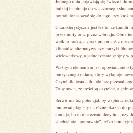
Jednego dnia pojawiają się świeże inform
indziej inspiracje do wieczornego słuchan
potrafi dopasować się do tego, czy ktoś 
Charakterystyczne jest też to, że Limith 
przez nurty oraz przez wibracje. Obok 
wątki o rocku, a zaraz potem coś z obsza
klimatów, alternatywy czy muzyki filmowe
wielowątkowy, a jednocześnie spójny w po
Ważnym elementem jest opowiadanie o tym,
muzycznego radaru, który wyłapuje nowe
Czytelnik dostaje tło, ale bez przesadne
To sprawia, że treści są czytelne, a jedno
Serwis ma też potencjał, by wspierać od
budować playlisty na różne okazje: do pr
emocje, bo to one często decydują, czy 
słuchać nie „poprawnie”, tylko intuicyjn