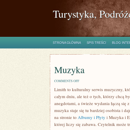
Turystyka, Podróż
STRONA GŁÓWNA
SPIS TREŚCI
BLOG INT
Muzyka
ON
COMMENTS OFF
MUZYKA
Limith to kulturalny serwis muzyczny, kt
całym dniu, ale też o tych, którzy chcą b
anegdotami, a świeże wydania łączą się z
muzyka staje się tu bardziej osobista i da
na stronie to
Albumy i Płyty
i Muzyka i E
której liczy się zabawa. Czytelnik może t