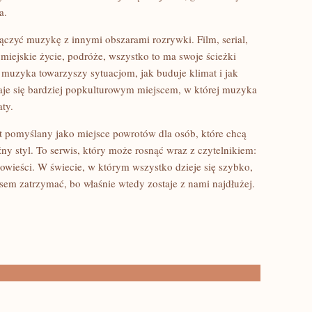
a.
czyć muzykę z innymi obszarami rozrywki. Film, serial,
, miejskie życie, podróże, wszystko to ma swoje ścieżki
muzyka towarzyszy sytuacjom, jak buduje klimat i jak
aje się bardziej popkulturowym miejscem, w której muzyka
aty.
st pomyślany jako miejsce powrotów dla osób, które chcą
ny styl. To serwis, który może rosnąć wraz z czytelnikiem:
owieści. W świecie, w którym wszystko dzieje się szybko,
em zatrzymać, bo właśnie wtedy zostaje z nami najdłużej.