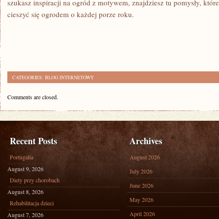
szukasz inspiracji na ogród z motywem, znajdziesz tu pomysły, które
cieszyć się ogrodem o każdej porze roku.
CATEGORIES:
BLOG INTERNETOWY
Comments are closed.
Recent Posts
Archives
Portugalia
August 2026
August 9, 2026
July 2026
Diety przy chorobach
June 2026
August 8, 2026
May 2026
Rehabilitacja dzieci
April 2026
August 7, 2026