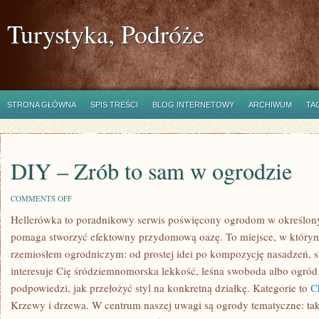
Turystyka, Podróże
STRONA GŁÓWNA
SPIS TREŚCI
BLOG INTERNETOWY
ARCHIWUM
TA
DIY – Zrób to sam w ogrodzie
ON
COMMENTS OFF
DIY
Hellerówka to poradnikowy serwis poświęcony ogrodom w określony
–
ZRÓB
pomaga stworzyć efektowny przydomową oazę. To miejsce, w którym i
TO
SAM
rzemiosłem ogrodniczym: od prostej idei po kompozycję nasadzeń, s
W
interesuje Cię śródziemnomorska lekkość, leśna swoboda albo ogród 
OGRODZIE
podpowiedzi, jak przełożyć styl na konkretną działkę. Kategorie to
C
Krzewy i drzewa. W centrum naszej uwagi są ogrody tematyczne: tak