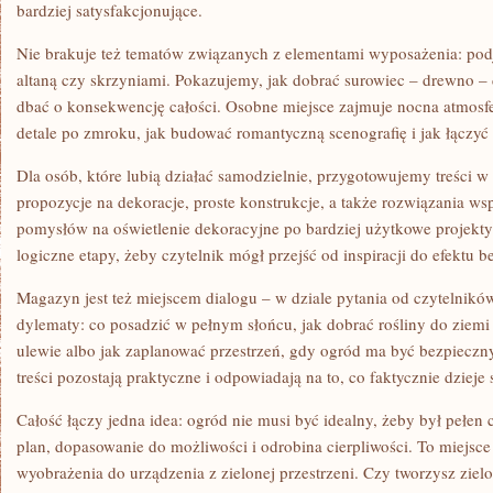
bardziej satysfakcjonujące.
Nie brakuje też tematów związanych z elementami wyposażenia: pod
altaną czy skrzyniami. Pokazujemy, jak dobrać surowiec – drewno – 
dbać o konsekwencję całości. Osobne miejsce zajmuje nocna atmos
detale po zmroku, jak budować romantyczną scenografię i jak łączyć 
Dla osób, które lubią działać samodzielnie, przygotowujemy treści w
propozycje na dekoracje, proste konstrukcje, a także rozwiązania wsp
pomysłów na oświetlenie dekoracyjne po bardziej użytkowe projekty
logiczne etapy, żeby czytelnik mógł przejść od inspiracji do efektu b
Magazyn jest też miejscem dialogu – w dziale pytania od czytelnik
dylematy: co posadzić w pełnym słońcu, jak dobrać rośliny do ziemi 
ulewie albo jak zaplanować przestrzeń, gdy ogród ma być bezpieczny
treści pozostają praktyczne i odpowiadają na to, co faktycznie dzieje
Całość łączy jedna idea: ogród nie musi być idealny, żeby był pełen
plan, dopasowanie do możliwości i odrobina cierpliwości. To miejsc
wyobrażenia do urządzenia z zielonej przestrzeni. Czy tworzysz zielo