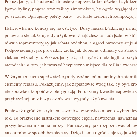
Pokazujemy, jak budować atmosferę poprzez kolor, dźwięk i cyklicz
łączyć byliny, pnącza oraz rośliny zimozielone, by ogród wyglądał dob
po sezonie. Opisujemy palety barw – od biało-zielonych kompozycji 
Hellerówka nie kończy się na estetyce. Duży nacisk kładziemy na uż
pojawiają się także ogrody użytkowe. Znajdziesz tu podejście, w 
równie reprezentacyjny jak rabata ozdobna, a ogród owocowy staje s
Podpowiadamy, jak prowadzić zioła, jak dobierać odmiany do stanowi
efektem wizualnym. Wskazujemy też, jak myśleć o ekologii: o poży
metodach i o tym, jak tworzyć bezpieczne miejsce dla roślin i zwierzą
Ważnym tematem są również ogrody wodne: od naturalnych zbiornik
elementy relaksu. Pokazujemy, jak zaplanować wodę tak, by była źr
nie sprawiała kłopotów z pielęgnacją. Poruszamy kwestie napowietrz
przybrzeżnej oraz bezpieczeństwa i wygody użytkowania.
Ponieważ ogród żyje rytmem sezonów, w serwisie mocno wybrzmiewa 
rok. To praktyczne instrukcje dotyczące cięcia, nawożenia, nawadnia
przygotowania roślin na mrozy. Tłumaczymy, jak rozpoznawać obja
na choroby w sposób bezpieczny. Dzięki temu ogród staje się łatwiej