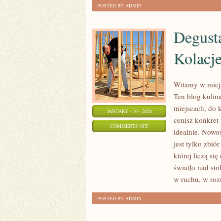
POSTED BY ADMIN
Degust
Kolacj
Witamy w miejs
Ten blog kulin
miejscach, do 
JANUARY - 10 - 2026
cenisz konkret 
ON
COMMENTS OFF
idealnie. Nowoś
DEGUSTACYJNE
jest tylko zbió
MENU
której liczą s
I
światło nad sto
POP-
w ruchu, w ro
UP
POSTED BY ADMIN
KOLACJE