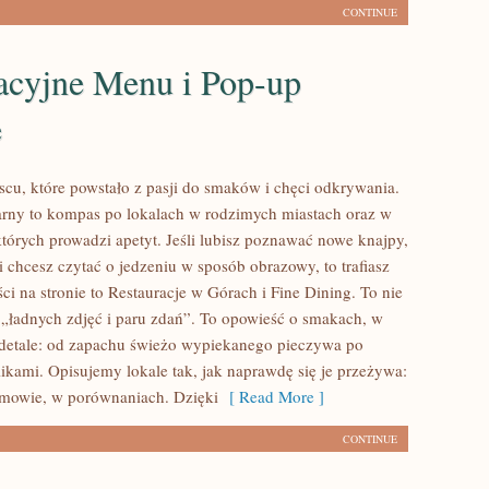
CONTINUE
acyjne Menu i Pop-up
e
cu, które powstało z pasji do smaków i chęci odkrywania.
arny to kompas po lokalach w rodzimych miastach oraz w
których prowadzi apetyt. Jeśli lubisz poznawać nowe knajpy,
i chcesz czytać o jedzeniu w sposób obrazowy, to trafiasz
ci na stronie to Restauracje w Górach i Fine Dining. To nie
r „ładnych zdjęć i paru zdań”. To opowieść o smakach, w
ię detale: od zapachu świeżo wypiekanego pieczywa po
likami. Opisujemy lokale tak, jak naprawdę się je przeżywa:
zmowie, w porównaniach. Dzięki
[ Read More ]
CONTINUE