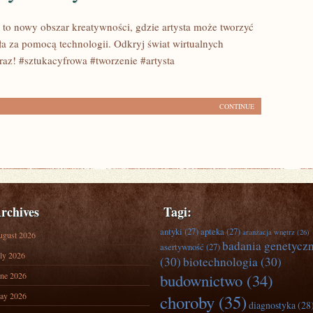
 to nowy obszar kreatywności, gdzie artysta może tworzyć
ła za pomocą technologii. Odkryj świat wirtualnych
eraz! #sztukacyfrowa #tworzenie #artysta
CONTINUE
rchives
Tagi:
antyki
(27)
apteka
(27)
aranżacja wnętrz
(26)
ugust 2026
badania genetycz
asertywność
(27)
ly 2026
(30)
biotechnologia
(30)
ne 2026
budownictwo
(34)
ay 2026
choroby
(35)
diagnostyka
(28