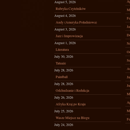
Ap
August 5, 2026
Rubryka Czytelników
M
August 4, 2026
Fe
Andy (Ameryka Południowa)
Ja
August 3, 2026
D
Jazz i Improwizacja
August 1, 2026
N
Literatura
Oc
July 30, 2026
Se
Tatuaże
A
July 28, 2026
Paintball
Ju
July 28, 2026
Ju
Odchudzanie i Redukcja
M
July 26, 2026
Ap
Afryka Kraj po Kraju
M
July 25, 2026
Wasze Miejsce na Blogu
Fe
July 24, 2026