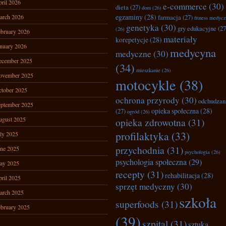
ril 2026
e-commerce
(30)
dieta
(27)
dom
(26)
egzaminy
(28)
arch 2026
farmacja
(27)
fitness medyc
genetyka
(30)
gry edukacyjne
(27
(26)
bruary 2026
materiały
korepetycje
(28)
nuary 2026
medycyna
medyczne
(30)
ecember 2025
(34)
mieszkanie
(26)
ovember 2025
motocykle
(38)
tober 2025
ochrona przyrody
(30)
odchudzan
ptember 2025
opieka społeczna
(28)
(27)
ogród
(26)
ugust 2025
opieka zdrowotna
(31)
profilaktyka
(33)
ly 2025
przychodnia
(31)
ne 2025
psychologia
(26)
psychologia społeczna
(29)
ay 2025
recepty
(31)
rehabilitacja
(28)
ril 2025
sprzęt medyczny
(30)
arch 2025
szkoła
superfoods
(31)
bruary 2025
(39)
szpital
(31)
sztuka