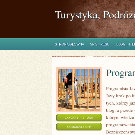
Turystyka, Podróż
STRONA GŁÓWNA
SPIS TREŚCI
BLOG INT
Progra
Programista Jav
Javy krok po kr
tych, którzy ju
blog, a przede
którym wiedza n
JANUARY - 11 - 2026
programowania.
ON
COMMENTS OFF
Bezpieczeństwo
PROGRAMOWANIE