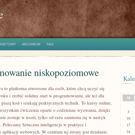
e
ERNETOWY
ARCHIWUM
TAGI
mowanie niskopoziomowe
Kale
a to platforma stworzone dla osób, które chcą uczyć się
oku i zrobić solidny start w programowaniu, ale też dla
M
ż piszą kod i szukają praktycznych technik. To kursy online,
 wszystkim ćwiczenia oparte o codzienne wyzwania, dzięki
3
ie zostaje w teorii, tylko od razu zamienia się w nawyk
10
 Polecamy Sztuczna inteligencja w praktyce i
17
 aplikacji webowych. W centrum tej strony jest działanie.
24