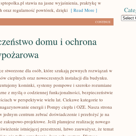
 sptopolka.pl stawia na jasne wyjaśnienia, praktykę w
Cate
h oraz regularność powtórek, dzięki
[ Read More ]
Categories
CONTINUE
czeństwo domu i ochrona
wpożarowa
ce stworzone dla osób, które szukają pewnych rozwiązań w
mów cieplnych oraz nowoczesnych instalacji dla budynku.
zentujemy kominki, systemy pompowe i szeroko rozumiane
tarne z myślą o codziennej funkcjonalności, bezpieczeństwie
ściach w perspektywie wielu lat. Ciekawe kategorie to
magazynowanie energii i Pompy ciepła i OZE. Nasza strona
y w jednym centrum zebrać doświadczenie i przełożyć je na
je zakupowo-projektowe. Jeśli planujesz realizację nowego
świeżenie istniejącej przestrzeni, łatwo zauważysz, że temat