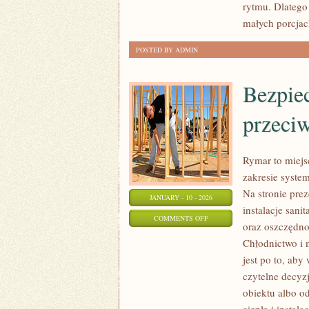
rytmu. Dlatego
małych porcjac
POSTED BY ADMIN
Bezpie
przeci
Rymar to miejs
zakresie syste
Na stronie pre
JANUARY - 10 - 2026
instalacje sani
ON
COMMENTS OFF
oraz oszczędno
BEZPIECZEŃSTWO
Chłodnictwo i 
DOMU
jest po to, ab
I
czytelne decyz
OCHRONA
obiektu albo od
PRZECIWPOŻAROWA