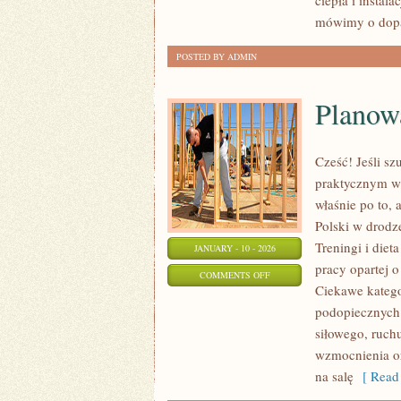
ciepła i instala
mówimy o dop
POSTED BY ADMIN
Planow
Cześć! Jeśli sz
praktycznym ws
właśnie po to, 
Polski w drodze
Treningi i diet
JANUARY - 10 - 2026
pracy opartej o
ON
COMMENTS OFF
Ciekawe katego
PLANOWANIE
podopiecznych. 
TRENINGU
siłowego, ruch
wzmocnienia or
na salę
[ Read 