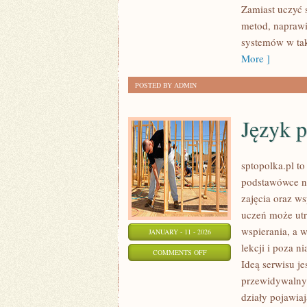
Zamiast uczyć s
NISKOPOZIOMOWE
metod, naprawi
systemów w tak
More ]
POSTED BY ADMIN
Język p
sptopolka.pl t
podstawówce na
zajęcia oraz w
uczeń może utr
wspierania, a 
JANUARY - 11 - 2026
lekcji i poza n
ON
COMMENTS OFF
Ideą serwisu j
JĘZYK
przewidywalny.
POLSKI
działy pojawiaj