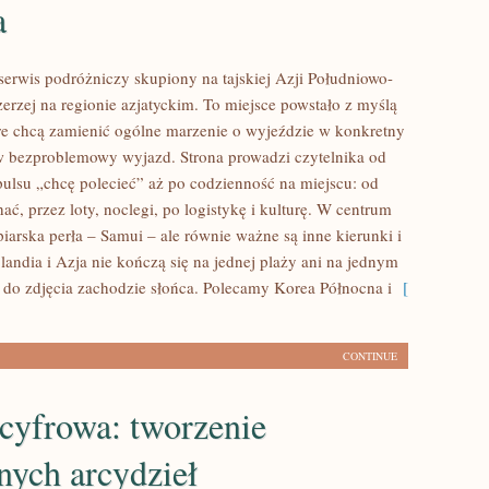
a
serwis podróżniczy skupiony na tajskiej Azji Południowo-
erzej na regionie azjatyckim. To miejsce powstało z myślą
re chcą zamienić ogólne marzenie o wyjeździe w konkretny
w bezproblemowy wyjazd. Strona prowadzi czytelnika od
ulsu „chcę polecieć” aż po codzienność na miejscu: od
hać, przez loty, noclegi, po logistykę i kulturę. W centrum
iarska perła – Samui – ale równie ważne są inne kierunki i
landia i Azja nie kończą się na jednej plaży ani na jednym
 do zdjęcia zachodzie słońca. Polecamy Korea Północna i
[
CONTINUE
cyfrowa: tworzenie
nych arcydzieł