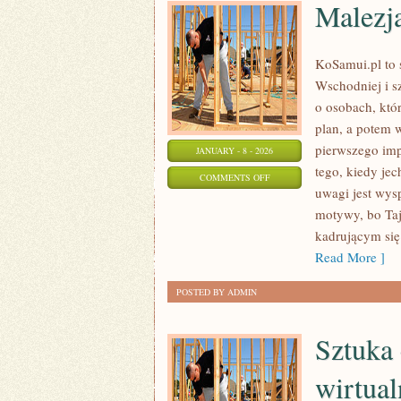
Malezj
KoSamui.pl to 
Wschodniej i sz
o osobach, któ
plan, a potem 
pierwszego imp
JANUARY - 8 - 2026
tego, kiedy jec
ON
COMMENTS OFF
uwagi jest wysp
MALEZJA
motywy, bo Taj
kadrującym się
Read More ]
POSTED BY ADMIN
Sztuka 
wirtual