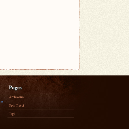
Pages
Archiwum
ne
Spis Treści
Tagi
)