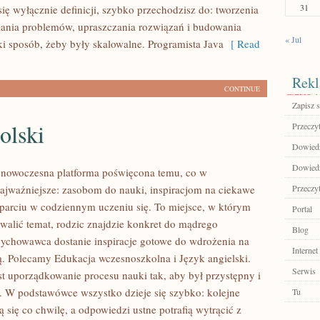
31
ię wyłącznie definicji, szybko przechodzisz do: tworzenia
ania problemów, upraszczania rozwiązań i budowania
« Jul
i sposób, żeby były skalowalne. Programista Java
[ Read
Rekl
CONTINUE
Zapisz s
olski
Przeczyt
Dowiedz
Dowiedz 
o nowoczesna platforma poświęcona temu, co w
jważniejsze: zasobom do nauki, inspiracjom na ciekawe
Przeczyt
sparciu w codziennym uczeniu się. To miejsce, w którym
Portal
walić temat, rodzic znajdzie konkret do mądrego
Blog
wychowawca dostanie inspiracje gotowe do wdrożenia na
Internet
ią. Polecamy Edukacja wczesnoszkolna i Język angielski.
Serwis
est uporządkowanie procesu nauki tak, aby był przystępny i
 W podstawówce wszystko dzieje się szybko: kolejne
Tu
ą się co chwilę, a odpowiedzi ustne potrafią wytrącić z