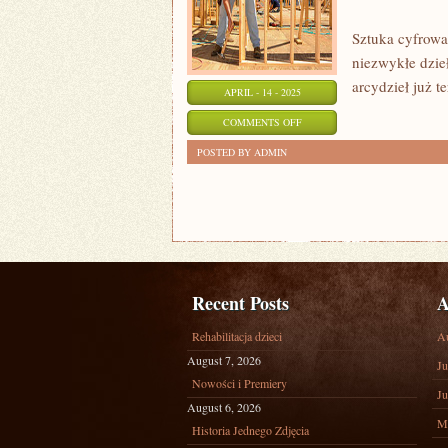
Sztuka cyfrowa
niezwykłe dzie
arcydzieł już t
APRIL - 14 - 2025
ON
COMMENTS OFF
SZTUKA
POSTED BY ADMIN
CYFROWA:
TWORZENIE
WIRTUALNYCH
ARCYDZIEŁ
Recent Posts
A
Rehabilitacja dzieci
A
August 7, 2026
Ju
Nowości i Premiery
Ju
August 6, 2026
M
Historia Jednego Zdjęcia