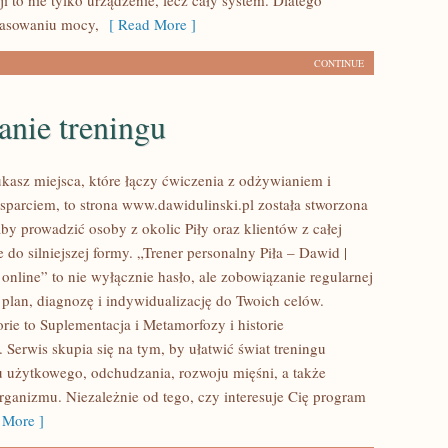
cji to nie tylko urządzenie, lecz cały system. Dlatego
asowaniu mocy,
[ Read More ]
CONTINUE
anie treningu
ukasz miejsca, które łączy ćwiczenia z odżywianiem i
parciem, to strona www.dawidulinski.pl została stworzona
aby prowadzić osoby z okolic Piły oraz klientów z całej
 do silniejszej formy. „Trener personalny Piła – Dawid |
a online” to nie wyłącznie hasło, ale zobowiązanie regularnej
 plan, diagnozę i indywidualizację do Twoich celów.
rie to Suplementacja i Metamorfozy i historie
Serwis skupia się na tym, by ułatwić świat treningu
u użytkowego, odchudzania, rozwoju mięśni, a także
ganizmu. Niezależnie od tego, czy interesuje Cię program
More ]