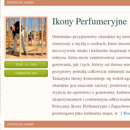
POSTED BY ADMIN
Ikony Perfumeryjne
Orientalno-przyprawowy charakter tej stron
stworzony z myślą o osobach, które docen
nieoczywiste smaki i kulinarne inspiracje 
witryna, która może zainteresować zarów
gotowania, jak i tych, którzy od dawna w
JUNE - 14 - 2026
przyprawy potrafią całkowicie odmienić na
ON
COMMENTS OFF
Tematyka strony koncentruje się wokół egz
IKONY
charakter jest znacznie szerszy, ponieważ
PERFUMERYJNE
wyjścia do opowieści o gotowaniu, kulturz
eksperymentach i codziennym odkrywani
Polecamy Ikony Perfumeryjne i Zapachowe
postrzegana jako kulinarna mapa, w
[ Rea
POSTED BY ADMIN