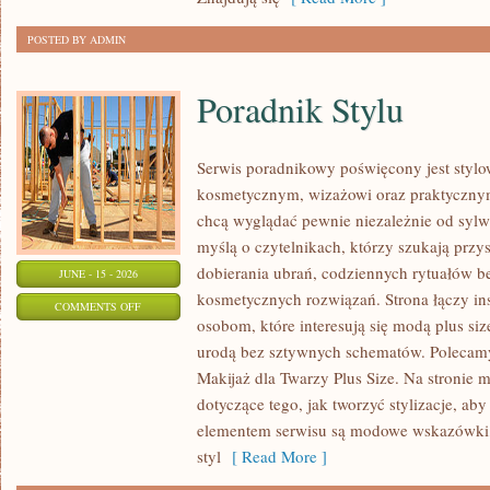
POSTED BY ADMIN
Poradnik Stylu
Serwis poradnikowy poświęcony jest stylo
kosmetycznym, wizażowi oraz praktyczny
chcą wyglądać pewnie niezależnie od sylwe
myślą o czytelnikach, którzy szukają prz
dobierania ubrań, codziennych rytuałów 
JUNE - 15 - 2026
kosmetycznych rozwiązań. Strona łączy ins
ON
COMMENTS OFF
osobom, które interesują się modą plus si
PORADNIK
urodą bez sztywnych schematów. Polecamy 
STYLU
Makijaż dla Twarzy Plus Size. Na stronie 
dotyczące tego, jak tworzyć stylizacje, 
elementem serwisu są modowe wskazówki, 
styl
[ Read More ]