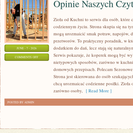
Opinie Naszych Czy
Zioła od Kuchni to serwis dla osób, które 
codziennym życiu. Strona skupia się na ty
mogą urozmaicić smak potraw, napojów, 
przetworów. To praktyczny poradnik, w któ
dodatkiem do dań, lecz stają się naturaln
JUNE - 7 - 2026
Serwis pokazuje, że koperek mogą być wy
ON
COMMENTS OFF
nietypowych sposobów, zarówno w kuchni t
OPINIE
domowych przepisach. Polecam Sezonowe I
NASZYCH
Strona jest skierowana do osób szukających
CZYTELNIKÓW
chcą urozmaicać codzienne posiłki. Zioła
zarówno osoby,
[ Read More ]
POSTED BY ADMIN