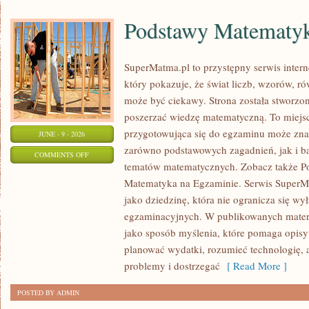
Podstawy Matematy
SuperMatma.pl to przystępny serwis inte
który pokazuje, że świat liczb, wzorów, r
może być ciekawy. Strona została stworzon
poszerzać wiedzę matematyczną. To miejs
przygotowująca się do egzaminu może zna
JUNE - 9 - 2026
zarówno podstawowych zagadnień, jak i b
ON
COMMENTS OFF
tematów matematycznych. Zobacz także P
PODSTAWY
Matematyka na Egzaminie. Serwis SuperM
MATEMATYKI
jako dziedzinę, która nie ogranicza się wy
egzaminacyjnych. W publikowanych materi
jako sposób myślenia, które pomaga opisy
planować wydatki, rozumieć technologię,
problemy i dostrzegać
[ Read More ]
POSTED BY ADMIN