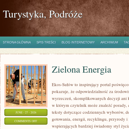
Turystyka, Podróże
STRONA GŁÓWNA
SPIS TREŚCI
BLOG INTERNETOWY
ARCHIWUM
TA
Zielona Energia
Ekos-Sułów to inspirujący portal poświęcon
pokazuje, że odpowiedzialność za środowi
wyrzeczeń, skomplikowanych decyzji ani 
w którym czytelnik może znaleźć porady, 
teksty dotyczące codziennych wyborów, d
JUNE - 27 - 2026
gotowania, energii, recyklingu, przyrody
ON
COMMENTS OFF
wspierających bardziej świadomy styl życi
ZIELONA