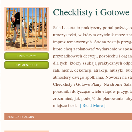
Checklisty i Gotowe
Sala Lacerta to praktyczny portal poświę
uroczystości, w którym czytelnik może zn
imprez tematycznych. Strona została przy
które chcą zaplanować wydarzenie w spos
przypadkowych decyzji, pośpiechu i organ
JUNE - 7 - 2026
dla tych, którzy szukają praktycznych od
ON
COMMENTS OFF
sali, menu, dekoracji, atrakcji, muzyki, b
CHECKLISTY
atmosfery całego spotkania. Nowości na str
I
Checklisty i Gotowe Plany. Na stronie Sal
GOTOWE
poradniki dotyczące wielu etapów przygot
PLANY
zrozumieć, jak podejść do planowania, ab
miejsce i cel.
[ Read More ]
POSTED BY ADMIN