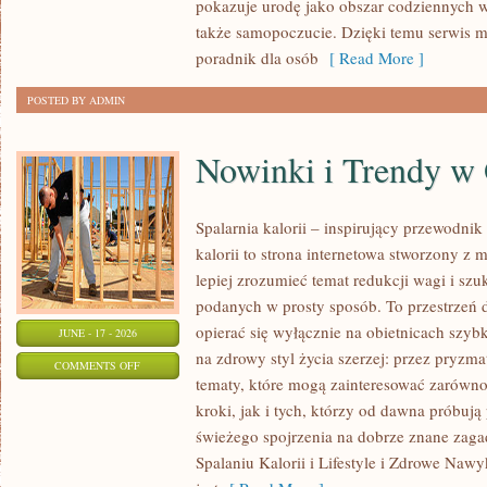
pokazuje urodę jako obszar codziennych
KAŻDĄ
także samopoczucie. Dzięki temu serwis m
OKAZJĘ
poradnik dla osób
[ Read More ]
POSTED BY ADMIN
Nowinki i Trendy w
Spalarnia kalorii – inspirujący przewodnik 
kalorii to strona internetowa stworzony z 
lepiej zrozumieć temat redukcji wagi i szu
podanych w prosty sposób. To przestrzeń d
opierać się wyłącznie na obietnicach szybk
JUNE - 17 - 2026
na zdrowy styl życia szerzej: przez pryzma
ON
COMMENTS OFF
tematy, które mogą zainteresować zarówno
NOWINKI
kroki, jak i tych, którzy od dawna próbują
I
świeżego spojrzenia na dobrze znane zag
TRENDY
Spalaniu Kalorii i Lifestyle i Zdrowe Nawy
W