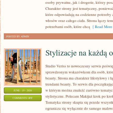
osoby prywatne, jak i drogerie, którzy po
MAKIJAŻ
Charakter strony jest tematyczny, poniewa
które odpowiadają na codzienne potrzeby 
włosów oraz całego ciała. Strona łączy te
potrzebami osób, które chcą
[ Read More 
POSTED BY ADMIN
Stylizacje na każdą 
Studio Veriss to nowoczesny serwis poświ
sprawdzonym wskazówkom dla osób, które 
beauty. Strona ma charakter lifestylowy i 
trendami beauty. To serwis dla początkują
w którym można znaleźć zarówno tematyczne
JUNE - 19 - 2026
stylistyczne. Polecam Makijaż krok po krok
ON
COMMENTS OFF
Tematyka strony skupia się przede wszystk
STYLIZACJE
ogranicza się wyłącznie do samego malowa
NA