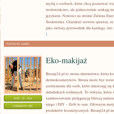
myślą o osobach, które chcą poznawać w
ENERGIA
środowiskowe, ale jednocześnie szukają tr
językiem. Nowości na stronie Zielona Ener
Środowiska. Charakter serwisu sprawia, ż
jako zielony przewodnik dla każdego, kto z
]
POSTED BY ADMIN
Eko-makijaż
Bioarp24.pl to strona internetowa, która k
dermokosmetyków. Strona może być rozumi
asortymentu dla osób, które interesują si
składnikach roślinnych. To witryna, która 
zainteresowanie pielęgnacją bliższą natur
JUNE - 20 - 2026
niego i DIY – Zrób to sam. Głównym motyw
ON
COMMENTS OFF
produktów kosmetycznych. Bioarp24.pl m
EKO-