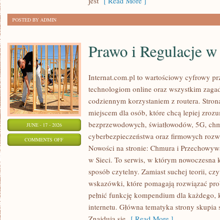
jest
[ Read More ]
ODCHUDZANIU
POSTED BY ADMIN
Prawo i Regulacje w 
Internat.com.pl to wartościowy cyfrowy 
technologiom online oraz wszystkim zagad
codziennym korzystaniem z routera. Str
miejscem dla osób, które chcą lepiej zrozum
bezprzewodowych, światłowodów, 5G, chm
JUNE - 17 - 2026
cyberbezpieczeństwa oraz firmowych rozw
ON
COMMENTS OFF
Nowości na stronie: Chmura i Przechowyw
PRAWO
w Sieci. To serwis, w którym nowoczesna
I
sposób czytelny. Zamiast suchej teorii, cz
REGULACJE
wskazówki, które pomagają rozwiązać pro
W
pełnić funkcję kompendium dla każdego, k
INTERNECIE
internetu. Główna tematyka strony skupia 
Znajdują się
[ Read More ]