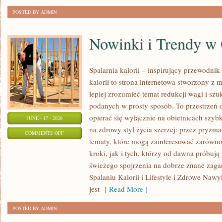
POSTED BY ADMIN
Nowinki i Trendy w
Spalarnia kalorii – inspirujący przewodnik 
kalorii to strona internetowa stworzony z 
lepiej zrozumieć temat redukcji wagi i szu
podanych w prosty sposób. To przestrzeń d
opierać się wyłącznie na obietnicach szybk
JUNE - 17 - 2026
na zdrowy styl życia szerzej: przez pryzma
ON
COMMENTS OFF
tematy, które mogą zainteresować zarówno
NOWINKI
kroki, jak i tych, którzy od dawna próbują
I
świeżego spojrzenia na dobrze znane zag
TRENDY
Spalaniu Kalorii i Lifestyle i Zdrowe Nawy
W
jest
[ Read More ]
ODCHUDZANIU
POSTED BY ADMIN