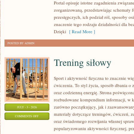
Portal opisuje istotne zagadnienia związan
zorganizowaną, przedstawiając schematy 
przestępczych, ich podział ról, sposoby os
znaczenie tego rodzaju działalności dla b
Dzięki
[ Read More ]
POSTED BY ADMIN
Trening siłowy
Sport i aktywność fizyczna to znacznie wię
ćwiczenia. To styl życia, sposób dbania o
oraz codzienną energię. Strona poświęcona
rozbudowane kompendium informacji, w k
zarówno początkujący, jak i zaawansowan
JULY - 3 - 2026
materiały dotyczące treningów, ćwiczeń, z
ON
COMMENTS OFF
oraz świadomego rozwijania własnej sprawn
TRENING
popularyzowaniu aktywności fizycznej, pr
SIŁOWY