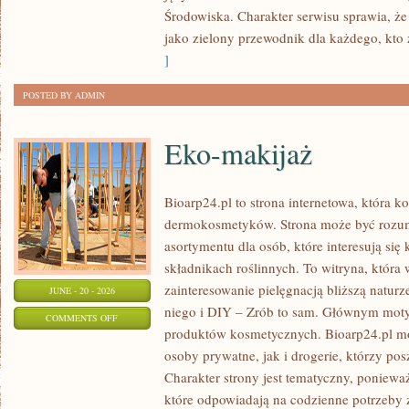
Środowiska. Charakter serwisu sprawia, ż
jako zielony przewodnik dla każdego, kto z
]
POSTED BY ADMIN
Eko-makijaż
Bioarp24.pl to strona internetowa, która k
dermokosmetyków. Strona może być rozumi
asortymentu dla osób, które interesują si
składnikach roślinnych. To witryna, która 
zainteresowanie pielęgnacją bliższą natur
JUNE - 20 - 2026
niego i DIY – Zrób to sam. Głównym motyw
ON
COMMENTS OFF
produktów kosmetycznych. Bioarp24.pl m
EKO-
osoby prywatne, jak i drogerie, którzy po
MAKIJAŻ
Charakter strony jest tematyczny, poniewa
które odpowiadają na codzienne potrzeby 