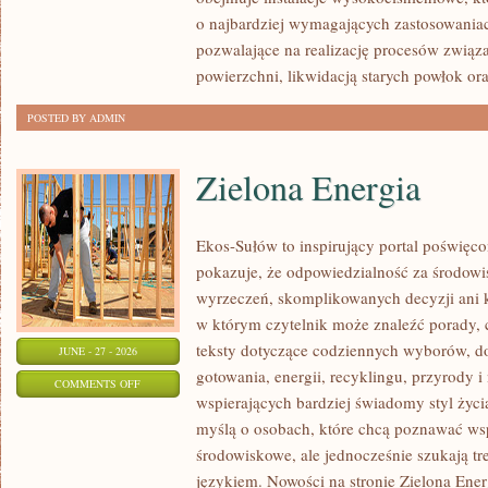
o najbardziej wymagających zastosowania
pozwalające na realizację procesów związ
powierzchni, likwidacją starych powłok or
POSTED BY ADMIN
Zielona Energia
Ekos-Sułów to inspirujący portal poświęcon
pokazuje, że odpowiedzialność za środowi
wyrzeczeń, skomplikowanych decyzji ani 
w którym czytelnik może znaleźć porady, 
teksty dotyczące codziennych wyborów, d
JUNE - 27 - 2026
gotowania, energii, recyklingu, przyrody
ON
COMMENTS OFF
wspierających bardziej świadomy styl życi
ZIELONA
myślą o osobach, które chcą poznawać w
ENERGIA
środowiskowe, ale jednocześnie szukają tr
językiem. Nowości na stronie Zielona Ener