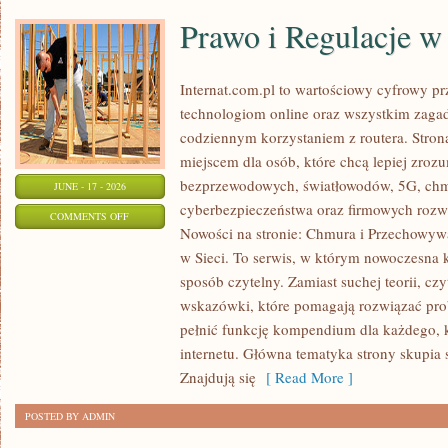
Prawo i Regulacje w 
Internat.com.pl to wartościowy cyfrowy 
technologiom online oraz wszystkim zagad
codziennym korzystaniem z routera. Str
miejscem dla osób, które chcą lepiej zrozum
bezprzewodowych, światłowodów, 5G, chm
JUNE - 17 - 2026
cyberbezpieczeństwa oraz firmowych rozw
ON
COMMENTS OFF
Nowości na stronie: Chmura i Przechowyw
PRAWO
w Sieci. To serwis, w którym nowoczesna
I
sposób czytelny. Zamiast suchej teorii, cz
REGULACJE
wskazówki, które pomagają rozwiązać pro
W
pełnić funkcję kompendium dla każdego, k
INTERNECIE
internetu. Główna tematyka strony skupia 
Znajdują się
[ Read More ]
POSTED BY ADMIN