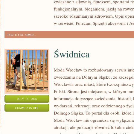
związane z siłownią, fitnessem, sportami r
funkcjonalnym, bieganiem, jazdą na rowerz
szeroko rozumianym zdrowiem. Opis opier
w serwisie. Polecam Sprzęt i akcesoria i A
POSTED BY ADMIN
Świdnica
Moda Wrocław to rozbudowany serwis int
zwiedzaniu na Dolnym Śląsku, ze szczeg
Wrocławia oraz miast, które tworzą niezwyk
Polski. Strona jest miejscem, w którym mo
informacje dotyczące zwiedzania, historii, 
JULY - 2 - 2026
wydarzeń, rekreacji oraz codziennego życi
ON
COMMENTS OFF
Dolnego Śląska. To portal dla osób, które 
ŚWIDNICA
Moda Wrocław nie ogranicza się wyłącznie
atrakcji, ale pokazuje również lokalne cie