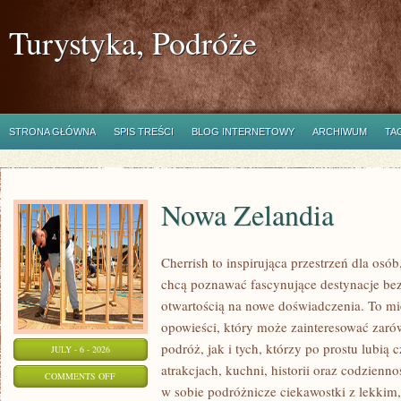
Turystyka, Podróże
STRONA GŁÓWNA
SPIS TREŚCI
BLOG INTERNETOWY
ARCHIWUM
TA
Nowa Zelandia
Cherrish to inspirująca przestrzeń dla osób
chcą poznawać fascynujące destynacje bez
otwartością na nowe doświadczenia. To mi
opowieści, który może zainteresować zar
podróż, jak i tych, którzy po prostu lubią c
JULY - 6 - 2026
atrakcjach, kuchni, historii oraz codzienn
ON
COMMENTS OFF
w sobie podróżnicze ciekawostki z lekki
NOWA