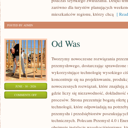
podczas szybkiego zwiedzania. Dzięki t
zarówno dla turystów planujących weekend
mieszkańców regionu, którzy chcą
[ Read
POSTED BY ADMIN
Od Was
Tworzymy nowoczesne rozwiązania przezn
przemysłowego, dostarczając sprawdzone 
wykorzystujące technologię wysokiego ciś
koncentruje się na projektowaniu, produkc
nowoczesnych rozwiązań, które znajdują z
JUNE - 30 - 2026
gdzie liczy się niezawodność, dokładnoś
ON
COMMENTS OFF
procesów. Strona prezentuje bogatą ofertę
OD
technologii, które odpowiadają na potrzeb
WAS
przemysłu i przedsiębiorstw poszukujący
technicznych. Polecam Przemysł 4.0 i Ener
obejmuje instalacje wysokociśnieniowe, k