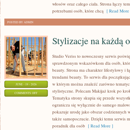
włosów oraz całego ciała. Strona łączy te
potrzebami osób, które chcą
[ Read More 
POSTED BY ADMIN
Stylizacje na każdą 
Studio Veriss to nowoczesny serwis poświ
sprawdzonym wskazówkom dla osób, które 
beauty. Strona ma charakter lifestylowy i 
trendami beauty. To serwis dla początkują
w którym można znaleźć zarówno tematyczne
JUNE - 19 - 2026
stylistyczne. Polecam Makijaż krok po krok
ON
COMMENTS OFF
Tematyka strony skupia się przede wszystk
STYLIZACJE
ogranicza się wyłącznie do samego malowa
NA
pokazuje urodę jako obszar codziennych
KAŻDĄ
także samopoczucie. Dzięki temu serwis m
OKAZJĘ
poradnik dla osób
[ Read More ]