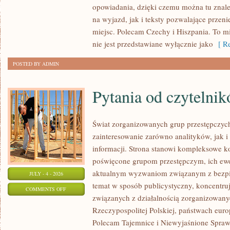
opowiadania, dzięki czemu można tu znal
ZELANDIA
na wyjazd, jak i teksty pozwalające przen
miejsc. Polecam Czechy i Hiszpania. To m
nie jest przedstawiane wyłącznie jako
[ Re
POSTED BY ADMIN
Pytania od czytelni
Świat zorganizowanych grup przestępczych
zainteresowanie zarówno analityków, jak i
informacji. Strona stanowi kompleksowe 
poświęcone grupom przestępczym, ich ewolu
aktualnym wyzwaniom związanym z bezpie
JULY - 4 - 2026
temat w sposób publicystyczny, koncentru
ON
COMMENTS OFF
związanych z działalnością zorganizowany
PYTANIA
Rzeczypospolitej Polskiej, państwach euro
OD
Polecam Tajemnice i Niewyjaśnione Sprawy
CZYTELNIKÓW