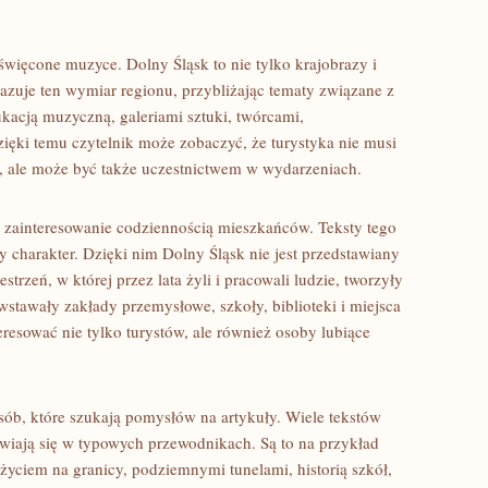
święcone muzyce. Dolny Śląsk to nie tylko krajobrazy i
kazuje ten wymiar regionu, przybliżając tematy związane z
kacją muzyczną, galeriami sztuki, twórcami,
zięki temu czytelnik może zobaczyć, że turystyka nie musi
, ale może być także uczestnictwem w wydarzeniach.
 zainteresowanie codziennością mieszkańców. Teksty tego
y charakter. Dzięki nim Dolny Śląsk nie jest przedstawiany
estrzeń, w której przez lata żyli i pracowali ludzie, tworzyły
owstawały zakłady przemysłowe, szkoły, biblioteki i miejsca
eresować nie tylko turystów, ale również osoby lubiące
sób, które szukają pomysłów na artykuły. Wiele tekstów
awiają się w typowych przewodnikach. Są to na przykład
ciem na granicy, podziemnymi tunelami, historią szkół,