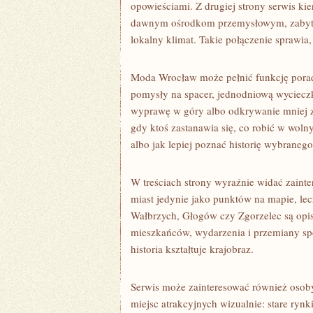
opowieściami. Z drugiej strony serwis k
dawnym ośrodkom przemysłowym, zabytk
lokalny klimat. Takie połączenie sprawia,
Moda Wrocław może pełnić funkcję porad
pomysły na spacer, jednodniową wyciecz
wyprawę w góry albo odkrywanie mniej z
gdy ktoś zastanawia się, co robić w woln
albo jak lepiej poznać historię wybranego
W treściach strony wyraźnie widać zainte
miast jedynie jako punktów na mapie, lec
Wałbrzych, Głogów czy Zgorzelec są opisy
mieszkańców, wydarzenia i przemiany spo
historia kształtuje krajobraz.
Serwis może zainteresować również osoby,
miejsc atrakcyjnych wizualnie: stare ryn