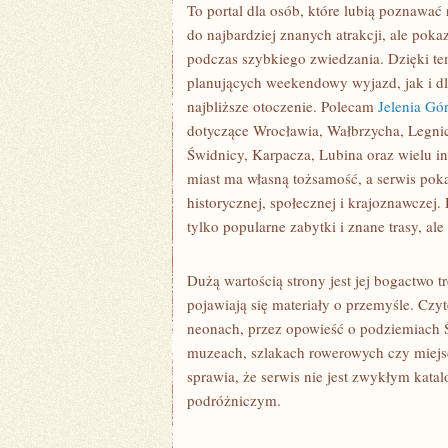
To portal dla osób, które lubią poznawać
do najbardziej znanych atrakcji, ale poka
podczas szybkiego zwiedzania. Dzięki t
planujących weekendowy wyjazd, jak i dl
najbliższe otoczenie. Polecam
Jelenia Gó
dotyczące Wrocławia, Wałbrzycha, Legnic
Świdnicy, Karpacza, Lubina oraz wielu i
miast ma własną tożsamość, a serwis pokaz
historycznej, społecznej i krajoznawczej.
tylko popularne zabytki i znane trasy, ale
Dużą wartością strony jest jej bogactwo t
pojawiają się materiały o przemyśle. Czy
neonach, przez opowieść o podziemiach 
muzeach, szlakach rowerowych czy miejs
sprawia, że serwis nie jest zwykłym kata
podróżniczym.