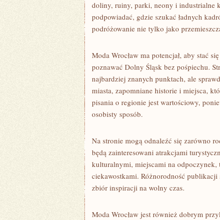
doliny, ruiny, parki, neony i industrialn
podpowiadać, gdzie szukać ładnych kadrów
podróżowanie nie tylko jako przemieszczan
Moda Wrocław ma potencjał, aby stać się
poznawać Dolny Śląsk bez pośpiechu. Str
najbardziej znanych punktach, ale spraw
miasta, zapomniane historie i miejsca, kt
pisania o regionie jest wartościowy, pon
osobisty sposób.
Na stronie mogą odnaleźć się zarówno ro
będą zainteresowani atrakcjami turystycz
kulturalnymi, miejscami na odpoczynek,
ciekawostkami. Różnorodność publikacji 
zbiór inspiracji na wolny czas.
Moda Wrocław jest również dobrym przykł