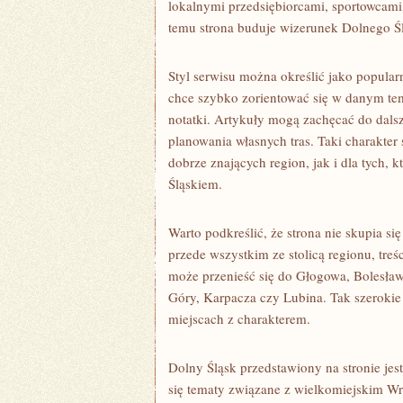
lokalnymi przedsiębiorcami, sportowcami
temu strona buduje wizerunek Dolnego Ś
Styl serwisu można określić jako popular
chce szybko zorientować się w danym tema
notatki. Artykuły mogą zachęcać do dalsz
planowania własnych tras. Taki charakte
dobrze znających region, jak i dla tych,
Śląskiem.
Warto podkreślić, że strona nie skupia s
przede wszystkim ze stolicą regionu, treś
może przenieść się do Głogowa, Bolesławc
Góry, Karpacza czy Lubina. Tak szerokie 
miejscach z charakterem.
Dolny Śląsk przedstawiony na stronie jes
się tematy związane z wielkomiejskim Wro