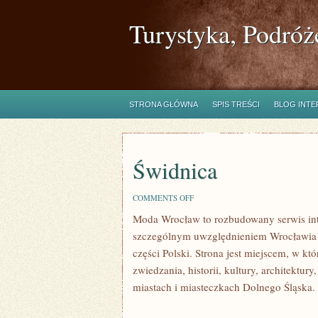
Turystyka, Podróż
STRONA GŁÓWNA
SPIS TREŚCI
BLOG INT
Świdnica
ON
COMMENTS OFF
ŚWIDNICA
Moda Wrocław to rozbudowany serwis in
szczególnym uwzględnieniem Wrocławia or
części Polski. Strona jest miejscem, w k
zwiedzania, historii, kultury, architektu
miastach i miasteczkach Dolnego Śląska.