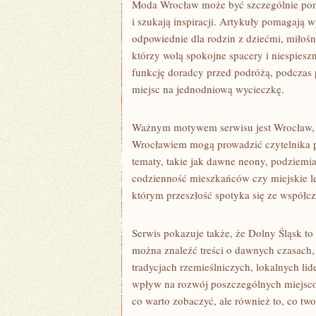
Moda Wrocław może być szczególnie pomo
i szukają inspiracji. Artykuły pomagają 
odpowiednie dla rodzin z dziećmi, miłośni
którzy wolą spokojne spacery i niespiesz
funkcję doradcy przed podróżą, podczas
miejsc na jednodniową wycieczkę.
Ważnym motywem serwisu jest Wrocław, pr
Wrocławiem mogą prowadzić czytelnika pr
tematy, takie jak dawne neony, podziemia
codzienność mieszkańców czy miejskie le
którym przeszłość spotyka się ze współcz
Serwis pokazuje także, że Dolny Śląsk to
można znaleźć treści o dawnych czasach, 
tradycjach rzemieślniczych, lokalnych lid
wpływ na rozwój poszczególnych miejscow
co warto zobaczyć, ale również to, co tw