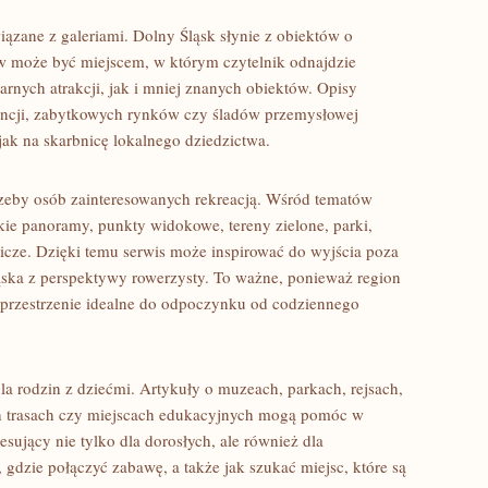
ązane z galeriami. Dolny Śląsk słynie z obiektów o
 może być miejscem, w którym czytelnik odnajdzie
rnych atrakcji, jak i mniej znanych obiektów. Opisy
ncji, zabytkowych rynków czy śladów przemysłowej
jak na skarbnicę lokalnego dziedzictwa.
rzeby osób zainteresowanych rekreacją. Wśród tematów
skie panoramy, punkty widokowe, tereny zielone, parki,
nicze. Dzięki temu serwis może inspirować do wyjścia poza
ska z perspektywy rowerzysty. To ważne, ponieważ region
i przestrzenie idealne do odpoczynku od codziennego
 rodzin z dziećmi. Artykuły o muzeach, parkach, rejsach,
h trasach czy miejscach edukacyjnych mogą pomóc w
sujący nie tylko dla dorosłych, ale również dla
gdzie połączyć zabawę, a także jak szukać miejsc, które są