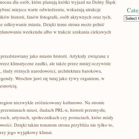
cna dla osób, które planują krótki wyjazd na Dolny Śląsk
Cate
wybrać miejsca warte odwiedzenia, wskazują atrakcje
ków historii, fanów fotografii, osób aktywnych oraz tych,
Categories
ne odkrywanie miasta. Dzięki temu strona może pełnić
 planowania weekendu albo w trakcie szukania ciekawych
zedstawiany jako miasto historii. Artykuły związane z
zez klimatyczne zaułki, ale także przez mniej oczywiste
, ślady różnych narodowości, architektura barokowa,
gendy. Wrocław jawi się tutaj jako żywy organizm, w
esnością.
 region niezwykle zróżnicowany kulturowo. Na stronie
przemianach miast, śladach PRL-u, historii przemysłu,
erach, artystach, społecznikach czy postaciach, które miały
ości. Dzięki takim tematom strona przybliża nie tylko to,
orzy jego wyjątkowy klimat.