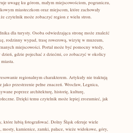
ieruje uwagę ku górom, małym miejscowościom, pograniczu,
owym miasteczkom oraz miejscom, które zachowały
 że czytelnik może zobaczyć region z wielu stron.
nika dla turysty. Osoba odwiedzająca stronę może znaleźć
kę, rodzinny wypad, trasę rowerową, wizytę w muzeum,
nanych miejscowości. Portal może być pomocny wtedy,
y dzień, gdzie pojechać z dziećmi, co zobaczyć w okolicy
 miasta.
resowanie regionalnym charakterem. Artykuły nie traktują
z jako przestrzenie pełne znaczeń. Wrocław, Legnica,
wane poprzez architekturę, historię, kulturę,
łeczne. Dzięki temu czytelnik może lepiej zrozumieć, jak
 które lubią fotografować. Dolny Śląsk oferuje wiele
ki, mosty, kamienice, zamki, pałace, wieże widokowe, góry,