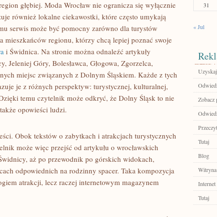
 region głębiej. Moda Wrocław nie ogranicza się wyłącznie
31
zuje również lokalne ciekawostki, które często umykają
« Jul
emu serwis może być pomocny zarówno dla turystów
a mieszkańców regionu, którzy chcą lepiej poznać swoje
ra
i Świdnica. Na stronie można odnaleźć artykuły
Rekl
y, Jeleniej Góry, Bolesławca, Głogowa, Zgorzelca,
Uzyskaj
nnych miejsc związanych z Dolnym Śląskiem. Każde z tych
uje je z różnych perspektyw: turystycznej, kulturalnej,
Odwiedź
 Dzięki temu czytelnik może odkryć, że Dolny Śląsk to nie
Zobacz 
 także opowieści ludzi.
Odwiedź
Przeczyt
reści. Obok tekstów o zabytkach i atrakcjach turystycznych
Tutaj
telnik może więc przejść od artykułu o wrocławskich
Blog
Świdnicy, aż po przewodnik po górskich widokach,
cach odpowiednich na rodzinny spacer. Taka kompozycja
Witryna
logiem atrakcji, lecz raczej internetowym magazynem
Internet
Tutaj