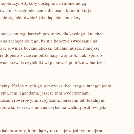
e krajobrazy. Artykuły dostępne na stronie mogą
. To szczególnie cenne dla osób, które traktują
ie się, ale również jako łapanie atmosfery.
 miejscem regularnych powrotów dla każdego, kto chce
ona zachęca do tego, by nie kończyć zwiedzania na
dzać również boczne uliczki, lokalne muzea, mniejsze
óre dopiero z czasem odsłaniają swój urok. Taki sposób
ieważ pozwala czytelnikowi planować podróże w bardziej
dziny. Każda z tych grup może szukać czegoś innego: jedni
nymi, inni legendami, jeszcze inni wydarzeniami
 trasami rowerowymi, zabytkami, muzeami lub lokalnymi
sprawia, że serwis można czytać na wiele sposobów: jako
adem strony, która łączy rekreację w jednym miejscu.