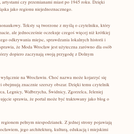
, artystami czy przemianami miast po 1945 roku. Dzięki
ląska jako regionu niejednoznacznego.
nonaukowy. Teksty są tworzone z myślą o czytelniku, który
cie, ale jednocześnie oczekuje czegoś więcej niż krótkiej
ego odkrywania miejsc, sprawdzania lokalnych historii i
r sprawia, że Moda Wrocław jest użyteczna zarówno dla osób
 którzy dopiero zaczynają swoją przygodę z Dolnym
ię wyłącznie na Wrocławiu. Choć nazwa może kojarzyć się
ci obejmują znacznie szerszy obszar. Dzięki temu czytelnik
a, Legnicy, Wałbrzycha, Świdnicy, Zgorzelca, Jeleniej
ujęcie sprawia, że portal może być traktowany jako blog o
t regionem pełnym niespodzianek. Z jednej strony pojawiają
cławiem, jego architekturą, kulturą, edukacją i miejskimi