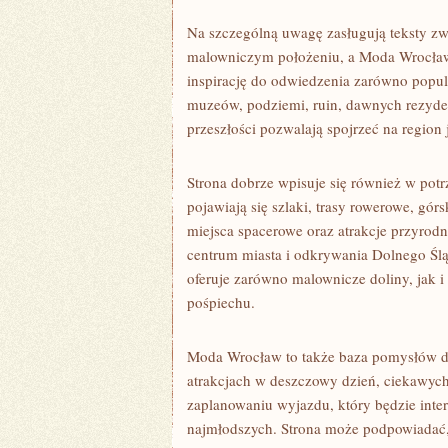
Na szczególną uwagę zasługują teksty zwi
malowniczym położeniu, a Moda Wrocław
inspirację do odwiedzenia zarówno popula
muzeów, podziemi, ruin, dawnych rezyde
przeszłości pozwalają spojrzeć na region 
Strona dobrze wpisuje się również w pot
pojawiają się szlaki, trasy rowerowe, gór
miejsca spacerowe oraz atrakcje przyrod
centrum miasta i odkrywania Dolnego Ślą
oferuje zarówno malownicze doliny, jak 
pośpiechu.
Moda Wrocław to także baza pomysłów dla
atrakcjach w deszczowy dzień, ciekawyc
zaplanowaniu wyjazdu, który będzie intere
najmłodszych. Strona może podpowiadać, 