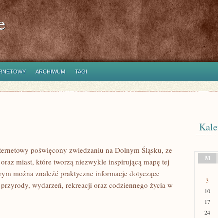
e
ERNETOWY
ARCHIWUM
TAGI
Kale
ternetowy poświęcony zwiedzaniu na Dolnym Śląsku, ze
M
az miast, które tworzą niezwykle inspirującą mapę tej
tórym można znaleźć praktyczne informacje dotyczące
3
ry, przyrody, wydarzeń, rekreacji oraz codziennego życia w
10
17
24