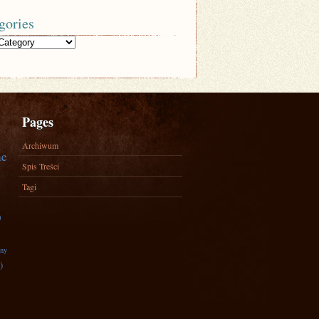
gories
Pages
Archiwum
ne
Spis Treści
Tagi
)
zny
)