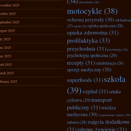
(34)
mieszkanie
(26)
ovember 2025
motocykle
(38)
tober 2025
ochrona przyrody
(30)
odchudzan
ptember 2025
opieka społeczna
(28)
(27)
ogród
(26)
ugust 2025
opieka zdrowotna
(31)
profilaktyka
(33)
ly 2025
przychodnia
(31)
ne 2025
psychologia
(26)
psychologia społeczna
(29)
ay 2025
recepty
(31)
rehabilitacja
(28)
ril 2025
sprzęt medyczny
(30)
arch 2025
szkoła
superfoods
(31)
bruary 2025
(39)
szpital
(31)
sztuka
transport
cyfrowa
(29)
publiczny
(31)
wiedza
medyczna
(30)
wyposażenie wnętrz
(26)
zajęcia dodatkowe
zabawa
(28)
(31)
zdrowe żywienie
(31)