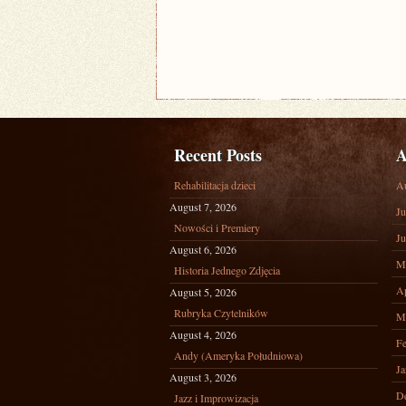
Recent Posts
A
Rehabilitacja dzieci
A
August 7, 2026
Ju
Nowości i Premiery
Ju
August 6, 2026
M
Historia Jednego Zdjęcia
Ap
August 5, 2026
Rubryka Czytelników
M
August 4, 2026
Fe
Andy (Ameryka Południowa)
Ja
August 3, 2026
D
Jazz i Improwizacja