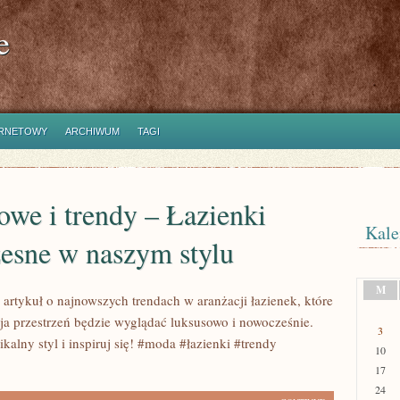
e
ERNETOWY
ARCHIWUM
TAGI
we i trendy – Łazienki
Kale
esne w naszym stylu
M
 artykuł o najnowszych trendach w aranżacji łazienek, które
oja przestrzeń będzie wyglądać luksusowo i nowocześnie.
3
kalny styl i inspiruj się! #moda #łazienki #trendy
10
17
24