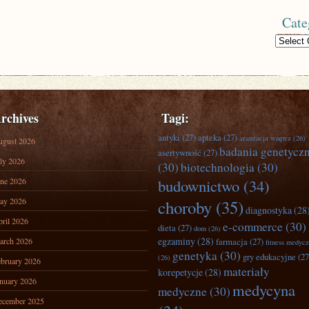
Cate
Categories
rchives
Tagi:
antyki
(27)
apteka
(27)
aranżacja wnętrz
(26)
ugust 2026
badania genetycz
asertywność
(27)
ly 2026
(30)
biotechnologia
(30)
ne 2026
budownictwo
(34)
ay 2026
choroby
(35)
diagnostyka
(28
ril 2026
e-commerce
(30)
dieta
(27)
dom
(26)
egzaminy
(28)
arch 2026
farmacja
(27)
fitness medyc
genetyka
(30)
gry edukacyjne
(27
(26)
bruary 2026
materiały
korepetycje
(28)
nuary 2026
medycyna
medyczne
(30)
ecember 2025