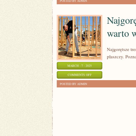
POSTED BY ADMIN
I
TRENDY
Najgorę
–
warto 
ŁAZIENKI
NOWOCZESNE
W
Najgorętsze tr
NASZYM
płaszczy. Pozn
STYLU
MARCH - 7 - 2025
ON
COMMENTS OFF
NAJGORĘTSZE
POSTED BY ADMIN
TRENDY
TEJ
JESIENI:
CO
WARTO
WIEDZIEĆ