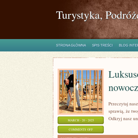
Turystyka, Podróż
STRONA GŁÓWNA
SPIS TREŚCI
BLOG INT
Luksuso
nowocz
Przeczytaj nasz
sprawią, że tw
Odkryj nasz uni
MARCH - 20 - 2025
ON
COMMENTS OFF
LUKSUSOWE