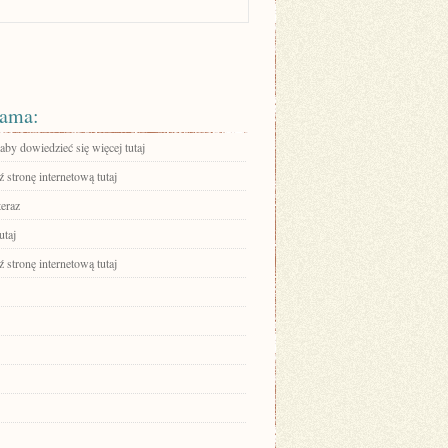
ama:
 aby dowiedzieć się więcej tutaj
stronę internetową tutaj
teraz
utaj
stronę internetową tutaj