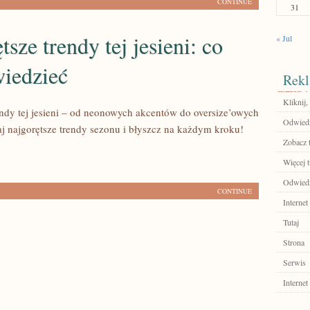
CONTINUE
31
tsze trendy tej jesieni: co
« Jul
wiedzieć
Rekl
Kliknij,
endy tej jesieni – od neonowych akcentów do oversize’owych
Odwiedź 
aj najgorętsze trendy sezonu i błyszcz na każdym kroku!
Zobacz 
Więcej t
Odwiedź 
CONTINUE
Internet
Tutaj
Strona
Serwis
Internet