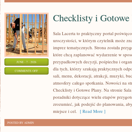
Checklisty i Gotowe
Sala Lacerta to praktyczny portal poświę
uroczystości, w którym czytelnik może zn
imprez tematycznych. Strona została przy
które chcą zaplanować wydarzenie w spos
przypadkowych decyzji, pośpiechu i organ
JUNE - 7 - 2026
dla tych, którzy szukają praktycznych od
ON
COMMENTS OFF
sali, menu, dekoracji, atrakcji, muzyki, b
CHECKLISTY
atmosfery całego spotkania. Nowości na str
I
Checklisty i Gotowe Plany. Na stronie Sal
GOTOWE
poradniki dotyczące wielu etapów przygot
PLANY
zrozumieć, jak podejść do planowania, ab
miejsce i cel.
[ Read More ]
POSTED BY ADMIN