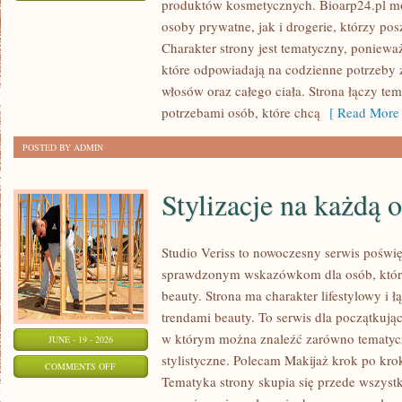
produktów kosmetycznych. Bioarp24.pl m
EKO-
osoby prywatne, jak i drogerie, którzy po
MAKIJAŻ
Charakter strony jest tematyczny, poniewa
które odpowiadają na codzienne potrzeby 
włosów oraz całego ciała. Strona łączy te
potrzebami osób, które chcą
[ Read More 
POSTED BY ADMIN
Stylizacje na każdą 
Studio Veriss to nowoczesny serwis poświ
sprawdzonym wskazówkom dla osób, które 
beauty. Strona ma charakter lifestylowy i 
trendami beauty. To serwis dla początkują
w którym można znaleźć zarówno tematyczne
JUNE - 19 - 2026
stylistyczne. Polecam Makijaż krok po krok
ON
COMMENTS OFF
Tematyka strony skupia się przede wszystk
STYLIZACJE