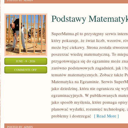
POSTED BY ADMIN
Podstawy Matematy
SuperMatma.pl to przystępny serwis inte
który pokazuje, że świat liczb, wzorów, r
może być ciekawy. Strona została stworzon
poszerzać wiedzę matematyczną. To miejs
przygotowująca się do egzaminu może zna
JUNE - 9 - 2026
zarówno podstawowych zagadnień, jak i b
ON
COMMENTS OFF
tematów matematycznych. Zobacz także P
PODSTAWY
Matematyka na Egzaminie. Serwis SuperM
MATEMATYKI
jako dziedzinę, która nie ogranicza się wy
egzaminacyjnych. W publikowanych materi
jako sposób myślenia, które pomaga opisy
planować wydatki, rozumieć technologię,
problemy i dostrzegać
[ Read More ]
POSTED BY ADMIN