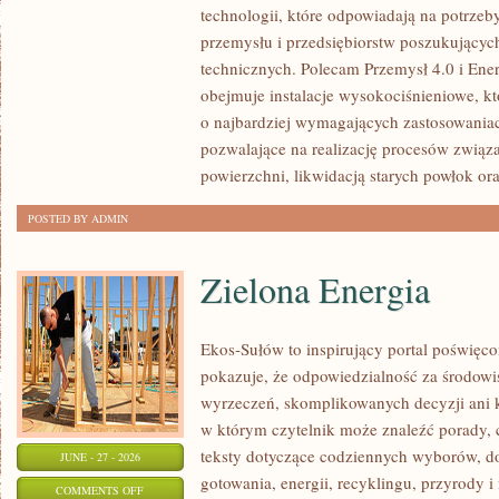
technologii, które odpowiadają na potrzeb
WAS
przemysłu i przedsiębiorstw poszukujący
technicznych. Polecam Przemysł 4.0 i Ener
obejmuje instalacje wysokociśnieniowe, k
o najbardziej wymagających zastosowania
pozwalające na realizację procesów związ
powierzchni, likwidacją starych powłok or
POSTED BY ADMIN
Zielona Energia
Ekos-Sułów to inspirujący portal poświęcon
pokazuje, że odpowiedzialność za środowi
wyrzeczeń, skomplikowanych decyzji ani 
w którym czytelnik może znaleźć porady, 
teksty dotyczące codziennych wyborów, d
JUNE - 27 - 2026
gotowania, energii, recyklingu, przyrody
ON
COMMENTS OFF