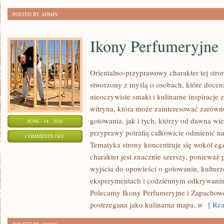
POSTED BY ADMIN
Ikony Perfumeryjne
Orientalno-przyprawowy charakter tej stron
stworzony z myślą o osobach, które docen
nieoczywiste smaki i kulinarne inspiracje 
witryna, która może zainteresować zarów
gotowania, jak i tych, którzy od dawna w
JUNE - 14 - 2026
przyprawy potrafią całkowicie odmienić na
ON
COMMENTS OFF
Tematyka strony koncentruje się wokół egz
IKONY
charakter jest znacznie szerszy, ponieważ
PERFUMERYJNE
wyjścia do opowieści o gotowaniu, kulturz
eksperymentach i codziennym odkrywani
Polecamy Ikony Perfumeryjne i Zapachowe
postrzegana jako kulinarna mapa, w
[ Rea