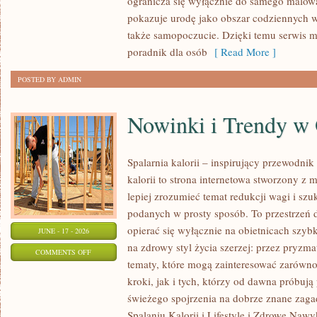
ogranicza się wyłącznie do samego malowa
NA
pokazuje urodę jako obszar codziennych
KAŻDĄ
także samopoczucie. Dzięki temu serwis m
OKAZJĘ
poradnik dla osób
[ Read More ]
POSTED BY ADMIN
Nowinki i Trendy w
Spalarnia kalorii – inspirujący przewodnik 
kalorii to strona internetowa stworzony z 
lepiej zrozumieć temat redukcji wagi i szu
podanych w prosty sposób. To przestrzeń d
opierać się wyłącznie na obietnicach szybk
JUNE - 17 - 2026
na zdrowy styl życia szerzej: przez pryzma
ON
COMMENTS OFF
tematy, które mogą zainteresować zarówno
NOWINKI
kroki, jak i tych, którzy od dawna próbują
I
świeżego spojrzenia na dobrze znane zag
TRENDY
Spalaniu Kalorii i Lifestyle i Zdrowe Nawy