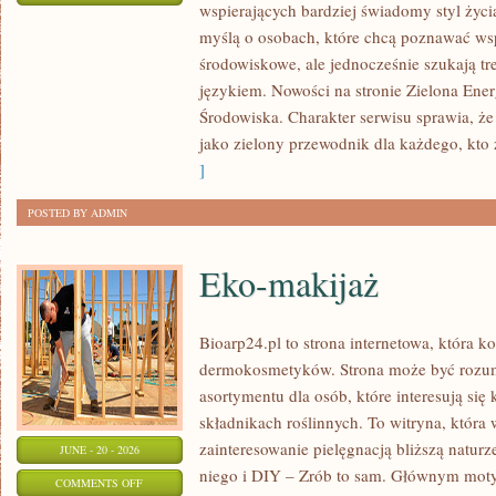
wspierających bardziej świadomy styl życi
ZIELONA
myślą o osobach, które chcą poznawać w
ENERGIA
środowiskowe, ale jednocześnie szukają tr
językiem. Nowości na stronie Zielona Ener
Środowiska. Charakter serwisu sprawia, ż
jako zielony przewodnik dla każdego, kto z
]
POSTED BY ADMIN
Eko-makijaż
Bioarp24.pl to strona internetowa, która k
dermokosmetyków. Strona może być rozumi
asortymentu dla osób, które interesują si
składnikach roślinnych. To witryna, która 
zainteresowanie pielęgnacją bliższą natur
JUNE - 20 - 2026
niego i DIY – Zrób to sam. Głównym motyw
ON
COMMENTS OFF