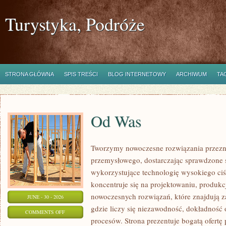
Turystyka, Podróże
STRONA GŁÓWNA
SPIS TREŚCI
BLOG INTERNETOWY
ARCHIWUM
TA
Od Was
Tworzymy nowoczesne rozwiązania przezn
przemysłowego, dostarczając sprawdzone 
wykorzystujące technologię wysokiego ciś
koncentruje się na projektowaniu, produkc
nowoczesnych rozwiązań, które znajdują z
JUNE - 30 - 2026
gdzie liczy się niezawodność, dokładnoś
ON
COMMENTS OFF
procesów. Strona prezentuje bogatą ofertę
OD