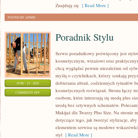
Znajdują się
[ Read More ]
POSTED BY ADMIN
Poradnik Stylu
Serwis poradnikowy poświęcony jest stylo
kosmetycznym, wizażowi oraz praktyczny
chcą wyglądać pewnie niezależnie od sylwe
myślą o czytelnikach, którzy szukają prz
dobierania ubrań, codziennych rytuałów 
JUNE - 15 - 2026
kosmetycznych rozwiązań. Strona łączy ins
ON
COMMENTS OFF
osobom, które interesują się modą plus si
PORADNIK
urodą bez sztywnych schematów. Polecamy 
STYLU
Makijaż dla Twarzy Plus Size. Na stronie 
dotyczące tego, jak tworzyć stylizacje, 
elementem serwisu są modowe wskazówki, 
styl
[ Read More ]