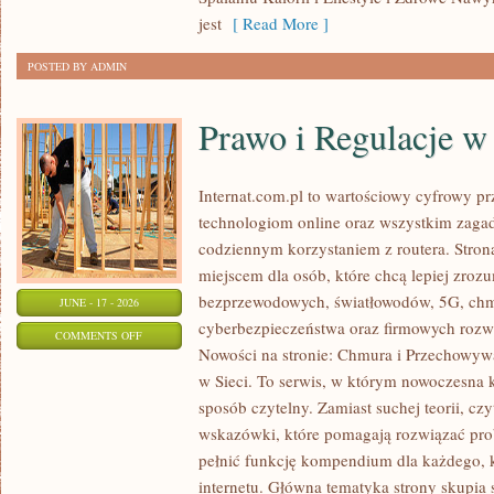
W
jest
[ Read More ]
ODCHUDZANIU
POSTED BY ADMIN
Prawo i Regulacje w 
Internat.com.pl to wartościowy cyfrowy 
technologiom online oraz wszystkim zagad
codziennym korzystaniem z routera. Str
miejscem dla osób, które chcą lepiej zrozum
bezprzewodowych, światłowodów, 5G, chm
JUNE - 17 - 2026
cyberbezpieczeństwa oraz firmowych rozw
ON
COMMENTS OFF
Nowości na stronie: Chmura i Przechowyw
PRAWO
w Sieci. To serwis, w którym nowoczesna
I
sposób czytelny. Zamiast suchej teorii, cz
REGULACJE
wskazówki, które pomagają rozwiązać pro
W
pełnić funkcję kompendium dla każdego, k
INTERNECIE
internetu. Główna tematyka strony skupia 