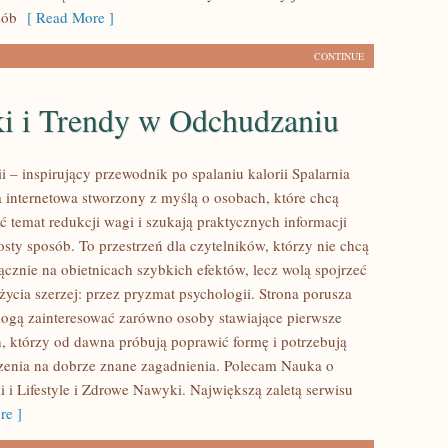
sób
[ Read More ]
CONTINUE
i i Trendy w Odchudzaniu
ii – inspirujący przewodnik po spalaniu kalorii Spalarnia
na internetowa stworzony z myślą o osobach, które chcą
ć temat redukcji wagi i szukają praktycznych informacji
sty sposób. To przestrzeń dla czytelników, którzy nie chcą
ącznie na obietnicach szybkich efektów, lecz wolą spojrzeć
życia szerzej: przez pryzmat psychologii. Strona porusza
mogą zainteresować zarówno osoby stawiające pierwsze
ch, którzy od dawna próbują poprawić formę i potrzebują
zenia na dobrze znane zagadnienia. Polecam Nauka o
i i Lifestyle i Zdrowe Nawyki. Największą zaletą serwisu
e ]