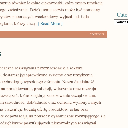
okazuje również lokalne ciekawostki, które często umykają
iego zwiedzania. Dzięki temu serwis może być pomocny
Cate
rystów planujących weekendowy wyjazd, jak i dla
Categories
gionu, którzy chcą
[ Read More ]
CONTINUE
s
czesne rozwiązania przeznaczone dla sektora
 dostarczając sprawdzone systemy oraz urządzenia
 technologię wysokiego ciśnienia. Nasza działalność
ę na projektowaniu, produkcji, wdrażaniu oraz rozwoju
ozwiązań, które znajdują zastosowanie wszędzie tam,
ę niezawodność, dokładność oraz ochrona wykonywanych
na prezentuje bogatą ofertę produktów, usług oraz
tóre odpowiadają na potrzeby dynamicznie rozwijającego się
zedsiębiorstw poszukujących niezawodnych rozwiązań