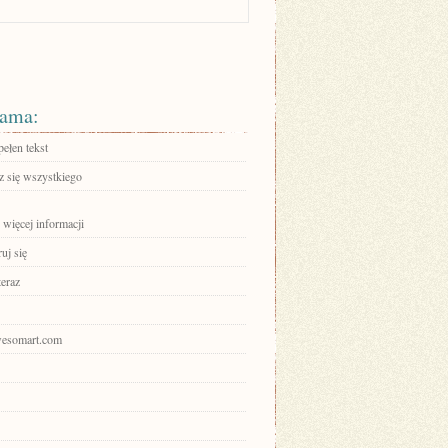
ama:
ełen tekst
 się wszystkiego
 więcej informacji
ruj się
teraz
awesomart.com