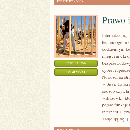
POSTED BY ADMIN
Prawo i
Internat.com.p
technologiom o
codziennym ko
miejscem dla os
bezprzewodowy
JUNE - 17 - 2026
cyberbezpiecze
ON
COMMENTS OFF
Nowości na str
PRAWO
w Sieci. To se
I
sposób czytelny
REGULACJE
wskazówki, któ
W
pełnić funkcję
INTERNECIE
internetu. Głó
Znajdują się
[ 