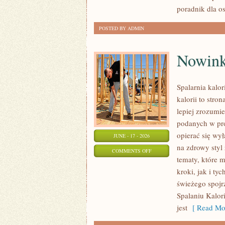
OKAZJĘ
poradnik dla o
POSTED BY ADMIN
Nowink
Spalarnia kalor
kalorii to stro
lepiej zrozumie
podanych w pro
opierać się wył
JUNE - 17 - 2026
na zdrowy styl 
ON
COMMENTS OFF
tematy, które 
NOWINKI
kroki, jak i ty
I
świeżego spojr
TRENDY
Spalaniu Kalori
W
jest
[ Read Mor
ODCHUDZANIU