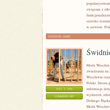
popularyzowani
SIŁOWY
związane z siło
funkcjonalnym,
szeroko rozumi
w serwisie. Pol
POSTED BY ADMIN
Świdni
Moda Wrocław 
zwiedzaniu na
Wrocławia oraz 
Polski. Strona
informacje doty
JULY - 2 - 2026
wydarzeń, rekr
ON
COMMENTS OFF
Dolnego Śląska.
ŚWIDNICA
Moda Wrocław n