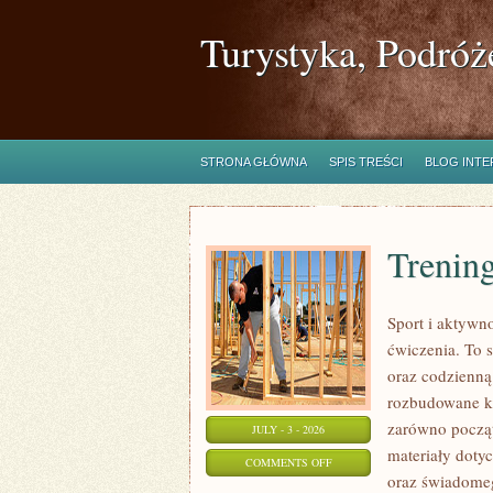
Turystyka, Podróż
STRONA GŁÓWNA
SPIS TREŚCI
BLOG INT
Trening
Sport i aktywno
ćwiczenia. To 
oraz codzienną
rozbudowane k
zarówno począt
JULY - 3 - 2026
materiały doty
ON
COMMENTS OFF
oraz świadomeg
TRENING