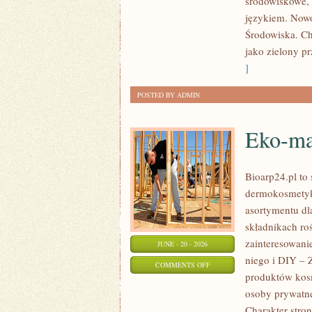
środowiskowe, 
językiem. Nowo
Środowiska. Ch
jako zielony pr
]
POSTED BY ADMIN
Eko-ma
Bioarp24.pl to 
dermokosmetykó
asortymentu dl
składnikach roś
zainteresowani
JUNE - 20 - 2026
niego i DIY – 
ON
COMMENTS OFF
produktów kos
EKO-
osoby prywatne
MAKIJAŻ
Charakter stron