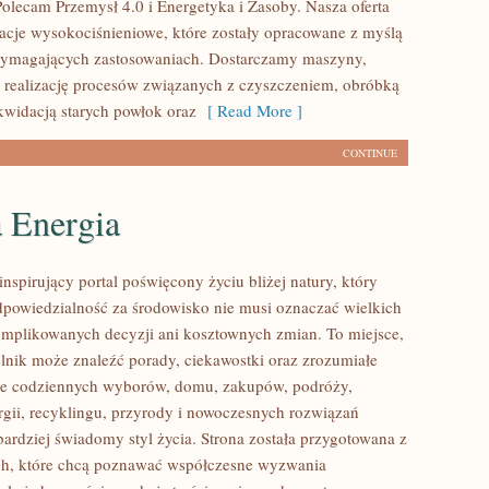
Polecam Przemysł 4.0 i Energetyka i Zasoby. Nasza oferta
lacje wysokociśnieniowe, które zostały opracowane z myślą
wymagających zastosowaniach. Dostarczamy maszyny,
 realizację procesów związanych z czyszczeniem, obróbką
ikwidacją starych powłok oraz
[ Read More ]
CONTINUE
a Energia
nspirujący portal poświęcony życiu bliżej natury, który
dpowiedzialność za środowisko nie musi oznaczać wielkich
mplikowanych decyzji ani kosztownych zmian. To miejsce,
lnik może znaleźć porady, ciekawostki oraz zrozumiałe
ące codziennych wyborów, domu, zakupów, podróży,
rgii, recyklingu, przyrody i nowoczesnych rozwiązań
bardziej świadomy styl życia. Strona została przygotowana z
ch, które chcą poznawać współczesne wyzwania