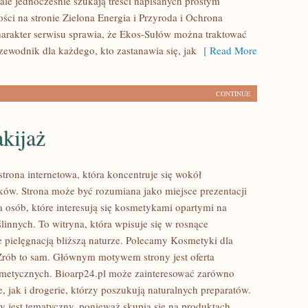
ale jednocześnie szukają treści napisanych prostym
ści na stronie Zielona Energia i Przyroda i Ochrona
arakter serwisu sprawia, że Ekos-Sułów można traktować
zewodnik dla każdego, kto zastanawia się, jak
[ Read More
CONTINUE
kijaż
strona internetowa, która koncentruje się wokół
w. Strona może być rozumiana jako miejsce prezentacji
a osób, które interesują się kosmetykami opartymi na
linnych. To witryna, która wpisuje się w rosnące
e pielęgnacją bliższą naturze. Polecamy Kosmetyki dla
Zrób to sam. Głównym motywem strony jest oferta
metycznych. Bioarp24.pl może zainteresować zarówno
, jak i drogerie, którzy poszukują naturalnych preparatów.
y jest tematyczny, ponieważ skupia się na produktach,