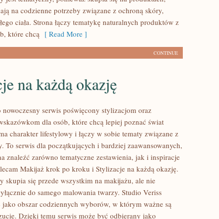
ają na codzienne potrzeby związane z ochroną skóry,
łego ciała. Strona łączy tematykę naturalnych produktów z
b, które chcą
[ Read More ]
CONTINUE
cje na każdą okazję
to nowoczesny serwis poświęcony stylizacjom oraz
kazówkom dla osób, które chcą lepiej poznać świat
ma charakter lifestylowy i łączy w sobie tematy związane z
y. To serwis dla początkujących i bardziej zaawansowanych,
 znaleźć zarówno tematyczne zestawienia, jak i inspiracje
olecam Makijaż krok po kroku i Stylizacje na każdą okazję.
y skupia się przede wszystkim na makijażu, ale nie
wyłącznie do samego malowania twarzy. Studio Veriss
ę jako obszar codziennych wyborów, w którym ważne są
ucie. Dzięki temu serwis może być odbierany jako