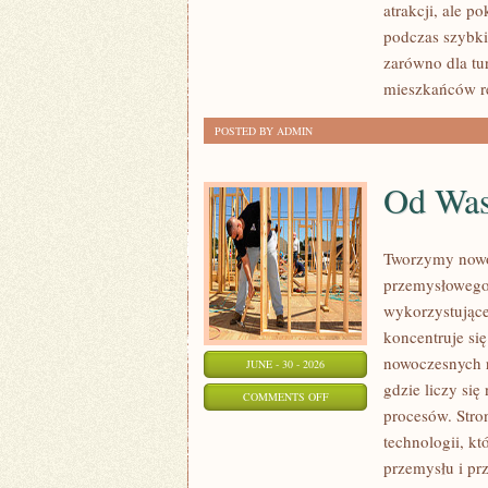
atrakcji, ale p
podczas szybk
zarówno dla tu
mieszkańców re
POSTED BY ADMIN
Od Wa
Tworzymy nowo
przemysłowego,
wykorzystujące
koncentruje si
nowoczesnych r
JUNE - 30 - 2026
gdzie liczy si
ON
COMMENTS OFF
procesów. Stro
OD
technologii, k
WAS
przemysłu i pr