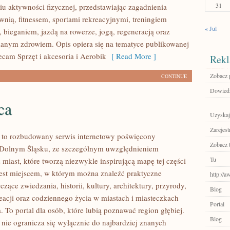
31
u aktywności fizycznej, przedstawiając zagadnienia
wnią, fitnessem, sportami rekreacyjnymi, treningiem
« Jul
 bieganiem, jazdą na rowerze, jogą, regeneracją oraz
anym zdrowiem. Opis opiera się na tematyce publikowanej
ecam Sprzęt i akcesoria i Aerobik
[ Read More ]
Rekl
Zobacz p
CONTINUE
Dowiedz
ca
Uzyskaj
Zarejest
to rozbudowany serwis internetowy poświęcony
Zobacz 
 Dolnym Śląsku, ze szczególnym uwzględnieniem
Tu
miast, które tworzą niezwykle inspirującą mapę tej części
 jest miejscem, w którym można znaleźć praktyczne
http://
czące zwiedzania, historii, kultury, architektury, przyrody,
Blog
eacji oraz codziennego życia w miastach i miasteczkach
Portal
 To portal dla osób, które lubią poznawać region głębiej.
Blog
ie ogranicza się wyłącznie do najbardziej znanych