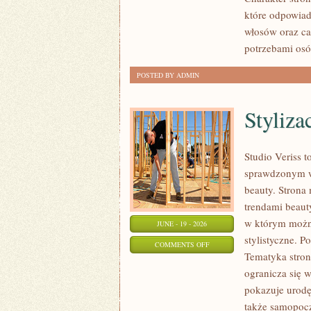
które odpowiad
włosów oraz ca
potrzebami osó
POSTED BY ADMIN
Styliza
Studio Veriss 
sprawdzonym ws
beauty. Strona 
trendami beaut
w którym można
JUNE - 19 - 2026
stylistyczne. P
ON
COMMENTS OFF
Tematyka stron
STYLIZACJE
ogranicza się 
NA
pokazuje urod
KAŻDĄ
także samopocz