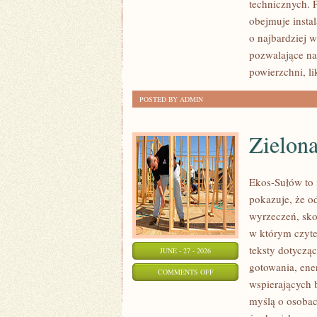
technicznych. 
obejmuje insta
o najbardziej 
pozwalające na
powierzchni, l
POSTED BY ADMIN
Zielon
Ekos-Sułów to i
pokazuje, że o
wyrzeczeń, sko
w którym czyte
teksty dotycz
JUNE - 27 - 2026
gotowania, ene
ON
COMMENTS OFF
wspierających 
ZIELONA
myślą o osoba
ENERGIA