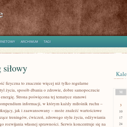
e
ERNETOWY
ARCHIWUM
TAGI
 siłowy
Kale
ść fizyczna to znacznie więcej niż tylko regularne
styl życia, sposób dbania o zdrowie, dobre samopoczucie
M
 energię. Strona poświęcona tej tematyce stanowi
ompendium informacji, w którym każdy miłośnik ruchu –
3
kujący, jak i zaawansowany – może znaleźć wartościowe
10
czące treningów, ćwiczeń, zdrowego stylu życia, odżywiania
17
o rozwijania własnej sprawności. Serwis koncentruje się na
24