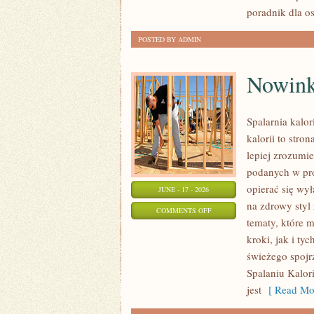
OKAZJĘ
poradnik dla o
POSTED BY ADMIN
Nowink
Spalarnia kalor
kalorii to stro
lepiej zrozumie
podanych w pro
opierać się wył
JUNE - 17 - 2026
na zdrowy styl 
ON
COMMENTS OFF
tematy, które 
NOWINKI
kroki, jak i ty
I
świeżego spojr
TRENDY
Spalaniu Kalori
W
jest
[ Read Mor
ODCHUDZANIU