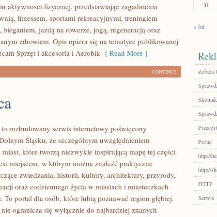
31
u aktywności fizycznej, przedstawiając zagadnienia
wnią, fitnessem, sportami rekreacyjnymi, treningiem
« Jul
 bieganiem, jazdą na rowerze, jogą, regeneracją oraz
anym zdrowiem. Opis opiera się na tematyce publikowanej
ecam Sprzęt i akcesoria i Aerobik
[ Read More ]
Rekl
Zobacz 
CONTINUE
Sprawdź
ca
Skontakt
Sprawdź
to rozbudowany serwis internetowy poświęcony
Przeczyt
 Dolnym Śląsku, ze szczególnym uwzględnieniem
Portal
miast, które tworzą niezwykle inspirującą mapę tej części
http://h
 jest miejscem, w którym można znaleźć praktyczne
http://
czące zwiedzania, historii, kultury, architektury, przyrody,
HTTP
eacji oraz codziennego życia w miastach i miasteczkach
 To portal dla osób, które lubią poznawać region głębiej.
Serwis
ie ogranicza się wyłącznie do najbardziej znanych