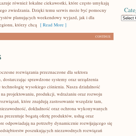
okazuje również lokalne ciekawostki, które często umykają
Cate
iego zwiedzania. Dzięki temu serwis może być pomocny
rystów planujących weekendowy wyjazd, jak i dla
Categories
gionu, którzy chcą
[ Read More ]
CONTINUE
s
czesne rozwiązania przeznaczone dla sektora
 dostarczając sprawdzone systemy oraz urządzenia
 technologię wysokiego ciśnienia. Nasza działalność
ę na projektowaniu, produkcji, wdrażaniu oraz rozwoju
ozwiązań, które znajdują zastosowanie wszędzie tam,
ę niezawodność, dokładność oraz ochrona wykonywanych
na prezentuje bogatą ofertę produktów, usług oraz
tóre odpowiadają na potrzeby dynamicznie rozwijającego się
zedsiębiorstw poszukujących niezawodnych rozwiązań