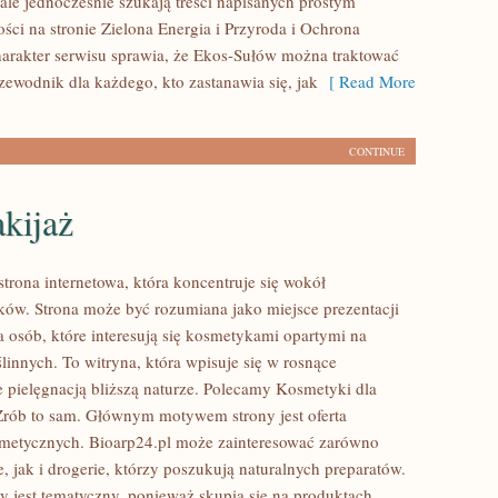
ale jednocześnie szukają treści napisanych prostym
ści na stronie Zielona Energia i Przyroda i Ochrona
arakter serwisu sprawia, że Ekos-Sułów można traktować
zewodnik dla każdego, kto zastanawia się, jak
[ Read More
CONTINUE
kijaż
strona internetowa, która koncentruje się wokół
w. Strona może być rozumiana jako miejsce prezentacji
a osób, które interesują się kosmetykami opartymi na
linnych. To witryna, która wpisuje się w rosnące
e pielęgnacją bliższą naturze. Polecamy Kosmetyki dla
Zrób to sam. Głównym motywem strony jest oferta
metycznych. Bioarp24.pl może zainteresować zarówno
, jak i drogerie, którzy poszukują naturalnych preparatów.
y jest tematyczny, ponieważ skupia się na produktach,