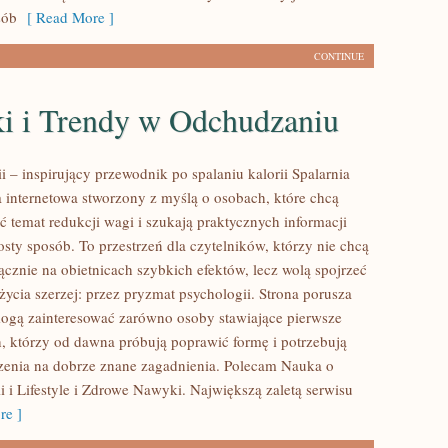
sób
[ Read More ]
CONTINUE
i i Trendy w Odchudzaniu
ii – inspirujący przewodnik po spalaniu kalorii Spalarnia
na internetowa stworzony z myślą o osobach, które chcą
ć temat redukcji wagi i szukają praktycznych informacji
sty sposób. To przestrzeń dla czytelników, którzy nie chcą
ącznie na obietnicach szybkich efektów, lecz wolą spojrzeć
życia szerzej: przez pryzmat psychologii. Strona porusza
mogą zainteresować zarówno osoby stawiające pierwsze
ch, którzy od dawna próbują poprawić formę i potrzebują
zenia na dobrze znane zagadnienia. Polecam Nauka o
i i Lifestyle i Zdrowe Nawyki. Największą zaletą serwisu
e ]