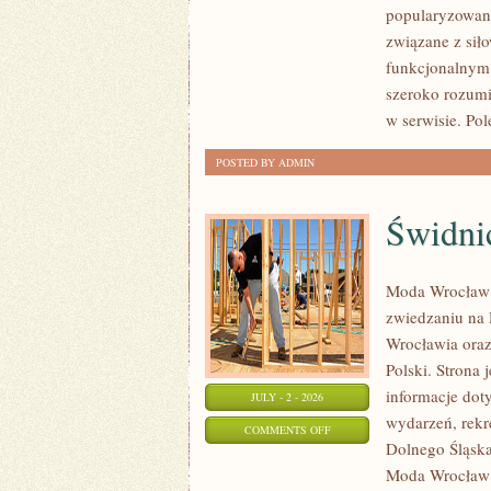
popularyzowani
SIŁOWY
związane z siło
funkcjonalnym,
szeroko rozumi
w serwisie. Pol
POSTED BY ADMIN
Świdni
Moda Wrocław 
zwiedzaniu na
Wrocławia oraz 
Polski. Strona
informacje doty
JULY - 2 - 2026
wydarzeń, rekr
ON
COMMENTS OFF
Dolnego Śląska.
ŚWIDNICA
Moda Wrocław n