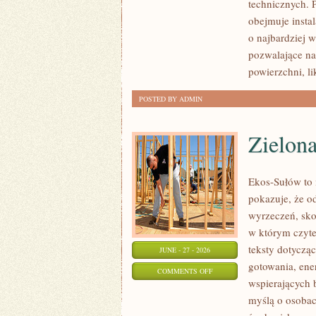
technicznych. 
obejmuje insta
o najbardziej 
pozwalające na
powierzchni, l
POSTED BY ADMIN
Zielon
Ekos-Sułów to i
pokazuje, że o
wyrzeczeń, sko
w którym czyte
teksty dotycz
JUNE - 27 - 2026
gotowania, ene
ON
COMMENTS OFF
wspierających 
ZIELONA
myślą o osoba
ENERGIA