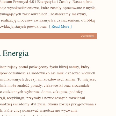
Polecam Przemysł 4.0 i Energetyka i Zasoby. Nasza oferta
lacje wysokociśnieniowe, które zostały opracowane z myślą
wymagających zastosowaniach. Dostarczamy maszyny,
 realizację procesów związanych z czyszczeniem, obróbką
ikwidacją starych powłok oraz
[ Read More ]
CONTINUE
a Energia
nspirujący portal poświęcony życiu bliżej natury, który
dpowiedzialność za środowisko nie musi oznaczać wielkich
mplikowanych decyzji ani kosztownych zmian. To miejsce,
lnik może znaleźć porady, ciekawostki oraz zrozumiałe
ące codziennych wyborów, domu, zakupów, podróży,
rgii, recyklingu, przyrody i nowoczesnych rozwiązań
bardziej świadomy styl życia. Strona została przygotowana z
ch, które chcą poznawać współczesne wyzwania