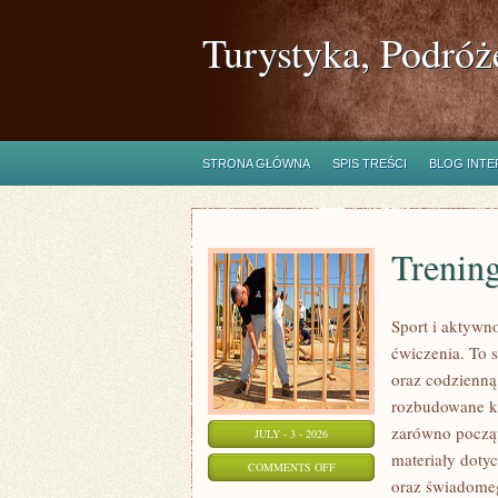
Turystyka, Podróż
STRONA GŁÓWNA
SPIS TREŚCI
BLOG INT
Trening
Sport i aktywno
ćwiczenia. To 
oraz codzienną
rozbudowane k
zarówno począt
JULY - 3 - 2026
materiały doty
ON
COMMENTS OFF
oraz świadomeg
TRENING