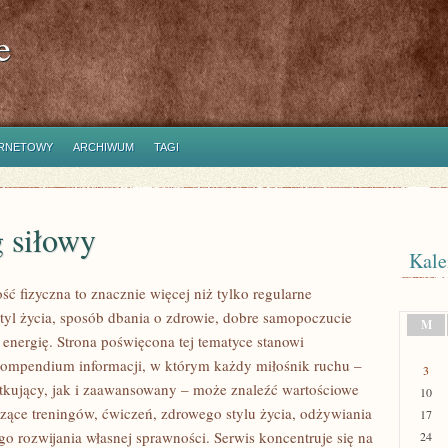
e
ERNETOWY
ARCHIWUM
TAGI
 siłowy
Kale
ść fizyczna to znacznie więcej niż tylko regularne
styl życia, sposób dbania o zdrowie, dobre samopoczucie
M
 energię. Strona poświęcona tej tematyce stanowi
ompendium informacji, w którym każdy miłośnik ruchu –
3
kujący, jak i zaawansowany – może znaleźć wartościowe
10
czące treningów, ćwiczeń, zdrowego stylu życia, odżywiania
17
o rozwijania własnej sprawności. Serwis koncentruje się na
24