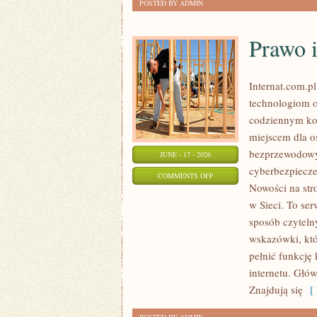
POSTED BY ADMIN
Prawo i
Internat.com.p
technologiom o
codziennym ko
miejscem dla os
bezprzewodowy
JUNE - 17 - 2026
cyberbezpiecze
ON
COMMENTS OFF
Nowości na str
PRAWO
w Sieci. To se
I
sposób czytelny
REGULACJE
wskazówki, któ
W
pełnić funkcję
INTERNECIE
internetu. Głó
Znajdują się
[ 