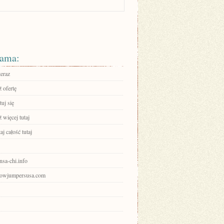
ama:
teraz
 ofertę
uj się
 więcej tutaj
aj całość tutaj
ensa-chi.info
showjumpersusa.com