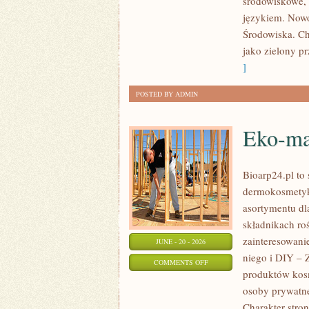
środowiskowe, 
językiem. Nowo
Środowiska. Ch
jako zielony pr
]
POSTED BY ADMIN
Eko-ma
Bioarp24.pl to 
dermokosmetykó
asortymentu dl
składnikach roś
zainteresowani
JUNE - 20 - 2026
niego i DIY – 
ON
COMMENTS OFF
produktów kos
EKO-
osoby prywatne
MAKIJAŻ
Charakter stron