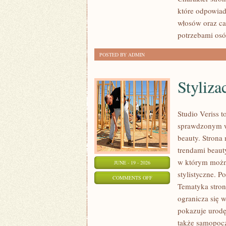
które odpowiad
włosów oraz ca
potrzebami osó
POSTED BY ADMIN
Styliza
Studio Veriss 
sprawdzonym ws
beauty. Strona 
trendami beaut
w którym można
JUNE - 19 - 2026
stylistyczne. P
ON
COMMENTS OFF
Tematyka stron
STYLIZACJE
ogranicza się 
NA
pokazuje urod
KAŻDĄ
także samopocz