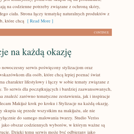
ają na codzienne potrzeby związane z ochroną skóry,
łego ciała. Strona łączy tematykę naturalnych produktów z
b, które chcą
[ Read More ]
CONTINUE
cje na każdą okazję
to nowoczesny serwis poświęcony stylizacjom oraz
kazówkom dla osób, które chcą lepiej poznać świat
ma charakter lifestylowy i łączy w sobie tematy związane z
y. To serwis dla początkujących i bardziej zaawansowanych,
 znaleźć zarówno tematyczne zestawienia, jak i inspiracje
olecam Makijaż krok po kroku i Stylizacje na każdą okazję.
y skupia się przede wszystkim na makijażu, ale nie
wyłącznie do samego malowania twarzy. Studio Veriss
ę jako obszar codziennych wyborów, w którym ważne są
ucie. Dzięki temu serwis może być odbierany jako