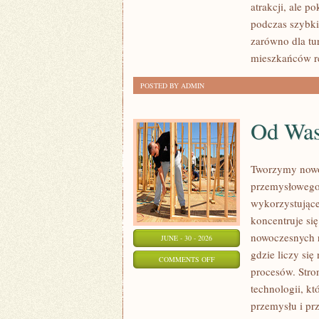
atrakcji, ale p
podczas szybk
zarówno dla tu
mieszkańców re
POSTED BY ADMIN
Od Wa
Tworzymy nowo
przemysłowego,
wykorzystujące
koncentruje si
nowoczesnych r
JUNE - 30 - 2026
gdzie liczy si
ON
COMMENTS OFF
procesów. Stro
OD
technologii, k
WAS
przemysłu i pr