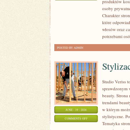
produktów kos
EKO-
osoby prywatne
MAKIJAŻ
Charakter stron
które odpowiad
włosów oraz ca
potrzebami osó
POSTED BY ADMIN
Styliza
Studio Veriss 
sprawdzonym ws
beauty. Strona 
trendami beaut
w którym można
JUNE - 19 - 2026
stylistyczne. P
ON
COMMENTS OFF
Tematyka stron
STYLIZACJE