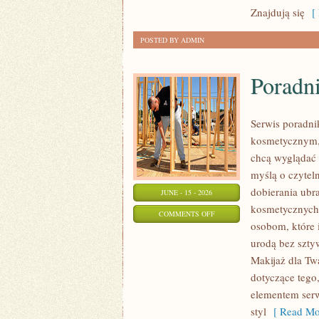
Znajdują się
[ 
POSTED BY ADMIN
Poradni
Serwis poradni
kosmetycznym,
chcą wyglądać 
myślą o czytel
dobierania ubr
JUNE - 15 - 2026
kosmetycznych 
ON
COMMENTS OFF
osobom, które 
PORADNIK
urodą bez szty
STYLU
Makijaż dla Twa
dotyczące tego
elementem serw
styl
[ Read Mo