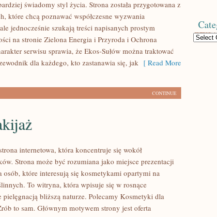
bardziej świadomy styl życia. Strona została przygotowana z
ch, które chcą poznawać współczesne wyzwania
Cate
ale jednocześnie szukają treści napisanych prostym
Categories
ści na stronie Zielona Energia i Przyroda i Ochrona
arakter serwisu sprawia, że Ekos-Sułów można traktować
zewodnik dla każdego, kto zastanawia się, jak
[ Read More
CONTINUE
kijaż
strona internetowa, która koncentruje się wokół
w. Strona może być rozumiana jako miejsce prezentacji
a osób, które interesują się kosmetykami opartymi na
linnych. To witryna, która wpisuje się w rosnące
e pielęgnacją bliższą naturze. Polecamy Kosmetyki dla
Zrób to sam. Głównym motywem strony jest oferta