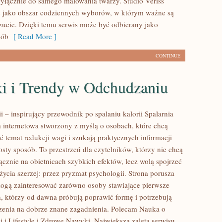
wyłącznie do samego malowania twarzy. Studio Veriss
ę jako obszar codziennych wyborów, w którym ważne są
ucie. Dzięki temu serwis może być odbierany jako
sób
[ Read More ]
CONTINUE
i i Trendy w Odchudzaniu
ii – inspirujący przewodnik po spalaniu kalorii Spalarnia
na internetowa stworzony z myślą o osobach, które chcą
ć temat redukcji wagi i szukają praktycznych informacji
sty sposób. To przestrzeń dla czytelników, którzy nie chcą
ącznie na obietnicach szybkich efektów, lecz wolą spojrzeć
życia szerzej: przez pryzmat psychologii. Strona porusza
mogą zainteresować zarówno osoby stawiające pierwsze
ch, którzy od dawna próbują poprawić formę i potrzebują
zenia na dobrze znane zagadnienia. Polecam Nauka o
i i Lifestyle i Zdrowe Nawyki. Największą zaletą serwisu