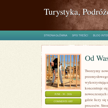
Turystyka, Podróż
STRONA GŁÓWNA
SPIS TREŚCI
BLOG INT
Od Wa
Tworzymy nowo
przemysłowego,
wykorzystujące
koncentruje si
nowoczesnych r
JUNE - 30 - 2026
gdzie liczy si
ON
COMMENTS OFF
procesów. Stro
OD