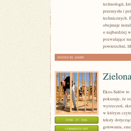
technologii, k
WAS
przemysłu i pr
technicznych. 
obejmuje insta
o najbardziej 
pozwalające na
powierzchni, l
POSTED BY ADMIN
Zielon
Ekos-Sułów to i
pokazuje, że o
wyrzeczeń, sko
w którym czyte
teksty dotycz
JUNE - 27 - 2026
gotowania, ene
ON
COMMENTS OFF