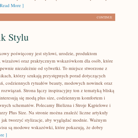
Read More ]
CONTINUE
k Stylu
kowy poświęcony jest stylowi, urodzie, produktom
 wizażowi oraz praktycznym wskazówkom dla osób, które
pewnie niezależnie od sylwetki. To miejsce stworzone z
nikach, którzy szukają przystępnych porad dotyczących
ań, codziennych rytuałów beauty, modowych nowinek oraz
rozwiązań. Strona łączy inspiracyjny ton z tematyką bliską
interesują się modą plus size, codziennym komfortem i
wnych schematów. Polecamy Bielizna i Stroje Kąpielowe i
rzy Plus Size. Na stronie można znaleźć liczne artykuły
, jak tworzyć stylizacje, aby wyglądać modnie. Ważnym
isu są modowe wskazówki, które pokazują, że dobry
re ]