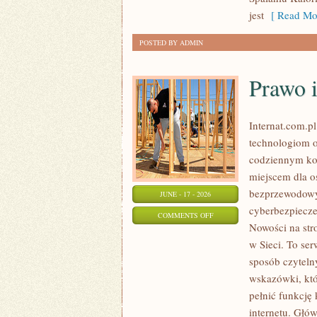
W
jest
[ Read Mor
ODCHUDZANIU
POSTED BY ADMIN
Prawo i
Internat.com.p
technologiom o
codziennym ko
miejscem dla os
bezprzewodowy
JUNE - 17 - 2026
cyberbezpiecze
ON
COMMENTS OFF
Nowości na str
PRAWO
w Sieci. To se
I
sposób czytelny
REGULACJE
wskazówki, któ
W
pełnić funkcję
INTERNECIE
internetu. Głó