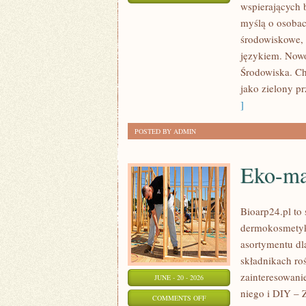
wspierających 
ZIELONA
myślą o osoba
ENERGIA
środowiskowe, 
językiem. Nowo
Środowiska. Ch
jako zielony pr
]
POSTED BY ADMIN
Eko-ma
Bioarp24.pl to 
dermokosmetykó
asortymentu dl
składnikach roś
zainteresowani
JUNE - 20 - 2026
niego i DIY – 
ON
COMMENTS OFF