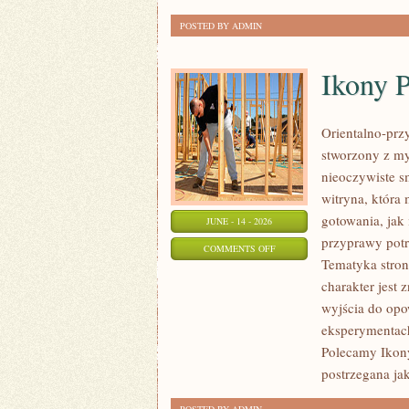
POSTED BY ADMIN
Ikony 
Orientalno-przy
stworzony z my
nieoczywiste sm
witryna, która
gotowania, jak
JUNE - 14 - 2026
przyprawy potr
ON
COMMENTS OFF
Tematyka stron
IKONY
charakter jest
PERFUMERYJNE
wyjścia do opo
eksperymentac
Polecamy Ikony
postrzegana ja