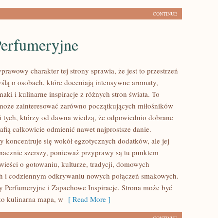
CONTINUE
Perfumeryjne
prawowy charakter tej strony sprawia, że jest to przestrzeń
ślą o osobach, które doceniają intensywne aromaty,
aki i kulinarne inspiracje z różnych stron świata. To
 może zainteresować zarówno początkujących miłośników
 i tych, którzy od dawna wiedzą, że odpowiednio dobrane
afią całkowicie odmienić nawet najprostsze danie.
y koncentruje się wokół egzotycznych dodatków, ale jej
 znacznie szerszy, ponieważ przyprawy są tu punktem
wieści o gotowaniu, kulturze, tradycji, domowych
h i codziennym odkrywaniu nowych połączeń smakowych.
 Perfumeryjne i Zapachowe Inspiracje. Strona może być
ko kulinarna mapa, w
[ Read More ]