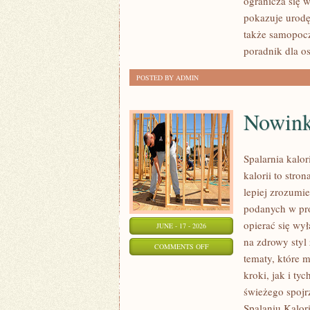
ogranicza się 
NA
pokazuje urod
KAŻDĄ
także samopocz
OKAZJĘ
poradnik dla o
POSTED BY ADMIN
Nowink
Spalarnia kalor
kalorii to stro
lepiej zrozumie
podanych w pro
opierać się wył
JUNE - 17 - 2026
na zdrowy styl 
ON
COMMENTS OFF
tematy, które 
NOWINKI
kroki, jak i ty
I
świeżego spojr
TRENDY
Spalaniu Kalori