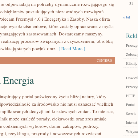
31
tóre odpowiadają na potrzeby dynamicznie rozwijającego się
zedsiębiorstw poszukujących niezawodnych rozwiązań
« Jul
Polecam Przemysł 4.0 i Energetyka i Zasoby. Nasza oferta
lacje wysokociśnieniowe, które zostały opracowane z myślą
wymagających zastosowaniach. Dostarczamy maszyny,
Rekl
 realizację procesów związanych z czyszczeniem, obróbką
Przeczyt
ikwidacją starych powłok oraz
[ Read More ]
Zobacz p
CONTINUE
Kliknij,
a Energia
Dowiedz
Przeczyt
HTTP
nspirujący portal poświęcony życiu bliżej natury, który
dpowiedzialność za środowisko nie musi oznaczać wielkich
Portal
mplikowanych decyzji ani kosztownych zmian. To miejsce,
Serwis
lnik może znaleźć porady, ciekawostki oraz zrozumiałe
Internet
ące codziennych wyborów, domu, zakupów, podróży,
Witryna
rgii, recyklingu, przyrody i nowoczesnych rozwiązań