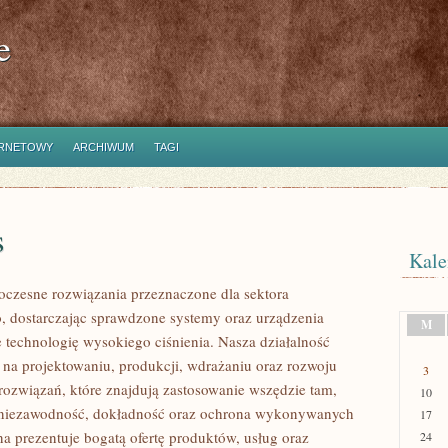
e
ERNETOWY
ARCHIWUM
TAGI
s
Kale
czesne rozwiązania przeznaczone dla sektora
 dostarczając sprawdzone systemy oraz urządzenia
M
 technologię wysokiego ciśnienia. Nasza działalność
ę na projektowaniu, produkcji, wdrażaniu oraz rozwoju
3
ozwiązań, które znajdują zastosowanie wszędzie tam,
10
ę niezawodność, dokładność oraz ochrona wykonywanych
17
na prezentuje bogatą ofertę produktów, usług oraz
24