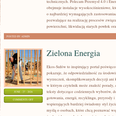
technicznych. Polecam Przemysł 4.0 i Ener
obejmuje instalacje wysokociśnieniowe, k
o najbardziej wymagających zastosowania
pozwalające na realizację procesów związ
powierzchni, likwidacją starych powłok or
POSTED BY ADMIN
Zielona Energia
Ekos-Sułów to inspirujący portal poświęcon
pokazuje, że odpowiedzialność za środowi
wyrzeczeń, skomplikowanych decyzji ani 
w którym czytelnik może znaleźć porady, 
teksty dotyczące codziennych wyborów, d
JUNE - 27 - 2026
gotowania, energii, recyklingu, przyrody
ON
COMMENTS OFF
wspierających bardziej świadomy styl życi
ZIELONA
myślą o osobach, które chcą poznawać w
ENERGIA