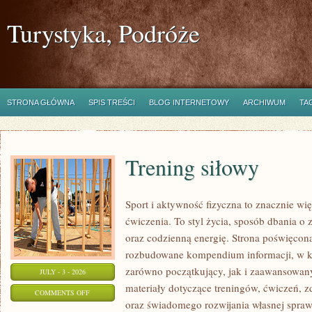
Turystyka, Podróże
STRONA GŁÓWNA
SPIS TREŚCI
BLOG INTERNETOWY
ARCHIWUM
TA
Trening siłowy
Sport i aktywność fizyczna to znacznie wię
ćwiczenia. To styl życia, sposób dbania o
oraz codzienną energię. Strona poświęcona
rozbudowane kompendium informacji, w k
zarówno początkujący, jak i zaawansowan
JULY - 3 - 2026
materiały dotyczące treningów, ćwiczeń, z
ON
COMMENTS OFF
oraz świadomego rozwijania własnej sprawn
TRENING