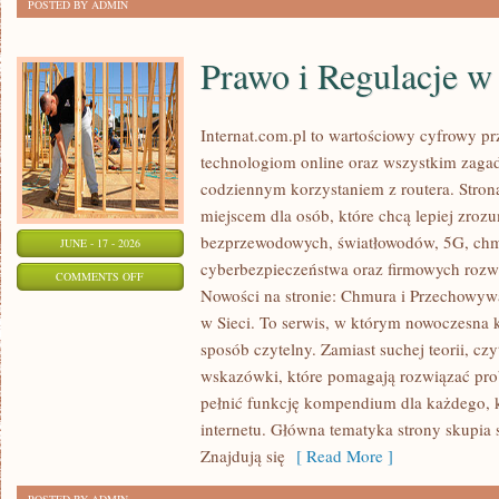
POSTED BY ADMIN
Prawo i Regulacje w 
Internat.com.pl to wartościowy cyfrowy 
technologiom online oraz wszystkim zagad
codziennym korzystaniem z routera. Str
miejscem dla osób, które chcą lepiej zrozum
bezprzewodowych, światłowodów, 5G, chm
JUNE - 17 - 2026
cyberbezpieczeństwa oraz firmowych rozw
ON
COMMENTS OFF
Nowości na stronie: Chmura i Przechowyw
PRAWO
w Sieci. To serwis, w którym nowoczesna
I
sposób czytelny. Zamiast suchej teorii, cz
REGULACJE
wskazówki, które pomagają rozwiązać pro
W
pełnić funkcję kompendium dla każdego, k
INTERNECIE
internetu. Główna tematyka strony skupia 
Znajdują się
[ Read More ]