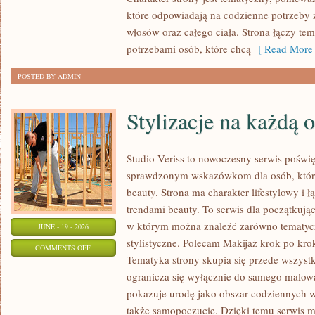
które odpowiadają na codzienne potrzeby 
włosów oraz całego ciała. Strona łączy te
potrzebami osób, które chcą
[ Read More 
POSTED BY ADMIN
Stylizacje na każdą 
Studio Veriss to nowoczesny serwis poświ
sprawdzonym wskazówkom dla osób, które 
beauty. Strona ma charakter lifestylowy i 
trendami beauty. To serwis dla początkują
w którym można znaleźć zarówno tematyczne
JUNE - 19 - 2026
stylistyczne. Polecam Makijaż krok po krok
ON
COMMENTS OFF
Tematyka strony skupia się przede wszystk
STYLIZACJE
ogranicza się wyłącznie do samego malowa
NA
pokazuje urodę jako obszar codziennych
KAŻDĄ
także samopoczucie. Dzięki temu serwis m