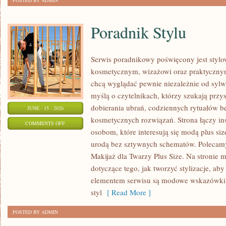
POSTED BY ADMIN
Poradnik Stylu
Serwis poradnikowy poświęcony jest stylo
kosmetycznym, wizażowi oraz praktyczny
chcą wyglądać pewnie niezależnie od sylwe
myślą o czytelnikach, którzy szukają prz
dobierania ubrań, codziennych rytuałów 
JUNE - 15 - 2026
kosmetycznych rozwiązań. Strona łączy ins
ON
COMMENTS OFF
osobom, które interesują się modą plus si
PORADNIK
urodą bez sztywnych schematów. Polecamy 
STYLU
Makijaż dla Twarzy Plus Size. Na stronie 
dotyczące tego, jak tworzyć stylizacje, 
elementem serwisu są modowe wskazówki, 
styl
[ Read More ]
POSTED BY ADMIN