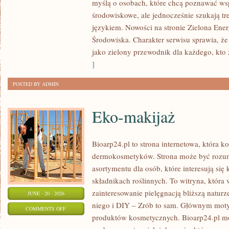
myślą o osobach, które chcą poznawać w
ENERGIA
środowiskowe, ale jednocześnie szukają tr
językiem. Nowości na stronie Zielona Ener
Środowiska. Charakter serwisu sprawia, ż
jako zielony przewodnik dla każdego, kto z
]
POSTED BY ADMIN
Eko-makijaż
Bioarp24.pl to strona internetowa, która k
dermokosmetyków. Strona może być rozumi
asortymentu dla osób, które interesują si
składnikach roślinnych. To witryna, która 
zainteresowanie pielęgnacją bliższą natur
JUNE - 20 - 2026
niego i DIY – Zrób to sam. Głównym motyw
ON
COMMENTS OFF
produktów kosmetycznych. Bioarp24.pl m
EKO-