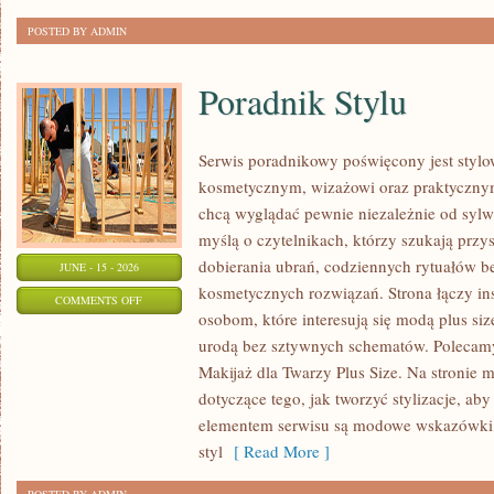
POSTED BY ADMIN
Poradnik Stylu
Serwis poradnikowy poświęcony jest stylo
kosmetycznym, wizażowi oraz praktyczny
chcą wyglądać pewnie niezależnie od sylwe
myślą o czytelnikach, którzy szukają prz
dobierania ubrań, codziennych rytuałów 
JUNE - 15 - 2026
kosmetycznych rozwiązań. Strona łączy ins
ON
COMMENTS OFF
osobom, które interesują się modą plus si
PORADNIK
urodą bez sztywnych schematów. Polecamy 
STYLU
Makijaż dla Twarzy Plus Size. Na stronie 
dotyczące tego, jak tworzyć stylizacje, 
elementem serwisu są modowe wskazówki, 
styl
[ Read More ]