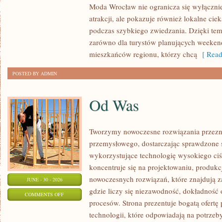
Moda Wrocław nie ogranicza się wyłącznie
atrakcji, ale pokazuje również lokalne cie
podczas szybkiego zwiedzania. Dzięki t
zarówno dla turystów planujących weekend
mieszkańców regionu, którzy chcą
[ Read
POSTED BY ADMIN
Od Was
Tworzymy nowoczesne rozwiązania przezn
przemysłowego, dostarczając sprawdzone 
wykorzystujące technologię wysokiego ciś
koncentruje się na projektowaniu, produkc
nowoczesnych rozwiązań, które znajdują z
JUNE - 30 - 2026
gdzie liczy się niezawodność, dokładnoś
ON
COMMENTS OFF
procesów. Strona prezentuje bogatą ofertę
OD
technologii, które odpowiadają na potrzeb
WAS