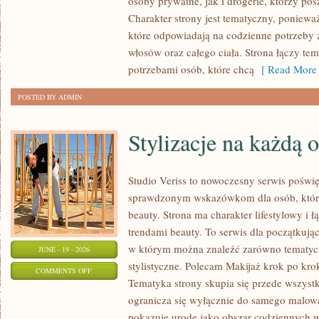
osoby prywatne, jak i drogerie, którzy po
MAKIJAŻ
Charakter strony jest tematyczny, poniewa
które odpowiadają na codzienne potrzeby 
włosów oraz całego ciała. Strona łączy te
potrzebami osób, które chcą
[ Read More 
POSTED BY ADMIN
Stylizacje na każdą 
Studio Veriss to nowoczesny serwis poświ
sprawdzonym wskazówkom dla osób, które 
beauty. Strona ma charakter lifestylowy i 
trendami beauty. To serwis dla początkują
w którym można znaleźć zarówno tematyczne
JUNE - 19 - 2026
stylistyczne. Polecam Makijaż krok po krok
ON
COMMENTS OFF
Tematyka strony skupia się przede wszystk
STYLIZACJE
ogranicza się wyłącznie do samego malowa
NA
pokazuje urodę jako obszar codziennych