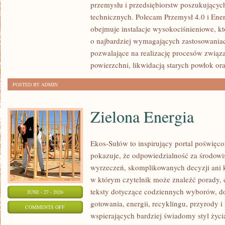
przemysłu i przedsiębiorstw poszukujący
technicznych. Polecam Przemysł 4.0 i Ener
obejmuje instalacje wysokociśnieniowe, k
o najbardziej wymagających zastosowania
pozwalające na realizację procesów związ
powierzchni, likwidacją starych powłok or
POSTED BY ADMIN
Zielona Energia
Ekos-Sułów to inspirujący portal poświęcon
pokazuje, że odpowiedzialność za środowi
wyrzeczeń, skomplikowanych decyzji ani 
w którym czytelnik może znaleźć porady, 
teksty dotyczące codziennych wyborów, d
JUNE - 27 - 2026
gotowania, energii, recyklingu, przyrody
ON
COMMENTS OFF
wspierających bardziej świadomy styl życi
ZIELONA