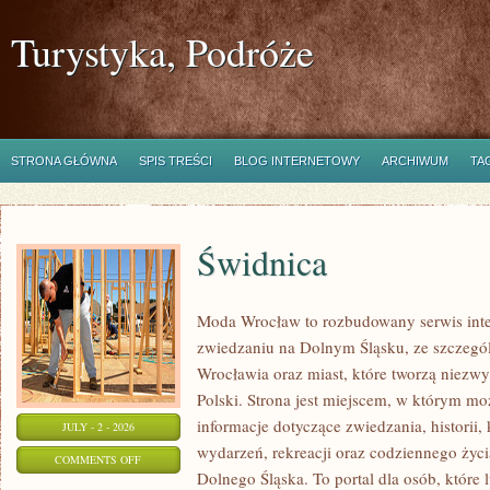
Turystyka, Podróże
STRONA GŁÓWNA
SPIS TREŚCI
BLOG INTERNETOWY
ARCHIWUM
TA
Świdnica
Moda Wrocław to rozbudowany serwis int
zwiedzaniu na Dolnym Śląsku, ze szczeg
Wrocławia oraz miast, które tworzą niezwyk
Polski. Strona jest miejscem, w którym mo
informacje dotyczące zwiedzania, historii, 
JULY - 2 - 2026
wydarzeń, rekreacji oraz codziennego życi
ON
COMMENTS OFF
Dolnego Śląska. To portal dla osób, które 
ŚWIDNICA