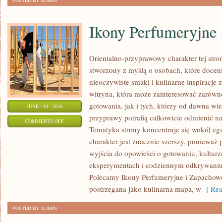
POSTED BY ADMIN
Ikony Perfumeryjne
Orientalno-przyprawowy charakter tej stron
stworzony z myślą o osobach, które docen
nieoczywiste smaki i kulinarne inspiracje 
witryna, która może zainteresować zarów
gotowania, jak i tych, którzy od dawna w
JUNE - 14 - 2026
przyprawy potrafią całkowicie odmienić na
ON
COMMENTS OFF
Tematyka strony koncentruje się wokół egz
IKONY
charakter jest znacznie szerszy, ponieważ
PERFUMERYJNE
wyjścia do opowieści o gotowaniu, kulturz
eksperymentach i codziennym odkrywani
Polecamy Ikony Perfumeryjne i Zapachowe
postrzegana jako kulinarna mapa, w
[ Rea
POSTED BY ADMIN