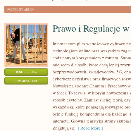
ODCHUDZANIU
POSTED BY ADMIN
Prawo i Regulacje w 
Internat.com.pl to wartościowy cyfrowy 
technologiom online oraz wszystkim zagad
codziennym korzystaniem z routera. Str
miejscem dla osób, które chcą lepiej zrozum
bezprzewodowych, światłowodów, 5G, chm
JUNE - 17 - 2026
cyberbezpieczeństwa oraz firmowych rozw
ON
COMMENTS OFF
Nowości na stronie: Chmura i Przechowyw
PRAWO
w Sieci. To serwis, w którym nowoczesna
I
sposób czytelny. Zamiast suchej teorii, cz
REGULACJE
wskazówki, które pomagają rozwiązać pro
W
pełnić funkcję kompendium dla każdego, k
INTERNECIE
internetu. Główna tematyka strony skupia 
Znajdują się
[ Read More ]