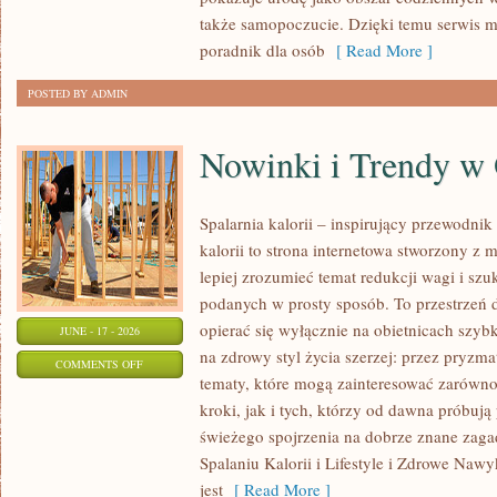
KAŻDĄ
także samopoczucie. Dzięki temu serwis m
OKAZJĘ
poradnik dla osób
[ Read More ]
POSTED BY ADMIN
Nowinki i Trendy w
Spalarnia kalorii – inspirujący przewodnik 
kalorii to strona internetowa stworzony z 
lepiej zrozumieć temat redukcji wagi i szu
podanych w prosty sposób. To przestrzeń d
opierać się wyłącznie na obietnicach szybk
JUNE - 17 - 2026
na zdrowy styl życia szerzej: przez pryzma
ON
COMMENTS OFF
tematy, które mogą zainteresować zarówno
NOWINKI
kroki, jak i tych, którzy od dawna próbują
I
świeżego spojrzenia na dobrze znane zag
TRENDY
Spalaniu Kalorii i Lifestyle i Zdrowe Nawy
W
jest
[ Read More ]