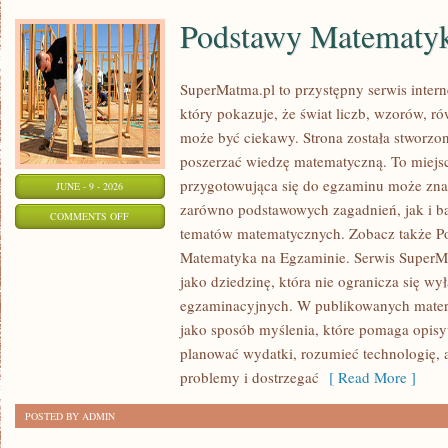
Podstawy Matematy
SuperMatma.pl to przystępny serwis inte
który pokazuje, że świat liczb, wzorów, r
może być ciekawy. Strona została stworzon
poszerzać wiedzę matematyczną. To miejs
przygotowująca się do egzaminu może zna
JUNE - 9 - 2026
zarówno podstawowych zagadnień, jak i b
ON
COMMENTS OFF
tematów matematycznych. Zobacz także P
PODSTAWY
Matematyka na Egzaminie. Serwis SuperM
MATEMATYKI
jako dziedzinę, która nie ogranicza się wy
egzaminacyjnych. W publikowanych materi
jako sposób myślenia, które pomaga opisy
planować wydatki, rozumieć technologię,
problemy i dostrzegać
[ Read More ]
POSTED BY ADMIN