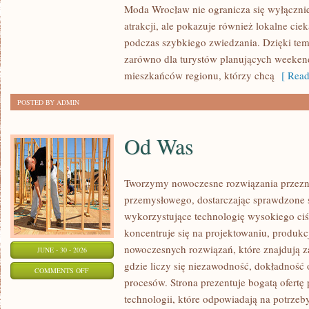
Moda Wrocław nie ogranicza się wyłącznie
atrakcji, ale pokazuje również lokalne cie
podczas szybkiego zwiedzania. Dzięki t
zarówno dla turystów planujących weekend
mieszkańców regionu, którzy chcą
[ Read
POSTED BY ADMIN
Od Was
Tworzymy nowoczesne rozwiązania przezn
przemysłowego, dostarczając sprawdzone 
wykorzystujące technologię wysokiego ciś
koncentruje się na projektowaniu, produkc
nowoczesnych rozwiązań, które znajdują z
JUNE - 30 - 2026
gdzie liczy się niezawodność, dokładnoś
ON
COMMENTS OFF
procesów. Strona prezentuje bogatą ofertę
OD
technologii, które odpowiadają na potrzeb
WAS