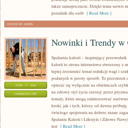
KAŻDĄ
także samopoczucie. Dzięki temu serwis m
OKAZJĘ
poradnik dla osób
[ Read More ]
POSTED BY ADMIN
Nowinki i Trendy w
Spalarnia kalorii – inspirujący przewodnik 
kalorii to strona internetowa stworzony z 
lepiej zrozumieć temat redukcji wagi i szu
podanych w prosty sposób. To przestrzeń d
opierać się wyłącznie na obietnicach szybk
JUNE - 17 - 2026
na zdrowy styl życia szerzej: przez pryzma
ON
COMMENTS OFF
tematy, które mogą zainteresować zarówno
NOWINKI
kroki, jak i tych, którzy od dawna próbują
I
świeżego spojrzenia na dobrze znane zag
TRENDY
Spalaniu Kalorii i Lifestyle i Zdrowe Nawy
W
jest
[ Read More ]