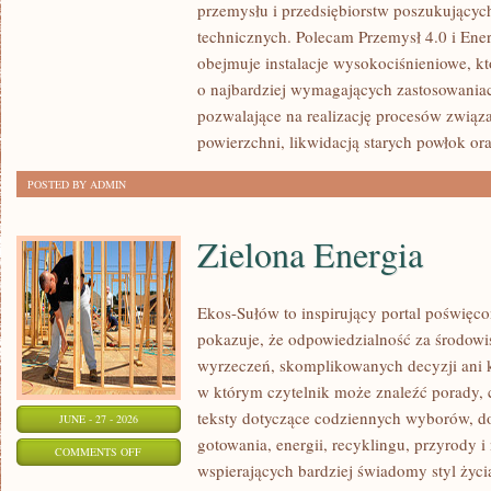
przemysłu i przedsiębiorstw poszukujący
technicznych. Polecam Przemysł 4.0 i Ener
obejmuje instalacje wysokociśnieniowe, k
o najbardziej wymagających zastosowania
pozwalające na realizację procesów związ
powierzchni, likwidacją starych powłok or
POSTED BY ADMIN
Zielona Energia
Ekos-Sułów to inspirujący portal poświęcon
pokazuje, że odpowiedzialność za środowi
wyrzeczeń, skomplikowanych decyzji ani 
w którym czytelnik może znaleźć porady, 
teksty dotyczące codziennych wyborów, d
JUNE - 27 - 2026
gotowania, energii, recyklingu, przyrody
ON
COMMENTS OFF
wspierających bardziej świadomy styl życi
ZIELONA