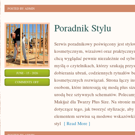
POSTED BY ADMIN
Poradnik Stylu
Serwis poradnikowy poświęcony jest stylo
kosmetycznym, wizażowi oraz praktyczny
chcą wyglądać pewnie niezależnie od sylwe
myślą o czytelnikach, którzy szukają prz
dobierania ubrań, codziennych rytuałów 
JUNE - 15 - 2026
kosmetycznych rozwiązań. Strona łączy ins
ON
COMMENTS OFF
osobom, które interesują się modą plus si
PORADNIK
urodą bez sztywnych schematów. Polecamy 
STYLU
Makijaż dla Twarzy Plus Size. Na stronie 
dotyczące tego, jak tworzyć stylizacje, 
elementem serwisu są modowe wskazówki, 
styl
[ Read More ]