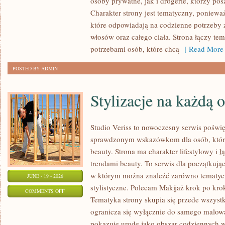
osoby prywatne, jak i drogerie, którzy po
MAKIJAŻ
Charakter strony jest tematyczny, poniewa
które odpowiadają na codzienne potrzeby 
włosów oraz całego ciała. Strona łączy te
potrzebami osób, które chcą
[ Read More 
POSTED BY ADMIN
Stylizacje na każdą 
Studio Veriss to nowoczesny serwis poświ
sprawdzonym wskazówkom dla osób, które 
beauty. Strona ma charakter lifestylowy i 
trendami beauty. To serwis dla początkują
w którym można znaleźć zarówno tematyczne
JUNE - 19 - 2026
stylistyczne. Polecam Makijaż krok po krok
ON
COMMENTS OFF
Tematyka strony skupia się przede wszystk
STYLIZACJE
ogranicza się wyłącznie do samego malowa
NA
pokazuje urodę jako obszar codziennych