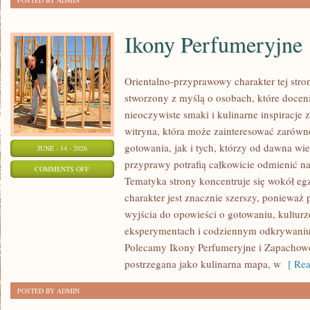
POSTED BY ADMIN
Ikony Perfumeryjne
Orientalno-przyprawowy charakter tej stron
stworzony z myślą o osobach, które docen
nieoczywiste smaki i kulinarne inspiracje 
witryna, która może zainteresować zarów
gotowania, jak i tych, którzy od dawna w
JUNE - 14 - 2026
przyprawy potrafią całkowicie odmienić na
ON
COMMENTS OFF
Tematyka strony koncentruje się wokół egz
IKONY
charakter jest znacznie szerszy, ponieważ
PERFUMERYJNE
wyjścia do opowieści o gotowaniu, kulturz
eksperymentach i codziennym odkrywani
Polecamy Ikony Perfumeryjne i Zapachowe
postrzegana jako kulinarna mapa, w
[ Rea
POSTED BY ADMIN