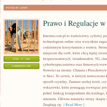
ODCHUDZANIU
POSTED BY ADMIN
Prawo i Regulacje w 
Internat.com.pl to wartościowy cyfrowy 
technologiom online oraz wszystkim zagad
codziennym korzystaniem z routera. Str
miejscem dla osób, które chcą lepiej zrozum
bezprzewodowych, światłowodów, 5G, chm
JUNE - 17 - 2026
cyberbezpieczeństwa oraz firmowych rozw
ON
COMMENTS OFF
Nowości na stronie: Chmura i Przechowyw
PRAWO
w Sieci. To serwis, w którym nowoczesna
I
sposób czytelny. Zamiast suchej teorii, cz
REGULACJE
wskazówki, które pomagają rozwiązać pro
W
pełnić funkcję kompendium dla każdego, k
INTERNECIE
internetu. Główna tematyka strony skupia 
Znajdują się
[ Read More ]