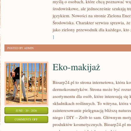
myślą o osobach, które chcą poznawać w
ENERGIA
środowiskowe, ale jednocześnie szukają tr
językiem. Nowości na stronie Zielona Ener
Środowiska. Charakter serwisu sprawia, ż
jako zielony przewodnik dla każdego, kto z
]
POSTED BY ADMIN
Eko-makijaż
Bioarp24.pl to strona internetowa, która k
dermokosmetyków. Strona może być rozumi
asortymentu dla osób, które interesują si
składnikach roślinnych. To witryna, która 
zainteresowanie pielęgnacją bliższą natur
JUNE - 20 - 2026
niego i DIY – Zrób to sam. Głównym motyw
ON
COMMENTS OFF
produktów kosmetycznych. Bioarp24.pl m
EKO-