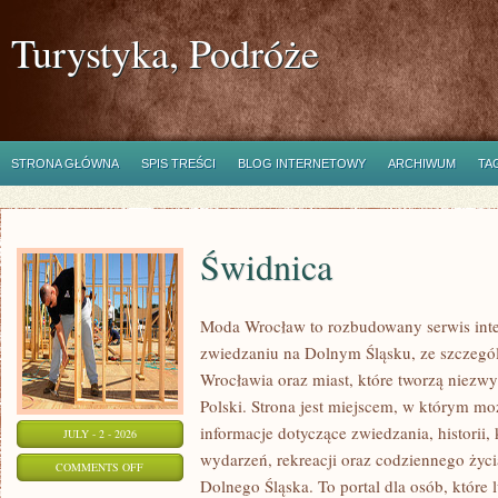
Turystyka, Podróże
STRONA GŁÓWNA
SPIS TREŚCI
BLOG INTERNETOWY
ARCHIWUM
TA
Świdnica
Moda Wrocław to rozbudowany serwis int
zwiedzaniu na Dolnym Śląsku, ze szczeg
Wrocławia oraz miast, które tworzą niezwyk
Polski. Strona jest miejscem, w którym mo
informacje dotyczące zwiedzania, historii, 
JULY - 2 - 2026
wydarzeń, rekreacji oraz codziennego życi
ON
COMMENTS OFF
Dolnego Śląska. To portal dla osób, które 
ŚWIDNICA