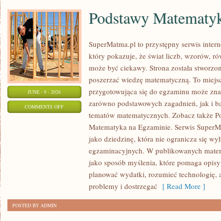
Podstawy Matematy
SuperMatma.pl to przystępny serwis inte
który pokazuje, że świat liczb, wzorów, r
może być ciekawy. Strona została stworzon
poszerzać wiedzę matematyczną. To miejs
przygotowująca się do egzaminu może zna
JUNE - 9 - 2026
zarówno podstawowych zagadnień, jak i b
ON
COMMENTS OFF
tematów matematycznych. Zobacz także P
PODSTAWY
Matematyka na Egzaminie. Serwis SuperM
MATEMATYKI
jako dziedzinę, która nie ogranicza się wy
egzaminacyjnych. W publikowanych materi
jako sposób myślenia, które pomaga opisy
planować wydatki, rozumieć technologię,
problemy i dostrzegać
[ Read More ]
POSTED BY ADMIN