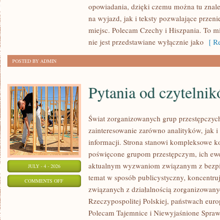
opowiadania, dzięki czemu można tu znal
ZELANDIA
na wyjazd, jak i teksty pozwalające przen
miejsc. Polecam Czechy i Hiszpania. To m
nie jest przedstawiane wyłącznie jako
[ Re
POSTED BY ADMIN
Pytania od czytelni
Świat zorganizowanych grup przestępczych
zainteresowanie zarówno analityków, jak i
informacji. Strona stanowi kompleksowe 
poświęcone grupom przestępczym, ich ewolu
aktualnym wyzwaniom związanym z bezpie
JULY - 4 - 2026
temat w sposób publicystyczny, koncentru
ON
COMMENTS OFF
związanych z działalnością zorganizowany
PYTANIA
Rzeczypospolitej Polskiej, państwach euro
OD
Polecam Tajemnice i Niewyjaśnione Sprawy
CZYTELNIKÓW