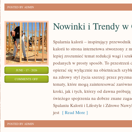
POSTED BY ADMIN
Nowinki i Trendy w
Spalarnia kalorii – inspirujący przewodnik 
kalorii to strona internetowa stworzony z 
lepiej zrozumieć temat redukcji wagi i szu
podanych w prosty sposób. To przestrzeń d
opierać się wyłącznie na obietnicach szybk
JUNE - 17 - 2026
na zdrowy styl życia szerzej: przez pryzma
ON
COMMENTS OFF
tematy, które mogą zainteresować zarówno
NOWINKI
kroki, jak i tych, którzy od dawna próbują
I
świeżego spojrzenia na dobrze znane zag
TRENDY
Spalaniu Kalorii i Lifestyle i Zdrowe Nawy
W
jest
[ Read More ]
ODCHUDZANIU
POSTED BY ADMIN