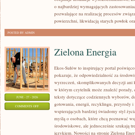
o najbardziej wymagających zastosowania
pozwalające na realizację procesów związ
powierzchni, likwidacją starych powłok or
POSTED BY ADMIN
Zielona Energia
Ekos-Sułów to inspirujący portal poświęcon
pokazuje, że odpowiedzialność za środowi
wyrzeczeń, skomplikowanych decyzji ani 
w którym czytelnik może znaleźć porady, 
teksty dotyczące codziennych wyborów, d
JUNE - 27 - 2026
gotowania, energii, recyklingu, przyrody
ON
COMMENTS OFF
wspierających bardziej świadomy styl życi
ZIELONA
myślą o osobach, które chcą poznawać w
ENERGIA
środowiskowe, ale jednocześnie szukają tr
językiem. Nowości na stronie Zielona Ener