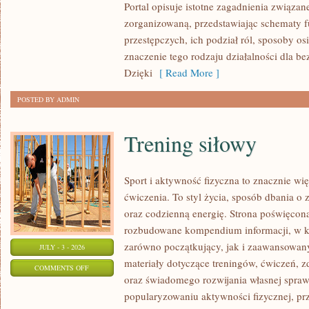
Portal opisuje istotne zagadnienia związan
zorganizowaną, przedstawiając schematy 
przestępczych, ich podział ról, sposoby os
znaczenie tego rodzaju działalności dla b
Dzięki
[ Read More ]
POSTED BY ADMIN
Trening siłowy
Sport i aktywność fizyczna to znacznie wię
ćwiczenia. To styl życia, sposób dbania o
oraz codzienną energię. Strona poświęcona
rozbudowane kompendium informacji, w k
zarówno początkujący, jak i zaawansowan
JULY - 3 - 2026
materiały dotyczące treningów, ćwiczeń, z
ON
COMMENTS OFF
oraz świadomego rozwijania własnej sprawn
TRENING
popularyzowaniu aktywności fizycznej, pr
SIŁOWY