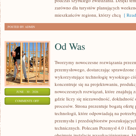
podczas szybkiego zwiedzania. Dzięki t
zarówno dla turystów planujących weekend
mieszkańców regionu, którzy chcą
[ Read
POSTED BY ADMIN
Od Was
Tworzymy nowoczesne rozwiązania przezn
przemysłowego, dostarczając sprawdzone 
wykorzystujące technologię wysokiego ciś
koncentruje się na projektowaniu, produkc
nowoczesnych rozwiązań, które znajdują z
JUNE - 30 - 2026
gdzie liczy się niezawodność, dokładnoś
ON
COMMENTS OFF
procesów. Strona prezentuje bogatą ofertę
OD
technologii, które odpowiadają na potrzeb
WAS
przemysłu i przedsiębiorstw poszukujący
technicznych. Polecam Przemysł 4.0 i Ener
obejmuje instalacje wysokociśnieniowe, k