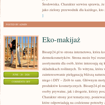
Środowiska. Charakter serwisu sprawia, ż
jako zielony przewodnik dla każdego, kto z
]
POSTED BY ADMIN
Eko-makijaż
Bioarp24.pl to strona internetowa, która k
dermokosmetyków. Strona może być rozumi
asortymentu dla osób, które interesują si
składnikach roślinnych. To witryna, która 
zainteresowanie pielęgnacją bliższą natur
JUNE - 20 - 2026
niego i DIY – Zrób to sam. Głównym motyw
ON
COMMENTS OFF
produktów kosmetycznych. Bioarp24.pl m
EKO-
osoby prywatne, jak i drogerie, którzy po
MAKIJAŻ
Charakter strony jest tematyczny, poniewa
które odpowiadają na codzienne potrzeby 