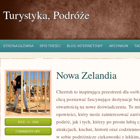
Turystyka, Podróże
STRONA GŁÓWNA
SPIS TREŚCI
BLOG INTERNETOWY
ARCHIWUM
TA
Nowa Zelandia
Cherrish to inspirująca przestrzeń dla osób
chcą poznawać fascynujące destynacje bez
otwartością na nowe doświadczenia. To mi
opowieści, który może zainteresować zar
podróż, jak i tych, którzy po prostu lubią c
JULY - 6 - 2026
atrakcjach, kuchni, historii oraz codzienn
ON
COMMENTS OFF
w sobie podróżnicze ciekawostki z lekki
NOWA