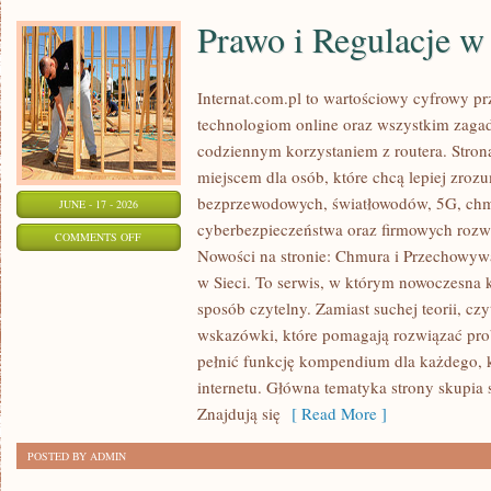
Prawo i Regulacje w 
Internat.com.pl to wartościowy cyfrowy 
technologiom online oraz wszystkim zagad
codziennym korzystaniem z routera. Str
miejscem dla osób, które chcą lepiej zrozum
bezprzewodowych, światłowodów, 5G, chm
JUNE - 17 - 2026
cyberbezpieczeństwa oraz firmowych rozw
ON
COMMENTS OFF
Nowości na stronie: Chmura i Przechowyw
PRAWO
w Sieci. To serwis, w którym nowoczesna
I
sposób czytelny. Zamiast suchej teorii, cz
REGULACJE
wskazówki, które pomagają rozwiązać pro
W
pełnić funkcję kompendium dla każdego, k
INTERNECIE
internetu. Główna tematyka strony skupia 
Znajdują się
[ Read More ]
POSTED BY ADMIN