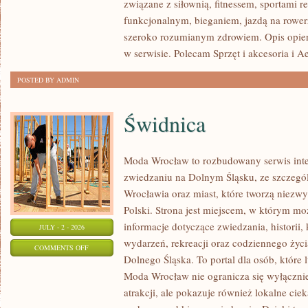
związane z siłownią, fitnessem, sportami r
funkcjonalnym, bieganiem, jazdą na rowerz
szeroko rozumianym zdrowiem. Opis opier
w serwisie. Polecam Sprzęt i akcesoria i A
POSTED BY ADMIN
Świdnica
Moda Wrocław to rozbudowany serwis int
zwiedzaniu na Dolnym Śląsku, ze szczeg
Wrocławia oraz miast, które tworzą niezwyk
Polski. Strona jest miejscem, w którym mo
informacje dotyczące zwiedzania, historii, 
JULY - 2 - 2026
wydarzeń, rekreacji oraz codziennego życi
ON
COMMENTS OFF
Dolnego Śląska. To portal dla osób, które 
ŚWIDNICA
Moda Wrocław nie ogranicza się wyłącznie
atrakcji, ale pokazuje również lokalne cie