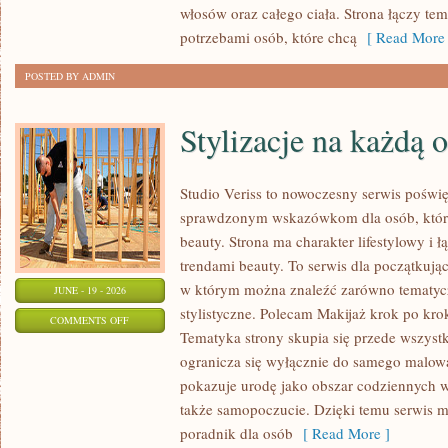
włosów oraz całego ciała. Strona łączy te
potrzebami osób, które chcą
[ Read More 
POSTED BY ADMIN
Stylizacje na każdą 
Studio Veriss to nowoczesny serwis poświ
sprawdzonym wskazówkom dla osób, które 
beauty. Strona ma charakter lifestylowy i 
trendami beauty. To serwis dla początkują
w którym można znaleźć zarówno tematyczne
JUNE - 19 - 2026
stylistyczne. Polecam Makijaż krok po krok
ON
COMMENTS OFF
Tematyka strony skupia się przede wszystk
STYLIZACJE
ogranicza się wyłącznie do samego malowa
NA
pokazuje urodę jako obszar codziennych
KAŻDĄ
także samopoczucie. Dzięki temu serwis m
OKAZJĘ
poradnik dla osób
[ Read More ]