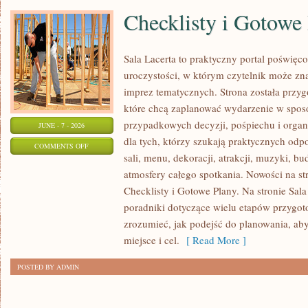
Checklisty i Gotowe
Sala Lacerta to praktyczny portal poświę
uroczystości, w którym czytelnik może zn
imprez tematycznych. Strona została przy
które chcą zaplanować wydarzenie w spos
przypadkowych decyzji, pośpiechu i organ
JUNE - 7 - 2026
dla tych, którzy szukają praktycznych od
ON
COMMENTS OFF
sali, menu, dekoracji, atrakcji, muzyki, b
CHECKLISTY
atmosfery całego spotkania. Nowości na str
I
Checklisty i Gotowe Plany. Na stronie Sal
GOTOWE
poradniki dotyczące wielu etapów przygot
PLANY
zrozumieć, jak podejść do planowania, ab
miejsce i cel.
[ Read More ]
POSTED BY ADMIN