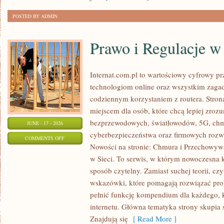
ODCHUDZANIU
POSTED BY ADMIN
Prawo i Regulacje w 
Internat.com.pl to wartościowy cyfrowy 
technologiom online oraz wszystkim zagad
codziennym korzystaniem z routera. Str
miejscem dla osób, które chcą lepiej zrozum
bezprzewodowych, światłowodów, 5G, chm
JUNE - 17 - 2026
cyberbezpieczeństwa oraz firmowych rozw
ON
COMMENTS OFF
Nowości na stronie: Chmura i Przechowyw
PRAWO
w Sieci. To serwis, w którym nowoczesna
I
sposób czytelny. Zamiast suchej teorii, cz
REGULACJE
wskazówki, które pomagają rozwiązać pro
W
pełnić funkcję kompendium dla każdego, k
INTERNECIE
internetu. Główna tematyka strony skupia 
Znajdują się
[ Read More ]