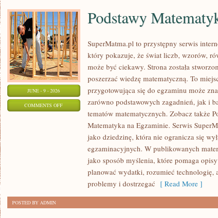
Podstawy Matematy
SuperMatma.pl to przystępny serwis inte
który pokazuje, że świat liczb, wzorów, r
może być ciekawy. Strona została stworzon
poszerzać wiedzę matematyczną. To miejs
przygotowująca się do egzaminu może zna
JUNE - 9 - 2026
zarówno podstawowych zagadnień, jak i b
ON
COMMENTS OFF
tematów matematycznych. Zobacz także P
PODSTAWY
Matematyka na Egzaminie. Serwis SuperM
MATEMATYKI
jako dziedzinę, która nie ogranicza się wy
egzaminacyjnych. W publikowanych materi
jako sposób myślenia, które pomaga opisy
planować wydatki, rozumieć technologię,
problemy i dostrzegać
[ Read More ]
POSTED BY ADMIN