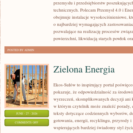
przemysłu i przedsiębiorstw poszukujący
technicznych. Polecam Przemysł 4.0 i Ener
obejmuje instalacje wysokociśnieniowe, k
o najbardziej wymagających zastosowania
pozwalające na realizację procesów związ
powierzchni, likwidacją starych powłok or
POSTED BY ADMIN
Zielona Energia
Ekos-Sułów to inspirujący portal poświęcon
pokazuje, że odpowiedzialność za środowi
wyrzeczeń, skomplikowanych decyzji ani 
w którym czytelnik może znaleźć porady, 
teksty dotyczące codziennych wyborów, d
JUNE - 27 - 2026
gotowania, energii, recyklingu, przyrody
ON
COMMENTS OFF
wspierających bardziej świadomy styl życi
ZIELONA