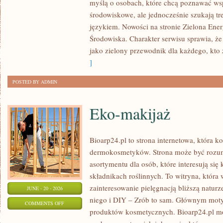
myślą o osobach, które chcą poznawać w
ENERGIA
środowiskowe, ale jednocześnie szukają tr
językiem. Nowości na stronie Zielona Ener
Środowiska. Charakter serwisu sprawia, ż
jako zielony przewodnik dla każdego, kto z
]
POSTED BY ADMIN
Eko-makijaż
Bioarp24.pl to strona internetowa, która k
dermokosmetyków. Strona może być rozumi
asortymentu dla osób, które interesują si
składnikach roślinnych. To witryna, która 
zainteresowanie pielęgnacją bliższą natur
JUNE - 20 - 2026
niego i DIY – Zrób to sam. Głównym motyw
ON
COMMENTS OFF
produktów kosmetycznych. Bioarp24.pl m
EKO-