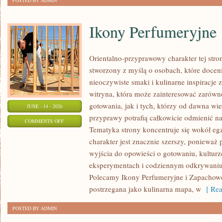
POSTED BY ADMIN
Ikony Perfumeryjne
Orientalno-przyprawowy charakter tej stron
stworzony z myślą o osobach, które docen
nieoczywiste smaki i kulinarne inspiracje 
witryna, która może zainteresować zarów
gotowania, jak i tych, którzy od dawna w
JUNE - 14 - 2026
przyprawy potrafią całkowicie odmienić na
ON
COMMENTS OFF
Tematyka strony koncentruje się wokół egz
IKONY
charakter jest znacznie szerszy, ponieważ
PERFUMERYJNE
wyjścia do opowieści o gotowaniu, kulturz
eksperymentach i codziennym odkrywani
Polecamy Ikony Perfumeryjne i Zapachowe
postrzegana jako kulinarna mapa, w
[ Rea
POSTED BY ADMIN