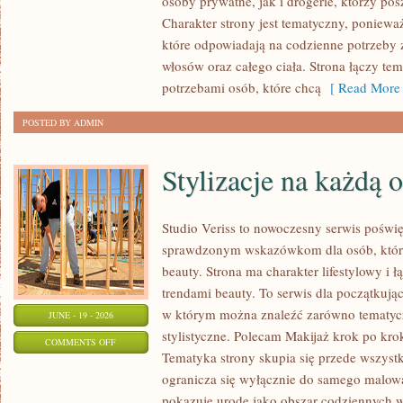
osoby prywatne, jak i drogerie, którzy po
MAKIJAŻ
Charakter strony jest tematyczny, poniewa
które odpowiadają na codzienne potrzeby 
włosów oraz całego ciała. Strona łączy te
potrzebami osób, które chcą
[ Read More 
POSTED BY ADMIN
Stylizacje na każdą 
Studio Veriss to nowoczesny serwis poświ
sprawdzonym wskazówkom dla osób, które 
beauty. Strona ma charakter lifestylowy i 
trendami beauty. To serwis dla początkują
w którym można znaleźć zarówno tematyczne
JUNE - 19 - 2026
stylistyczne. Polecam Makijaż krok po krok
ON
COMMENTS OFF
Tematyka strony skupia się przede wszystk
STYLIZACJE
ogranicza się wyłącznie do samego malowa
NA
pokazuje urodę jako obszar codziennych