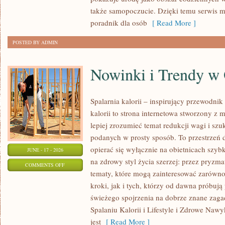
KAŻDĄ
także samopoczucie. Dzięki temu serwis m
OKAZJĘ
poradnik dla osób
[ Read More ]
POSTED BY ADMIN
Nowinki i Trendy w
Spalarnia kalorii – inspirujący przewodnik 
kalorii to strona internetowa stworzony z 
lepiej zrozumieć temat redukcji wagi i szu
podanych w prosty sposób. To przestrzeń d
opierać się wyłącznie na obietnicach szybk
JUNE - 17 - 2026
na zdrowy styl życia szerzej: przez pryzma
ON
COMMENTS OFF
tematy, które mogą zainteresować zarówno
NOWINKI
kroki, jak i tych, którzy od dawna próbują
I
świeżego spojrzenia na dobrze znane zag
TRENDY
Spalaniu Kalorii i Lifestyle i Zdrowe Nawy
W
jest
[ Read More ]