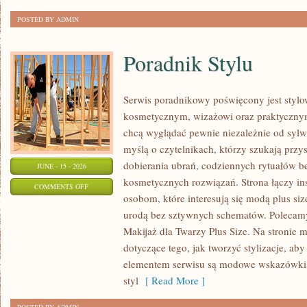
POSTED BY ADMIN
Poradnik Stylu
Serwis poradnikowy poświęcony jest stylo
kosmetycznym, wizażowi oraz praktyczny
chcą wyglądać pewnie niezależnie od sylwe
myślą o czytelnikach, którzy szukają prz
dobierania ubrań, codziennych rytuałów 
JUNE - 15 - 2026
kosmetycznych rozwiązań. Strona łączy ins
ON
COMMENTS OFF
osobom, które interesują się modą plus si
PORADNIK
urodą bez sztywnych schematów. Polecamy 
STYLU
Makijaż dla Twarzy Plus Size. Na stronie 
dotyczące tego, jak tworzyć stylizacje, 
elementem serwisu są modowe wskazówki, 
styl
[ Read More ]