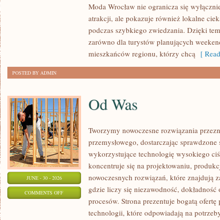
Moda Wrocław nie ogranicza się wyłącznie
atrakcji, ale pokazuje również lokalne cie
podczas szybkiego zwiedzania. Dzięki t
zarówno dla turystów planujących weekend
mieszkańców regionu, którzy chcą
[ Read
POSTED BY ADMIN
Od Was
Tworzymy nowoczesne rozwiązania przezn
przemysłowego, dostarczając sprawdzone 
wykorzystujące technologię wysokiego ciś
koncentruje się na projektowaniu, produkc
nowoczesnych rozwiązań, które znajdują z
JUNE - 30 - 2026
gdzie liczy się niezawodność, dokładnoś
ON
COMMENTS OFF
procesów. Strona prezentuje bogatą ofertę
OD
technologii, które odpowiadają na potrzeb
WAS