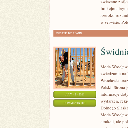
związane z siło
funkcjonalnym,
szeroko rozumi
w serwisie. Pol
POSTED BY ADMIN
Świdni
Moda Wrocław 
zwiedzaniu na
Wrocławia oraz 
Polski. Strona
informacje doty
JULY - 2 - 2026
wydarzeń, rekr
ON
COMMENTS OFF
Dolnego Śląska.
ŚWIDNICA
Moda Wrocław n
atrakcji, ale p