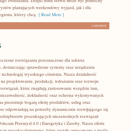
iego zwiedzania. Dzięki temu serwis może być pomocny
rystów planujących weekendowy wyjazd, jak i dla
gionu, którzy chcą
[ Read More ]
CONTINUE
s
czesne rozwiązania przeznaczone dla sektora
 dostarczając sprawdzone systemy oraz urządzenia
 technologię wysokiego ciśnienia. Nasza działalność
ę na projektowaniu, produkcji, wdrażaniu oraz rozwoju
ozwiązań, które znajdują zastosowanie wszędzie tam,
ę niezawodność, dokładność oraz ochrona wykonywanych
na prezentuje bogatą ofertę produktów, usług oraz
tóre odpowiadają na potrzeby dynamicznie rozwijającego się
zedsiębiorstw poszukujących niezawodnych rozwiązań
Polecam Przemysł 4.0 i Energetyka i Zasoby. Nasza oferta
lacje wysokociśnieniowe, które zostały opracowane z myślą