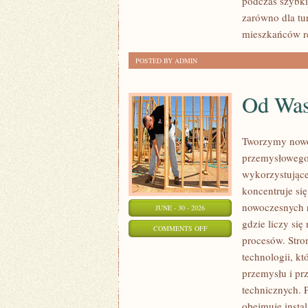
podczas szybk
zarówno dla tu
mieszkańców re
POSTED BY ADMIN
Od Wa
Tworzymy nowo
przemysłowego,
wykorzystujące
koncentruje si
nowoczesnych r
JUNE - 30 - 2026
gdzie liczy si
ON
COMMENTS OFF
procesów. Stro
OD
technologii, k
WAS
przemysłu i pr
technicznych. 
obejmuje insta