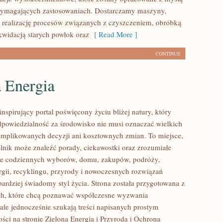
wymagających zastosowaniach. Dostarczamy maszyny,
 realizację procesów związanych z czyszczeniem, obróbką
ikwidacją starych powłok oraz
[ Read More ]
CONTINUE
a Energia
nspirujący portal poświęcony życiu bliżej natury, który
dpowiedzialność za środowisko nie musi oznaczać wielkich
mplikowanych decyzji ani kosztownych zmian. To miejsce,
lnik może znaleźć porady, ciekawostki oraz zrozumiałe
ące codziennych wyborów, domu, zakupów, podróży,
rgii, recyklingu, przyrody i nowoczesnych rozwiązań
bardziej świadomy styl życia. Strona została przygotowana z
ch, które chcą poznawać współczesne wyzwania
ale jednocześnie szukają treści napisanych prostym
ści na stronie Zielona Energia i Przyroda i Ochrona