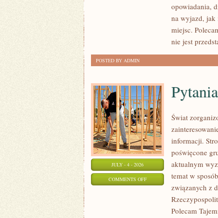
opowiadania, d
ZELANDIA
na wyjazd, jak 
miejsc. Poleca
nie jest przeds
POSTED BY ADMIN
Pytania
Świat zorganiz
zainteresowani
informacji. St
poświęcone gru
aktualnym wyz
JULY - 4 - 2026
temat w sposób
ON
COMMENTS OFF
związanych z d
PYTANIA
Rzeczypospolite
OD
Polecam Tajemn
CZYTELNIKÓW