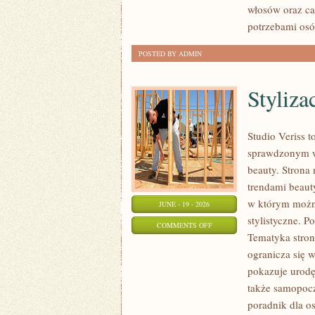
włosów oraz ca
potrzebami osó
POSTED BY ADMIN
Styliza
Studio Veriss 
sprawdzonym ws
beauty. Strona 
trendami beaut
w którym można
JUNE - 19 - 2026
stylistyczne. P
ON
COMMENTS OFF
Tematyka stron
STYLIZACJE
ogranicza się 
NA
pokazuje urod
KAŻDĄ
także samopocz
OKAZJĘ
poradnik dla o