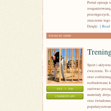
Portal opisuje 
zorganizowaną,
przestępczych, 
znaczenie tego
Dzięki
[ Read 
POSTED BY ADMIN
Trening
Sport i aktywno
ćwiczenia. To 
oraz codzienną
rozbudowane k
zarówno począt
JULY - 3 - 2026
materiały doty
ON
COMMENTS OFF
oraz świadomeg
TRENING
popularyzowani
SIŁOWY