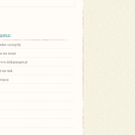
ama:
pełne szczegóły
a ten temat
www.dzikiparapet.pl
 ten link
więcej