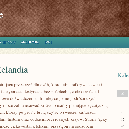
e
ERNETOWY
ARCHIWUM
TAGI
elandia
Kale
pirująca przestrzeń dla osób, które lubią odkrywać świat i
fascynujące destynacje bez pośpiechu, z ciekawością i
M
 nowe doświadczenia. To miejsce pełne podróżniczych
ry może zainteresować zarówno osoby planujące egzotyczną
3
ych, którzy po prostu lubią czytać o świecie, kulturach,
10
hni, historii oraz codzienności różnych krajów. Strona łączy
17
nicze ciekawostki z lekkim, przystępnym sposobem
24