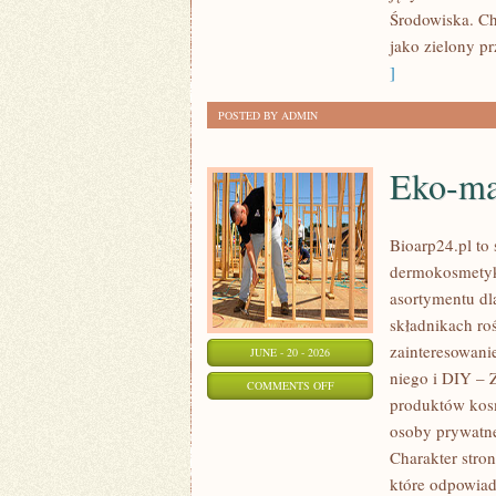
Środowiska. Ch
jako zielony pr
]
POSTED BY ADMIN
Eko-ma
Bioarp24.pl to 
dermokosmetykó
asortymentu dl
składnikach roś
zainteresowani
JUNE - 20 - 2026
niego i DIY – 
ON
COMMENTS OFF
produktów kos
EKO-
osoby prywatne
MAKIJAŻ
Charakter stron
które odpowiad