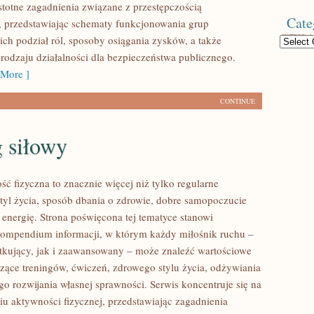
istotne zagadnienia związane z przestępczością
Cate
 przedstawiając schematy funkcjonowania grup
ich podział ról, sposoby osiągania zysków, a także
Categories
 rodzaju działalności dla bezpieczeństwa publicznego.
More ]
CONTINUE
 siłowy
ść fizyczna to znacznie więcej niż tylko regularne
styl życia, sposób dbania o zdrowie, dobre samopoczucie
 energię. Strona poświęcona tej tematyce stanowi
ompendium informacji, w którym każdy miłośnik ruchu –
kujący, jak i zaawansowany – może znaleźć wartościowe
czące treningów, ćwiczeń, zdrowego stylu życia, odżywiania
o rozwijania własnej sprawności. Serwis koncentruje się na
u aktywności fizycznej, przedstawiając zagadnienia