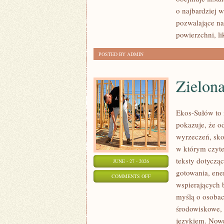
o najbardziej 
pozwalające na
powierzchni, l
POSTED BY ADMIN
Zielon
Ekos-Sułów to i
pokazuje, że o
wyrzeczeń, sko
w którym czyte
teksty dotycz
JUNE - 27 - 2026
gotowania, ene
ON
COMMENTS OFF
wspierających 
ZIELONA
myślą o osoba
ENERGIA
środowiskowe, 
językiem. Nowo