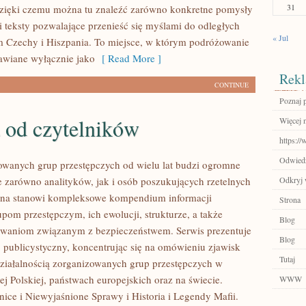
31
zięki czemu można tu znaleźć zarówno konkretne pomysły
i teksty pozwalające przenieść się myślami do odległych
« Jul
m Czechy i Hiszpania. To miejsce, w którym podróżowanie
tawiane wyłącznie jako
[ Read More ]
Rekl
CONTINUE
Poznaj 
 od czytelników
Więcej n
https://
Odwiedź
owanych grup przestępczych od wielu lat budzi ogromne
e zarówno analityków, jak i osób poszukujących rzetelnych
Odkryj 
rona stanowi kompleksowe kompendium informacji
Strona
pom przestępczym, ich ewolucji, strukturze, a także
Blog
waniom związanym z bezpieczeństwem. Serwis prezentuje
Blog
 publicystyczny, koncentrując się na omówieniu zjawisk
Tutaj
ziałalnością zorganizowanych grup przestępczych w
j Polskiej, państwach europejskich oraz na świecie.
WWW
ice i Niewyjaśnione Sprawy i Historia i Legendy Mafii.