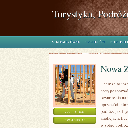
Turystyka, Podróż
STRONA GŁÓWNA
SPIS TREŚCI
BLOG INT
Nowa Z
Cherrish to ins
chcą poznawać 
otwartością na
opowieści, któ
podróż, jak i t
JULY - 6 - 2026
atrakcjach, kuc
ON
COMMENTS OFF
w sobie podróż
NOWA