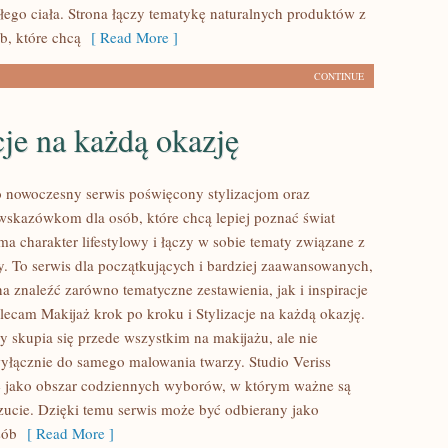
łego ciała. Strona łączy tematykę naturalnych produktów z
b, które chcą
[ Read More ]
CONTINUE
cje na każdą okazję
to nowoczesny serwis poświęcony stylizacjom oraz
kazówkom dla osób, które chcą lepiej poznać świat
ma charakter lifestylowy i łączy w sobie tematy związane z
y. To serwis dla początkujących i bardziej zaawansowanych,
 znaleźć zarówno tematyczne zestawienia, jak i inspiracje
olecam Makijaż krok po kroku i Stylizacje na każdą okazję.
y skupia się przede wszystkim na makijażu, ale nie
wyłącznie do samego malowania twarzy. Studio Veriss
ę jako obszar codziennych wyborów, w którym ważne są
ucie. Dzięki temu serwis może być odbierany jako
sób
[ Read More ]