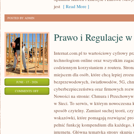
W
jest
[ Read More ]
ODCHUDZANIU
POSTED BY ADMIN
Prawo i Regulacje w 
Internat.com.pl to wartościowy cyfrowy 
technologiom online oraz wszystkim zagad
codziennym korzystaniem z routera. Str
miejscem dla osób, które chcą lepiej zrozum
bezprzewodowych, światłowodów, 5G, chm
JUNE - 17 - 2026
cyberbezpieczeństwa oraz firmowych rozw
ON
COMMENTS OFF
Nowości na stronie: Chmura i Przechowyw
PRAWO
w Sieci. To serwis, w którym nowoczesna
I
sposób czytelny. Zamiast suchej teorii, cz
REGULACJE
wskazówki, które pomagają rozwiązać pro
W
pełnić funkcję kompendium dla każdego, k
INTERNECIE
internetu. Główna tematyka strony skupia 