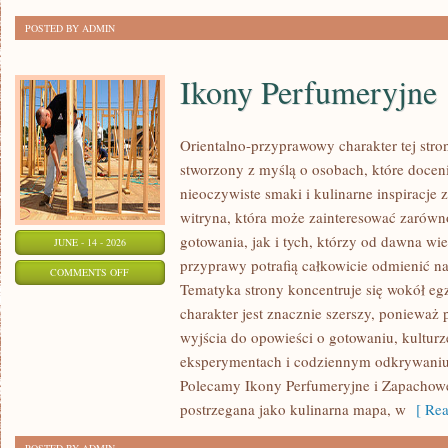
POSTED BY ADMIN
Ikony Perfumeryjne
Orientalno-przyprawowy charakter tej stron
stworzony z myślą o osobach, które docen
nieoczywiste smaki i kulinarne inspiracje 
witryna, która może zainteresować zarów
gotowania, jak i tych, którzy od dawna w
JUNE - 14 - 2026
przyprawy potrafią całkowicie odmienić na
ON
COMMENTS OFF
Tematyka strony koncentruje się wokół egz
IKONY
charakter jest znacznie szerszy, ponieważ
PERFUMERYJNE
wyjścia do opowieści o gotowaniu, kulturz
eksperymentach i codziennym odkrywani
Polecamy Ikony Perfumeryjne i Zapachowe
postrzegana jako kulinarna mapa, w
[ Rea