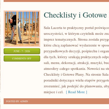
Checklisty i Gotowe
Sala Lacerta to praktyczny portal poświę
uroczystości, w którym czytelnik może zn
imprez tematycznych. Strona została przy
które chcą zaplanować wydarzenie w spos
przypadkowych decyzji, pośpiechu i organ
JUNE - 7 - 2026
dla tych, którzy szukają praktycznych od
ON
COMMENTS OFF
sali, menu, dekoracji, atrakcji, muzyki, b
CHECKLISTY
atmosfery całego spotkania. Nowości na str
I
Checklisty i Gotowe Plany. Na stronie Sal
GOTOWE
poradniki dotyczące wielu etapów przygot
PLANY
zrozumieć, jak podejść do planowania, ab
miejsce i cel.
[ Read More ]
POSTED BY ADMIN