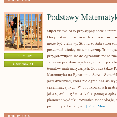
POSTED BY ADMIN
Podstawy Matematy
SuperMatma.pl to przystępny serwis inte
który pokazuje, że świat liczb, wzorów, r
może być ciekawy. Strona została stworzon
poszerzać wiedzę matematyczną. To miejs
przygotowująca się do egzaminu może zna
JUNE - 9 - 2026
zarówno podstawowych zagadnień, jak i b
ON
COMMENTS OFF
tematów matematycznych. Zobacz także P
PODSTAWY
Matematyka na Egzaminie. Serwis SuperM
MATEMATYKI
jako dziedzinę, która nie ogranicza się wy
egzaminacyjnych. W publikowanych materi
jako sposób myślenia, które pomaga opisy
planować wydatki, rozumieć technologię,
problemy i dostrzegać
[ Read More ]
POSTED BY ADMIN