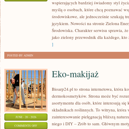
wspierających bardziej świadomy styl życi
ZIELONA
myślą o osobach, które chcą poznawać w
ENERGIA
środowiskowe, ale jednocześnie szukają tr
językiem. Nowości na stronie Zielona Ener
Środowiska. Charakter serwisu sprawia, ż
jako zielony przewodnik dla każdego, kto z
]
POSTED BY ADMIN
Eko-makijaż
Bioarp24.pl to strona internetowa, która k
dermokosmetyków. Strona może być rozumi
asortymentu dla osób, które interesują si
składnikach roślinnych. To witryna, która 
zainteresowanie pielęgnacją bliższą natur
JUNE - 20 - 2026
niego i DIY – Zrób to sam. Głównym motyw
ON
COMMENTS OFF