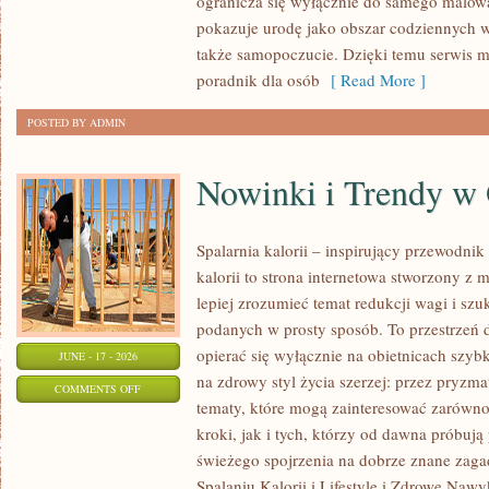
ogranicza się wyłącznie do samego malowa
NA
pokazuje urodę jako obszar codziennych
KAŻDĄ
także samopoczucie. Dzięki temu serwis m
OKAZJĘ
poradnik dla osób
[ Read More ]
POSTED BY ADMIN
Nowinki i Trendy w
Spalarnia kalorii – inspirujący przewodnik 
kalorii to strona internetowa stworzony z 
lepiej zrozumieć temat redukcji wagi i szu
podanych w prosty sposób. To przestrzeń d
opierać się wyłącznie na obietnicach szybk
JUNE - 17 - 2026
na zdrowy styl życia szerzej: przez pryzma
ON
COMMENTS OFF
tematy, które mogą zainteresować zarówno
NOWINKI
kroki, jak i tych, którzy od dawna próbują
I
świeżego spojrzenia na dobrze znane zag
TRENDY
Spalaniu Kalorii i Lifestyle i Zdrowe Nawy