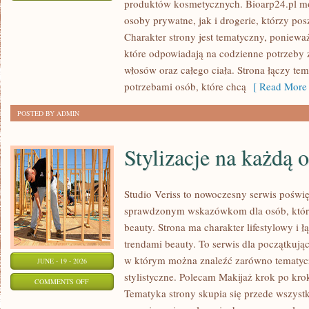
produktów kosmetycznych. Bioarp24.pl m
EKO-
osoby prywatne, jak i drogerie, którzy po
MAKIJAŻ
Charakter strony jest tematyczny, poniewa
które odpowiadają na codzienne potrzeby 
włosów oraz całego ciała. Strona łączy te
potrzebami osób, które chcą
[ Read More 
POSTED BY ADMIN
Stylizacje na każdą 
Studio Veriss to nowoczesny serwis poświ
sprawdzonym wskazówkom dla osób, które 
beauty. Strona ma charakter lifestylowy i 
trendami beauty. To serwis dla początkują
w którym można znaleźć zarówno tematyczne
JUNE - 19 - 2026
stylistyczne. Polecam Makijaż krok po krok
ON
COMMENTS OFF
Tematyka strony skupia się przede wszystk
STYLIZACJE