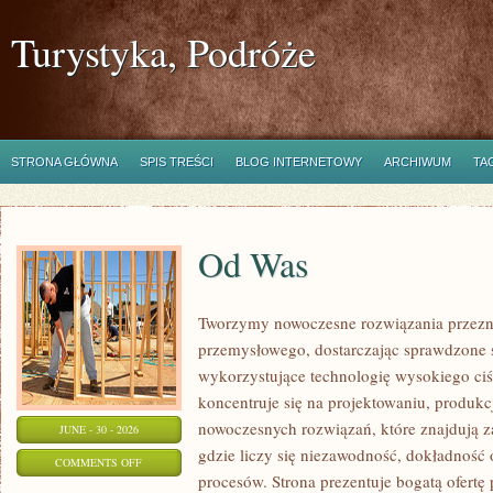
Turystyka, Podróże
STRONA GŁÓWNA
SPIS TREŚCI
BLOG INTERNETOWY
ARCHIWUM
TA
Od Was
Tworzymy nowoczesne rozwiązania przezn
przemysłowego, dostarczając sprawdzone 
wykorzystujące technologię wysokiego ciś
koncentruje się na projektowaniu, produkc
nowoczesnych rozwiązań, które znajdują z
JUNE - 30 - 2026
gdzie liczy się niezawodność, dokładnoś
ON
COMMENTS OFF
procesów. Strona prezentuje bogatą ofertę
OD