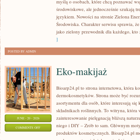
myślą o osobach, które chcą poznawać w
ENERGIA
środowiskowe, ale jednocześnie szukają tr
językiem. Nowości na stronie Zielona Ener
Środowiska. Charakter serwisu sprawia, ż
jako zielony przewodnik dla każdego, kto z
]
POSTED BY ADMIN
Eko-makijaż
Bioarp24.pl to strona internetowa, która k
dermokosmetyków. Strona może być rozumi
asortymentu dla osób, które interesują si
składnikach roślinnych. To witryna, która 
zainteresowanie pielęgnacją bliższą natur
JUNE - 20 - 2026
niego i DIY – Zrób to sam. Głównym motyw
ON
COMMENTS OFF
produktów kosmetycznych. Bioarp24.pl m
EKO-