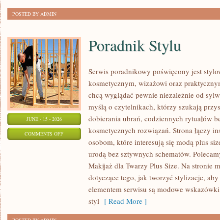
POSTED BY ADMIN
Poradnik Stylu
Serwis poradnikowy poświęcony jest stylo
kosmetycznym, wizażowi oraz praktyczny
chcą wyglądać pewnie niezależnie od sylwe
myślą o czytelnikach, którzy szukają prz
dobierania ubrań, codziennych rytuałów 
JUNE - 15 - 2026
kosmetycznych rozwiązań. Strona łączy ins
ON
COMMENTS OFF
osobom, które interesują się modą plus si
PORADNIK
urodą bez sztywnych schematów. Polecamy 
STYLU
Makijaż dla Twarzy Plus Size. Na stronie 
dotyczące tego, jak tworzyć stylizacje, 
elementem serwisu są modowe wskazówki, 
styl
[ Read More ]