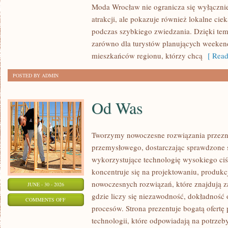
Moda Wrocław nie ogranicza się wyłącznie
atrakcji, ale pokazuje również lokalne cie
podczas szybkiego zwiedzania. Dzięki t
zarówno dla turystów planujących weekend
mieszkańców regionu, którzy chcą
[ Read
POSTED BY ADMIN
Od Was
Tworzymy nowoczesne rozwiązania przezn
przemysłowego, dostarczając sprawdzone 
wykorzystujące technologię wysokiego ciś
koncentruje się na projektowaniu, produkc
nowoczesnych rozwiązań, które znajdują z
JUNE - 30 - 2026
gdzie liczy się niezawodność, dokładnoś
ON
COMMENTS OFF
procesów. Strona prezentuje bogatą ofertę
OD
technologii, które odpowiadają na potrzeb
WAS