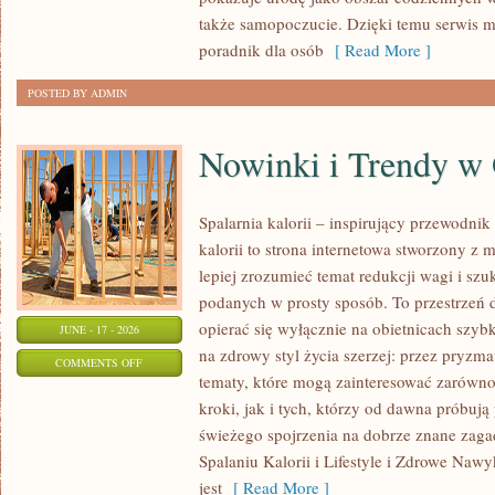
KAŻDĄ
także samopoczucie. Dzięki temu serwis m
OKAZJĘ
poradnik dla osób
[ Read More ]
POSTED BY ADMIN
Nowinki i Trendy w
Spalarnia kalorii – inspirujący przewodnik 
kalorii to strona internetowa stworzony z 
lepiej zrozumieć temat redukcji wagi i szu
podanych w prosty sposób. To przestrzeń d
opierać się wyłącznie na obietnicach szybk
JUNE - 17 - 2026
na zdrowy styl życia szerzej: przez pryzma
ON
COMMENTS OFF
tematy, które mogą zainteresować zarówno
NOWINKI
kroki, jak i tych, którzy od dawna próbują
I
świeżego spojrzenia na dobrze znane zag
TRENDY
Spalaniu Kalorii i Lifestyle i Zdrowe Nawy
W
jest
[ Read More ]