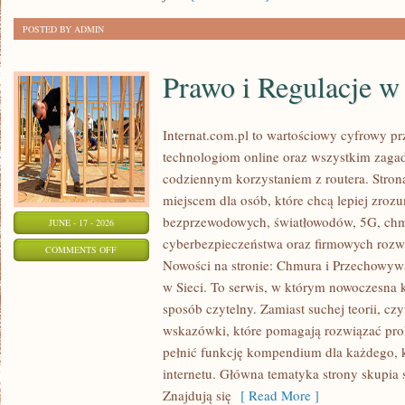
ODCHUDZANIU
POSTED BY ADMIN
Prawo i Regulacje w 
Internat.com.pl to wartościowy cyfrowy 
technologiom online oraz wszystkim zagad
codziennym korzystaniem z routera. Str
miejscem dla osób, które chcą lepiej zrozum
bezprzewodowych, światłowodów, 5G, chm
JUNE - 17 - 2026
cyberbezpieczeństwa oraz firmowych rozw
ON
COMMENTS OFF
Nowości na stronie: Chmura i Przechowyw
PRAWO
w Sieci. To serwis, w którym nowoczesna
I
sposób czytelny. Zamiast suchej teorii, cz
REGULACJE
wskazówki, które pomagają rozwiązać pro
W
pełnić funkcję kompendium dla każdego, k
INTERNECIE
internetu. Główna tematyka strony skupia 
Znajdują się
[ Read More ]