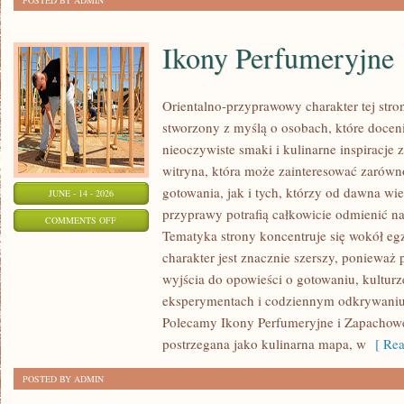
POSTED BY ADMIN
Ikony Perfumeryjne
Orientalno-przyprawowy charakter tej stron
stworzony z myślą o osobach, które docen
nieoczywiste smaki i kulinarne inspiracje 
witryna, która może zainteresować zarów
gotowania, jak i tych, którzy od dawna w
JUNE - 14 - 2026
przyprawy potrafią całkowicie odmienić na
ON
COMMENTS OFF
Tematyka strony koncentruje się wokół egz
IKONY
charakter jest znacznie szerszy, ponieważ
PERFUMERYJNE
wyjścia do opowieści o gotowaniu, kulturz
eksperymentach i codziennym odkrywani
Polecamy Ikony Perfumeryjne i Zapachowe
postrzegana jako kulinarna mapa, w
[ Rea
POSTED BY ADMIN