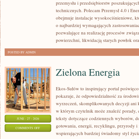
przemysłu i przedsiębiorstw poszukujący
technicznych. Polecam Przemysł 4.0 i Ener
obejmuje instalacje wysokociśnieniowe, k
o najbardziej wymagających zastosowania
pozwalające na realizację procesów związ
powierzchni, likwidacją starych powłok or
POSTED BY ADMIN
Zielona Energia
Ekos-Sułów to inspirujący portal poświęcon
pokazuje, że odpowiedzialność za środowi
wyrzeczeń, skomplikowanych decyzji ani 
w którym czytelnik może znaleźć porady, 
teksty dotyczące codziennych wyborów, d
JUNE - 27 - 2026
gotowania, energii, recyklingu, przyrody
ON
COMMENTS OFF
wspierających bardziej świadomy styl życi
ZIELONA