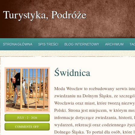
Turystyka, Podróże
STRONA GŁÓWNA
SPIS TREŚCI
BLOG INTERNETOWY
ARCHIWUM
TA
Świdnica
Moda Wrocław to rozbudowany serwis int
zwiedzaniu na Dolnym Śląsku, ze szczeg
Wrocławia oraz miast, które tworzą niezwyk
Polski. Strona jest miejscem, w którym mo
informacje dotyczące zwiedzania, historii, 
JULY - 2 - 2026
wydarzeń, rekreacji oraz codziennego życi
ON
COMMENTS OFF
Dolnego Śląska. To portal dla osób, które 
ŚWIDNICA