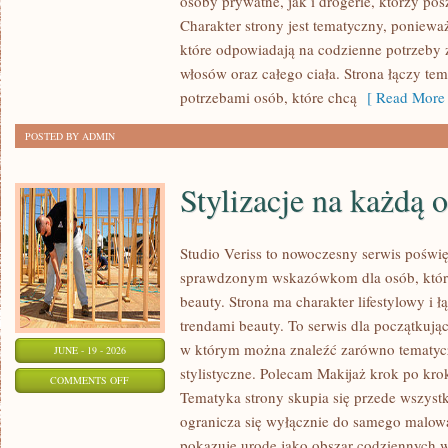
osoby prywatne, jak i drogerie, którzy po
MAKIJAŻ
Charakter strony jest tematyczny, poniewa
które odpowiadają na codzienne potrzeby 
włosów oraz całego ciała. Strona łączy te
potrzebami osób, które chcą
[ Read More 
POSTED BY ADMIN
Stylizacje na każdą 
Studio Veriss to nowoczesny serwis poświ
sprawdzonym wskazówkom dla osób, które 
beauty. Strona ma charakter lifestylowy i 
trendami beauty. To serwis dla początkują
w którym można znaleźć zarówno tematyczne
JUNE - 19 - 2026
stylistyczne. Polecam Makijaż krok po krok
ON
COMMENTS OFF
Tematyka strony skupia się przede wszystk
STYLIZACJE
ogranicza się wyłącznie do samego malowa
NA
pokazuje urodę jako obszar codziennych