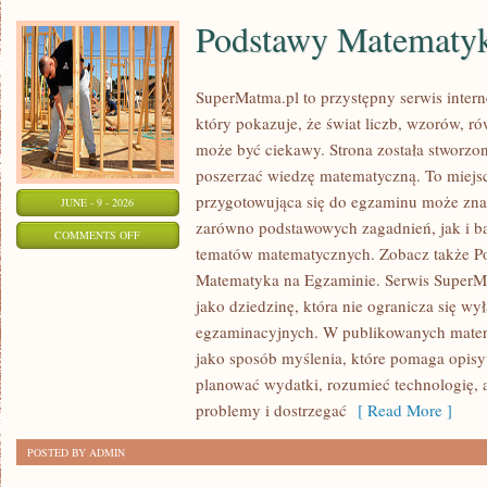
Podstawy Matematy
SuperMatma.pl to przystępny serwis inte
który pokazuje, że świat liczb, wzorów, r
może być ciekawy. Strona została stworzon
poszerzać wiedzę matematyczną. To miejs
przygotowująca się do egzaminu może zna
JUNE - 9 - 2026
zarówno podstawowych zagadnień, jak i b
ON
COMMENTS OFF
tematów matematycznych. Zobacz także P
PODSTAWY
Matematyka na Egzaminie. Serwis SuperM
MATEMATYKI
jako dziedzinę, która nie ogranicza się wy
egzaminacyjnych. W publikowanych materi
jako sposób myślenia, które pomaga opisy
planować wydatki, rozumieć technologię,
problemy i dostrzegać
[ Read More ]
POSTED BY ADMIN