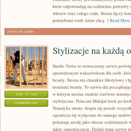
które odpowiadają na codzienne potrzeby 
włosów oraz całego ciała. Strona łączy te
potrzebami osób, które chcą
[ Read More 
POSTED BY ADMIN
Stylizacje na każdą 
Studio Veriss to nowoczesny serwis poświ
sprawdzonym wskazówkom dla osób, które 
beauty. Strona ma charakter lifestylowy i 
trendami beauty. To serwis dla początkują
w którym można znaleźć zarówno tematyczne
JUNE - 19 - 2026
stylistyczne. Polecam Makijaż krok po krok
ON
COMMENTS OFF
Tematyka strony skupia się przede wszystk
STYLIZACJE
ogranicza się wyłącznie do samego malowa
NA
pokazuje urodę jako obszar codziennych
KAŻDĄ
także samopoczucie. Dzięki temu serwis m