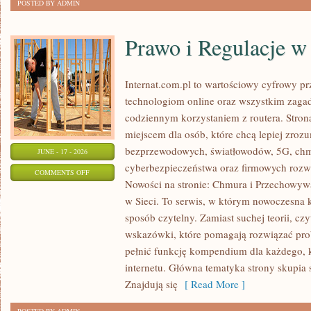
POSTED BY ADMIN
Prawo i Regulacje w 
Internat.com.pl to wartościowy cyfrowy 
technologiom online oraz wszystkim zagad
codziennym korzystaniem z routera. Str
miejscem dla osób, które chcą lepiej zrozum
bezprzewodowych, światłowodów, 5G, chm
JUNE - 17 - 2026
cyberbezpieczeństwa oraz firmowych rozw
ON
COMMENTS OFF
Nowości na stronie: Chmura i Przechowyw
PRAWO
w Sieci. To serwis, w którym nowoczesna
I
sposób czytelny. Zamiast suchej teorii, cz
REGULACJE
wskazówki, które pomagają rozwiązać pro
W
pełnić funkcję kompendium dla każdego, k
INTERNECIE
internetu. Główna tematyka strony skupia 
Znajdują się
[ Read More ]