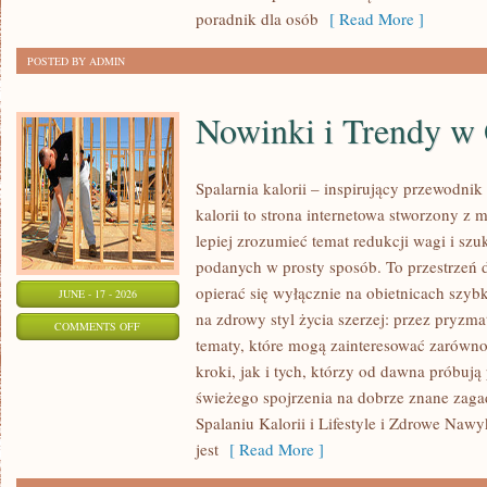
OKAZJĘ
poradnik dla osób
[ Read More ]
POSTED BY ADMIN
Nowinki i Trendy w
Spalarnia kalorii – inspirujący przewodnik 
kalorii to strona internetowa stworzony z 
lepiej zrozumieć temat redukcji wagi i szu
podanych w prosty sposób. To przestrzeń d
opierać się wyłącznie na obietnicach szybk
JUNE - 17 - 2026
na zdrowy styl życia szerzej: przez pryzma
ON
COMMENTS OFF
tematy, które mogą zainteresować zarówno
NOWINKI
kroki, jak i tych, którzy od dawna próbują
I
świeżego spojrzenia na dobrze znane zag
TRENDY
Spalaniu Kalorii i Lifestyle i Zdrowe Nawy
W
jest
[ Read More ]
ODCHUDZANIU