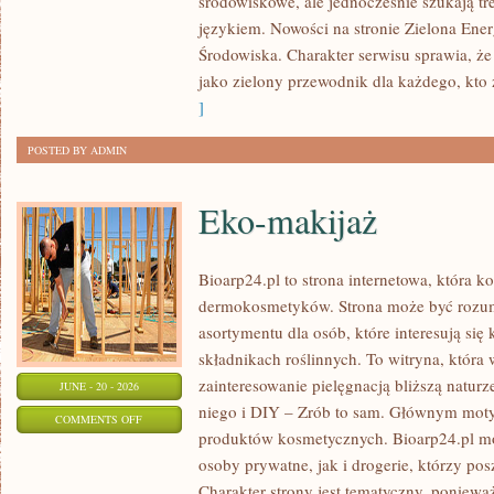
środowiskowe, ale jednocześnie szukają tr
językiem. Nowości na stronie Zielona Ener
Środowiska. Charakter serwisu sprawia, ż
jako zielony przewodnik dla każdego, kto z
]
POSTED BY ADMIN
Eko-makijaż
Bioarp24.pl to strona internetowa, która k
dermokosmetyków. Strona może być rozumi
asortymentu dla osób, które interesują si
składnikach roślinnych. To witryna, która 
zainteresowanie pielęgnacją bliższą natur
JUNE - 20 - 2026
niego i DIY – Zrób to sam. Głównym motyw
ON
COMMENTS OFF
produktów kosmetycznych. Bioarp24.pl m
EKO-
osoby prywatne, jak i drogerie, którzy po
MAKIJAŻ
Charakter strony jest tematyczny, poniewa