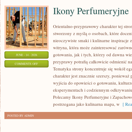
Ikony Perfumeryjne
Orientalno-przyprawowy charakter tej stron
stworzony z myślą o osobach, które docen
nieoczywiste smaki i kulinarne inspiracje 
witryna, która może zainteresować zarów
gotowania, jak i tych, którzy od dawna w
JUNE - 14 - 2026
przyprawy potrafią całkowicie odmienić na
ON
COMMENTS OFF
Tematyka strony koncentruje się wokół egz
IKONY
charakter jest znacznie szerszy, ponieważ
PERFUMERYJNE
wyjścia do opowieści o gotowaniu, kulturz
eksperymentach i codziennym odkrywani
Polecamy Ikony Perfumeryjne i Zapachowe
postrzegana jako kulinarna mapa, w
[ Rea
POSTED BY ADMIN