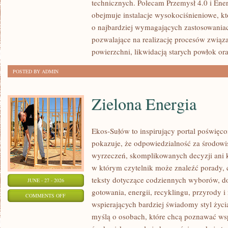
technicznych. Polecam Przemysł 4.0 i Ener
obejmuje instalacje wysokociśnieniowe, k
o najbardziej wymagających zastosowania
pozwalające na realizację procesów związ
powierzchni, likwidacją starych powłok or
POSTED BY ADMIN
Zielona Energia
Ekos-Sułów to inspirujący portal poświęcon
pokazuje, że odpowiedzialność za środowi
wyrzeczeń, skomplikowanych decyzji ani 
w którym czytelnik może znaleźć porady, 
teksty dotyczące codziennych wyborów, d
JUNE - 27 - 2026
gotowania, energii, recyklingu, przyrody
ON
COMMENTS OFF
wspierających bardziej świadomy styl życi
ZIELONA
myślą o osobach, które chcą poznawać w
ENERGIA