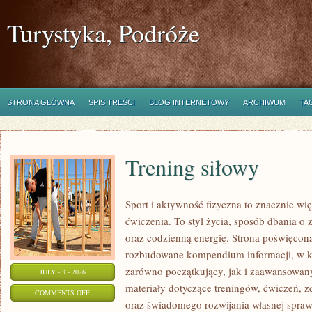
Turystyka, Podróże
STRONA GŁÓWNA
SPIS TREŚCI
BLOG INTERNETOWY
ARCHIWUM
TA
Trening siłowy
Sport i aktywność fizyczna to znacznie wię
ćwiczenia. To styl życia, sposób dbania o
oraz codzienną energię. Strona poświęcona
rozbudowane kompendium informacji, w k
zarówno początkujący, jak i zaawansowan
JULY - 3 - 2026
materiały dotyczące treningów, ćwiczeń, z
ON
COMMENTS OFF
oraz świadomego rozwijania własnej sprawn
TRENING