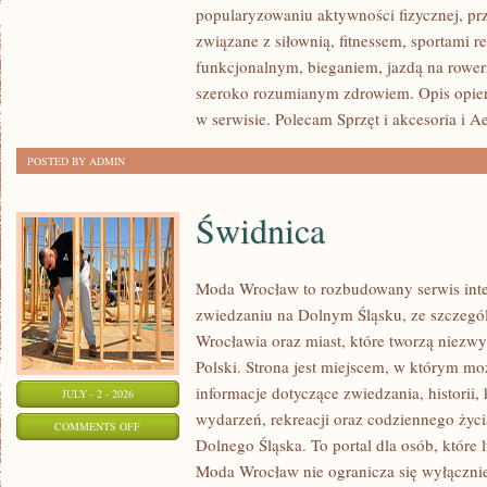
popularyzowaniu aktywności fizycznej, pr
SIŁOWY
związane z siłownią, fitnessem, sportami r
funkcjonalnym, bieganiem, jazdą na rowerz
szeroko rozumianym zdrowiem. Opis opier
w serwisie. Polecam Sprzęt i akcesoria i A
POSTED BY ADMIN
Świdnica
Moda Wrocław to rozbudowany serwis int
zwiedzaniu na Dolnym Śląsku, ze szczeg
Wrocławia oraz miast, które tworzą niezwyk
Polski. Strona jest miejscem, w którym mo
informacje dotyczące zwiedzania, historii, 
JULY - 2 - 2026
wydarzeń, rekreacji oraz codziennego życi
ON
COMMENTS OFF
Dolnego Śląska. To portal dla osób, które 
ŚWIDNICA
Moda Wrocław nie ogranicza się wyłącznie