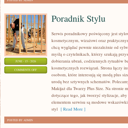
POSTED BY ADMIN
Poradnik Stylu
Serwis poradnikowy poświęcony jest stylo
kosmetycznym, wizażowi oraz praktyczny
chcą wyglądać pewnie niezależnie od sylwe
myślą o czytelnikach, którzy szukają prz
dobierania ubrań, codziennych rytuałów 
JUNE - 15 - 2026
kosmetycznych rozwiązań. Strona łączy ins
ON
COMMENTS OFF
osobom, które interesują się modą plus si
PORADNIK
urodą bez sztywnych schematów. Polecamy 
STYLU
Makijaż dla Twarzy Plus Size. Na stronie 
dotyczące tego, jak tworzyć stylizacje, 
elementem serwisu są modowe wskazówki, 
styl
[ Read More ]
POSTED BY ADMIN