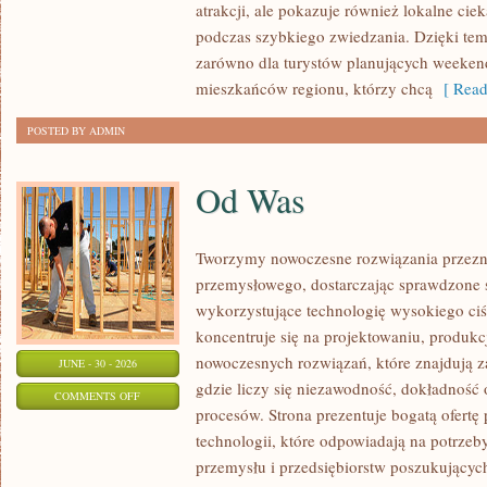
atrakcji, ale pokazuje również lokalne cie
podczas szybkiego zwiedzania. Dzięki t
zarówno dla turystów planujących weekend
mieszkańców regionu, którzy chcą
[ Read
POSTED BY ADMIN
Od Was
Tworzymy nowoczesne rozwiązania przezn
przemysłowego, dostarczając sprawdzone 
wykorzystujące technologię wysokiego ciś
koncentruje się na projektowaniu, produkc
nowoczesnych rozwiązań, które znajdują z
JUNE - 30 - 2026
gdzie liczy się niezawodność, dokładnoś
ON
COMMENTS OFF
procesów. Strona prezentuje bogatą ofertę
OD
technologii, które odpowiadają na potrzeb
WAS
przemysłu i przedsiębiorstw poszukujący