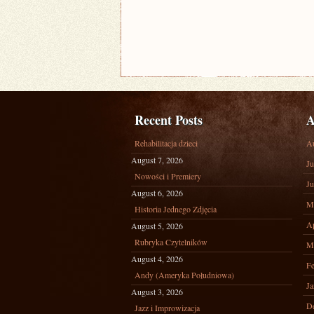
Recent Posts
A
Rehabilitacja dzieci
A
August 7, 2026
Ju
Nowości i Premiery
Ju
August 6, 2026
M
Historia Jednego Zdjęcia
Ap
August 5, 2026
Rubryka Czytelników
M
August 4, 2026
Fe
Andy (Ameryka Południowa)
Ja
August 3, 2026
D
Jazz i Improwizacja