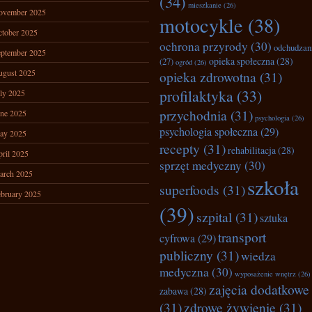
(34)
mieszkanie
(26)
ovember 2025
motocykle
(38)
tober 2025
ochrona przyrody
(30)
odchudzan
ptember 2025
opieka społeczna
(28)
(27)
ogród
(26)
ugust 2025
opieka zdrowotna
(31)
profilaktyka
(33)
ly 2025
przychodnia
(31)
ne 2025
psychologia
(26)
psychologia społeczna
(29)
ay 2025
recepty
(31)
rehabilitacja
(28)
ril 2025
sprzęt medyczny
(30)
arch 2025
szkoła
superfoods
(31)
bruary 2025
(39)
szpital
(31)
sztuka
transport
cyfrowa
(29)
publiczny
(31)
wiedza
medyczna
(30)
wyposażenie wnętrz
(26)
zajęcia dodatkowe
zabawa
(28)
(31)
zdrowe żywienie
(31)