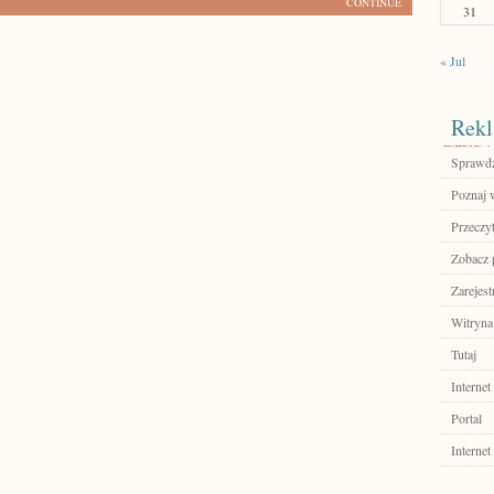
CONTINUE
31
« Jul
Rekl
Sprawdź
Poznaj w
Przeczyt
Zobacz p
Zarejest
Witryna
Tutaj
Internet
Portal
Internet