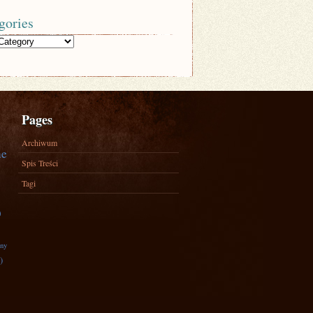
gories
Pages
Archiwum
ne
Spis Treści
Tagi
)
zny
)