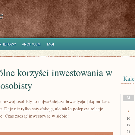
e
ERNETOWY
ARCHIWUM
TAGI
ólne korzyści inwestowania w
Kale
osobisty
M
 rozwój osobisty to najważniejsza inwestycja jaką możesz
e. Daje nie tylko satysfakcję, ale także polepsza relacje,
3
ie. Czas zacząć inwestować w siebie!
10
17
24