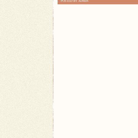
POSTED BY ADMIN
KORZYŚCI
INWESTOWANIA
W
ROZWÓJ
OSOBISTY