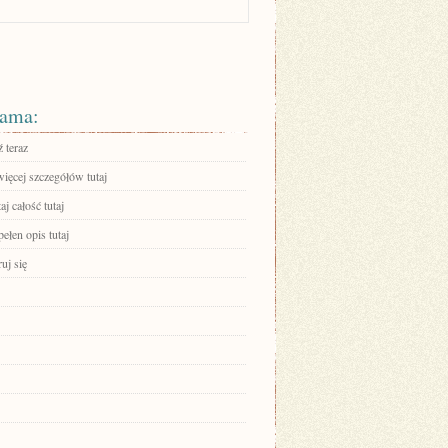
ama:
 teraz
ięcej szczegółów tutaj
aj całość tutaj
ełen opis tutaj
ruj się