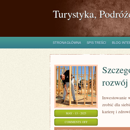
Turystyka, Podróż
STRONA GŁÓWNA
SPIS TREŚCI
BLOG INT
Szczeg
rozwój 
Inwestowanie w
zrobić dla siebi
karierę i zdrow
MAY - 13 - 2025
ON
COMMENTS OFF
SZCZEGÓLNE