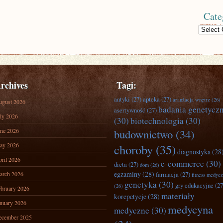
Cate
Categories
rchives
Tagi:
antyki
(27)
apteka
(27)
aranżacja wnętrz
(26)
ugust 2026
badania genetycz
asertywność
(27)
ly 2026
(30)
biotechnologia
(30)
ne 2026
budownictwo
(34)
ay 2026
choroby
(35)
diagnostyka
(28
ril 2026
e-commerce
(30)
dieta
(27)
dom
(26)
egzaminy
(28)
arch 2026
farmacja
(27)
fitness medyc
genetyka
(30)
gry edukacyjne
(27
(26)
bruary 2026
materiały
korepetycje
(28)
nuary 2026
medycyna
medyczne
(30)
ecember 2025