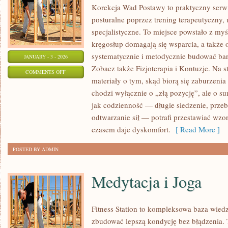
Korekcja Wad Postawy to praktyczny serwi
posturalne poprzez trening terapeutyczny,
specjalistyczne. To miejsce powstało z myś
kręgosłup domagają się wsparcia, a także o
systematycznie i metodycznie budować bard
JANUARY - 3 - 2026
Zobacz także Fizjoterapia i Kontuzje. Na 
ON
COMMENTS OFF
materiały o tym, skąd biorą się zaburzenia 
KRĘGARSTWO
chodzi wyłącznie o „złą pozycję”, ale o 
jak codzienność — długie siedzenie, prze
odtwarzanie sił — potrafi przestawiać wzo
czasem daje dyskomfort.
[ Read More ]
POSTED BY ADMIN
Medytacja i Joga
Fitness Station to kompleksowa baza wiedz
zbudować lepszą kondycję bez błądzenia. 