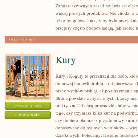
I
Zamiast sztywnych zasad pojawia się elast
SPECJALNE
więcej prostych produktów. Nie chodzi o 
OKAZJE
tylko by gotować tak, żeby było przyjaźni
W
przepisy często podpowiadają, jak zrobić 
WERSJI
POSTED BY ADMIN
FIT
Kury
Kury i Koguty to przestrzeń dla osób, któ
domowej hodowli drobiu – od pierwszych 
przez wychów piskląt, aż po utrzymanie sp
Strona powstała z myślą o tych, którzy mar
praktyczność i chcą prowadzić chów w spo
JANUARY - 5 - 2026
tego, czy trzymasz kilka kur na podwórku
ON
COMMENTS OFF
czy dopiero planujesz przydomowy kurnik,
KURY
dopasowane do realnych warunków – wiejs
działkowych. Polecamy: Historie hodowców