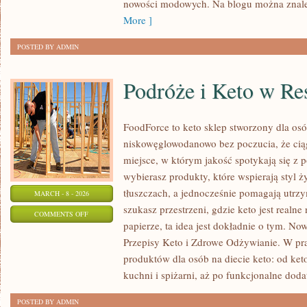
nowości modowych. Na blogu można znale
More ]
POSTED BY ADMIN
Podróże i Keto w Res
FoodForce to keto sklep stworzony dla osó
niskowęglowodanowo bez poczucia, że ciąg
miejsce, w którym jakość spotykają się z
wybierasz produkty, które wspierają styl ż
tłuszczach, a jednocześnie pomagają utrzy
MARCH - 8 - 2026
szukasz przestrzeni, gdzie keto jest realne 
ON
COMMENTS OFF
papierze, ta idea jest dokładnie o tym. Now
PODRÓŻE
Przepisy Keto i Zdrowe Odżywianie. W pra
I
produktów dla osób na diecie keto: od ket
KETO
kuchni i spiżarni, aż po funkcjonalne doda
W
RESTAURACJI
POSTED BY ADMIN