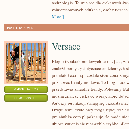
technologia. To miejsce dla ciekawych świa
zainteresowanych edukacją, osoby uczące
More ]
POSTED BY ADMIN
Versace
Blog o trendach modowych to miejsce, w k
znaleźć pomysły dotyczące codziennych sty
pralniafoka.com.pl została stworzona z my
poznawać trendy modowe. To blog modowy
przedstawia aktualne trendy. Polecamy Bale
MARCH - 10 - 2026
można znaleźć ciekawe wpisy, które dotycz
ON
COMMENTS OFF
Autorzy publikacji starają się przedstawia
VERSACE
Dzięki temu czytelnicy mogą lepiej dobie
pralniafoka.com.pl pokazuje, że moda nie
ubioru zmienia się niezwykle szybko, dlate