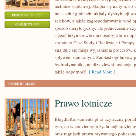
technice sanitarnej. Skupia się na tym, co
miastach i gminach: układy dystrybucji w
FEBRUARY - 26 - 2026
ścieków, a także zagospodarowanie wód o
ON
COMMENTS OFF
sposób merytoryczny, ale jednocześnie czyt
ZRÓWNOWAŻONE
sięgać inżynierowie oraz osoby, które dop
BUDOWNICTWO
stronie to Case Study i Realizacje i Pompy
ENERGETYCZNE
znajduje się misja wyjaśniania procesów, k
spływem sanitarnym. Zamiast ogólników po
hydrodynamika, analiza zlewni, retencja,
także odporność
[ Read More ]
POSTED BY ADMIN
Prawo lotnicze
BlogdlaKonsumenta.pl to użyteczny portal 
tym, co w codziennym życiu najbardziej u
oraz regułach prawa prywatnego pokazany