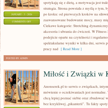
spotykają się z dietą, a motywacja jest tr
strategia. Strona powstała z myślą o tym,
po kroku: od pierwszych kroków na siłown
JANUARY - 3 - 2026
zaawansowane budowanie mocy, masy mięś
ON
COMMENTS OFF
Ciekawe kategorie: Stretching dynamiczny
MEDYTACJA
akcesoria i ubrania do ćwiczeń. W Fitness 
I
podejście oparte na czytelności i regularn
JOGA
spektakularne wyniki w kilka dni, serwis
pracy nad
[ Read More ]
POSTED BY ADMIN
Miłość i Związki w 
Anonserek.pl to serwis o związkach, intym
mówienie o oczekiwaniach jest normalne. T
chcą lepiej poznać siebie oraz zbudować wi
bez krzykliwej „pikanterii”. Tu fakty spot