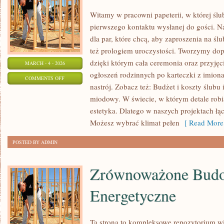
Witamy w pracowni papeterii, w której śl
pierwszego kontaktu wysłanej do gości. N
dla par, które chcą, aby zaproszenia na ślu
też prologiem uroczystości. Tworzymy dopi
dzięki którym cała ceremonia oraz przyjęc
MARCH - 4 - 2026
ogłoszeń rodzinnych po karteczki z imiona
ON
COMMENTS OFF
nastrój. Zobacz też: Budżet i koszty ślubu
PLANOWANIE
miodowy. W świecie, w którym detale robią 
ŚLUBU
estetyka. Dlatego w naszych projektach ł
KROK
Możesz wybrać klimat pełen
[ Read More
PO
KROKU
POSTED BY ADMIN
Zrównoważone Bud
Energetyczne
Ta strona to kompleksowe repozytorium w