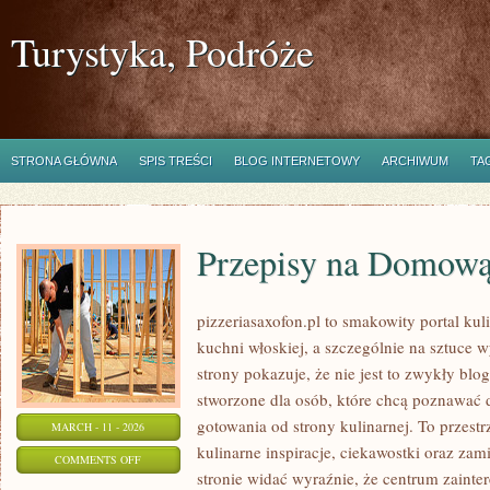
Turystyka, Podróże
STRONA GŁÓWNA
SPIS TREŚCI
BLOG INTERNETOWY
ARCHIWUM
TA
Przepisy na Domową
pizzeriasaxofon.pl to smakowity portal kul
kuchni włoskiej, a szczególnie na sztuce 
strony pokazuje, że nie jest to zwykły blog
stworzone dla osób, które chcą poznawać
gotowania od strony kulinarnej. To przestr
MARCH - 11 - 2026
kulinarne inspiracje, ciekawostki oraz zam
ON
COMMENTS OFF
stronie widać wyraźnie, że centrum zainte
PRZEPISY