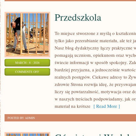
Przedszkola
To miejsce stworzone z myślą o kształceni
tylko jako przerabianie materiału, ale też
Nasz blog dydaktyczny łączy praktyczne 
pomagają uczniom, opiekunom oraz wych
świecie informacji w sposób spokojny. Za
MARCH - 8 - 2026
bardziej przyjazna, a jednocześnie wartoś
ON
COMMENTS OFF
realnych postępów. Ciekawe adresy to Żywi
PRZEDSZKOLA
zdrowie Strona rozwija ideę, że przyswaja
liczy się powtarzalność, motywacja oraz 
w naszych treściach podpowiadamy, jak or
materiał na krótsze
[ Read More ]
POSTED BY ADMIN