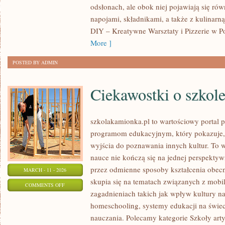
odsłonach, ale obok niej pojawiają się ró
NA
napojami, składnikami, a także z kulinarną 
DOMOWĄ
DIY – Kreatywne Warsztaty i Pizzerie w Po
PIZZĘ
More ]
POSTED BY ADMIN
Ciekawostki o szkol
szkolakamionka.pl to wartościowy portal
programom edukacyjnym, który pokazuje,
wyjścia do poznawania innych kultur. To w
nauce nie kończą się na jednej perspektyw
przez odmienne sposoby kształcenia obecn
MARCH - 11 - 2026
skupia się na tematach związanych z mobil
ON
COMMENTS OFF
zagadnieniach takich jak wpływ kultury na
CIEKAWOSTKI
homeschooling, systemy edukacji na świec
O
nauczania. Polecamy kategorie Szkoły arty
SZKOLE