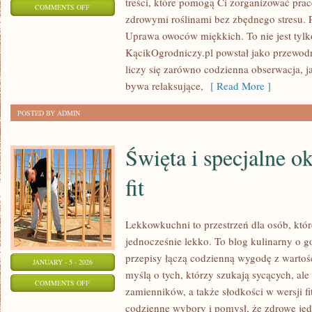
treści, które pomogą Ci zorganizować pracę
ON
COMMENTS OFF
zdrowymi roślinami bez zbędnego stresu.
OGRÓD
Uprawa owoców miękkich. To nie jest tylko 
DLA
KącikOgrodniczy.pl powstał jako przewod
ZWIERZĄT
liczy się zarówno codzienna obserwacja, j
bywa relaksujące,
[ Read More ]
POSTED BY ADMIN
Święta i specjalne o
fit
Lekkowkuchni to przestrzeń dla osób, któr
jednocześnie lekko. To blog kulinarny o go
przepisy łączą codzienną wygodę z wartoś
JANUARY - 5 - 2026
myślą o tych, którzy szukają sycących, ale
ON
COMMENTS OFF
zamienników, a także słodkości w wersji 
ŚWIĘTA
codzienne wybory i pomysł, że zdrowe jed