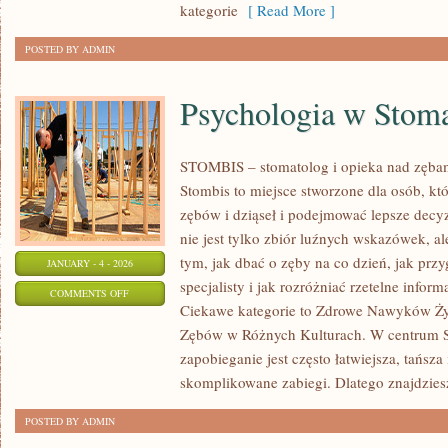
kategorie
[ Read More ]
POSTED BY ADMIN
Psychologia w Stoma
STOMBIS – stomatolog i opieka nad zębam
Stombis to miejsce stworzone dla osób, kt
zębów i dziąseł i podejmować lepsze decyz
nie jest tylko zbiór luźnych wskazówek, 
tym, jak dbać o zęby na co dzień, jak prz
JANUARY - 4 - 2026
specjalisty i jak rozróżniać rzetelne infor
ON
COMMENTS OFF
Ciekawe kategorie to Zdrowe Nawyków Ży
PSYCHOLOGIA
Zębów w Różnych Kulturach. W centrum St
W
zapobieganie jest często łatwiejsza, tańsza 
STOMATOLOGII
skomplikowane zabiegi. Dlatego znajdzies
POSTED BY ADMIN