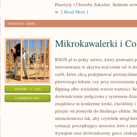
Pasożyty i Choroby Zakaźne. Sednem serwi
w
[ Read More ]
POSTED BY ADMIN
Mikrokawalerki i Co
RSGN.pl to pełny serwis, który prowadzi 
inwestowanie w aktywa real estate od A do
osób, które chcą podejmować przemyślane 
pierwszego lokum, czy przy rozszerzaniu p
flipping albo wieloletni wzrost wartości. 
JANUARY - 4 - 2026
doświadczenie połączona z systemem dzia
ON
COMMENTS OFF
znajdziesz tu konkretne kroki, checklisty 
MIKROKAWALERKI
przejść od pomysłu do finalnego efektu. S
I
nieruchomości tak, aby czytelnik mógł łat
COLIVING
sytuacji: początkujący inwestor, ktoś z p
wynajem oraz doświadczony gracz szukają