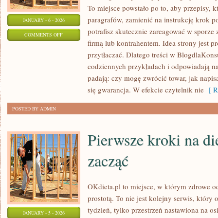
To miejsce powstało po to, aby przepisy, k
paragrafów, zamienić na instrukcję krok p
JANUARY - 6 - 2026
potrafisz skutecznie zareagować w sporze
ON
COMMENTS OFF
firmą lub kontrahentem. Idea strony jest p
PRAWO
przytłaczać. Dlatego treści w BlogdlaKons
LOTNICZE
codziennych przykładach i odpowiadają na
padają: czy mogę zwrócić towar, jak napis
się gwarancja. W efekcie czytelnik nie
[ R
POSTED BY ADMIN
Pierwsze kroki na di
zacząć
OKdieta.pl to miejsce, w którym zdrowe o
prostotą. To nie jest kolejny serwis, który 
tydzień, tylko przestrzeń nastawiona na os
JANUARY - 5 - 2026