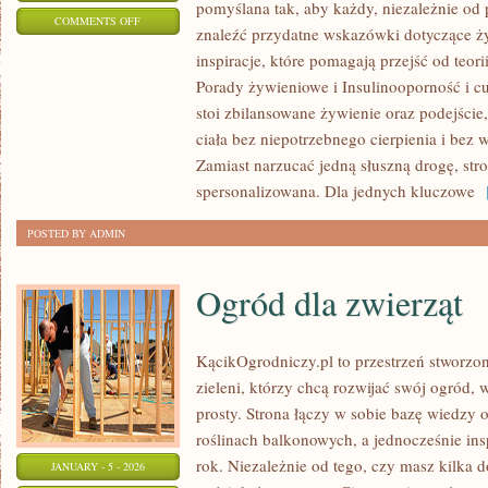
pomyślana tak, aby każdy, niezależnie o
ON
COMMENTS OFF
znaleźć przydatne wskazówki dotyczące żyw
PIERWSZE
inspiracje, które pomagają przejść od teori
KROKI
Porady żywieniowe i Insulinooporność i c
NA
stoi zbilansowane żywienie oraz podejście
DIECIE
ciała bez niepotrzebnego cierpienia i bez 
–
Zamiast narzucać jedną słuszną drogę, str
OD
spersonalizowana. Dla jednych kluczowe
[
CZEGO
POSTED BY ADMIN
ZACZĄĆ
Ogród dla zwierząt
KącikOgrodniczy.pl to przestrzeń stworzon
zieleni, którzy chcą rozwijać swój ogród,
prosty. Strona łączy w sobie bazę wiedzy 
roślinach balkonowych, a jednocześnie insp
rok. Niezależnie od tego, czy masz kilka d
JANUARY - 5 - 2026