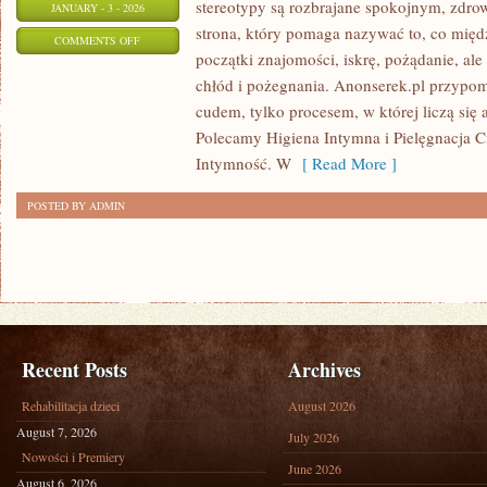
stereotypy są rozbrajane spokojnym, zdr
JANUARY - 3 - 2026
strona, który pomaga nazywać to, co mię
ON
COMMENTS OFF
początki znajomości, iskrę, pożądanie, ale
MIŁOŚĆ
chłód i pożegnania. Anonserek.pl przypomi
I
cudem, tylko procesem, w której liczą się 
ZWIĄZKI
Polecamy Higiena Intymna i Pielęgnacja Ci
W
Intymność. W
[ Read More ]
KULTURZE
POSTED BY ADMIN
Recent Posts
Archives
Rehabilitacja dzieci
August 2026
August 7, 2026
July 2026
Nowości i Premiery
June 2026
August 6, 2026