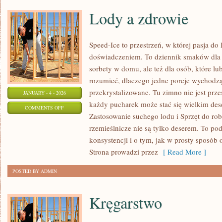
Lody a zdrowie
Speed-Ice to przestrzeń, w której pasja do
doświadczeniem. To dziennik smaków dla t
sorbety w domu, ale też dla osób, które lu
rozumieć, dlaczego jedne porcje wychodzą
przekrystalizowane. Tu zimno nie jest prz
JANUARY - 4 - 2026
każdy pucharek może stać się wielkim des
ON
COMMENTS OFF
Zastosowanie suchego lodu i Sprzęt do rob
LODY
rzemieślnicze nie są tylko deserem. To po
A
konsystencji i o tym, jak w prosty sposób o
ZDROWIE
Strona prowadzi przez
[ Read More ]
POSTED BY ADMIN
Kręgarstwo