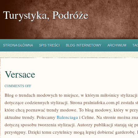
Turystyka, Podróże
STRONA GŁÓWNA
SPIS TREŚCI
BLOG INTERNETOWY
ARCHIWUM
TA
Versace
ON
COMMENTS OFF
VERSACE
Blog o trendach modowych to miejsce, w którym miłośnicy stylizacj
dotyczące codziennych stylizacji. Strona pralniafoka.com.pl została 
które chcą poznawać trendy modowe. To blog modowy, który w przy
aktualne trendy. Polecamy
Balenciaga
i Celine. Na stronie można zna
dotyczą sposobu tworzenia stylizacji. Autorzy publikacji starają się 
przystępny. Dzięki temu czytelnicy mogą lepiej dobierać garderobę.