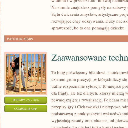
w domu i w przedszkolu. Rozwój niemowlą
RODZICIELSTWO
Na stronie znajdziesz pomysły na zabawy
BLISKOŚCI
Są tu ćwiczenia zmysłów, artystyczne proje
rozwijające chęć odkrywania. Duży nacisk
sprawczość, bo to one pomagają dziecku
[
POSTED BY ADMIN
Zaawansowane techn
To blog poświęcony bilardowi, snookerowi,
czterem grom precyzji, w których liczy si
trafne rozpoznanie sytuacji. To miejsce po
dla frajdy, ale też dla tych, którzy mierzą 
pewniejszą grę i rywalizację. Polecam mi
JANUARY - 29 - 2026
przepisy gry i Ciekawostki i nietypowe od
ON
COMMENTS OFF
podstawową z praktycznymi wskazówkami. Z
ZAAWANSOWANE
wyjaśniają zasady oraz niuanse: od pier
TECHNIKI
ustawienia. To nie jest tylko krótki wstę