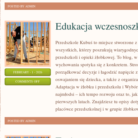
POSTED BY ADMIN
Edukacja wczesnosz
Przedszkole Kubuś to miejsce stworzone z
wszystkich, którzy poszukują wiarygodnyc
przedszkoli i opieki żłobkowej. To blog, 
wychowania spotyka się z konkretem. Stro
porządkować decyzje i łagodzić napięcie
FEBRUARY - 1 - 2026
oswajaniem się dziecka, a także z organiz
ON
COMMENTS OFF
Adaptacja w żłobku i przedszkolu i Wybó
EDUKACJA
najmłodsi – ich tempo rozwoju oraz to, ja
WCZESNOSZKOLNA
pierwszych latach. Znajdziesz tu opisy do
placówce przedszkolnej i w grupie żłobkow
POSTED BY ADMIN