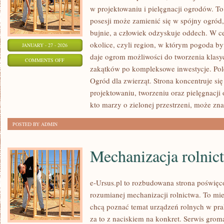
w projektowaniu i pielęgnacji ogrodów. To
posesji może zamienić się w spójny ogród, 
bujnie, a człowiek odzyskuje oddech. W ce
okolice, czyli region, w którym pogoda b
JANUARY - 27 - 2026
daje ogrom możliwości do tworzenia klas
ON
COMMENTS OFF
zakątków po kompleksowe inwestycje. Po
ZAKŁADANIE
Ogród dla zwierząt. Strona koncentruje się 
OGRODU
projektowaniu, tworzeniu oraz pielęgnacji
kto marzy o zielonej przestrzeni, może zna
POSTED BY ADMIN
Mechanizacja rolnic
e-Ursus.pl to rozbudowana strona poświęc
rozumianej mechanizacji rolnictwa. To mie
chcą poznać temat urządzeń rolnych w pra
za to z naciskiem na konkret. Serwis grom