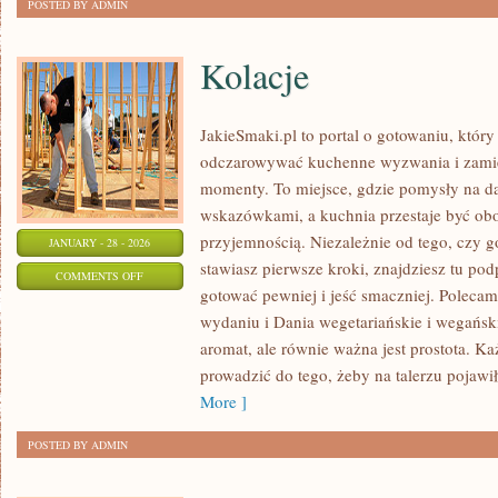
POSTED BY ADMIN
Kolacje
JakieSmaki.pl to portal o gotowaniu, który
odczarowywać kuchenne wyzwania i zamie
momenty. To miejsce, gdzie pomysły na da
wskazówkami, a kuchnia przestaje być obow
przyjemnością. Niezależnie od tego, czy go
JANUARY - 28 - 2026
stawiasz pierwsze kroki, znajdziesz tu po
ON
COMMENTS OFF
gotować pewniej i jeść smaczniej. Polec
KOLACJE
wydaniu i Dania wegetariańskie i wegański
aromat, ale równie ważna jest prostota. K
prowadzić do tego, żeby na talerzu pojawiło
More ]
POSTED BY ADMIN