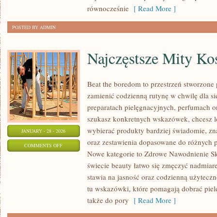
równocześnie
[ Read More ]
POSTED BY ADMIN
Najczęstsze Mity K
Beat the boredom to przestrzeń stworzone 
zamienić codzienną rutynę w chwilę dla si
preparatach pielęgnacyjnych, perfumach or
szukasz konkretnych wskazówek, chcesz le
wybierać produkty bardziej świadomie, zna
JANUARY - 28 - 2026
oraz zestawienia dopasowane do różnych p
ON
COMMENTS OFF
Nowe kategorie to Zdrowe Nawodnienie Sk
NAJCZĘSTSZE
świecie beauty łatwo się zmęczyć nadmiar
MITY
stawia na jasność oraz codzienną użyteczn
KOSMETYCZNE
tu wskazówki, które pomagają dobrać pielę
także do pory
[ Read More ]