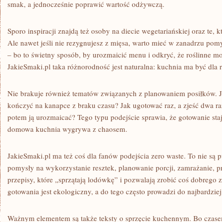
smak, a jednocześnie poprawić wartość odżywczą.
Sporo inspiracji znajdą też osoby na diecie wegetariańskiej oraz te, 
Ale nawet jeśli nie rezygnujesz z mięsa, warto mieć w zanadrzu pomy
– bo to świetny sposób, by urozmaicić menu i odkryć, że roślinne m
JakieSmaki.pl taka różnorodność jest naturalna: kuchnia ma być dla 
Nie brakuje również tematów związanych z planowaniem posiłków. Ja
kończyć na kanapce z braku czasu? Jak ugotować raz, a zjeść dwa ra
potem ją urozmaicać? Tego typu podejście sprawia, że gotowanie staj
domowa kuchnia wygrywa z chaosem.
JakieSmaki.pl ma też coś dla fanów podejścia zero waste. To nie są pu
pomysły na wykorzystanie resztek, planowanie porcji, zamrażanie, 
przepisy, które „sprzątają lodówkę” i pozwalają zrobić coś dobrego z 
gotowania jest ekologiczny, a do tego często prowadzi do najbardzie
Ważnym elementem są także teksty o sprzęcie kuchennym. Bo czase