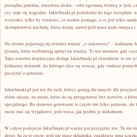
porządna patelnia, sensowna deska – robi ogromną różnicę w tym, czy
czy staje się wygodne. JakieSmaki.pl podchodzi do tego rozsądnie: n
wszystko, tylko by wiedzieć, co realnie pomaga, a co jest tylko mark
skompletować kuchnię, która działa, nawet jeśli masz mało miejsca i
Na stronie pojawiają się również tematy „z ciekawości” – kulinarne h
pytania, które rozbudzają apetyt na wiedzę. To ten moment, gdy czyta
Taka warstwa inspiracyjna dodaje JakieSmaki.pl charakteru: to nie tyl
kulinarny dziennik, do którego chce się wracać, gdy szukasz pomysł
poczytać o jedzeniu.
JakieSmaki.pl jest też dla tych, którzy gotują dla innych: dla przyjac
różne okazje, na menu, które da się przygotować bez nerwów, a któr
specjalnego. Bo domowe gotowanie to często nie tylko jedzenie, ale t
może stać się wyjątkowe, jeśli wiesz, jak podbić je dodatkiem.
W całym podejściu JakieSmaki.pl ważna jest przyjazny ton. Tu nie ma
drogi. Są za to opcje: jeśli nie masz składnika, znajdziesz inną ścieżkę