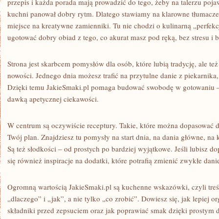
przepis i każda porada mają prowadzić do tego, żeby na talerzu pojawi
kuchni panował dobry rytm. Dlatego stawiamy na klarowne tłumacze
miejsce na kreatywne zamienniki. Tu nie chodzi o kulinarną „perfekcj
ugotować dobry obiad z tego, co akurat masz pod ręką, bez stresu i
Strona jest skarbcem pomysłów dla osób, które lubią tradycję, ale też
nowości. Jednego dnia możesz trafić na przytulne danie z piekarnika,
Dzięki temu JakieSmaki.pl pomaga budować swobodę w gotowaniu – 
dawką apetycznej ciekawości.
W centrum są oczywiście receptury. Takie, które można dopasować do
Twój plan. Znajdziesz tu pomysły na start dnia, na dania główne, na k
Są też słodkości – od prostych po bardziej wyjątkowe. Jeśli lubisz 
się również inspiracje na dodatki, które potrafią zmienić zwykłe dani
Ogromną wartością JakieSmaki.pl są kuchenne wskazówki, czyli treś
„dlaczego” i „jak”, a nie tylko „co zrobić”. Dowiesz się, jak lepiej 
składniki przed zepsuciem oraz jak poprawiać smak dzięki prostym