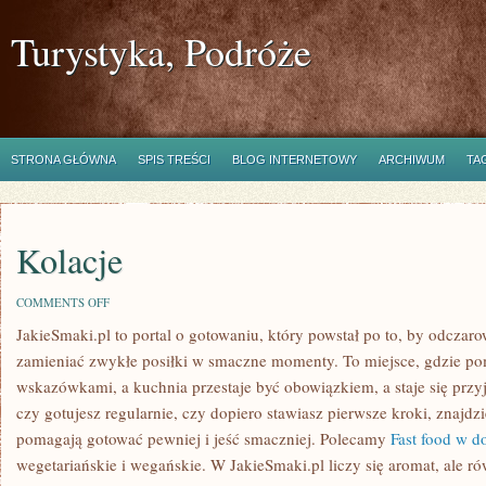
Turystyka, Podróże
STRONA GŁÓWNA
SPIS TREŚCI
BLOG INTERNETOWY
ARCHIWUM
TA
Kolacje
ON
COMMENTS OFF
KOLACJE
JakieSmaki.pl to portal o gotowaniu, który powstał po to, by odcz
zamieniać zwykłe posiłki w smaczne momenty. To miejsce, gdzie pom
wskazówkami, a kuchnia przestaje być obowiązkiem, a staje się przy
czy gotujesz regularnie, czy dopiero stawiasz pierwsze kroki, znajdz
pomagają gotować pewniej i jeść smaczniej. Polecamy
Fast food w
wegetariańskie i wegańskie. W JakieSmaki.pl liczy się aromat, ale r