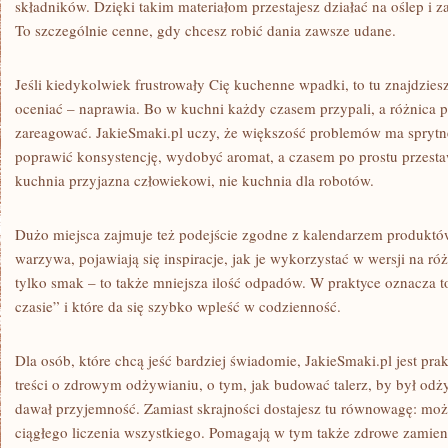
składników. Dzięki takim materiałom przestajesz działać na oślep i
To szczególnie cenne, gdy chcesz robić dania zawsze udane.
Jeśli kiedykolwiek frustrowały Cię kuchenne wpadki, to tu znajdziesz
oceniać – naprawia. Bo w kuchni każdy czasem przypali, a różnica p
zareagować. JakieSmaki.pl uczy, że większość problemów ma sprytne 
poprawić konsystencję, wydobyć aromat, a czasem po prostu przestaw
kuchnia przyjazna człowiekowi, nie kuchnia dla robotów.
Dużo miejsca zajmuje też podejście zgodne z kalendarzem produktów
warzywa, pojawiają się inspiracje, jak je wykorzystać w wersji na r
tylko smak – to także mniejsza ilość odpadów. W praktyce oznacza to 
czasie” i które da się szybko wpleść w codzienność.
Dla osób, które chcą jeść bardziej świadomie, JakieSmaki.pl jest prak
treści o zdrowym odżywianiu, o tym, jak budować talerz, by był odż
dawał przyjemność. Zamiast skrajności dostajesz tu równowagę: możn
ciągłego liczenia wszystkiego. Pomagają w tym także zdrowe zamien