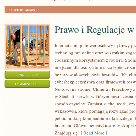
ODCHUDZANIU
POSTED BY ADMIN
Prawo i Regulacje w 
Internat.com.pl to wartościowy cyfrowy 
technologiom online oraz wszystkim zagad
codziennym korzystaniem z routera. Str
miejscem dla osób, które chcą lepiej zrozum
bezprzewodowych, światłowodów, 5G, chm
JUNE - 17 - 2026
cyberbezpieczeństwa oraz firmowych rozw
ON
COMMENTS OFF
Nowości na stronie: Chmura i Przechowyw
PRAWO
w Sieci. To serwis, w którym nowoczesna
I
sposób czytelny. Zamiast suchej teorii, cz
REGULACJE
wskazówki, które pomagają rozwiązać pro
W
pełnić funkcję kompendium dla każdego, k
INTERNECIE
internetu. Główna tematyka strony skupia 
Znajdują się
[ Read More ]