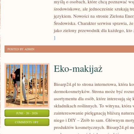
myślą o osobach, które chcą poznawać w
ENERGIA
środowiskowe, ale jednocześnie szukają tr
językiem. Nowości na stronie Zielona Ener
Środowiska. Charakter serwisu sprawia, ż
jako zielony przewodnik dla każdego, kto z
]
POSTED BY ADMIN
Eko-makijaż
Bioarp24.pl to strona internetowa, która k
dermokosmetyków. Strona może być rozumi
asortymentu dla osób, które interesują si
składnikach roślinnych. To witryna, która 
zainteresowanie pielęgnacją bliższą natur
JUNE - 20 - 2026
niego i DIY – Zrób to sam. Głównym motyw
ON
COMMENTS OFF
produktów kosmetycznych. Bioarp24.pl m
EKO-