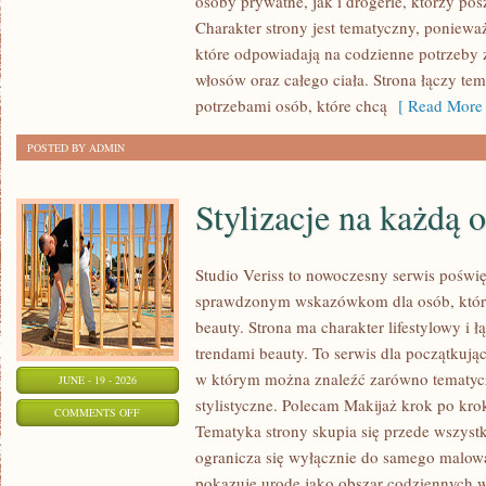
osoby prywatne, jak i drogerie, którzy po
MAKIJAŻ
Charakter strony jest tematyczny, poniewa
które odpowiadają na codzienne potrzeby 
włosów oraz całego ciała. Strona łączy te
potrzebami osób, które chcą
[ Read More 
POSTED BY ADMIN
Stylizacje na każdą 
Studio Veriss to nowoczesny serwis poświ
sprawdzonym wskazówkom dla osób, które 
beauty. Strona ma charakter lifestylowy i 
trendami beauty. To serwis dla początkują
w którym można znaleźć zarówno tematyczne
JUNE - 19 - 2026
stylistyczne. Polecam Makijaż krok po krok
ON
COMMENTS OFF
Tematyka strony skupia się przede wszystk
STYLIZACJE
ogranicza się wyłącznie do samego malowa
NA
pokazuje urodę jako obszar codziennych