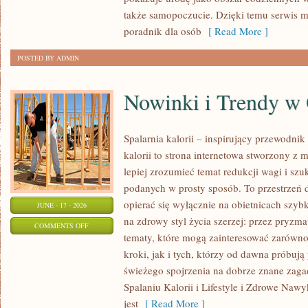
KAŻDĄ
także samopoczucie. Dzięki temu serwis m
OKAZJĘ
poradnik dla osób
[ Read More ]
POSTED BY ADMIN
Nowinki i Trendy w
Spalarnia kalorii – inspirujący przewodnik 
kalorii to strona internetowa stworzony z 
lepiej zrozumieć temat redukcji wagi i szu
podanych w prosty sposób. To przestrzeń d
opierać się wyłącznie na obietnicach szybk
JUNE - 17 - 2026
na zdrowy styl życia szerzej: przez pryzma
ON
COMMENTS OFF
tematy, które mogą zainteresować zarówno
NOWINKI
kroki, jak i tych, którzy od dawna próbują
I
świeżego spojrzenia na dobrze znane zag
TRENDY
Spalaniu Kalorii i Lifestyle i Zdrowe Nawy
W
jest
[ Read More ]