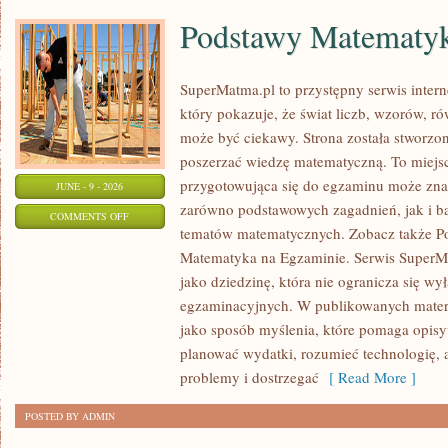
Podstawy Matematy
SuperMatma.pl to przystępny serwis inte
który pokazuje, że świat liczb, wzorów, r
może być ciekawy. Strona została stworzon
poszerzać wiedzę matematyczną. To miejs
przygotowująca się do egzaminu może zna
JUNE - 9 - 2026
zarówno podstawowych zagadnień, jak i b
ON
COMMENTS OFF
tematów matematycznych. Zobacz także P
PODSTAWY
Matematyka na Egzaminie. Serwis SuperM
MATEMATYKI
jako dziedzinę, która nie ogranicza się wy
egzaminacyjnych. W publikowanych materi
jako sposób myślenia, które pomaga opisy
planować wydatki, rozumieć technologię,
problemy i dostrzegać
[ Read More ]
POSTED BY ADMIN