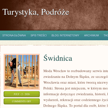
Turystyka, Podróże
STRONA GŁÓWNA
SPIS TREŚCI
BLOG INTERNETOWY
ARCHIWUM
TA
Świdnica
Moda Wrocław to rozbudowany serwis int
zwiedzaniu na Dolnym Śląsku, ze szczeg
Wrocławia oraz miast, które tworzą niezwyk
Polski. Strona jest miejscem, w którym mo
informacje dotyczące zwiedzania, historii, 
JULY - 2 - 2026
wydarzeń, rekreacji oraz codziennego życi
ON
COMMENTS OFF
Dolnego Śląska. To portal dla osób, które 
ŚWIDNICA