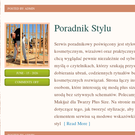
POSTED BY ADMIN
Poradnik Stylu
Serwis poradnikowy poświęcony jest stylo
kosmetycznym, wizażowi oraz praktyczny
chcą wyglądać pewnie niezależnie od sylwe
myślą o czytelnikach, którzy szukają prz
dobierania ubrań, codziennych rytuałów 
JUNE - 15 - 2026
kosmetycznych rozwiązań. Strona łączy ins
ON
COMMENTS OFF
osobom, które interesują się modą plus si
PORADNIK
urodą bez sztywnych schematów. Polecamy 
STYLU
Makijaż dla Twarzy Plus Size. Na stronie 
dotyczące tego, jak tworzyć stylizacje, 
elementem serwisu są modowe wskazówki, 
styl
[ Read More ]