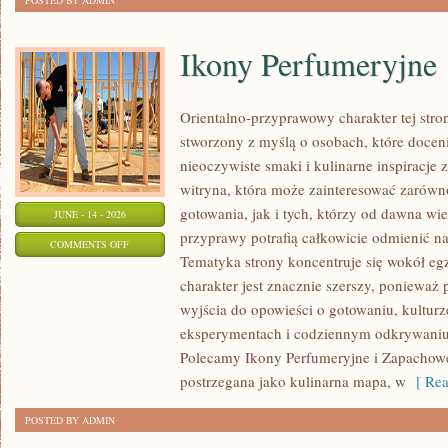
POSTED BY ADMIN
Ikony Perfumeryjne
Orientalno-przyprawowy charakter tej stron
stworzony z myślą o osobach, które docen
nieoczywiste smaki i kulinarne inspiracje 
witryna, która może zainteresować zarów
gotowania, jak i tych, którzy od dawna w
JUNE - 14 - 2026
przyprawy potrafią całkowicie odmienić na
ON
COMMENTS OFF
Tematyka strony koncentruje się wokół egz
IKONY
charakter jest znacznie szerszy, ponieważ
PERFUMERYJNE
wyjścia do opowieści o gotowaniu, kulturz
eksperymentach i codziennym odkrywani
Polecamy Ikony Perfumeryjne i Zapachowe
postrzegana jako kulinarna mapa, w
[ Rea
POSTED BY ADMIN