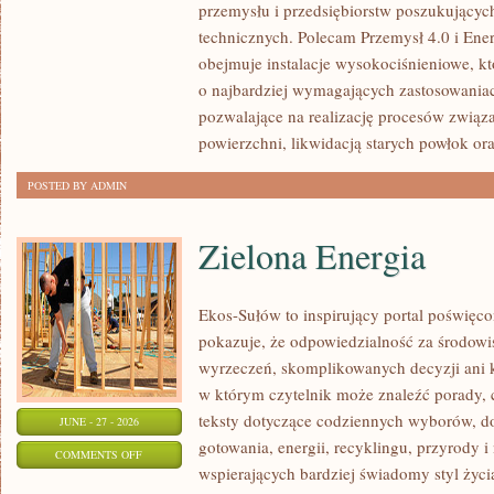
przemysłu i przedsiębiorstw poszukujący
technicznych. Polecam Przemysł 4.0 i Ener
obejmuje instalacje wysokociśnieniowe, k
o najbardziej wymagających zastosowania
pozwalające na realizację procesów związ
powierzchni, likwidacją starych powłok or
POSTED BY ADMIN
Zielona Energia
Ekos-Sułów to inspirujący portal poświęcon
pokazuje, że odpowiedzialność za środowi
wyrzeczeń, skomplikowanych decyzji ani 
w którym czytelnik może znaleźć porady, 
teksty dotyczące codziennych wyborów, d
JUNE - 27 - 2026
gotowania, energii, recyklingu, przyrody
ON
COMMENTS OFF
wspierających bardziej świadomy styl życi
ZIELONA