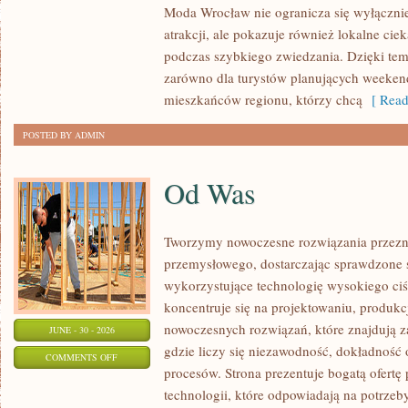
Moda Wrocław nie ogranicza się wyłącznie
atrakcji, ale pokazuje również lokalne cie
podczas szybkiego zwiedzania. Dzięki t
zarówno dla turystów planujących weekend
mieszkańców regionu, którzy chcą
[ Read
POSTED BY ADMIN
Od Was
Tworzymy nowoczesne rozwiązania przezn
przemysłowego, dostarczając sprawdzone 
wykorzystujące technologię wysokiego ciś
koncentruje się na projektowaniu, produkc
nowoczesnych rozwiązań, które znajdują z
JUNE - 30 - 2026
gdzie liczy się niezawodność, dokładnoś
ON
COMMENTS OFF
procesów. Strona prezentuje bogatą ofertę
OD
technologii, które odpowiadają na potrzeb
WAS