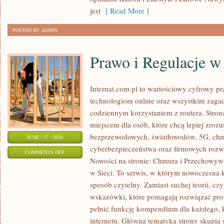
W
jest
[ Read More ]
ODCHUDZANIU
POSTED BY ADMIN
Prawo i Regulacje w 
Internat.com.pl to wartościowy cyfrowy 
technologiom online oraz wszystkim zagad
codziennym korzystaniem z routera. Str
miejscem dla osób, które chcą lepiej zrozum
bezprzewodowych, światłowodów, 5G, chm
JUNE - 17 - 2026
cyberbezpieczeństwa oraz firmowych rozw
ON
COMMENTS OFF
Nowości na stronie: Chmura i Przechowyw
PRAWO
w Sieci. To serwis, w którym nowoczesna
I
sposób czytelny. Zamiast suchej teorii, cz
REGULACJE
wskazówki, które pomagają rozwiązać pro
W
pełnić funkcję kompendium dla każdego, k
INTERNECIE
internetu. Główna tematyka strony skupia 