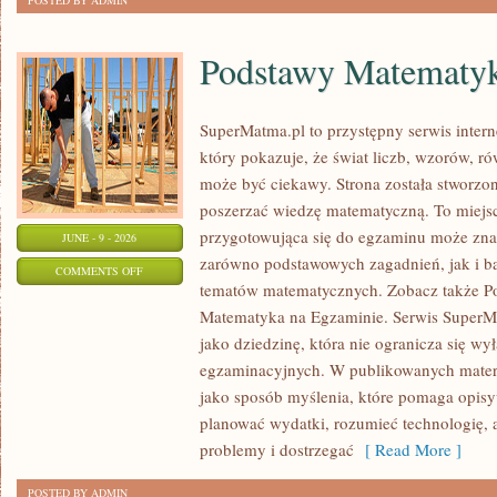
POSTED BY ADMIN
Podstawy Matematy
SuperMatma.pl to przystępny serwis inte
który pokazuje, że świat liczb, wzorów, r
może być ciekawy. Strona została stworzon
poszerzać wiedzę matematyczną. To miejs
przygotowująca się do egzaminu może zna
JUNE - 9 - 2026
zarówno podstawowych zagadnień, jak i b
ON
COMMENTS OFF
tematów matematycznych. Zobacz także P
PODSTAWY
Matematyka na Egzaminie. Serwis SuperM
MATEMATYKI
jako dziedzinę, która nie ogranicza się wy
egzaminacyjnych. W publikowanych materi
jako sposób myślenia, które pomaga opisy
planować wydatki, rozumieć technologię,
problemy i dostrzegać
[ Read More ]
POSTED BY ADMIN