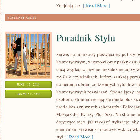
Znajdują się
[ Read More ]
POSTED BY ADMIN
Poradnik Stylu
Serwis poradnikowy poświęcony jest stylo
kosmetycznym, wizażowi oraz praktyczny
chcą wyglądać pewnie niezależnie od sylwe
myślą o czytelnikach, którzy szukają prz
dobierania ubrań, codziennych rytuałów 
JUNE - 15 - 2026
kosmetycznych rozwiązań. Strona łączy ins
ON
COMMENTS OFF
osobom, które interesują się modą plus si
PORADNIK
urodą bez sztywnych schematów. Polecamy 
STYLU
Makijaż dla Twarzy Plus Size. Na stronie 
dotyczące tego, jak tworzyć stylizacje, 
elementem serwisu są modowe wskazówki, 
styl
[ Read More ]