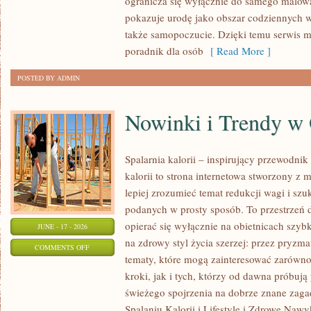
ogranicza się wyłącznie do samego malowa
NA
pokazuje urodę jako obszar codziennych
KAŻDĄ
także samopoczucie. Dzięki temu serwis m
OKAZJĘ
poradnik dla osób
[ Read More ]
POSTED BY ADMIN
Nowinki i Trendy w
Spalarnia kalorii – inspirujący przewodnik 
kalorii to strona internetowa stworzony z 
lepiej zrozumieć temat redukcji wagi i szu
podanych w prosty sposób. To przestrzeń d
opierać się wyłącznie na obietnicach szybk
JUNE - 17 - 2026
na zdrowy styl życia szerzej: przez pryzma
ON
COMMENTS OFF
tematy, które mogą zainteresować zarówno
NOWINKI
kroki, jak i tych, którzy od dawna próbują
I
świeżego spojrzenia na dobrze znane zag
TRENDY
Spalaniu Kalorii i Lifestyle i Zdrowe Nawy