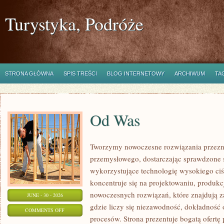
Turystyka, Podróże
STRONA GŁÓWNA
SPIS TREŚCI
BLOG INTERNETOWY
ARCHIWUM
TA
Od Was
Tworzymy nowoczesne rozwiązania przezn
przemysłowego, dostarczając sprawdzone 
wykorzystujące technologię wysokiego ciś
koncentruje się na projektowaniu, produkc
nowoczesnych rozwiązań, które znajdują z
JUNE - 30 - 2026
gdzie liczy się niezawodność, dokładnoś
ON
COMMENTS OFF
procesów. Strona prezentuje bogatą ofertę
OD