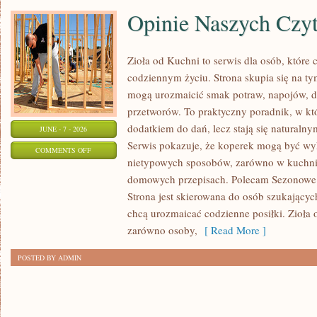
Opinie Naszych Czy
Zioła od Kuchni to serwis dla osób, które 
codziennym życiu. Strona skupia się na ty
mogą urozmaicić smak potraw, napojów, 
przetworów. To praktyczny poradnik, w któ
dodatkiem do dań, lecz stają się naturaln
JUNE - 7 - 2026
Serwis pokazuje, że koperek mogą być wy
ON
COMMENTS OFF
nietypowych sposobów, zarówno w kuchni t
OPINIE
domowych przepisach. Polecam Sezonowe I
NASZYCH
Strona jest skierowana do osób szukających
CZYTELNIKÓW
chcą urozmaicać codzienne posiłki. Zioła
zarówno osoby,
[ Read More ]
POSTED BY ADMIN