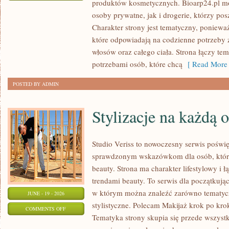
produktów kosmetycznych. Bioarp24.pl m
EKO-
osoby prywatne, jak i drogerie, którzy po
MAKIJAŻ
Charakter strony jest tematyczny, poniewa
które odpowiadają na codzienne potrzeby 
włosów oraz całego ciała. Strona łączy te
potrzebami osób, które chcą
[ Read More 
POSTED BY ADMIN
Stylizacje na każdą 
Studio Veriss to nowoczesny serwis poświ
sprawdzonym wskazówkom dla osób, które 
beauty. Strona ma charakter lifestylowy i 
trendami beauty. To serwis dla początkują
w którym można znaleźć zarówno tematyczne
JUNE - 19 - 2026
stylistyczne. Polecam Makijaż krok po krok
ON
COMMENTS OFF
Tematyka strony skupia się przede wszystk
STYLIZACJE