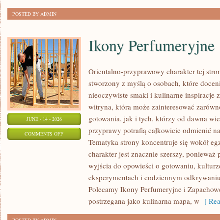
POSTED BY ADMIN
Ikony Perfumeryjne
Orientalno-przyprawowy charakter tej stron
stworzony z myślą o osobach, które docen
nieoczywiste smaki i kulinarne inspiracje 
witryna, która może zainteresować zarów
gotowania, jak i tych, którzy od dawna w
JUNE - 14 - 2026
przyprawy potrafią całkowicie odmienić na
ON
COMMENTS OFF
Tematyka strony koncentruje się wokół egz
IKONY
charakter jest znacznie szerszy, ponieważ
PERFUMERYJNE
wyjścia do opowieści o gotowaniu, kulturz
eksperymentach i codziennym odkrywani
Polecamy Ikony Perfumeryjne i Zapachowe
postrzegana jako kulinarna mapa, w
[ Rea