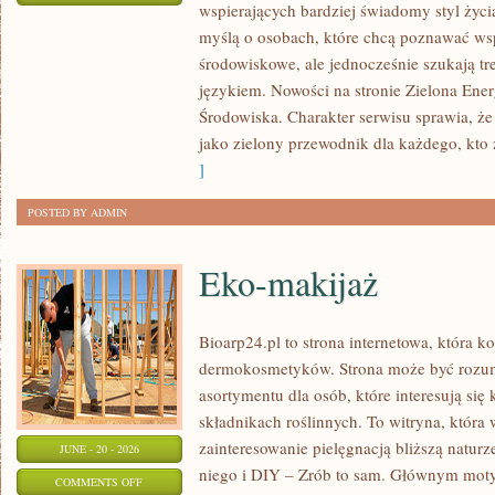
wspierających bardziej świadomy styl życi
ZIELONA
myślą o osobach, które chcą poznawać w
ENERGIA
środowiskowe, ale jednocześnie szukają tr
językiem. Nowości na stronie Zielona Ener
Środowiska. Charakter serwisu sprawia, ż
jako zielony przewodnik dla każdego, kto z
]
POSTED BY ADMIN
Eko-makijaż
Bioarp24.pl to strona internetowa, która k
dermokosmetyków. Strona może być rozumi
asortymentu dla osób, które interesują si
składnikach roślinnych. To witryna, która 
zainteresowanie pielęgnacją bliższą natur
JUNE - 20 - 2026
niego i DIY – Zrób to sam. Głównym motyw
ON
COMMENTS OFF