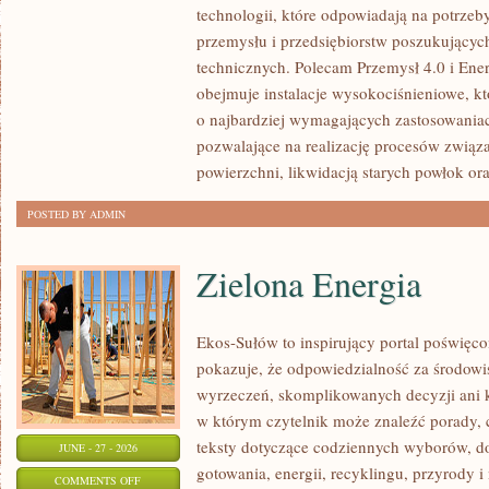
technologii, które odpowiadają na potrzeb
WAS
przemysłu i przedsiębiorstw poszukujący
technicznych. Polecam Przemysł 4.0 i Ener
obejmuje instalacje wysokociśnieniowe, k
o najbardziej wymagających zastosowania
pozwalające na realizację procesów związ
powierzchni, likwidacją starych powłok or
POSTED BY ADMIN
Zielona Energia
Ekos-Sułów to inspirujący portal poświęcon
pokazuje, że odpowiedzialność za środowi
wyrzeczeń, skomplikowanych decyzji ani 
w którym czytelnik może znaleźć porady, 
teksty dotyczące codziennych wyborów, d
JUNE - 27 - 2026
gotowania, energii, recyklingu, przyrody
ON
COMMENTS OFF