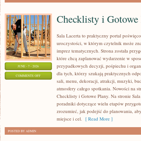
Checklisty i Gotowe
Sala Lacerta to praktyczny portal poświę
uroczystości, w którym czytelnik może zn
imprez tematycznych. Strona została przy
które chcą zaplanować wydarzenie w spos
przypadkowych decyzji, pośpiechu i organ
JUNE - 7 - 2026
dla tych, którzy szukają praktycznych od
ON
COMMENTS OFF
sali, menu, dekoracji, atrakcji, muzyki, b
CHECKLISTY
atmosfery całego spotkania. Nowości na str
I
Checklisty i Gotowe Plany. Na stronie Sal
GOTOWE
poradniki dotyczące wielu etapów przygot
PLANY
zrozumieć, jak podejść do planowania, ab
miejsce i cel.
[ Read More ]
POSTED BY ADMIN