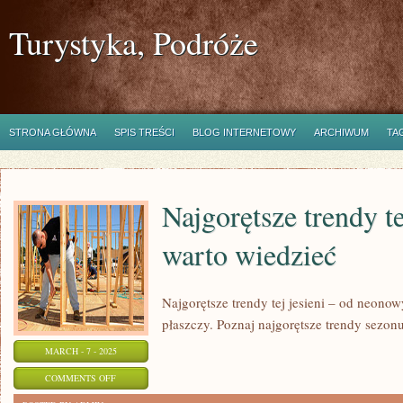
Turystyka, Podróże
STRONA GŁÓWNA
SPIS TREŚCI
BLOG INTERNETOWY
ARCHIWUM
TA
Najgorętsze trendy te
warto wiedzieć
Najgorętsze trendy tej jesieni – od neono
płaszczy. Poznaj najgorętsze trendy sezon
MARCH - 7 - 2025
ON
COMMENTS OFF
NAJGORĘTSZE