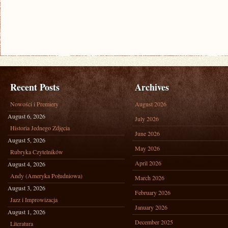
Recent Posts
Archives
Nowości i Premiery
August 2026
August 6, 2026
July 2026
Historia Jednego Zdjęcia
June 2026
August 5, 2026
May 2026
Rubryka Czytelników
April 2026
August 4, 2026
Andy (Ameryka Południowa)
March 2026
August 3, 2026
February 2026
Jazz i Improwizacja
January 2026
August 1, 2026
December 2025
Literatura