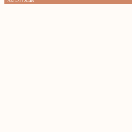
POSTED BY ADMIN
TRENDY
TEJ
JESIENI:
CO
WARTO
WIEDZIEĆ