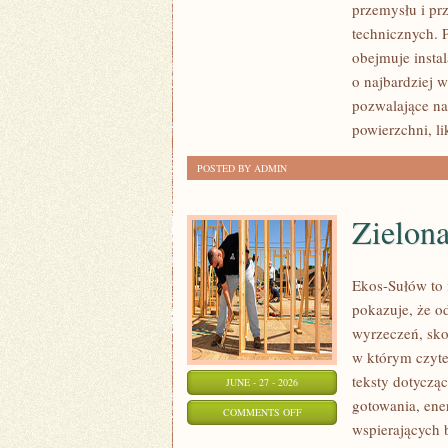
przemysłu i pr
technicznych. 
obejmuje insta
o najbardziej 
pozwalające na
powierzchni, l
POSTED BY ADMIN
Zielon
Ekos-Sułów to i
pokazuje, że o
wyrzeczeń, sko
w którym czyte
teksty dotycz
JUNE - 27 - 2026
gotowania, ene
ON
COMMENTS OFF
wspierających 
ZIELONA