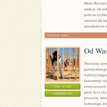
Moda Wrocław n
atrakcji, ale p
podczas szybk
zarówno dla tu
mieszkańców re
POSTED BY ADMIN
Od Wa
Tworzymy nowo
przemysłowego,
wykorzystujące
koncentruje si
nowoczesnych r
JUNE - 30 - 2026
gdzie liczy si
ON
COMMENTS OFF
procesów. Stro
OD
technologii, k
WAS