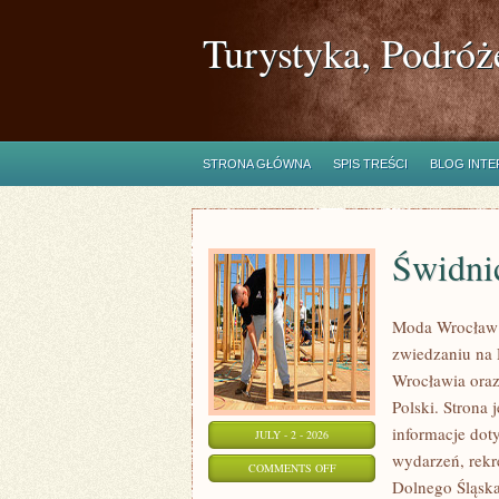
Turystyka, Podróż
STRONA GŁÓWNA
SPIS TREŚCI
BLOG INT
Świdni
Moda Wrocław 
zwiedzaniu na
Wrocławia oraz 
Polski. Strona
informacje doty
JULY - 2 - 2026
wydarzeń, rekr
ON
COMMENTS OFF
Dolnego Śląska.
ŚWIDNICA