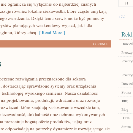
31
ie ogranicza się wyłącznie do najbardziej znanych
okazuje również lokalne ciekawostki, które często umykają
« Jul
iego zwiedzania. Dzięki temu serwis może być pomocny
rystów planujących weekendowy wyjazd, jak i dla
gionu, którzy chcą
[ Read More ]
Rekl
Dowiedz
CONTINUE
Przeczyt
s
Przeczyt
Przeczyt
czesne rozwiązania przeznaczone dla sektora
Dowiedz 
 dostarczając sprawdzone systemy oraz urządzenia
Strona
 technologię wysokiego ciśnienia. Nasza działalność
ę na projektowaniu, produkcji, wdrażaniu oraz rozwoju
Tutaj
ozwiązań, które znajdują zastosowanie wszędzie tam,
Blog
ę niezawodność, dokładność oraz ochrona wykonywanych
HTTP
na prezentuje bogatą ofertę produktów, usług oraz
Strona
tóre odpowiadają na potrzeby dynamicznie rozwijającego się