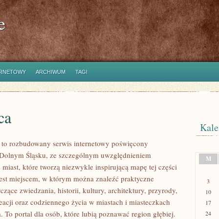
e
ERNETOWY
ARCHIWUM
TAGI
ca
Kale
to rozbudowany serwis internetowy poświęcony
 Dolnym Śląsku, ze szczególnym uwzględnieniem
M
miast, które tworzą niezwykle inspirującą mapę tej części
 jest miejscem, w którym można znaleźć praktyczne
3
czące zwiedzania, historii, kultury, architektury, przyrody,
10
eacji oraz codziennego życia w miastach i miasteczkach
17
 To portal dla osób, które lubią poznawać region głębiej.
24