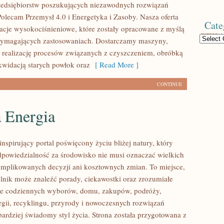
zedsiębiorstw poszukujących niezawodnych rozwiązań
Polecam Przemysł 4.0 i Energetyka i Zasoby. Nasza oferta
Cate
lacje wysokociśnieniowe, które zostały opracowane z myślą
Categories
wymagających zastosowaniach. Dostarczamy maszyny,
 realizację procesów związanych z czyszczeniem, obróbką
ikwidacją starych powłok oraz
[ Read More ]
CONTINUE
a Energia
nspirujący portal poświęcony życiu bliżej natury, który
dpowiedzialność za środowisko nie musi oznaczać wielkich
mplikowanych decyzji ani kosztownych zmian. To miejsce,
lnik może znaleźć porady, ciekawostki oraz zrozumiałe
ące codziennych wyborów, domu, zakupów, podróży,
rgii, recyklingu, przyrody i nowoczesnych rozwiązań
bardziej świadomy styl życia. Strona została przygotowana z