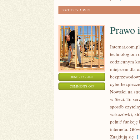
ODCHUDZANIU
POSTED BY ADMIN
Prawo i
Internat.com.p
technologiom o
codziennym ko
miejscem dla os
bezprzewodowy
JUNE - 17 - 2026
cyberbezpiecze
ON
COMMENTS OFF
Nowości na str
PRAWO
w Sieci. To se
I
sposób czytelny
REGULACJE
wskazówki, któ
W
pełnić funkcję
INTERNECIE
internetu. Głó
Znajdują się
[ 