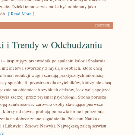
ucie. Dzięki temu serwis może być odbierany jako
sób
[ Read More ]
CONTINUE
i i Trendy w Odchudzaniu
ii – inspirujący przewodnik po spalaniu kalorii Spalarnia
na internetowa stworzony z myślą o osobach, które chcą
ć temat redukcji wagi i szukają praktycznych informacji
sty sposób. To przestrzeń dla czytelników, którzy nie chcą
ącznie na obietnicach szybkich efektów, lecz wolą spojrzeć
życia szerzej: przez pryzmat psychologii. Strona porusza
mogą zainteresować zarówno osoby stawiające pierwsze
ch, którzy od dawna próbują poprawić formę i potrzebują
zenia na dobrze znane zagadnienia. Polecam Nauka o
i i Lifestyle i Zdrowe Nawyki. Największą zaletą serwisu
e ]