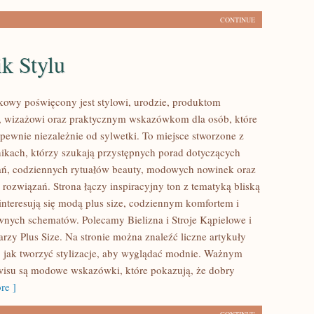
CONTINUE
k Stylu
kowy poświęcony jest stylowi, urodzie, produktom
 wizażowi oraz praktycznym wskazówkom dla osób, które
pewnie niezależnie od sylwetki. To miejsce stworzone z
nikach, którzy szukają przystępnych porad dotyczących
ań, codziennych rytuałów beauty, modowych nowinek oraz
rozwiązań. Strona łączy inspiracyjny ton z tematyką bliską
interesują się modą plus size, codziennym komfortem i
wnych schematów. Polecamy Bielizna i Stroje Kąpielowe i
rzy Plus Size. Na stronie można znaleźć liczne artykuły
, jak tworzyć stylizacje, aby wyglądać modnie. Ważnym
isu są modowe wskazówki, które pokazują, że dobry
re ]