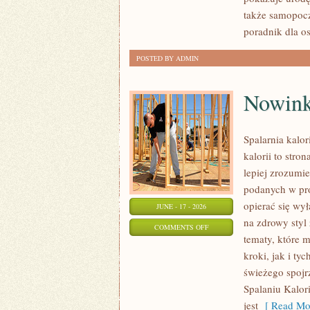
KAŻDĄ
także samopocz
OKAZJĘ
poradnik dla o
POSTED BY ADMIN
Nowink
Spalarnia kalor
kalorii to stro
lepiej zrozumie
podanych w pro
opierać się wył
JUNE - 17 - 2026
na zdrowy styl 
ON
COMMENTS OFF
tematy, które 
NOWINKI
kroki, jak i ty
I
świeżego spojr
TRENDY
Spalaniu Kalori
W
jest
[ Read Mor