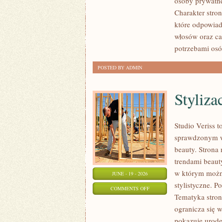
osoby prywatne
MAKIJAŻ
Charakter stron
które odpowiad
włosów oraz ca
potrzebami osó
POSTED BY ADMIN
Styliza
Studio Veriss 
sprawdzonym ws
beauty. Strona 
trendami beaut
w którym można
JUNE - 19 - 2026
stylistyczne. P
ON
COMMENTS OFF
Tematyka stron
STYLIZACJE
ogranicza się 
NA
pokazuje urod