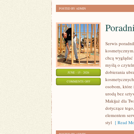
POSTED BY ADMIN
Poradni
Serwis poradni
kosmetycznym,
chcą wyglądać 
myślą o czytel
dobierania ubr
JUNE - 15 - 2026
kosmetycznych 
ON
COMMENTS OFF
osobom, które 
PORADNIK
urodą bez szty
STYLU
Makijaż dla Twa
dotyczące tego
elementem serw
styl
[ Read Mo