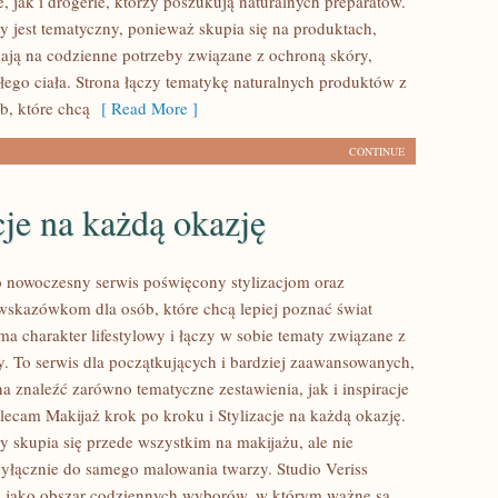
, jak i drogerie, którzy poszukują naturalnych preparatów.
y jest tematyczny, ponieważ skupia się na produktach,
ają na codzienne potrzeby związane z ochroną skóry,
łego ciała. Strona łączy tematykę naturalnych produktów z
b, które chcą
[ Read More ]
CONTINUE
cje na każdą okazję
to nowoczesny serwis poświęcony stylizacjom oraz
kazówkom dla osób, które chcą lepiej poznać świat
ma charakter lifestylowy i łączy w sobie tematy związane z
y. To serwis dla początkujących i bardziej zaawansowanych,
 znaleźć zarówno tematyczne zestawienia, jak i inspiracje
olecam Makijaż krok po kroku i Stylizacje na każdą okazję.
y skupia się przede wszystkim na makijażu, ale nie
wyłącznie do samego malowania twarzy. Studio Veriss
ę jako obszar codziennych wyborów, w którym ważne są