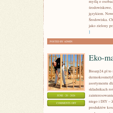
myślą o osoba
ENERGIA
środowiskowe, 
językiem. Nowo
Środowiska. Ch
jako zielony pr
]
POSTED BY ADMIN
Eko-ma
Bioarp24.pl to 
dermokosmetykó
asortymentu dl
składnikach roś
zainteresowani
JUNE - 20 - 2026
niego i DIY – 
ON
COMMENTS OFF
produktów kos
EKO-