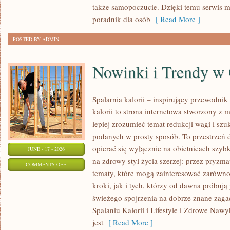
także samopoczucie. Dzięki temu serwis m
OKAZJĘ
poradnik dla osób
[ Read More ]
POSTED BY ADMIN
Nowinki i Trendy w
Spalarnia kalorii – inspirujący przewodnik 
kalorii to strona internetowa stworzony z 
lepiej zrozumieć temat redukcji wagi i szu
podanych w prosty sposób. To przestrzeń d
opierać się wyłącznie na obietnicach szybk
JUNE - 17 - 2026
na zdrowy styl życia szerzej: przez pryzma
ON
COMMENTS OFF
tematy, które mogą zainteresować zarówno
NOWINKI
kroki, jak i tych, którzy od dawna próbują
I
świeżego spojrzenia na dobrze znane zag
TRENDY
Spalaniu Kalorii i Lifestyle i Zdrowe Nawy
W
jest
[ Read More ]
ODCHUDZANIU