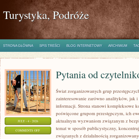
Turystyka, Podróże
STRONA GŁÓWNA
SPIS TREŚCI
BLOG INTERNETOWY
ARCHIWUM
TA
Pytania od czytelni
Świat zorganizowanych grup przestępczych
zainteresowanie zarówno analityków, jak i
informacji. Strona stanowi kompleksowe 
poświęcone grupom przestępczym, ich ewolu
aktualnym wyzwaniom związanym z bezpie
JULY - 4 - 2026
temat w sposób publicystyczny, koncentru
ON
COMMENTS OFF
związanych z działalnością zorganizowany
PYTANIA