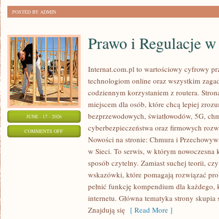
POSTED BY ADMIN
Prawo i Regulacje w 
Internat.com.pl to wartościowy cyfrowy 
technologiom online oraz wszystkim zagad
codziennym korzystaniem z routera. Str
miejscem dla osób, które chcą lepiej zrozum
bezprzewodowych, światłowodów, 5G, chm
JUNE - 17 - 2026
cyberbezpieczeństwa oraz firmowych rozw
ON
COMMENTS OFF
Nowości na stronie: Chmura i Przechowyw
PRAWO
w Sieci. To serwis, w którym nowoczesna
I
sposób czytelny. Zamiast suchej teorii, cz
REGULACJE
wskazówki, które pomagają rozwiązać pro
W
pełnić funkcję kompendium dla każdego, k
INTERNECIE
internetu. Główna tematyka strony skupia 
Znajdują się
[ Read More ]