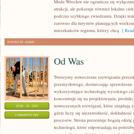
Moda Wrocław nie ogranicza się wyłącznie
atrakcji, ale pokazuje również lokalne cie
podczas szybkiego zwiedzania. Dzięki t
zarówno dla turystów planujących weekend
mieszkańców regionu, którzy chcą
[ Read
POSTED BY ADMIN
Od Was
Tworzymy nowoczesne rozwiązania przezn
przemysłowego, dostarczając sprawdzone 
wykorzystujące technologię wysokiego ciś
koncentruje się na projektowaniu, produkc
nowoczesnych rozwiązań, które znajdują z
JUNE - 30 - 2026
gdzie liczy się niezawodność, dokładnoś
ON
COMMENTS OFF
procesów. Strona prezentuje bogatą ofertę
OD
technologii, które odpowiadają na potrzeb
WAS