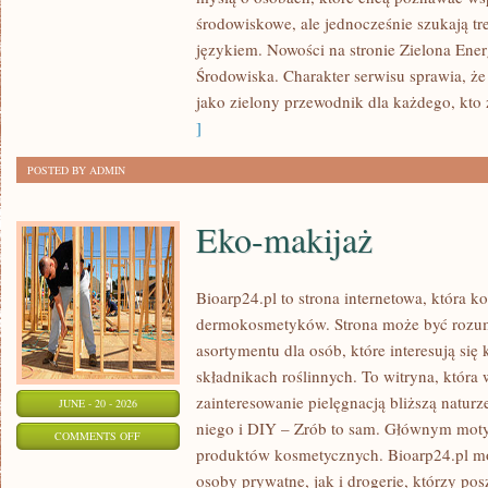
ENERGIA
środowiskowe, ale jednocześnie szukają tr
językiem. Nowości na stronie Zielona Ener
Środowiska. Charakter serwisu sprawia, ż
jako zielony przewodnik dla każdego, kto z
]
POSTED BY ADMIN
Eko-makijaż
Bioarp24.pl to strona internetowa, która k
dermokosmetyków. Strona może być rozumi
asortymentu dla osób, które interesują si
składnikach roślinnych. To witryna, która 
zainteresowanie pielęgnacją bliższą natur
JUNE - 20 - 2026
niego i DIY – Zrób to sam. Głównym motyw
ON
COMMENTS OFF
produktów kosmetycznych. Bioarp24.pl m
EKO-
osoby prywatne, jak i drogerie, którzy po