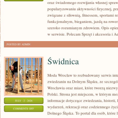
oraz świadomego rozwijania własnej sprawn
TRENING
popularyzowaniu aktywności fizycznej, pr
SIŁOWY
związane z siłownią, fitnessem, sportami r
funkcjonalnym, bieganiem, jazdą na rowerz
szeroko rozumianym zdrowiem. Opis opier
w serwisie. Polecam Sprzęt i akcesoria i A
POSTED BY ADMIN
Świdnica
Moda Wrocław to rozbudowany serwis int
zwiedzaniu na Dolnym Śląsku, ze szczeg
Wrocławia oraz miast, które tworzą niezwyk
Polski. Strona jest miejscem, w którym mo
informacje dotyczące zwiedzania, historii, 
JULY - 2 - 2026
wydarzeń, rekreacji oraz codziennego życi
ON
COMMENTS OFF
Dolnego Śląska. To portal dla osób, które 
ŚWIDNICA