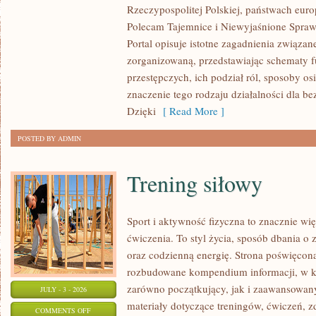
Rzeczypospolitej Polskiej, państwach euro
OD
Polecam Tajemnice i Niewyjaśnione Sprawy
CZYTELNIKÓW
Portal opisuje istotne zagadnienia związan
zorganizowaną, przedstawiając schematy 
przestępczych, ich podział ról, sposoby os
znaczenie tego rodzaju działalności dla b
Dzięki
[ Read More ]
POSTED BY ADMIN
Trening siłowy
Sport i aktywność fizyczna to znacznie wię
ćwiczenia. To styl życia, sposób dbania o
oraz codzienną energię. Strona poświęcona
rozbudowane kompendium informacji, w k
zarówno początkujący, jak i zaawansowan
JULY - 3 - 2026
materiały dotyczące treningów, ćwiczeń, z
ON
COMMENTS OFF