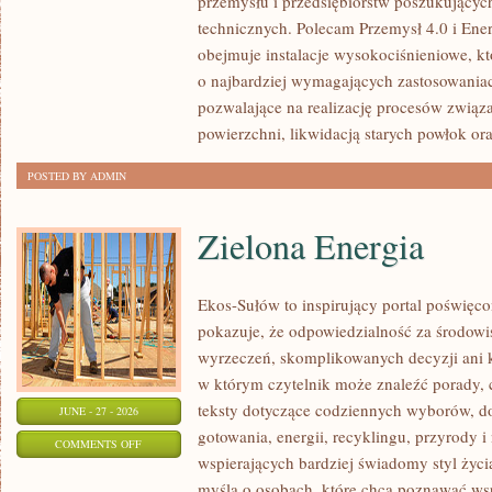
przemysłu i przedsiębiorstw poszukujący
technicznych. Polecam Przemysł 4.0 i Ener
obejmuje instalacje wysokociśnieniowe, k
o najbardziej wymagających zastosowania
pozwalające na realizację procesów związ
powierzchni, likwidacją starych powłok or
POSTED BY ADMIN
Zielona Energia
Ekos-Sułów to inspirujący portal poświęcon
pokazuje, że odpowiedzialność za środowi
wyrzeczeń, skomplikowanych decyzji ani 
w którym czytelnik może znaleźć porady, 
teksty dotyczące codziennych wyborów, d
JUNE - 27 - 2026
gotowania, energii, recyklingu, przyrody
ON
COMMENTS OFF
wspierających bardziej świadomy styl życi
ZIELONA
myślą o osobach, które chcą poznawać w