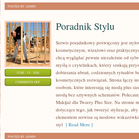
POSTED BY ADMIN
Poradnik Stylu
Serwis poradnikowy poświęcony jest stylo
kosmetycznym, wizażowi oraz praktyczny
chcą wyglądać pewnie niezależnie od sylwe
myślą o czytelnikach, którzy szukają prz
dobierania ubrań, codziennych rytuałów 
JUNE - 15 - 2026
kosmetycznych rozwiązań. Strona łączy ins
ON
COMMENTS OFF
osobom, które interesują się modą plus si
PORADNIK
urodą bez sztywnych schematów. Polecamy 
STYLU
Makijaż dla Twarzy Plus Size. Na stronie 
dotyczące tego, jak tworzyć stylizacje, 
elementem serwisu są modowe wskazówki, 
styl
[ Read More ]
POSTED BY ADMIN