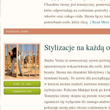
MAKIJAŻ
Charakter strony jest tematyczny, poniewa
które odpowiadają na codzienne potrzeby 
włosów oraz całego ciała. Strona łączy te
potrzebami osób, które chcą
[ Read More 
POSTED BY ADMIN
Stylizacje na każdą 
Studio Veriss to nowoczesny serwis poświ
sprawdzonym wskazówkom dla osób, które 
beauty. Strona ma charakter lifestylowy i 
trendami beauty. To serwis dla początkują
w którym można znaleźć zarówno tematyczne
JUNE - 19 - 2026
stylistyczne. Polecam Makijaż krok po krok
ON
COMMENTS OFF
Tematyka strony skupia się przede wszystk
STYLIZACJE
ogranicza się wyłącznie do samego malowa
NA
pokazuje urodę jako obszar codziennych
KAŻDĄ