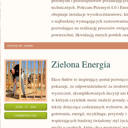
przemysłu i przedsiębiorstw poszukujący
technicznych. Polecam Przemysł 4.0 i Ener
obejmuje instalacje wysokociśnieniowe, k
o najbardziej wymagających zastosowania
pozwalające na realizację procesów związ
powierzchni, likwidacją starych powłok or
POSTED BY ADMIN
Zielona Energia
Ekos-Sułów to inspirujący portal poświęcon
pokazuje, że odpowiedzialność za środowi
wyrzeczeń, skomplikowanych decyzji ani 
w którym czytelnik może znaleźć porady, 
teksty dotyczące codziennych wyborów, d
JUNE - 27 - 2026
gotowania, energii, recyklingu, przyrody
ON
COMMENTS OFF
wspierających bardziej świadomy styl życi
ZIELONA
myślą o osobach, które chcą poznawać w