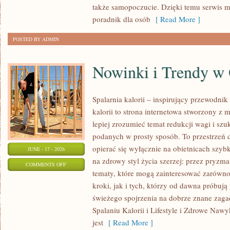
także samopoczucie. Dzięki temu serwis m
OKAZJĘ
poradnik dla osób
[ Read More ]
POSTED BY ADMIN
Nowinki i Trendy w
Spalarnia kalorii – inspirujący przewodnik 
kalorii to strona internetowa stworzony z 
lepiej zrozumieć temat redukcji wagi i szu
podanych w prosty sposób. To przestrzeń d
opierać się wyłącznie na obietnicach szybk
JUNE - 17 - 2026
na zdrowy styl życia szerzej: przez pryzma
ON
COMMENTS OFF
tematy, które mogą zainteresować zarówno
NOWINKI
kroki, jak i tych, którzy od dawna próbują
I
świeżego spojrzenia na dobrze znane zag
TRENDY
Spalaniu Kalorii i Lifestyle i Zdrowe Nawy
W
jest
[ Read More ]
ODCHUDZANIU