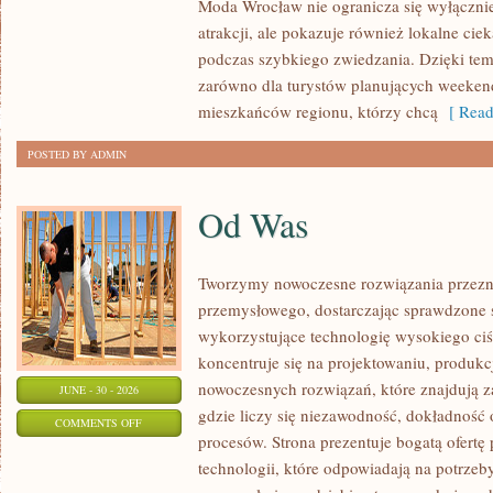
Moda Wrocław nie ogranicza się wyłącznie
atrakcji, ale pokazuje również lokalne cie
podczas szybkiego zwiedzania. Dzięki t
zarówno dla turystów planujących weekend
mieszkańców regionu, którzy chcą
[ Read
POSTED BY ADMIN
Od Was
Tworzymy nowoczesne rozwiązania przezn
przemysłowego, dostarczając sprawdzone 
wykorzystujące technologię wysokiego ciś
koncentruje się na projektowaniu, produkc
nowoczesnych rozwiązań, które znajdują z
JUNE - 30 - 2026
gdzie liczy się niezawodność, dokładnoś
ON
COMMENTS OFF
procesów. Strona prezentuje bogatą ofertę
OD
technologii, które odpowiadają na potrzeb
WAS