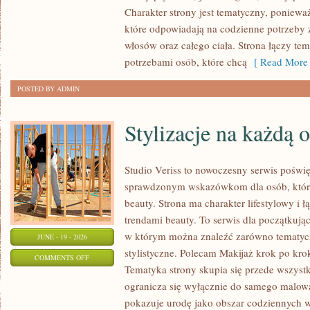
MAKIJAŻ
Charakter strony jest tematyczny, poniewa
które odpowiadają na codzienne potrzeby 
włosów oraz całego ciała. Strona łączy te
potrzebami osób, które chcą
[ Read More 
POSTED BY ADMIN
Stylizacje na każdą 
Studio Veriss to nowoczesny serwis poświ
sprawdzonym wskazówkom dla osób, które 
beauty. Strona ma charakter lifestylowy i 
trendami beauty. To serwis dla początkują
w którym można znaleźć zarówno tematyczne
JUNE - 19 - 2026
stylistyczne. Polecam Makijaż krok po krok
ON
COMMENTS OFF
Tematyka strony skupia się przede wszystk
STYLIZACJE
ogranicza się wyłącznie do samego malowa
NA
pokazuje urodę jako obszar codziennych
KAŻDĄ