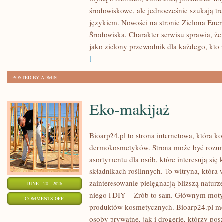
ENERGIA
środowiskowe, ale jednocześnie szukają tr
językiem. Nowości na stronie Zielona Ener
Środowiska. Charakter serwisu sprawia, ż
jako zielony przewodnik dla każdego, kto z
]
POSTED BY ADMIN
Eko-makijaż
Bioarp24.pl to strona internetowa, która k
dermokosmetyków. Strona może być rozumi
asortymentu dla osób, które interesują si
składnikach roślinnych. To witryna, która 
zainteresowanie pielęgnacją bliższą natur
JUNE - 20 - 2026
niego i DIY – Zrób to sam. Głównym motyw
ON
COMMENTS OFF
produktów kosmetycznych. Bioarp24.pl m
EKO-
osoby prywatne, jak i drogerie, którzy po