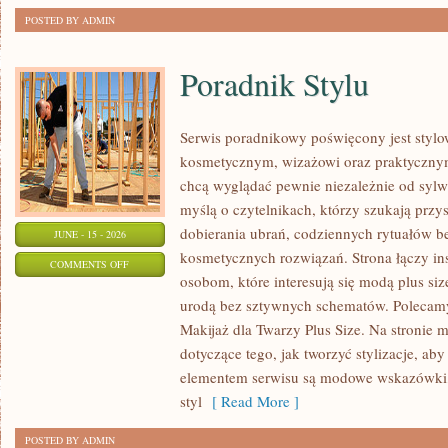
POSTED BY ADMIN
Poradnik Stylu
Serwis poradnikowy poświęcony jest stylo
kosmetycznym, wizażowi oraz praktyczny
chcą wyglądać pewnie niezależnie od sylwe
myślą o czytelnikach, którzy szukają prz
dobierania ubrań, codziennych rytuałów 
JUNE - 15 - 2026
kosmetycznych rozwiązań. Strona łączy ins
ON
COMMENTS OFF
osobom, które interesują się modą plus si
PORADNIK
urodą bez sztywnych schematów. Polecamy 
STYLU
Makijaż dla Twarzy Plus Size. Na stronie 
dotyczące tego, jak tworzyć stylizacje, 
elementem serwisu są modowe wskazówki, 
styl
[ Read More ]
POSTED BY ADMIN