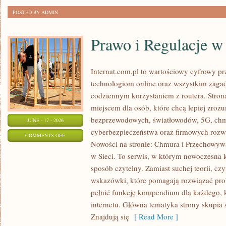
POSTED BY ADMIN
Prawo i Regulacje w 
Internat.com.pl to wartościowy cyfrowy 
technologiom online oraz wszystkim zagad
codziennym korzystaniem z routera. Str
miejscem dla osób, które chcą lepiej zrozum
bezprzewodowych, światłowodów, 5G, chm
JUNE - 17 - 2026
cyberbezpieczeństwa oraz firmowych rozw
ON
COMMENTS OFF
Nowości na stronie: Chmura i Przechowyw
PRAWO
w Sieci. To serwis, w którym nowoczesna
I
sposób czytelny. Zamiast suchej teorii, cz
REGULACJE
wskazówki, które pomagają rozwiązać pro
W
pełnić funkcję kompendium dla każdego, k
INTERNECIE
internetu. Główna tematyka strony skupia 
Znajdują się
[ Read More ]