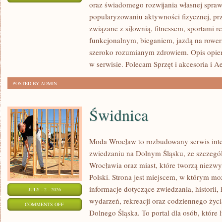
oraz świadomego rozwijania własnej sprawn
TRENING
popularyzowaniu aktywności fizycznej, pr
SIŁOWY
związane z siłownią, fitnessem, sportami r
funkcjonalnym, bieganiem, jazdą na rowerz
szeroko rozumianym zdrowiem. Opis opier
w serwisie. Polecam Sprzęt i akcesoria i A
POSTED BY ADMIN
Świdnica
Moda Wrocław to rozbudowany serwis int
zwiedzaniu na Dolnym Śląsku, ze szczeg
Wrocławia oraz miast, które tworzą niezwyk
Polski. Strona jest miejscem, w którym mo
informacje dotyczące zwiedzania, historii, 
JULY - 2 - 2026
wydarzeń, rekreacji oraz codziennego życi
ON
COMMENTS OFF
Dolnego Śląska. To portal dla osób, które 
ŚWIDNICA