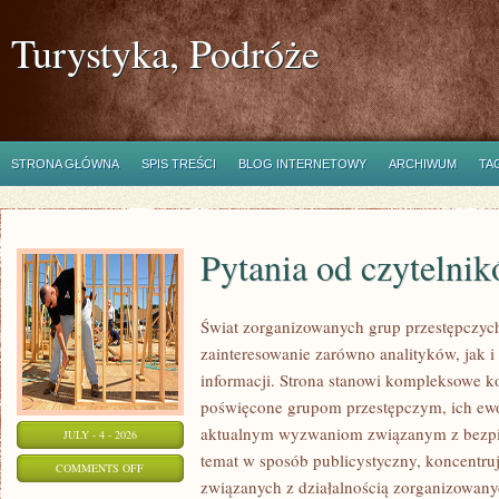
Turystyka, Podróże
STRONA GŁÓWNA
SPIS TREŚCI
BLOG INTERNETOWY
ARCHIWUM
TA
Pytania od czytelni
Świat zorganizowanych grup przestępczych
zainteresowanie zarówno analityków, jak i
informacji. Strona stanowi kompleksowe 
poświęcone grupom przestępczym, ich ewolu
aktualnym wyzwaniom związanym z bezpie
JULY - 4 - 2026
temat w sposób publicystyczny, koncentru
ON
COMMENTS OFF
związanych z działalnością zorganizowany
PYTANIA