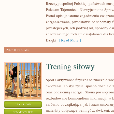
Rzeczypospolitej Polskiej, państwach euro
OD
Polecam Tajemnice i Niewyjaśnione Sprawy
CZYTELNIKÓW
Portal opisuje istotne zagadnienia związan
zorganizowaną, przedstawiając schematy 
przestępczych, ich podział ról, sposoby os
znaczenie tego rodzaju działalności dla b
Dzięki
[ Read More ]
POSTED BY ADMIN
Trening siłowy
Sport i aktywność fizyczna to znacznie wię
ćwiczenia. To styl życia, sposób dbania o
oraz codzienną energię. Strona poświęcona
rozbudowane kompendium informacji, w k
zarówno początkujący, jak i zaawansowan
JULY - 3 - 2026
materiały dotyczące treningów, ćwiczeń, z
ON
COMMENTS OFF