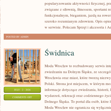
popularyzowaniu aktywności fizycznej, pr
SIŁOWY
związane z siłownią, fitnessem, sportami r
funkcjonalnym, bieganiem, jazdą na rowerz
szeroko rozumianym zdrowiem. Opis opier
w serwisie. Polecam Sprzęt i akcesoria i A
POSTED BY ADMIN
Świdnica
Moda Wrocław to rozbudowany serwis int
zwiedzaniu na Dolnym Śląsku, ze szczeg
Wrocławia oraz miast, które tworzą niezwyk
Polski. Strona jest miejscem, w którym mo
informacje dotyczące zwiedzania, historii, 
JULY - 2 - 2026
wydarzeń, rekreacji oraz codziennego życi
ON
COMMENTS OFF
Dolnego Śląska. To portal dla osób, które 
ŚWIDNICA
Moda Wrocław nie ogranicza się wyłącznie