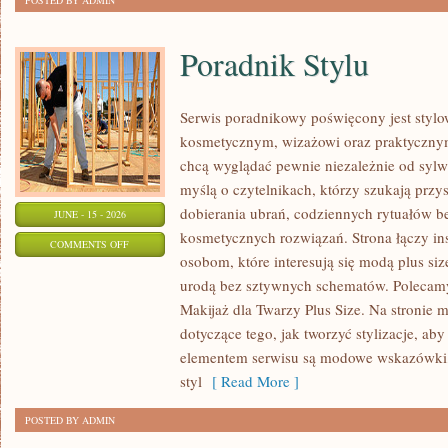
POSTED BY ADMIN
Poradnik Stylu
Serwis poradnikowy poświęcony jest stylo
kosmetycznym, wizażowi oraz praktyczny
chcą wyglądać pewnie niezależnie od sylwe
myślą o czytelnikach, którzy szukają prz
dobierania ubrań, codziennych rytuałów 
JUNE - 15 - 2026
kosmetycznych rozwiązań. Strona łączy ins
ON
COMMENTS OFF
osobom, które interesują się modą plus si
PORADNIK
urodą bez sztywnych schematów. Polecamy 
STYLU
Makijaż dla Twarzy Plus Size. Na stronie 
dotyczące tego, jak tworzyć stylizacje, 
elementem serwisu są modowe wskazówki, 
styl
[ Read More ]
POSTED BY ADMIN