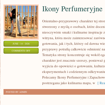
Ikony Perfumeryjne
Orientalno-przyprawowy charakter tej stron
stworzony z myślą o osobach, które docen
nieoczywiste smaki i kulinarne inspiracje 
witryna, która może zainteresować zarów
gotowania, jak i tych, którzy od dawna w
JUNE - 14 - 2026
przyprawy potrafią całkowicie odmienić na
ON
COMMENTS OFF
Tematyka strony koncentruje się wokół egz
IKONY
charakter jest znacznie szerszy, ponieważ
PERFUMERYJNE
wyjścia do opowieści o gotowaniu, kulturz
eksperymentach i codziennym odkrywani
Polecamy Ikony Perfumeryjne i Zapachowe
postrzegana jako kulinarna mapa, w
[ Rea
POSTED BY ADMIN