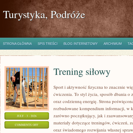
Turystyka, Podróże
STRONA GŁÓWNA
SPIS TREŚCI
BLOG INTERNETOWY
ARCHIWUM
TA
Trening siłowy
Sport i aktywność fizyczna to znacznie wię
ćwiczenia. To styl życia, sposób dbania o
oraz codzienną energię. Strona poświęcona
rozbudowane kompendium informacji, w k
zarówno początkujący, jak i zaawansowan
JULY - 3 - 2026
materiały dotyczące treningów, ćwiczeń, z
ON
COMMENTS OFF
oraz świadomego rozwijania własnej sprawn
TRENING