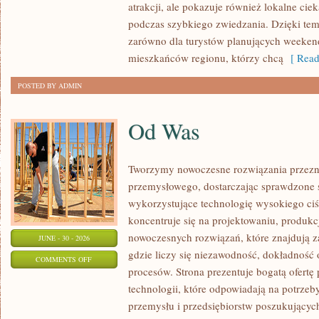
atrakcji, ale pokazuje również lokalne cie
podczas szybkiego zwiedzania. Dzięki t
zarówno dla turystów planujących weekend
mieszkańców regionu, którzy chcą
[ Read
POSTED BY ADMIN
Od Was
Tworzymy nowoczesne rozwiązania przezn
przemysłowego, dostarczając sprawdzone 
wykorzystujące technologię wysokiego ciś
koncentruje się na projektowaniu, produkc
nowoczesnych rozwiązań, które znajdują z
JUNE - 30 - 2026
gdzie liczy się niezawodność, dokładnoś
ON
COMMENTS OFF
procesów. Strona prezentuje bogatą ofertę
OD
technologii, które odpowiadają na potrzeb
WAS
przemysłu i przedsiębiorstw poszukujący