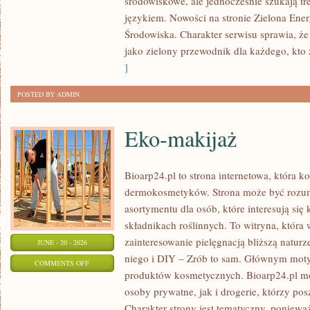
środowiskowe, ale jednocześnie szukają tr
językiem. Nowości na stronie Zielona Ener
Środowiska. Charakter serwisu sprawia, ż
jako zielony przewodnik dla każdego, kto z
]
POSTED BY ADMIN
Eko-makijaż
Bioarp24.pl to strona internetowa, która k
dermokosmetyków. Strona może być rozumi
asortymentu dla osób, które interesują si
składnikach roślinnych. To witryna, która 
zainteresowanie pielęgnacją bliższą natur
JUNE - 20 - 2026
niego i DIY – Zrób to sam. Głównym motyw
ON
COMMENTS OFF
produktów kosmetycznych. Bioarp24.pl m
EKO-
osoby prywatne, jak i drogerie, którzy po
MAKIJAŻ
Charakter strony jest tematyczny, poniewa