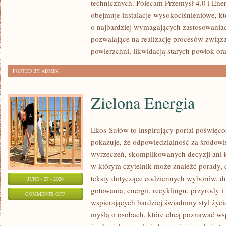
technicznych. Polecam Przemysł 4.0 i Ener
obejmuje instalacje wysokociśnieniowe, k
o najbardziej wymagających zastosowania
pozwalające na realizację procesów związ
powierzchni, likwidacją starych powłok or
POSTED BY ADMIN
Zielona Energia
Ekos-Sułów to inspirujący portal poświęcon
pokazuje, że odpowiedzialność za środowi
wyrzeczeń, skomplikowanych decyzji ani 
w którym czytelnik może znaleźć porady, 
teksty dotyczące codziennych wyborów, d
JUNE - 27 - 2026
gotowania, energii, recyklingu, przyrody
ON
COMMENTS OFF
wspierających bardziej świadomy styl życi
ZIELONA
myślą o osobach, które chcą poznawać w
ENERGIA