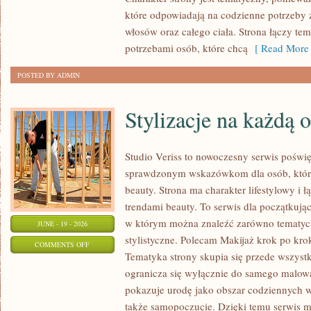
które odpowiadają na codzienne potrzeby 
włosów oraz całego ciała. Strona łączy te
potrzebami osób, które chcą
[ Read More 
POSTED BY ADMIN
Stylizacje na każdą 
Studio Veriss to nowoczesny serwis poświ
sprawdzonym wskazówkom dla osób, które 
beauty. Strona ma charakter lifestylowy i 
trendami beauty. To serwis dla początkują
w którym można znaleźć zarówno tematyczne
JUNE - 19 - 2026
stylistyczne. Polecam Makijaż krok po krok
ON
COMMENTS OFF
Tematyka strony skupia się przede wszystk
STYLIZACJE
ogranicza się wyłącznie do samego malowa
NA
pokazuje urodę jako obszar codziennych
KAŻDĄ
także samopoczucie. Dzięki temu serwis m