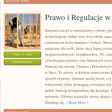
POSTED BY ADMIN
Prawo i Regulacje w 
Internat.com.pl to wartościowy cyfrowy 
technologiom online oraz wszystkim zagad
codziennym korzystaniem z routera. Str
miejscem dla osób, które chcą lepiej zrozum
bezprzewodowych, światłowodów, 5G, chm
JUNE - 17 - 2026
cyberbezpieczeństwa oraz firmowych rozw
ON
COMMENTS OFF
Nowości na stronie: Chmura i Przechowyw
PRAWO
w Sieci. To serwis, w którym nowoczesna
I
sposób czytelny. Zamiast suchej teorii, cz
REGULACJE
wskazówki, które pomagają rozwiązać pro
W
pełnić funkcję kompendium dla każdego, k
INTERNECIE
internetu. Główna tematyka strony skupia 
Znajdują się
[ Read More ]