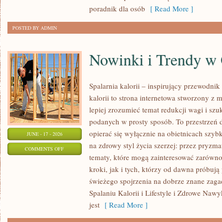
OKAZJĘ
poradnik dla osób
[ Read More ]
POSTED BY ADMIN
Nowinki i Trendy w
Spalarnia kalorii – inspirujący przewodnik 
kalorii to strona internetowa stworzony z 
lepiej zrozumieć temat redukcji wagi i szu
podanych w prosty sposób. To przestrzeń d
opierać się wyłącznie na obietnicach szybk
JUNE - 17 - 2026
na zdrowy styl życia szerzej: przez pryzma
ON
COMMENTS OFF
tematy, które mogą zainteresować zarówno
NOWINKI
kroki, jak i tych, którzy od dawna próbują
I
świeżego spojrzenia na dobrze znane zag
TRENDY
Spalaniu Kalorii i Lifestyle i Zdrowe Nawy
W
jest
[ Read More ]
ODCHUDZANIU