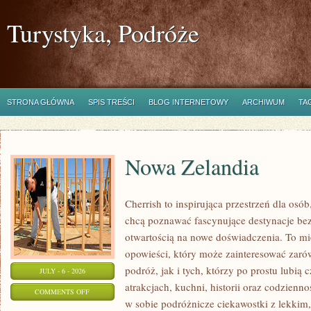
Turystyka, Podróże
STRONA GŁÓWNA
SPIS TREŚCI
BLOG INTERNETOWY
ARCHIWUM
TA
Nowa Zelandia
Cherrish to inspirująca przestrzeń dla osób
chcą poznawać fascynujące destynacje bez
otwartością na nowe doświadczenia. To mi
opowieści, który może zainteresować zar
podróż, jak i tych, którzy po prostu lubią c
JULY - 6 - 2026
atrakcjach, kuchni, historii oraz codzienn
ON
COMMENTS OFF
w sobie podróżnicze ciekawostki z lekki
NOWA