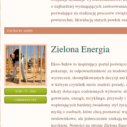
o najbardziej wymagających zastosowania
pozwalające na realizację procesów związ
powierzchni, likwidacją starych powłok or
POSTED BY ADMIN
Zielona Energia
Ekos-Sułów to inspirujący portal poświęcon
pokazuje, że odpowiedzialność za środowi
wyrzeczeń, skomplikowanych decyzji ani 
w którym czytelnik może znaleźć porady, 
teksty dotyczące codziennych wyborów, d
JUNE - 27 - 2026
gotowania, energii, recyklingu, przyrody
ON
COMMENTS OFF
wspierających bardziej świadomy styl życi
ZIELONA
myślą o osobach, które chcą poznawać w
ENERGIA
środowiskowe, ale jednocześnie szukają tr
językiem. Nowości na stronie Zielona Ener