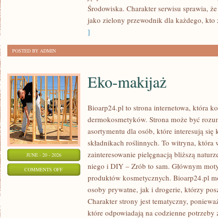
Środowiska. Charakter serwisu sprawia, ż
jako zielony przewodnik dla każdego, kto z
]
POSTED BY ADMIN
Eko-makijaż
Bioarp24.pl to strona internetowa, która k
dermokosmetyków. Strona może być rozumi
asortymentu dla osób, które interesują si
składnikach roślinnych. To witryna, która 
zainteresowanie pielęgnacją bliższą natur
JUNE - 20 - 2026
niego i DIY – Zrób to sam. Głównym motyw
ON
COMMENTS OFF
produktów kosmetycznych. Bioarp24.pl m
EKO-
osoby prywatne, jak i drogerie, którzy po
MAKIJAŻ
Charakter strony jest tematyczny, poniewa
które odpowiadają na codzienne potrzeby 