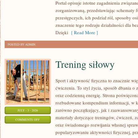
Portal opisuje istotne zagadnienia związan
zorganizowaną, przedstawiając schematy 
przestępczych, ich podział ról, sposoby os
znaczenie tego rodzaju działalności dla b
Dzięki
[ Read More ]
POSTED BY ADMIN
Trening siłowy
Sport i aktywność fizyczna to znacznie wię
ćwiczenia. To styl życia, sposób dbania o
oraz codzienną energię. Strona poświęcona
rozbudowane kompendium informacji, w k
zarówno początkujący, jak i zaawansowan
JULY - 3 - 2026
materiały dotyczące treningów, ćwiczeń, z
ON
COMMENTS OFF
oraz świadomego rozwijania własnej sprawn
TRENING
popularyzowaniu aktywności fizycznej, pr
SIŁOWY