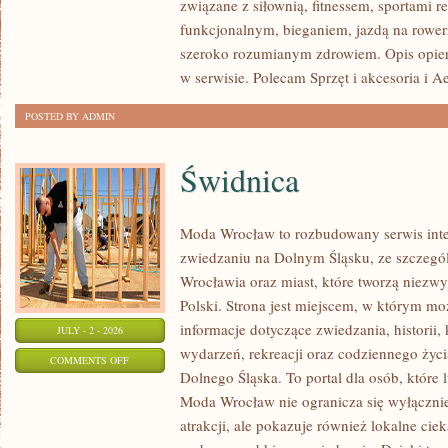
związane z siłownią, fitnessem, sportami r
funkcjonalnym, bieganiem, jazdą na rowerz
szeroko rozumianym zdrowiem. Opis opier
w serwisie. Polecam Sprzęt i akcesoria i A
POSTED BY ADMIN
Świdnica
Moda Wrocław to rozbudowany serwis int
zwiedzaniu na Dolnym Śląsku, ze szczeg
Wrocławia oraz miast, które tworzą niezwyk
Polski. Strona jest miejscem, w którym mo
informacje dotyczące zwiedzania, historii, 
JULY - 2 - 2026
wydarzeń, rekreacji oraz codziennego życi
ON
COMMENTS OFF
Dolnego Śląska. To portal dla osób, które 
ŚWIDNICA
Moda Wrocław nie ogranicza się wyłącznie
atrakcji, ale pokazuje również lokalne cie