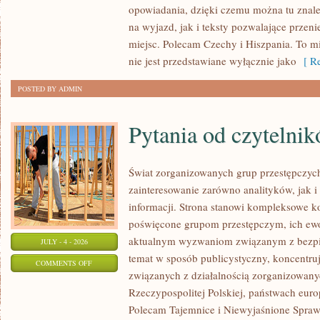
opowiadania, dzięki czemu można tu znal
ZELANDIA
na wyjazd, jak i teksty pozwalające przen
miejsc. Polecam Czechy i Hiszpania. To m
nie jest przedstawiane wyłącznie jako
[ Re
POSTED BY ADMIN
Pytania od czytelni
Świat zorganizowanych grup przestępczych
zainteresowanie zarówno analityków, jak i
informacji. Strona stanowi kompleksowe 
poświęcone grupom przestępczym, ich ewolu
aktualnym wyzwaniom związanym z bezpie
JULY - 4 - 2026
temat w sposób publicystyczny, koncentru
ON
COMMENTS OFF
związanych z działalnością zorganizowany
PYTANIA
Rzeczypospolitej Polskiej, państwach euro
OD
Polecam Tajemnice i Niewyjaśnione Sprawy
CZYTELNIKÓW