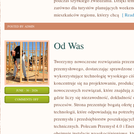
podczas szybkiego zwiedzania. Dzięki t
zarówno dla turystów planujących weekend
mieszkańców regionu, którzy chcą
[ Read
POSTED BY ADMIN
Od Was
Tworzymy nowoczesne rozwiązania przezn
przemysłowego, dostarczając sprawdzone 
wykorzystujące technologię wysokiego ciś
koncentruje się na projektowaniu, produkc
nowoczesnych rozwiązań, które znajdują z
JUNE - 30 - 2026
gdzie liczy się niezawodność, dokładnoś
ON
COMMENTS OFF
procesów. Strona prezentuje bogatą ofertę
OD
technologii, które odpowiadają na potrzeb
WAS
przemysłu i przedsiębiorstw poszukujący
technicznych. Polecam Przemysł 4.0 i Ener
obejmuje instalacje wysokociśnieniowe, k