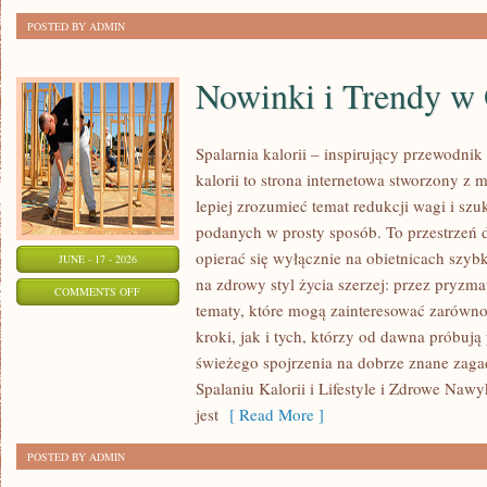
POSTED BY ADMIN
Nowinki i Trendy w
Spalarnia kalorii – inspirujący przewodnik 
kalorii to strona internetowa stworzony z 
lepiej zrozumieć temat redukcji wagi i szu
podanych w prosty sposób. To przestrzeń d
opierać się wyłącznie na obietnicach szybk
JUNE - 17 - 2026
na zdrowy styl życia szerzej: przez pryzma
ON
COMMENTS OFF
tematy, które mogą zainteresować zarówno
NOWINKI
kroki, jak i tych, którzy od dawna próbują
I
świeżego spojrzenia na dobrze znane zag
TRENDY
Spalaniu Kalorii i Lifestyle i Zdrowe Nawy
W
jest
[ Read More ]
ODCHUDZANIU
POSTED BY ADMIN