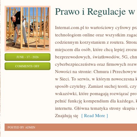
Prawo i Regulacje w 
Internat.com.pl to wartościowy cyfrowy 
technologiom online oraz wszystkim zagad
codziennym korzystaniem z routera. Str
miejscem dla osób, które chcą lepiej zrozum
bezprzewodowych, światłowodów, 5G, chm
JUNE - 17 - 2026
cyberbezpieczeństwa oraz firmowych rozw
ON
COMMENTS OFF
Nowości na stronie: Chmura i Przechowyw
PRAWO
w Sieci. To serwis, w którym nowoczesna
I
sposób czytelny. Zamiast suchej teorii, cz
REGULACJE
wskazówki, które pomagają rozwiązać pro
W
pełnić funkcję kompendium dla każdego, k
INTERNECIE
internetu. Główna tematyka strony skupia 
Znajdują się
[ Read More ]
POSTED BY ADMIN