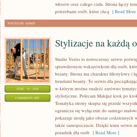
włosów oraz całego ciała. Strona łączy te
potrzebami osób, które chcą
[ Read More 
POSTED BY ADMIN
Stylizacje na każdą 
Studio Veriss to nowoczesny serwis poświ
sprawdzonym wskazówkom dla osób, które 
beauty. Strona ma charakter lifestylowy i 
trendami beauty. To serwis dla początkują
w którym można znaleźć zarówno tematyczne
JUNE - 19 - 2026
stylistyczne. Polecam Makijaż krok po krok
ON
COMMENTS OFF
Tematyka strony skupia się przede wszystk
STYLIZACJE
ogranicza się wyłącznie do samego malowa
NA
pokazuje urodę jako obszar codziennych
KAŻDĄ
także samopoczucie. Dzięki temu serwis m
OKAZJĘ
poradnik dla osób
[ Read More ]