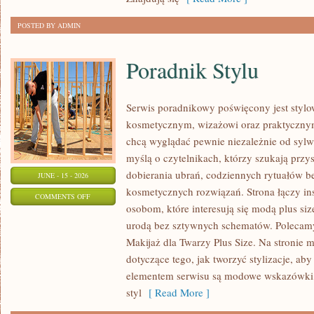
POSTED BY ADMIN
Poradnik Stylu
Serwis poradnikowy poświęcony jest stylo
kosmetycznym, wizażowi oraz praktyczny
chcą wyglądać pewnie niezależnie od sylwe
myślą o czytelnikach, którzy szukają prz
dobierania ubrań, codziennych rytuałów 
JUNE - 15 - 2026
kosmetycznych rozwiązań. Strona łączy ins
ON
COMMENTS OFF
osobom, które interesują się modą plus si
PORADNIK
urodą bez sztywnych schematów. Polecamy 
STYLU
Makijaż dla Twarzy Plus Size. Na stronie 
dotyczące tego, jak tworzyć stylizacje, 
elementem serwisu są modowe wskazówki, 
styl
[ Read More ]