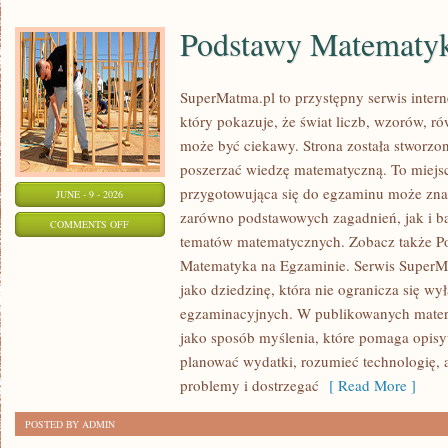
Podstawy Matematy
SuperMatma.pl to przystępny serwis inte
który pokazuje, że świat liczb, wzorów, r
może być ciekawy. Strona została stworzon
poszerzać wiedzę matematyczną. To miejs
przygotowująca się do egzaminu może zna
JUNE - 9 - 2026
zarówno podstawowych zagadnień, jak i b
ON
COMMENTS OFF
tematów matematycznych. Zobacz także P
PODSTAWY
Matematyka na Egzaminie. Serwis SuperM
MATEMATYKI
jako dziedzinę, która nie ogranicza się wy
egzaminacyjnych. W publikowanych materi
jako sposób myślenia, które pomaga opisy
planować wydatki, rozumieć technologię,
problemy i dostrzegać
[ Read More ]
POSTED BY ADMIN