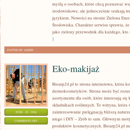
myślą o osobach, które chcą poznawać w
ENERGIA
środowiskowe, ale jednocześnie szukają tr
językiem. Nowości na stronie Zielona Ener
Środowiska. Charakter serwisu sprawia, ż
jako zielony przewodnik dla każdego, kto z
]
POSTED BY ADMIN
Eko-makijaż
Bioarp24.pl to strona internetowa, która k
dermokosmetyków. Strona może być rozumi
asortymentu dla osób, które interesują si
składnikach roślinnych. To witryna, która 
zainteresowanie pielęgnacją bliższą natur
JUNE - 20 - 2026
niego i DIY – Zrób to sam. Głównym motyw
ON
COMMENTS OFF
produktów kosmetycznych. Bioarp24.pl m
EKO-