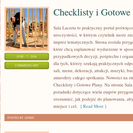
Checklisty i Gotowe
Sala Lacerta to praktyczny portal poświę
uroczystości, w którym czytelnik może zn
imprez tematycznych. Strona została przy
które chcą zaplanować wydarzenie w spos
przypadkowych decyzji, pośpiechu i organ
JUNE - 7 - 2026
dla tych, którzy szukają praktycznych od
ON
COMMENTS OFF
sali, menu, dekoracji, atrakcji, muzyki, b
CHECKLISTY
atmosfery całego spotkania. Nowości na str
I
Checklisty i Gotowe Plany. Na stronie Sal
GOTOWE
poradniki dotyczące wielu etapów przygot
PLANY
zrozumieć, jak podejść do planowania, ab
miejsce i cel.
[ Read More ]
POSTED BY ADMIN