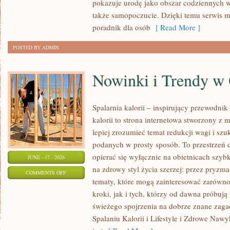
pokazuje urodę jako obszar codziennych
KAŻDĄ
także samopoczucie. Dzięki temu serwis m
OKAZJĘ
poradnik dla osób
[ Read More ]
POSTED BY ADMIN
Nowinki i Trendy w
Spalarnia kalorii – inspirujący przewodnik 
kalorii to strona internetowa stworzony z 
lepiej zrozumieć temat redukcji wagi i szu
podanych w prosty sposób. To przestrzeń d
opierać się wyłącznie na obietnicach szybk
JUNE - 17 - 2026
na zdrowy styl życia szerzej: przez pryzma
ON
COMMENTS OFF
tematy, które mogą zainteresować zarówno
NOWINKI
kroki, jak i tych, którzy od dawna próbują
I
świeżego spojrzenia na dobrze znane zag
TRENDY
Spalaniu Kalorii i Lifestyle i Zdrowe Nawy
W