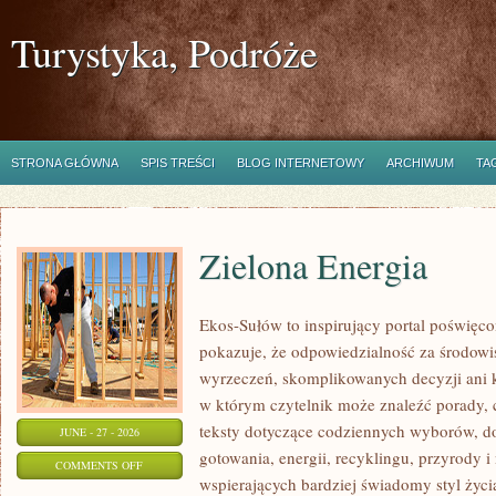
Turystyka, Podróże
STRONA GŁÓWNA
SPIS TREŚCI
BLOG INTERNETOWY
ARCHIWUM
TA
Zielona Energia
Ekos-Sułów to inspirujący portal poświęcon
pokazuje, że odpowiedzialność za środowi
wyrzeczeń, skomplikowanych decyzji ani 
w którym czytelnik może znaleźć porady, 
teksty dotyczące codziennych wyborów, d
JUNE - 27 - 2026
gotowania, energii, recyklingu, przyrody
ON
COMMENTS OFF
wspierających bardziej świadomy styl życi
ZIELONA