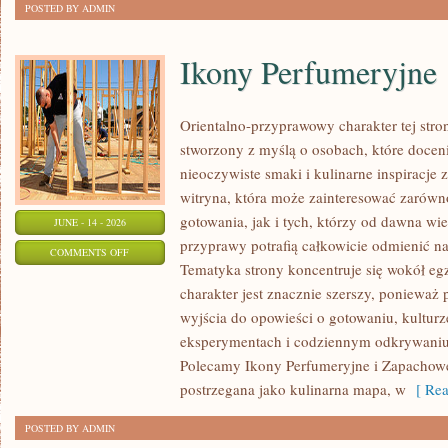
POSTED BY ADMIN
Ikony Perfumeryjne
Orientalno-przyprawowy charakter tej stron
stworzony z myślą o osobach, które docen
nieoczywiste smaki i kulinarne inspiracje 
witryna, która może zainteresować zarów
gotowania, jak i tych, którzy od dawna w
JUNE - 14 - 2026
przyprawy potrafią całkowicie odmienić na
ON
COMMENTS OFF
Tematyka strony koncentruje się wokół egz
IKONY
charakter jest znacznie szerszy, ponieważ
PERFUMERYJNE
wyjścia do opowieści o gotowaniu, kulturz
eksperymentach i codziennym odkrywani
Polecamy Ikony Perfumeryjne i Zapachowe
postrzegana jako kulinarna mapa, w
[ Rea
POSTED BY ADMIN