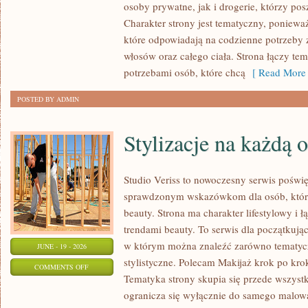
osoby prywatne, jak i drogerie, którzy po
MAKIJAŻ
Charakter strony jest tematyczny, poniewa
które odpowiadają na codzienne potrzeby 
włosów oraz całego ciała. Strona łączy te
potrzebami osób, które chcą
[ Read More 
POSTED BY ADMIN
Stylizacje na każdą 
Studio Veriss to nowoczesny serwis poświ
sprawdzonym wskazówkom dla osób, które 
beauty. Strona ma charakter lifestylowy i 
trendami beauty. To serwis dla początkują
w którym można znaleźć zarówno tematyczne
JUNE - 19 - 2026
stylistyczne. Polecam Makijaż krok po krok
ON
COMMENTS OFF
Tematyka strony skupia się przede wszystk
STYLIZACJE
ogranicza się wyłącznie do samego malowa
NA