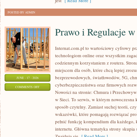
jest
[ Read More ]
ODCHUDZANIU
POSTED BY ADMIN
Prawo i Regulacje w 
Internat.com.pl to wartościowy cyfrowy 
technologiom online oraz wszystkim zagad
codziennym korzystaniem z routera. Str
miejscem dla osób, które chcą lepiej zrozum
bezprzewodowych, światłowodów, 5G, chm
JUNE - 17 - 2026
cyberbezpieczeństwa oraz firmowych rozw
ON
COMMENTS OFF
Nowości na stronie: Chmura i Przechowyw
PRAWO
w Sieci. To serwis, w którym nowoczesna
I
sposób czytelny. Zamiast suchej teorii, cz
REGULACJE
wskazówki, które pomagają rozwiązać pro
W
pełnić funkcję kompendium dla każdego, k
INTERNECIE
internetu. Główna tematyka strony skupia 
Znajdują się
[ Read More ]