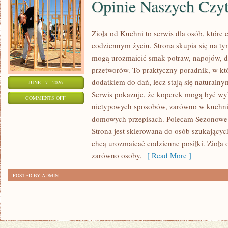
Opinie Naszych Czy
Zioła od Kuchni to serwis dla osób, które 
codziennym życiu. Strona skupia się na ty
mogą urozmaicić smak potraw, napojów, 
przetworów. To praktyczny poradnik, w któ
dodatkiem do dań, lecz stają się naturaln
JUNE - 7 - 2026
Serwis pokazuje, że koperek mogą być wy
ON
COMMENTS OFF
nietypowych sposobów, zarówno w kuchni t
OPINIE
domowych przepisach. Polecam Sezonowe I
NASZYCH
Strona jest skierowana do osób szukających
CZYTELNIKÓW
chcą urozmaicać codzienne posiłki. Zioła
zarówno osoby,
[ Read More ]
POSTED BY ADMIN