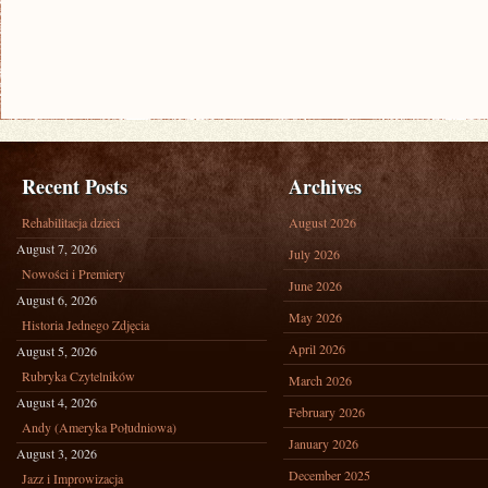
Recent Posts
Archives
Rehabilitacja dzieci
August 2026
August 7, 2026
July 2026
Nowości i Premiery
June 2026
August 6, 2026
May 2026
Historia Jednego Zdjęcia
April 2026
August 5, 2026
Rubryka Czytelników
March 2026
August 4, 2026
February 2026
Andy (Ameryka Południowa)
January 2026
August 3, 2026
December 2025
Jazz i Improwizacja