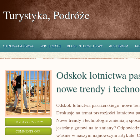
Turystyka, Podróże
STRONA GŁÓWNA
SPIS TREŚCI
BLOG INTERNETOWY
ARCHIWUM
TA
Odskok lotnictwa pa
nowe trendy i techno
Odskok lotnictwa pasażerskiego: nowe tren
Dyskusje na temat przyszłości lotnictwa pa
Nowe trendy i technologie zmieniają spo
FEBRUARY - 27 - 2025
jesteśmy gotowi na te zmiany? Odpowiedz
ON
COMMENTS OFF
właśnie w naszym najnowszym artykule. C
ODSKOK