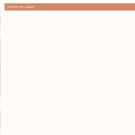
LOTNICTWA
POSTED BY ADMIN
PASAŻERSKIEGO:
NOWE
TRENDY
I
TECHNOLOGIE