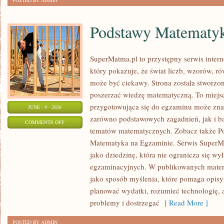
POSTED BY ADMIN
Podstawy Matematy
SuperMatma.pl to przystępny serwis inte
który pokazuje, że świat liczb, wzorów, r
może być ciekawy. Strona została stworzon
poszerzać wiedzę matematyczną. To miejs
przygotowująca się do egzaminu może zna
JUNE - 9 - 2026
zarówno podstawowych zagadnień, jak i b
ON
COMMENTS OFF
tematów matematycznych. Zobacz także P
PODSTAWY
Matematyka na Egzaminie. Serwis SuperM
MATEMATYKI
jako dziedzinę, która nie ogranicza się wy
egzaminacyjnych. W publikowanych materi
jako sposób myślenia, które pomaga opisy
planować wydatki, rozumieć technologię,
problemy i dostrzegać
[ Read More ]
POSTED BY ADMIN