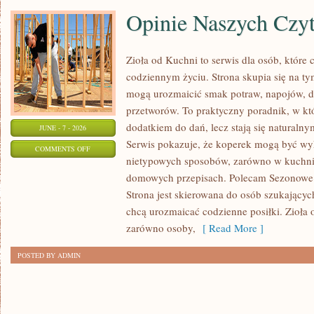
Opinie Naszych Czy
Zioła od Kuchni to serwis dla osób, które 
codziennym życiu. Strona skupia się na ty
mogą urozmaicić smak potraw, napojów, 
przetworów. To praktyczny poradnik, w któ
dodatkiem do dań, lecz stają się naturaln
JUNE - 7 - 2026
Serwis pokazuje, że koperek mogą być wy
ON
COMMENTS OFF
nietypowych sposobów, zarówno w kuchni t
OPINIE
domowych przepisach. Polecam Sezonowe I
NASZYCH
Strona jest skierowana do osób szukających
CZYTELNIKÓW
chcą urozmaicać codzienne posiłki. Zioła
zarówno osoby,
[ Read More ]
POSTED BY ADMIN