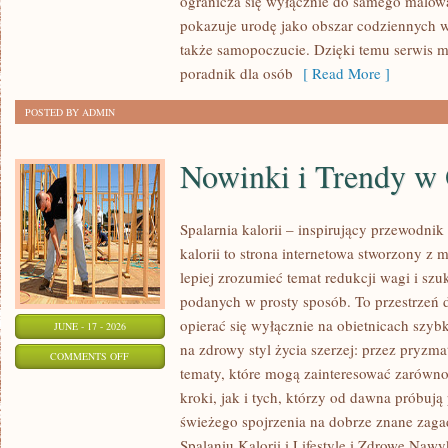
ogranicza się wyłącznie do samego malowa
NA
pokazuje urodę jako obszar codziennych
KAŻDĄ
także samopoczucie. Dzięki temu serwis m
OKAZJĘ
poradnik dla osób
[ Read More ]
POSTED BY ADMIN
Nowinki i Trendy w
Spalarnia kalorii – inspirujący przewodnik 
kalorii to strona internetowa stworzony z 
lepiej zrozumieć temat redukcji wagi i szu
podanych w prosty sposób. To przestrzeń d
opierać się wyłącznie na obietnicach szybk
JUNE - 17 - 2026
na zdrowy styl życia szerzej: przez pryzma
ON
COMMENTS OFF
tematy, które mogą zainteresować zarówno
NOWINKI
kroki, jak i tych, którzy od dawna próbują
I
świeżego spojrzenia na dobrze znane zag
TRENDY
Spalaniu Kalorii i Lifestyle i Zdrowe Nawy