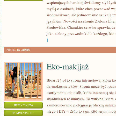
wspierających bardziej świadomy styl życi
ZIELONA
myślą o osobach, które chcą poznawać w
ENERGIA
środowiskowe, ale jednocześnie szukają tr
językiem. Nowości na stronie Zielona Ener
Środowiska. Charakter serwisu sprawia, ż
jako zielony przewodnik dla każdego, kto z
]
POSTED BY ADMIN
Eko-makijaż
Bioarp24.pl to strona internetowa, która k
dermokosmetyków. Strona może być rozumi
asortymentu dla osób, które interesują si
składnikach roślinnych. To witryna, która 
zainteresowanie pielęgnacją bliższą natur
JUNE - 20 - 2026
niego i DIY – Zrób to sam. Głównym motyw
ON
COMMENTS OFF