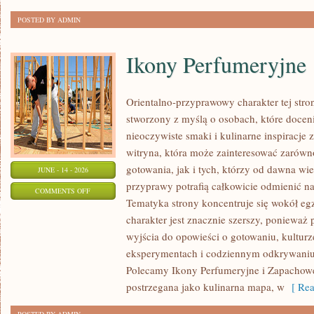
POSTED BY ADMIN
Ikony Perfumeryjne
Orientalno-przyprawowy charakter tej stron
stworzony z myślą o osobach, które docen
nieoczywiste smaki i kulinarne inspiracje 
witryna, która może zainteresować zarów
gotowania, jak i tych, którzy od dawna w
JUNE - 14 - 2026
przyprawy potrafią całkowicie odmienić na
ON
COMMENTS OFF
Tematyka strony koncentruje się wokół egz
IKONY
charakter jest znacznie szerszy, ponieważ
PERFUMERYJNE
wyjścia do opowieści o gotowaniu, kulturz
eksperymentach i codziennym odkrywani
Polecamy Ikony Perfumeryjne i Zapachowe
postrzegana jako kulinarna mapa, w
[ Rea