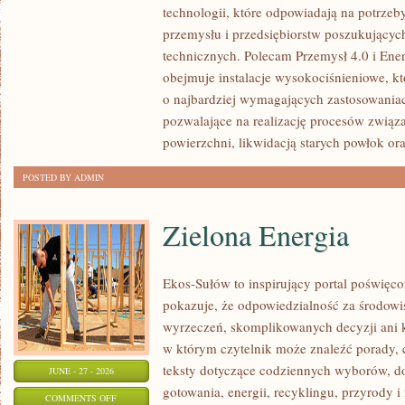
technologii, które odpowiadają na potrzeb
WAS
przemysłu i przedsiębiorstw poszukujący
technicznych. Polecam Przemysł 4.0 i Ener
obejmuje instalacje wysokociśnieniowe, k
o najbardziej wymagających zastosowania
pozwalające na realizację procesów związ
powierzchni, likwidacją starych powłok or
POSTED BY ADMIN
Zielona Energia
Ekos-Sułów to inspirujący portal poświęcon
pokazuje, że odpowiedzialność za środowi
wyrzeczeń, skomplikowanych decyzji ani 
w którym czytelnik może znaleźć porady, 
teksty dotyczące codziennych wyborów, d
JUNE - 27 - 2026
gotowania, energii, recyklingu, przyrody
ON
COMMENTS OFF