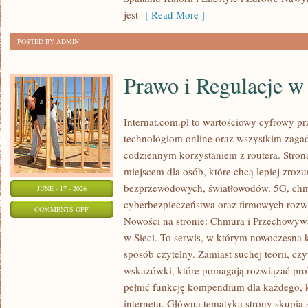
W
jest
[ Read More ]
ODCHUDZANIU
POSTED BY ADMIN
Prawo i Regulacje w 
Internat.com.pl to wartościowy cyfrowy 
technologiom online oraz wszystkim zagad
codziennym korzystaniem z routera. Str
miejscem dla osób, które chcą lepiej zrozum
bezprzewodowych, światłowodów, 5G, chm
JUNE - 17 - 2026
cyberbezpieczeństwa oraz firmowych rozw
ON
COMMENTS OFF
Nowości na stronie: Chmura i Przechowyw
PRAWO
w Sieci. To serwis, w którym nowoczesna
I
sposób czytelny. Zamiast suchej teorii, cz
REGULACJE
wskazówki, które pomagają rozwiązać pro
W
pełnić funkcję kompendium dla każdego, k
INTERNECIE
internetu. Główna tematyka strony skupia 