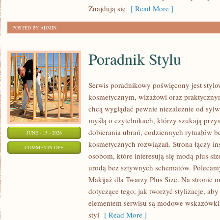
Znajdują się
[ Read More ]
POSTED BY ADMIN
Poradnik Stylu
Serwis poradnikowy poświęcony jest stylo
kosmetycznym, wizażowi oraz praktyczny
chcą wyglądać pewnie niezależnie od sylwe
myślą o czytelnikach, którzy szukają prz
dobierania ubrań, codziennych rytuałów 
JUNE - 15 - 2026
kosmetycznych rozwiązań. Strona łączy ins
ON
COMMENTS OFF
osobom, które interesują się modą plus si
PORADNIK
urodą bez sztywnych schematów. Polecamy 
STYLU
Makijaż dla Twarzy Plus Size. Na stronie 
dotyczące tego, jak tworzyć stylizacje, 
elementem serwisu są modowe wskazówki, 
styl
[ Read More ]