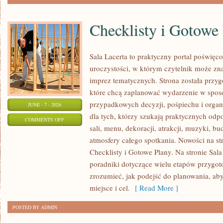
Checklisty i Gotowe
Sala Lacerta to praktyczny portal poświę
uroczystości, w którym czytelnik może zn
imprez tematycznych. Strona została przy
które chcą zaplanować wydarzenie w spos
przypadkowych decyzji, pośpiechu i organ
JUNE - 7 - 2026
dla tych, którzy szukają praktycznych od
ON
COMMENTS OFF
sali, menu, dekoracji, atrakcji, muzyki, b
CHECKLISTY
atmosfery całego spotkania. Nowości na str
I
Checklisty i Gotowe Plany. Na stronie Sal
GOTOWE
poradniki dotyczące wielu etapów przygot
PLANY
zrozumieć, jak podejść do planowania, ab
miejsce i cel.
[ Read More ]
POSTED BY ADMIN