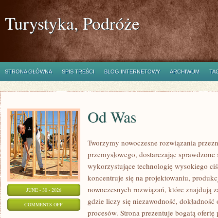
Turystyka, Podróże
STRONA GŁÓWNA
SPIS TREŚCI
BLOG INTERNETOWY
ARCHIWUM
TA
Od Was
Tworzymy nowoczesne rozwiązania przezn
przemysłowego, dostarczając sprawdzone 
wykorzystujące technologię wysokiego ciś
koncentruje się na projektowaniu, produkc
nowoczesnych rozwiązań, które znajdują z
JUNE - 30 - 2026
gdzie liczy się niezawodność, dokładnoś
ON
COMMENTS OFF
procesów. Strona prezentuje bogatą ofertę
OD