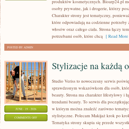
produktów kosmetycznych. Bioarp24.pl m
EKO-
osoby prywatne, jak i drogerie, którzy po
MAKIJAŻ
Charakter strony jest tematyczny, poniewa
które odpowiadają na codzienne potrzeby 
włosów oraz całego ciała. Strona łączy te
potrzebami osób, które chcą
[ Read More 
POSTED BY ADMIN
Stylizacje na każdą 
Studio Veriss to nowoczesny serwis poświ
sprawdzonym wskazówkom dla osób, które 
beauty. Strona ma charakter lifestylowy i 
trendami beauty. To serwis dla początkują
w którym można znaleźć zarówno tematyczne
JUNE - 19 - 2026
stylistyczne. Polecam Makijaż krok po krok
ON
COMMENTS OFF
Tematyka strony skupia się przede wszystk
STYLIZACJE