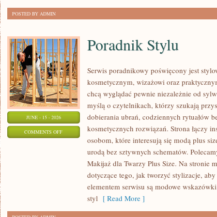
POSTED BY ADMIN
Poradnik Stylu
Serwis poradnikowy poświęcony jest stylo
kosmetycznym, wizażowi oraz praktyczny
chcą wyglądać pewnie niezależnie od sylwe
myślą o czytelnikach, którzy szukają prz
dobierania ubrań, codziennych rytuałów 
JUNE - 15 - 2026
kosmetycznych rozwiązań. Strona łączy ins
ON
COMMENTS OFF
osobom, które interesują się modą plus si
PORADNIK
urodą bez sztywnych schematów. Polecamy 
STYLU
Makijaż dla Twarzy Plus Size. Na stronie 
dotyczące tego, jak tworzyć stylizacje, 
elementem serwisu są modowe wskazówki, 
styl
[ Read More ]