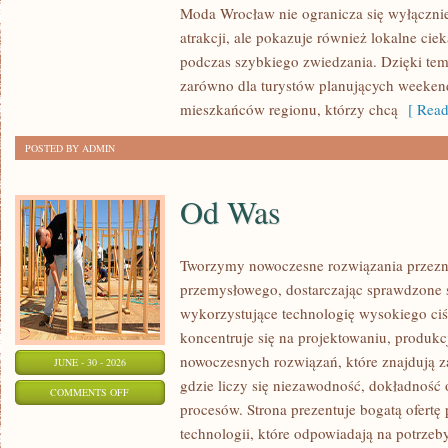
Moda Wrocław nie ogranicza się wyłącznie
atrakcji, ale pokazuje również lokalne cie
podczas szybkiego zwiedzania. Dzięki t
zarówno dla turystów planujących weekend
mieszkańców regionu, którzy chcą
[ Read
POSTED BY ADMIN
Od Was
Tworzymy nowoczesne rozwiązania przezn
przemysłowego, dostarczając sprawdzone 
wykorzystujące technologię wysokiego ciś
koncentruje się na projektowaniu, produkc
nowoczesnych rozwiązań, które znajdują z
JUNE - 30 - 2026
gdzie liczy się niezawodność, dokładnoś
ON
COMMENTS OFF
procesów. Strona prezentuje bogatą ofertę
OD
technologii, które odpowiadają na potrzeb
WAS