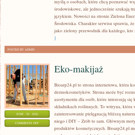
myślą o osobach, które chcą poznawać w
ENERGIA
środowiskowe, ale jednocześnie szukają tr
językiem. Nowości na stronie Zielona Ener
Środowiska. Charakter serwisu sprawia, ż
jako zielony przewodnik dla każdego, kto z
]
POSTED BY ADMIN
Eko-makijaż
Bioarp24.pl to strona internetowa, która k
dermokosmetyków. Strona może być rozumi
asortymentu dla osób, które interesują si
składnikach roślinnych. To witryna, która 
zainteresowanie pielęgnacją bliższą natur
JUNE - 20 - 2026
niego i DIY – Zrób to sam. Głównym motyw
ON
COMMENTS OFF
produktów kosmetycznych. Bioarp24.pl m
EKO-