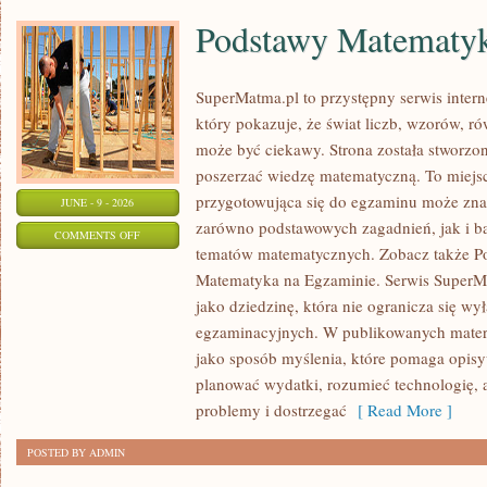
Podstawy Matematy
SuperMatma.pl to przystępny serwis inte
który pokazuje, że świat liczb, wzorów, r
może być ciekawy. Strona została stworzon
poszerzać wiedzę matematyczną. To miejs
przygotowująca się do egzaminu może zna
JUNE - 9 - 2026
zarówno podstawowych zagadnień, jak i b
ON
COMMENTS OFF
tematów matematycznych. Zobacz także P
PODSTAWY
Matematyka na Egzaminie. Serwis SuperM
MATEMATYKI
jako dziedzinę, która nie ogranicza się wy
egzaminacyjnych. W publikowanych materi
jako sposób myślenia, które pomaga opisy
planować wydatki, rozumieć technologię,
problemy i dostrzegać
[ Read More ]
POSTED BY ADMIN