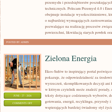
przemysłu i przedsiębiorstw poszukujący
technicznych. Polecam Przemysł 4.0 i Ener
obejmuje instalacje wysokociśnieniowe, k
o najbardziej wymagających zastosowania
pozwalające na realizację procesów związ
powierzchni, likwidacją starych powłok or
POSTED BY ADMIN
Zielona Energia
Ekos-Sułów to inspirujący portal poświęcon
pokazuje, że odpowiedzialność za środowi
wyrzeczeń, skomplikowanych decyzji ani 
w którym czytelnik może znaleźć porady, 
teksty dotyczące codziennych wyborów, d
JUNE - 27 - 2026
gotowania, energii, recyklingu, przyrody
ON
COMMENTS OFF
wspierających bardziej świadomy styl życi
ZIELONA