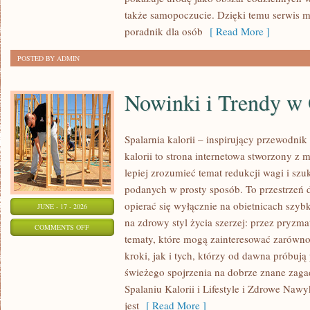
KAŻDĄ
także samopoczucie. Dzięki temu serwis m
OKAZJĘ
poradnik dla osób
[ Read More ]
POSTED BY ADMIN
Nowinki i Trendy w
Spalarnia kalorii – inspirujący przewodnik 
kalorii to strona internetowa stworzony z 
lepiej zrozumieć temat redukcji wagi i szu
podanych w prosty sposób. To przestrzeń d
opierać się wyłącznie na obietnicach szybk
JUNE - 17 - 2026
na zdrowy styl życia szerzej: przez pryzma
ON
COMMENTS OFF
tematy, które mogą zainteresować zarówno
NOWINKI
kroki, jak i tych, którzy od dawna próbują
I
świeżego spojrzenia na dobrze znane zag
TRENDY
Spalaniu Kalorii i Lifestyle i Zdrowe Nawy
W
jest
[ Read More ]