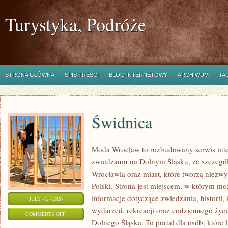
Turystyka, Podróże
STRONA GŁÓWNA
SPIS TREŚCI
BLOG INTERNETOWY
ARCHIWUM
TA
Świdnica
Moda Wrocław to rozbudowany serwis int
zwiedzaniu na Dolnym Śląsku, ze szczeg
Wrocławia oraz miast, które tworzą niezwyk
Polski. Strona jest miejscem, w którym mo
informacje dotyczące zwiedzania, historii, 
JULY - 2 - 2026
wydarzeń, rekreacji oraz codziennego życi
ON
COMMENTS OFF
Dolnego Śląska. To portal dla osób, które 
ŚWIDNICA