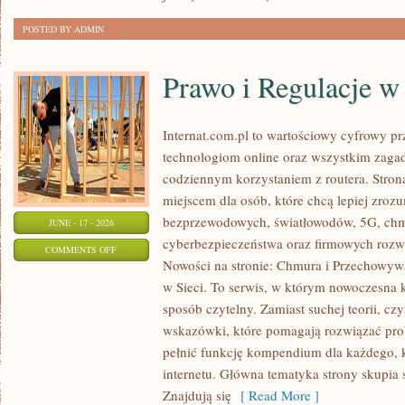
ODCHUDZANIU
POSTED BY ADMIN
Prawo i Regulacje w 
Internat.com.pl to wartościowy cyfrowy 
technologiom online oraz wszystkim zagad
codziennym korzystaniem z routera. Str
miejscem dla osób, które chcą lepiej zrozum
bezprzewodowych, światłowodów, 5G, chm
JUNE - 17 - 2026
cyberbezpieczeństwa oraz firmowych rozw
ON
COMMENTS OFF
Nowości na stronie: Chmura i Przechowyw
PRAWO
w Sieci. To serwis, w którym nowoczesna
I
sposób czytelny. Zamiast suchej teorii, cz
REGULACJE
wskazówki, które pomagają rozwiązać pro
W
pełnić funkcję kompendium dla każdego, k
INTERNECIE
internetu. Główna tematyka strony skupia 
Znajdują się
[ Read More ]