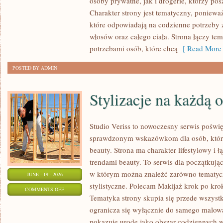
osoby prywatne, jak i drogerie, którzy po
MAKIJAŻ
Charakter strony jest tematyczny, poniewa
które odpowiadają na codzienne potrzeby 
włosów oraz całego ciała. Strona łączy te
potrzebami osób, które chcą
[ Read More 
POSTED BY ADMIN
Stylizacje na każdą 
Studio Veriss to nowoczesny serwis poświ
sprawdzonym wskazówkom dla osób, które 
beauty. Strona ma charakter lifestylowy i 
trendami beauty. To serwis dla początkują
w którym można znaleźć zarówno tematyczne
JUNE - 19 - 2026
stylistyczne. Polecam Makijaż krok po krok
ON
COMMENTS OFF
Tematyka strony skupia się przede wszystk
STYLIZACJE
ogranicza się wyłącznie do samego malowa
NA
pokazuje urodę jako obszar codziennych