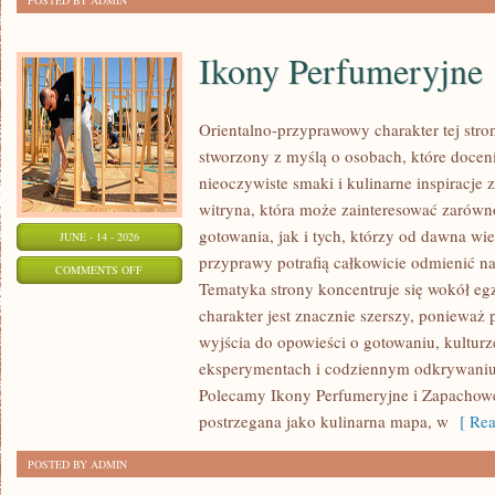
POSTED BY ADMIN
Ikony Perfumeryjne
Orientalno-przyprawowy charakter tej stron
stworzony z myślą o osobach, które docen
nieoczywiste smaki i kulinarne inspiracje 
witryna, która może zainteresować zarów
gotowania, jak i tych, którzy od dawna w
JUNE - 14 - 2026
przyprawy potrafią całkowicie odmienić na
ON
COMMENTS OFF
Tematyka strony koncentruje się wokół egz
IKONY
charakter jest znacznie szerszy, ponieważ
PERFUMERYJNE
wyjścia do opowieści o gotowaniu, kulturz
eksperymentach i codziennym odkrywani
Polecamy Ikony Perfumeryjne i Zapachowe
postrzegana jako kulinarna mapa, w
[ Rea
POSTED BY ADMIN