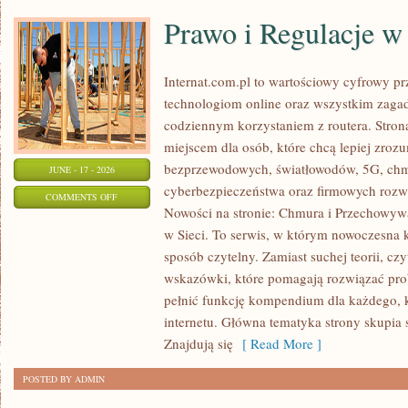
Prawo i Regulacje w 
Internat.com.pl to wartościowy cyfrowy 
technologiom online oraz wszystkim zagad
codziennym korzystaniem z routera. Str
miejscem dla osób, które chcą lepiej zrozum
bezprzewodowych, światłowodów, 5G, chm
JUNE - 17 - 2026
cyberbezpieczeństwa oraz firmowych rozw
ON
COMMENTS OFF
Nowości na stronie: Chmura i Przechowyw
PRAWO
w Sieci. To serwis, w którym nowoczesna
I
sposób czytelny. Zamiast suchej teorii, cz
REGULACJE
wskazówki, które pomagają rozwiązać pro
W
pełnić funkcję kompendium dla każdego, k
INTERNECIE
internetu. Główna tematyka strony skupia 
Znajdują się
[ Read More ]
POSTED BY ADMIN