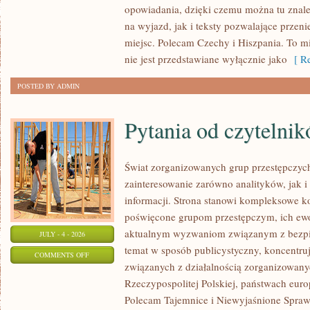
opowiadania, dzięki czemu można tu znal
ZELANDIA
na wyjazd, jak i teksty pozwalające przen
miejsc. Polecam Czechy i Hiszpania. To m
nie jest przedstawiane wyłącznie jako
[ Re
POSTED BY ADMIN
Pytania od czytelni
Świat zorganizowanych grup przestępczych
zainteresowanie zarówno analityków, jak i
informacji. Strona stanowi kompleksowe 
poświęcone grupom przestępczym, ich ewolu
aktualnym wyzwaniom związanym z bezpie
JULY - 4 - 2026
temat w sposób publicystyczny, koncentru
ON
COMMENTS OFF
związanych z działalnością zorganizowany
PYTANIA
Rzeczypospolitej Polskiej, państwach euro
OD
Polecam Tajemnice i Niewyjaśnione Sprawy
CZYTELNIKÓW