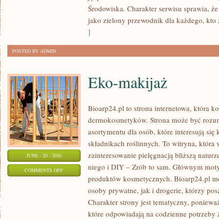
Środowiska. Charakter serwisu sprawia, ż
jako zielony przewodnik dla każdego, kto z
]
POSTED BY ADMIN
Eko-makijaż
Bioarp24.pl to strona internetowa, która k
dermokosmetyków. Strona może być rozumi
asortymentu dla osób, które interesują si
składnikach roślinnych. To witryna, która 
zainteresowanie pielęgnacją bliższą natur
JUNE - 20 - 2026
niego i DIY – Zrób to sam. Głównym motyw
ON
COMMENTS OFF
produktów kosmetycznych. Bioarp24.pl m
EKO-
osoby prywatne, jak i drogerie, którzy po
MAKIJAŻ
Charakter strony jest tematyczny, poniewa
które odpowiadają na codzienne potrzeby 