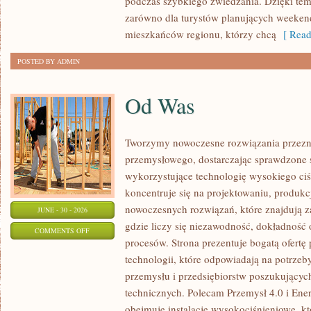
podczas szybkiego zwiedzania. Dzięki t
zarówno dla turystów planujących weekend
mieszkańców regionu, którzy chcą
[ Read
POSTED BY ADMIN
Od Was
Tworzymy nowoczesne rozwiązania przezn
przemysłowego, dostarczając sprawdzone 
wykorzystujące technologię wysokiego ciś
koncentruje się na projektowaniu, produkc
nowoczesnych rozwiązań, które znajdują z
JUNE - 30 - 2026
gdzie liczy się niezawodność, dokładnoś
ON
COMMENTS OFF
procesów. Strona prezentuje bogatą ofertę
OD
technologii, które odpowiadają na potrzeb
WAS
przemysłu i przedsiębiorstw poszukujący
technicznych. Polecam Przemysł 4.0 i Ener
obejmuje instalacje wysokociśnieniowe, k