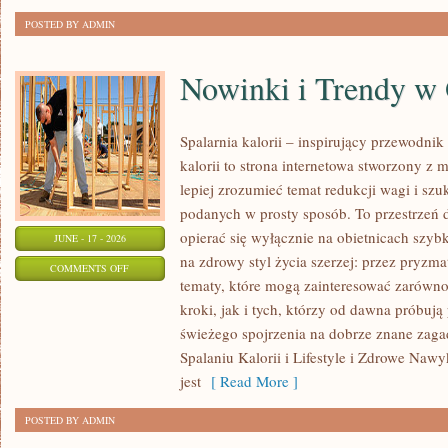
POSTED BY ADMIN
Nowinki i Trendy w
Spalarnia kalorii – inspirujący przewodnik 
kalorii to strona internetowa stworzony z 
lepiej zrozumieć temat redukcji wagi i szu
podanych w prosty sposób. To przestrzeń d
opierać się wyłącznie na obietnicach szybk
JUNE - 17 - 2026
na zdrowy styl życia szerzej: przez pryzma
ON
COMMENTS OFF
tematy, które mogą zainteresować zarówno
NOWINKI
kroki, jak i tych, którzy od dawna próbują
I
świeżego spojrzenia na dobrze znane zag
TRENDY
Spalaniu Kalorii i Lifestyle i Zdrowe Nawy
W
jest
[ Read More ]
ODCHUDZANIU
POSTED BY ADMIN