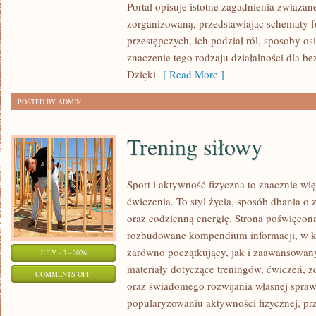
Portal opisuje istotne zagadnienia związan
zorganizowaną, przedstawiając schematy 
przestępczych, ich podział ról, sposoby os
znaczenie tego rodzaju działalności dla b
Dzięki
[ Read More ]
POSTED BY ADMIN
Trening siłowy
Sport i aktywność fizyczna to znacznie wię
ćwiczenia. To styl życia, sposób dbania o
oraz codzienną energię. Strona poświęcona
rozbudowane kompendium informacji, w k
zarówno początkujący, jak i zaawansowan
JULY - 3 - 2026
materiały dotyczące treningów, ćwiczeń, z
ON
COMMENTS OFF
oraz świadomego rozwijania własnej sprawn
TRENING
popularyzowaniu aktywności fizycznej, pr
SIŁOWY