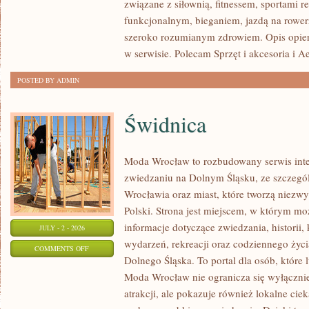
związane z siłownią, fitnessem, sportami r
funkcjonalnym, bieganiem, jazdą na rowerz
szeroko rozumianym zdrowiem. Opis opier
w serwisie. Polecam Sprzęt i akcesoria i A
POSTED BY ADMIN
Świdnica
Moda Wrocław to rozbudowany serwis int
zwiedzaniu na Dolnym Śląsku, ze szczeg
Wrocławia oraz miast, które tworzą niezwyk
Polski. Strona jest miejscem, w którym mo
informacje dotyczące zwiedzania, historii, 
JULY - 2 - 2026
wydarzeń, rekreacji oraz codziennego życi
ON
COMMENTS OFF
Dolnego Śląska. To portal dla osób, które 
ŚWIDNICA
Moda Wrocław nie ogranicza się wyłącznie
atrakcji, ale pokazuje również lokalne cie