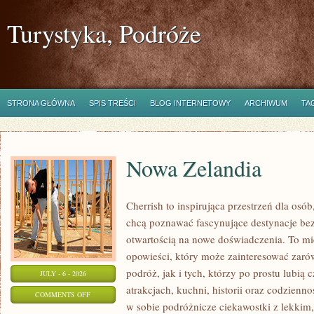
Turystyka, Podróże
STRONA GŁÓWNA
SPIS TREŚCI
BLOG INTERNETOWY
ARCHIWUM
TA
Nowa Zelandia
Cherrish to inspirująca przestrzeń dla osób
chcą poznawać fascynujące destynacje bez
otwartością na nowe doświadczenia. To mi
opowieści, który może zainteresować zar
podróż, jak i tych, którzy po prostu lubią c
JULY - 6 - 2026
atrakcjach, kuchni, historii oraz codzienn
ON
COMMENTS OFF
w sobie podróżnicze ciekawostki z lekki
NOWA