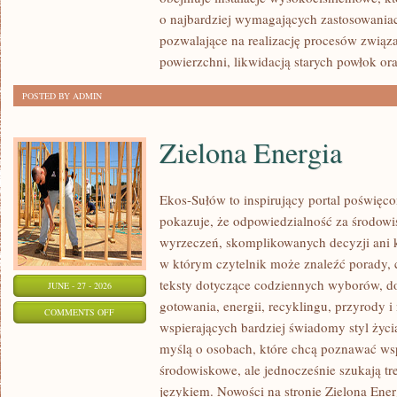
o najbardziej wymagających zastosowania
pozwalające na realizację procesów związ
powierzchni, likwidacją starych powłok or
POSTED BY ADMIN
Zielona Energia
Ekos-Sułów to inspirujący portal poświęcon
pokazuje, że odpowiedzialność za środowi
wyrzeczeń, skomplikowanych decyzji ani 
w którym czytelnik może znaleźć porady, 
teksty dotyczące codziennych wyborów, d
JUNE - 27 - 2026
gotowania, energii, recyklingu, przyrody
ON
COMMENTS OFF
wspierających bardziej świadomy styl życi
ZIELONA
myślą o osobach, które chcą poznawać w
ENERGIA
środowiskowe, ale jednocześnie szukają tr
językiem. Nowości na stronie Zielona Ener