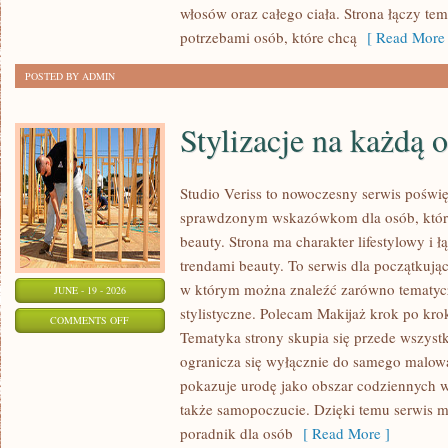
włosów oraz całego ciała. Strona łączy te
potrzebami osób, które chcą
[ Read More 
POSTED BY ADMIN
Stylizacje na każdą 
Studio Veriss to nowoczesny serwis poświ
sprawdzonym wskazówkom dla osób, które 
beauty. Strona ma charakter lifestylowy i 
trendami beauty. To serwis dla początkują
w którym można znaleźć zarówno tematyczne
JUNE - 19 - 2026
stylistyczne. Polecam Makijaż krok po krok
ON
COMMENTS OFF
Tematyka strony skupia się przede wszystk
STYLIZACJE
ogranicza się wyłącznie do samego malowa
NA
pokazuje urodę jako obszar codziennych
KAŻDĄ
także samopoczucie. Dzięki temu serwis m
OKAZJĘ
poradnik dla osób
[ Read More ]