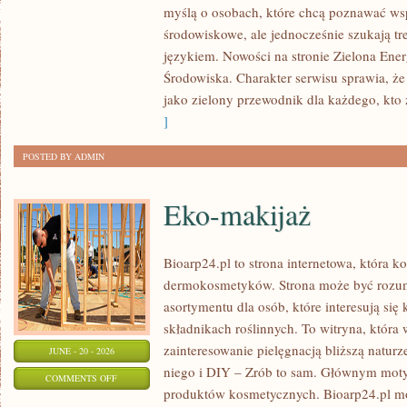
myślą o osobach, które chcą poznawać w
ENERGIA
środowiskowe, ale jednocześnie szukają tr
językiem. Nowości na stronie Zielona Ener
Środowiska. Charakter serwisu sprawia, ż
jako zielony przewodnik dla każdego, kto z
]
POSTED BY ADMIN
Eko-makijaż
Bioarp24.pl to strona internetowa, która k
dermokosmetyków. Strona może być rozumi
asortymentu dla osób, które interesują si
składnikach roślinnych. To witryna, która 
zainteresowanie pielęgnacją bliższą natur
JUNE - 20 - 2026
niego i DIY – Zrób to sam. Głównym motyw
ON
COMMENTS OFF
produktów kosmetycznych. Bioarp24.pl m
EKO-