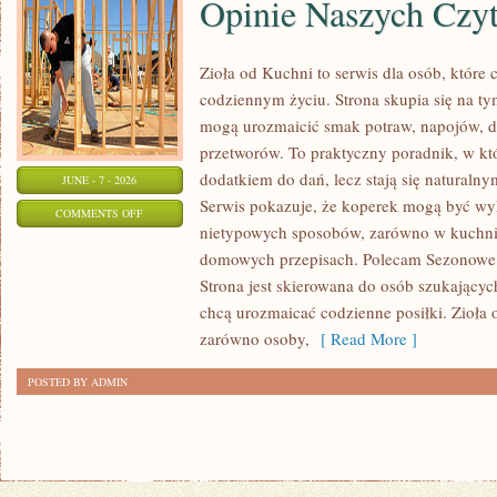
Opinie Naszych Czy
Zioła od Kuchni to serwis dla osób, które 
codziennym życiu. Strona skupia się na ty
mogą urozmaicić smak potraw, napojów, 
przetworów. To praktyczny poradnik, w któ
dodatkiem do dań, lecz stają się naturaln
JUNE - 7 - 2026
Serwis pokazuje, że koperek mogą być wy
ON
COMMENTS OFF
nietypowych sposobów, zarówno w kuchni t
OPINIE
domowych przepisach. Polecam Sezonowe I
NASZYCH
Strona jest skierowana do osób szukających
CZYTELNIKÓW
chcą urozmaicać codzienne posiłki. Zioła
zarówno osoby,
[ Read More ]
POSTED BY ADMIN