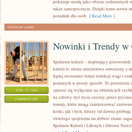
pokazuje urodę jako obszar codziennych
KAŻDĄ
także samopoczucie. Dzięki temu serwis m
OKAZJĘ
poradnik dla osób
[ Read More ]
POSTED BY ADMIN
Nowinki i Trendy w
Spalarnia kalorii – inspirujący przewodnik 
kalorii to strona internetowa stworzony z 
lepiej zrozumieć temat redukcji wagi i szu
podanych w prosty sposób. To przestrzeń d
opierać się wyłącznie na obietnicach szybk
JUNE - 17 - 2026
na zdrowy styl życia szerzej: przez pryzma
ON
COMMENTS OFF
tematy, które mogą zainteresować zarówno
NOWINKI
kroki, jak i tych, którzy od dawna próbują
I
świeżego spojrzenia na dobrze znane zag
TRENDY
Spalaniu Kalorii i Lifestyle i Zdrowe Nawy
W