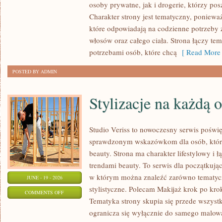
osoby prywatne, jak i drogerie, którzy po
MAKIJAŻ
Charakter strony jest tematyczny, poniewa
które odpowiadają na codzienne potrzeby 
włosów oraz całego ciała. Strona łączy te
potrzebami osób, które chcą
[ Read More 
POSTED BY ADMIN
Stylizacje na każdą 
Studio Veriss to nowoczesny serwis poświ
sprawdzonym wskazówkom dla osób, które 
beauty. Strona ma charakter lifestylowy i 
trendami beauty. To serwis dla początkują
w którym można znaleźć zarówno tematyczne
JUNE - 19 - 2026
stylistyczne. Polecam Makijaż krok po krok
ON
COMMENTS OFF
Tematyka strony skupia się przede wszystk
STYLIZACJE
ogranicza się wyłącznie do samego malowa
NA