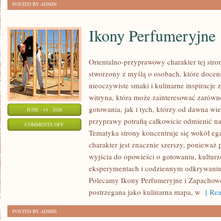
POSTED BY ADMIN
Ikony Perfumeryjne
Orientalno-przyprawowy charakter tej stron
stworzony z myślą o osobach, które docen
nieoczywiste smaki i kulinarne inspiracje 
witryna, która może zainteresować zarów
gotowania, jak i tych, którzy od dawna w
JUNE - 14 - 2026
przyprawy potrafią całkowicie odmienić na
ON
COMMENTS OFF
Tematyka strony koncentruje się wokół egz
IKONY
charakter jest znacznie szerszy, ponieważ
PERFUMERYJNE
wyjścia do opowieści o gotowaniu, kulturz
eksperymentach i codziennym odkrywani
Polecamy Ikony Perfumeryjne i Zapachowe
postrzegana jako kulinarna mapa, w
[ Rea
POSTED BY ADMIN