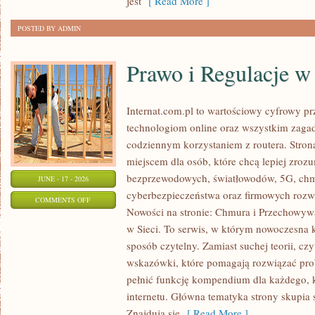
jest
[ Read More ]
ODCHUDZANIU
POSTED BY ADMIN
Prawo i Regulacje w 
Internat.com.pl to wartościowy cyfrowy 
technologiom online oraz wszystkim zagad
codziennym korzystaniem z routera. Str
miejscem dla osób, które chcą lepiej zrozum
bezprzewodowych, światłowodów, 5G, chm
JUNE - 17 - 2026
cyberbezpieczeństwa oraz firmowych rozw
ON
COMMENTS OFF
Nowości na stronie: Chmura i Przechowyw
PRAWO
w Sieci. To serwis, w którym nowoczesna
I
sposób czytelny. Zamiast suchej teorii, cz
REGULACJE
wskazówki, które pomagają rozwiązać pro
W
pełnić funkcję kompendium dla każdego, k
INTERNECIE
internetu. Główna tematyka strony skupia 
Znajdują się
[ Read More ]