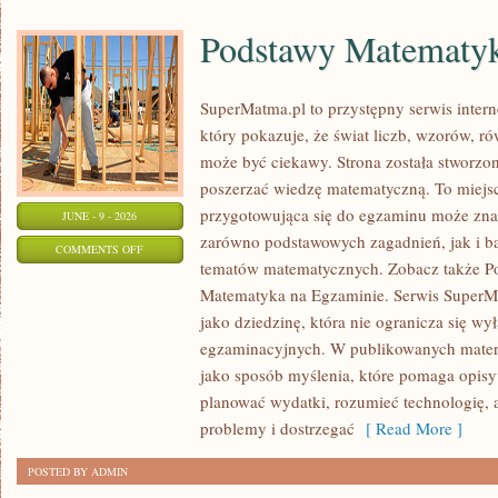
Podstawy Matematy
SuperMatma.pl to przystępny serwis inte
który pokazuje, że świat liczb, wzorów, r
może być ciekawy. Strona została stworzon
poszerzać wiedzę matematyczną. To miejs
przygotowująca się do egzaminu może zna
JUNE - 9 - 2026
zarówno podstawowych zagadnień, jak i b
ON
COMMENTS OFF
tematów matematycznych. Zobacz także P
PODSTAWY
Matematyka na Egzaminie. Serwis SuperM
MATEMATYKI
jako dziedzinę, która nie ogranicza się wy
egzaminacyjnych. W publikowanych materi
jako sposób myślenia, które pomaga opisy
planować wydatki, rozumieć technologię,
problemy i dostrzegać
[ Read More ]
POSTED BY ADMIN