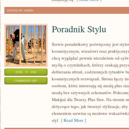
POSTED BY ADMIN
Poradnik Stylu
Serwis poradnikowy poświęcony jest stylo
kosmetycznym, wizażowi oraz praktyczny
chcą wyglądać pewnie niezależnie od sylwe
myślą o czytelnikach, którzy szukają prz
dobierania ubrań, codziennych rytuałów 
JUNE - 15 - 2026
kosmetycznych rozwiązań. Strona łączy ins
ON
COMMENTS OFF
osobom, które interesują się modą plus si
PORADNIK
urodą bez sztywnych schematów. Polecamy 
STYLU
Makijaż dla Twarzy Plus Size. Na stronie 
dotyczące tego, jak tworzyć stylizacje, 
elementem serwisu są modowe wskazówki, 
styl
[ Read More ]