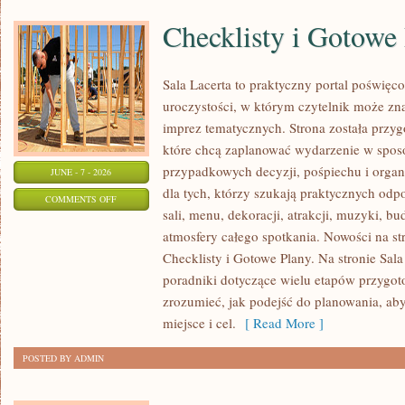
Checklisty i Gotowe
Sala Lacerta to praktyczny portal poświę
uroczystości, w którym czytelnik może zn
imprez tematycznych. Strona została przy
które chcą zaplanować wydarzenie w spos
przypadkowych decyzji, pośpiechu i organ
JUNE - 7 - 2026
dla tych, którzy szukają praktycznych od
ON
COMMENTS OFF
sali, menu, dekoracji, atrakcji, muzyki, b
CHECKLISTY
atmosfery całego spotkania. Nowości na str
I
Checklisty i Gotowe Plany. Na stronie Sal
GOTOWE
poradniki dotyczące wielu etapów przygot
PLANY
zrozumieć, jak podejść do planowania, ab
miejsce i cel.
[ Read More ]
POSTED BY ADMIN