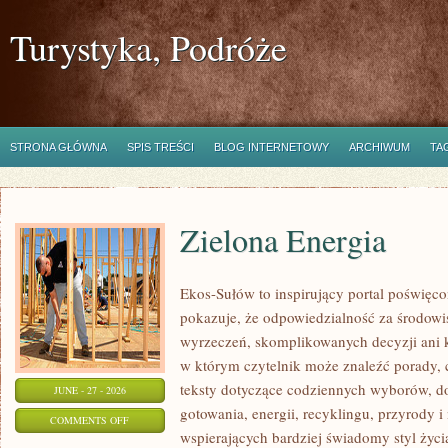
Turystyka, Podróże
STRONA GŁÓWNA
SPIS TREŚCI
BLOG INTERNETOWY
ARCHIWUM
TA
Zielona Energia
Ekos-Sułów to inspirujący portal poświęcon
pokazuje, że odpowiedzialność za środowi
wyrzeczeń, skomplikowanych decyzji ani 
w którym czytelnik może znaleźć porady, 
teksty dotyczące codziennych wyborów, d
JUNE - 27 - 2026
gotowania, energii, recyklingu, przyrody
ON
COMMENTS OFF
wspierających bardziej świadomy styl życi
ZIELONA