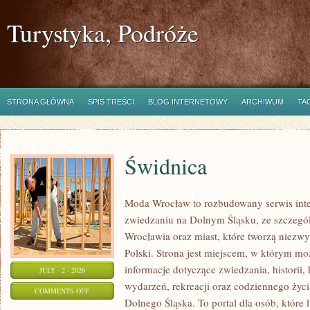
Turystyka, Podróże
STRONA GŁÓWNA
SPIS TREŚCI
BLOG INTERNETOWY
ARCHIWUM
TA
Świdnica
Moda Wrocław to rozbudowany serwis int
zwiedzaniu na Dolnym Śląsku, ze szczeg
Wrocławia oraz miast, które tworzą niezwyk
Polski. Strona jest miejscem, w którym mo
informacje dotyczące zwiedzania, historii, 
JULY - 2 - 2026
wydarzeń, rekreacji oraz codziennego życi
ON
COMMENTS OFF
Dolnego Śląska. To portal dla osób, które 
ŚWIDNICA