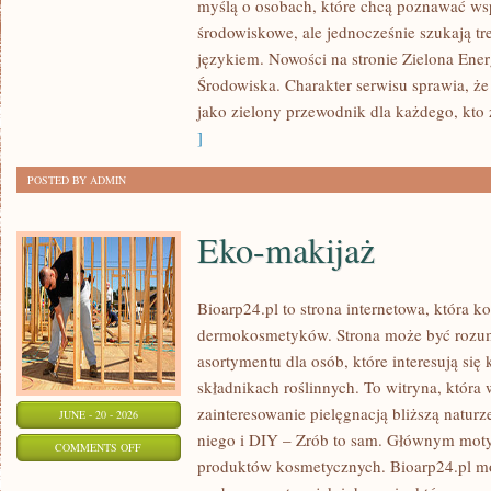
myślą o osobach, które chcą poznawać w
ENERGIA
środowiskowe, ale jednocześnie szukają tr
językiem. Nowości na stronie Zielona Ener
Środowiska. Charakter serwisu sprawia, ż
jako zielony przewodnik dla każdego, kto z
]
POSTED BY ADMIN
Eko-makijaż
Bioarp24.pl to strona internetowa, która k
dermokosmetyków. Strona może być rozumi
asortymentu dla osób, które interesują si
składnikach roślinnych. To witryna, która 
zainteresowanie pielęgnacją bliższą natur
JUNE - 20 - 2026
niego i DIY – Zrób to sam. Głównym motyw
ON
COMMENTS OFF
produktów kosmetycznych. Bioarp24.pl m
EKO-