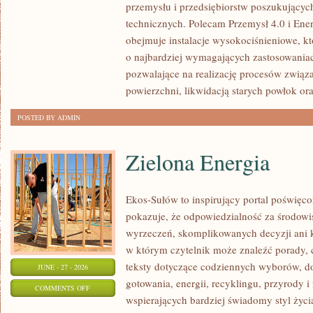
przemysłu i przedsiębiorstw poszukujący
technicznych. Polecam Przemysł 4.0 i Ener
obejmuje instalacje wysokociśnieniowe, k
o najbardziej wymagających zastosowania
pozwalające na realizację procesów związ
powierzchni, likwidacją starych powłok or
POSTED BY ADMIN
Zielona Energia
Ekos-Sułów to inspirujący portal poświęcon
pokazuje, że odpowiedzialność za środowi
wyrzeczeń, skomplikowanych decyzji ani 
w którym czytelnik może znaleźć porady, 
teksty dotyczące codziennych wyborów, d
JUNE - 27 - 2026
gotowania, energii, recyklingu, przyrody
ON
COMMENTS OFF
wspierających bardziej świadomy styl życi
ZIELONA