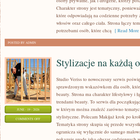
osoby prywatne, jak i drogerie, którzy po
MAKIJAŻ
Charakter strony jest tematyczny, poniewa
które odpowiadają na codzienne potrzeby 
włosów oraz całego ciała. Strona łączy te
potrzebami osób, które chcą
[ Read More 
POSTED BY ADMIN
Stylizacje na każdą 
Studio Veriss to nowoczesny serwis poświ
sprawdzonym wskazówkom dla osób, które 
beauty. Strona ma charakter lifestylowy i 
trendami beauty. To serwis dla początkują
w którym można znaleźć zarówno tematyczne
JUNE - 19 - 2026
stylistyczne. Polecam Makijaż krok po krok
ON
COMMENTS OFF
Tematyka strony skupia się przede wszystk
STYLIZACJE
ogranicza się wyłącznie do samego malowa
NA
pokazuje urodę jako obszar codziennych