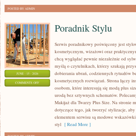
POSTED BY ADMIN
Poradnik Stylu
Serwis poradnikowy poświęcony jest stylo
kosmetycznym, wizażowi oraz praktyczny
chcą wyglądać pewnie niezależnie od sylwe
myślą o czytelnikach, którzy szukają prz
dobierania ubrań, codziennych rytuałów 
JUNE - 15 - 2026
kosmetycznych rozwiązań. Strona łączy ins
ON
COMMENTS OFF
osobom, które interesują się modą plus si
PORADNIK
urodą bez sztywnych schematów. Polecamy 
STYLU
Makijaż dla Twarzy Plus Size. Na stronie 
dotyczące tego, jak tworzyć stylizacje, 
elementem serwisu są modowe wskazówki, 
styl
[ Read More ]