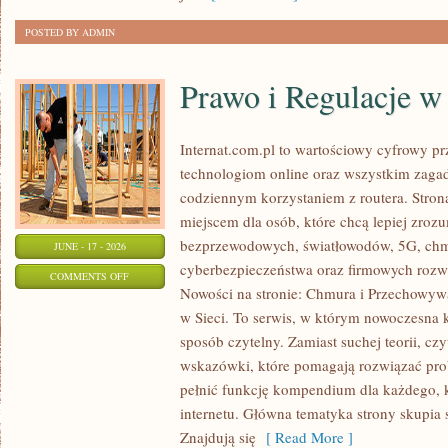
ODCHUDZANIU
POSTED BY ADMIN
Prawo i Regulacje w 
Internat.com.pl to wartościowy cyfrowy 
technologiom online oraz wszystkim zagad
codziennym korzystaniem z routera. Str
miejscem dla osób, które chcą lepiej zrozum
bezprzewodowych, światłowodów, 5G, chm
JUNE - 17 - 2026
cyberbezpieczeństwa oraz firmowych rozw
ON
COMMENTS OFF
Nowości na stronie: Chmura i Przechowyw
PRAWO
w Sieci. To serwis, w którym nowoczesna
I
sposób czytelny. Zamiast suchej teorii, cz
REGULACJE
wskazówki, które pomagają rozwiązać pro
W
pełnić funkcję kompendium dla każdego, k
INTERNECIE
internetu. Główna tematyka strony skupia 
Znajdują się
[ Read More ]