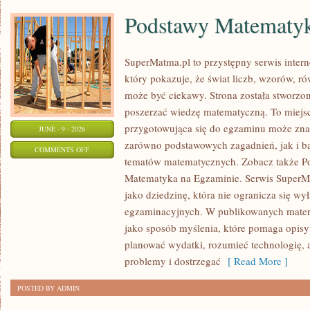
Podstawy Matematy
SuperMatma.pl to przystępny serwis inte
który pokazuje, że świat liczb, wzorów, r
może być ciekawy. Strona została stworzon
poszerzać wiedzę matematyczną. To miejs
przygotowująca się do egzaminu może zna
JUNE - 9 - 2026
zarówno podstawowych zagadnień, jak i b
ON
COMMENTS OFF
tematów matematycznych. Zobacz także P
PODSTAWY
Matematyka na Egzaminie. Serwis SuperM
MATEMATYKI
jako dziedzinę, która nie ogranicza się wy
egzaminacyjnych. W publikowanych materi
jako sposób myślenia, które pomaga opisy
planować wydatki, rozumieć technologię,
problemy i dostrzegać
[ Read More ]
POSTED BY ADMIN