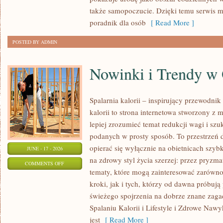
KAŻDĄ
także samopoczucie. Dzięki temu serwis m
OKAZJĘ
poradnik dla osób
[ Read More ]
POSTED BY ADMIN
Nowinki i Trendy w
Spalarnia kalorii – inspirujący przewodnik 
kalorii to strona internetowa stworzony z 
lepiej zrozumieć temat redukcji wagi i szu
podanych w prosty sposób. To przestrzeń d
opierać się wyłącznie na obietnicach szybk
JUNE - 17 - 2026
na zdrowy styl życia szerzej: przez pryzma
ON
COMMENTS OFF
tematy, które mogą zainteresować zarówno
NOWINKI
kroki, jak i tych, którzy od dawna próbują
I
świeżego spojrzenia na dobrze znane zag
TRENDY
Spalaniu Kalorii i Lifestyle i Zdrowe Nawy
W
jest
[ Read More ]