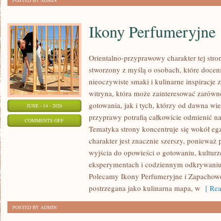
POSTED BY ADMIN
Ikony Perfumeryjne
Orientalno-przyprawowy charakter tej stron
stworzony z myślą o osobach, które docen
nieoczywiste smaki i kulinarne inspiracje 
witryna, która może zainteresować zarów
gotowania, jak i tych, którzy od dawna w
JUNE - 14 - 2026
przyprawy potrafią całkowicie odmienić na
ON
COMMENTS OFF
Tematyka strony koncentruje się wokół egz
IKONY
charakter jest znacznie szerszy, ponieważ
PERFUMERYJNE
wyjścia do opowieści o gotowaniu, kulturz
eksperymentach i codziennym odkrywani
Polecamy Ikony Perfumeryjne i Zapachowe
postrzegana jako kulinarna mapa, w
[ Rea
POSTED BY ADMIN