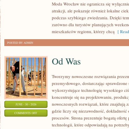
Moda Wrocław nie ogranicza się wyłącznie
atrakcji, ale pokazuje również lokalne cie
podczas szybkiego zwiedzania. Dzięki t
zarówno dla turystów planujących weekend
mieszkańców regionu, którzy chcą
[ Read
POSTED BY ADMIN
Od Was
Tworzymy nowoczesne rozwiązania przezn
przemysłowego, dostarczając sprawdzone 
wykorzystujące technologię wysokiego ciś
koncentruje się na projektowaniu, produkc
nowoczesnych rozwiązań, które znajdują z
JUNE - 30 - 2026
gdzie liczy się niezawodność, dokładnoś
ON
COMMENTS OFF
procesów. Strona prezentuje bogatą ofertę
OD
technologii, które odpowiadają na potrzeb
WAS