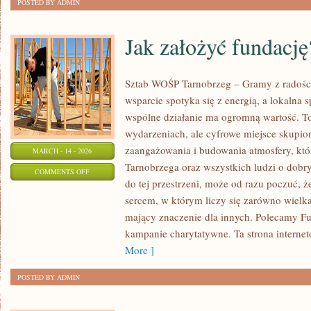
POSTED BY ADMIN
Jak założyć fundację
Sztab WOŚP Tarnobrzeg – Gramy z radości
wsparcie spotyka się z energią, a lokalna 
wspólne działanie ma ogromną wartość. To 
wydarzeniach, ale cyfrowe miejsce skupio
zaangażowania i budowania atmosfery, kt
MARCH - 14 - 2026
Tarnobrzega oraz wszystkich ludzi o dobryc
ON
COMMENTS OFF
do tej przestrzeni, może od razu poczuć, że
JAK
sercem, w którym liczy się zarówno wielka 
ZAŁOŻYĆ
mający znaczenie dla innych. Polecamy Fun
FUNDACJĘ?
kampanie charytatywne. Ta strona internet
More ]
POSTED BY ADMIN