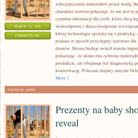
zabezpieczaniu materiałów przed wodą, t
charakter serwisu pokazuje, że nie jest to
centrum informacji dla osób, które chcą lep
wodoodporne i tłuszczoodporne rozwiązan
MARCH - 12 - 2026
której technologia spotyka się z praktyką,
ON
COMMENTS OFF
podana w sposób przystępny zarówno dla fa
OCHRONA
domów. Strona buduje wokół tematu impreg
I
pokazując, że skuteczna ochrona materiał
KONSERWACJA
produkcie, ale obejmuje też diagnostykę p
DREWNA
konserwację. Polecam między innymi Och
More ]
POSTED BY ADMIN
Prezenty na baby sho
reveal