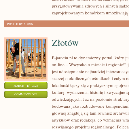
przygotowywania zdrowych i silnych sadz
zaprojektowanym komórkom umożliwiają
POSTED BY ADMIN
Złotów
E-jarocin.pl to dynamiczny portal, który 
on-line – Wszystko o mieście i regionie!” 
jest udostępnianie najbardziej interesujący
szerzej o okolicznych ośrodkach i całym r
lokalność łączy się z praktycznym spojrzen
MARCH - 15 - 2026
kulturę, wydarzenia, historię i zwyczajne
ON
COMMENTS OFF
odwiedzających. Już na poziomie struktury 
ZŁOTÓW
budowana jako rozbudowane kompendium i
głównej znajdują się tam również archiwum,
artykułów oraz redakcja, co wzmacnia wra
rozwijanego projektu regionalnego. Polec