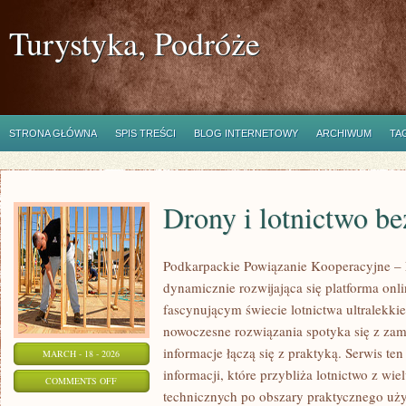
Turystyka, Podróże
STRONA GŁÓWNA
SPIS TREŚCI
BLOG INTERNETOWY
ARCHIWUM
TA
Drony i lotnictwo b
Podkarpackie Powiązanie Kooperacyjne – L
dynamicznie rozwijająca się platforma onl
fascynującym świecie lotnictwa ultralekki
nowoczesne rozwiązania spotyka się z zam
informacje łączą się z praktyką. Serwis t
MARCH - 18 - 2026
informacji, które przybliża lotnictwo z wie
ON
COMMENTS OFF
technicznych po obszary praktycznego uży
DRONY