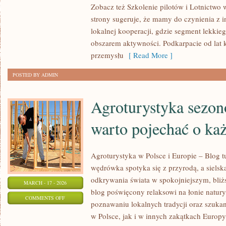
Zobacz też Szkolenie pilotów i Lotnictwo
I
strony sugeruje, że mamy do czynienia z 
LOTNICTWO
lokalnej kooperacji, gdzie segment lekkieg
BEZZAŁOGOWE
obszarem aktywności. Podkarpacie od lat 
przemysłu
[ Read More ]
POSTED BY ADMIN
Agroturystyka sezon
warto pojechać o każ
Agroturystyka w Polsce i Europie – Blog t
wędrówka spotyka się z przyrodą, a sielska 
odkrywania świata w spokojniejszym, bliż
MARCH - 17 - 2026
blog poświęcony relaksowi na łonie natur
ON
COMMENTS OFF
poznawaniu lokalnych tradycji oraz szuk
AGROTURYSTYKA
w Polsce, jak i w innych zakątkach Europy
SEZONOWA