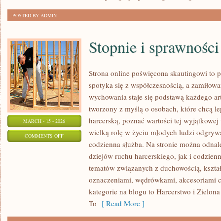
POSTED BY ADMIN
Stopnie i sprawności
Strona online poświęcona skautingowi to p
spotyka się z współczesnością, a zamiłowa
wychowania staje się podstawą każdego ar
tworzony z myślą o osobach, które chcą le
harcerską, poznać wartości tej wyjątkowej
MARCH - 15 - 2026
wielką rolę w życiu młodych ludzi odgrywa
ON
COMMENTS OFF
codzienna służba. Na stronie można odnal
STOPNIE
dziejów ruchu harcerskiego, jak i codzien
I
tematów związanych z duchowością, kszta
SPRAWNOŚCI
oznaczeniami, wędrówkami, akcesoriami 
kategorie na blogu to Harcerstwo i Zielona
To
[ Read More ]