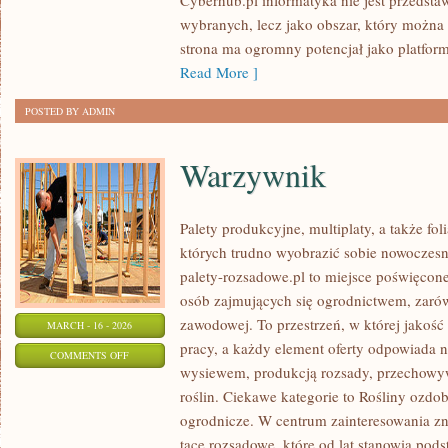
Cyberhub.pl informatyka nie jest przedsta
AUTOMATYKA
wybranych, lecz jako obszar, który można 
strona ma ogromny potencjał jako platfo
Read More ]
POSTED BY ADMIN
Warzywnik
Palety produkcyjne, multiplaty, a także fol
których trudno wyobrazić sobie nowoczesn
palety-rozsadowe.pl to miejsce poświęco
osób zajmujących się ogrodnictwem, zarówn
zawodowej. To przestrzeń, w której jakość
MARCH - 16 - 2026
pracy, a każdy element oferty odpowiada n
ON
COMMENTS OFF
wysiewem, produkcją rozsady, przechowy
WARZYWNIK
roślin. Ciekawe kategorie to Rośliny ozdob
ogrodnicze. W centrum zainteresowania zn
tace rozsadowe, które od lat stanowią pod