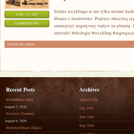
Sztuka recyklingu to nie tylko modne hasł
JUNE - 12 - 2025
dbania o środowisko. Poprzez właściwą 
ON
COMMENTS OFF
zmniejszyć negatywny wpływ na planetę. 
SZTUKA
artykule! #ekologia #recykling #segrega
RECYKLINGU:
POSTED BY ADMIN
JAK
DBAĆ
O
ŚRODOWISKO
POPRZEZ
SEGREGACJĘ
Recent Posts
Archives
ODPADÓW
Rehabilitacja dzieci
August 2026
August 7, 2026
July 2026
Nowości i Premiery
June 2026
August 6, 2026
May 2026
Historia Jednego Zdjęcia