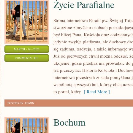
Życie Parafialne
Strona internetowa Parafii pw. Świętej Tró
stworzone z myślą o osobach poszukujący
być bliżej Pana, Kościoła oraz codziennych 
jedynie zwykła platforma, ale duchowy d
się zaduma, tradycja, a także informacje w
MARCH - 14 - 2026
Już od pierwszych chwil można odczuć, że 
ON
COMMENTS OFF
ukojenie, gdzie przekaz ma prowadzić do 
ŻYCIE
też przeczytać: Historia Kościoła i Ducho
PARAFIALNE
internetowa przestrzeń została pomyślana
wspólnotą a wszystkimi, którzy chcą uczest
to portal, który
[ Read More ]
POSTED BY ADMIN
Bochum