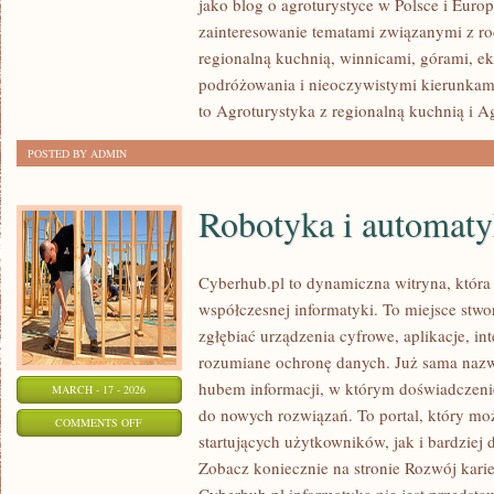
jako blog o agroturystyce w Polsce i Europ
–
zainteresowanie tematami związanymi z 
GDZIE
regionalną kuchnią, winnicami, górami, e
WARTO
podróżowania i nieoczywistymi kierunkam
POJECHAĆ
to Agroturystyka z regionalną kuchnią i A
O
POSTED BY ADMIN
KAŻDEJ
PORZE
Robotyka i automat
ROKU?
Cyberhub.pl to dynamiczna witryna, która 
współczesnej informatyki. To miejsce stwo
zgłębiać urządzenia cyfrowe, aplikacje, int
rozumiane ochronę danych. Już sama nazw
hubem informacji, w którym doświadczenie
MARCH - 17 - 2026
do nowych rozwiązań. To portal, który mo
ON
COMMENTS OFF
startujących użytkowników, jak i bardzie
ROBOTYKA
Zobacz koniecznie na stronie Rozwój karie
I