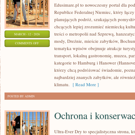
Edusimare.pl to nowoczesny portal dla p
Republice Federalnej Niemiec, który łącz
planujących podróż, szukających pomysłó
chcących lepiej zrozumieć niemiecką kultur
treści o metropolii nad Szprewą, hanzeatyc
MARCH - 12 - 2026
mody, Dreźnie, mieście zabytków, Bochum 
ON
COMMENTS OFF
tematyka wpisów obejmuje atrakcje turyst
BOCHUM
transport, lokalną gastronomię, muzea, par
kategorie to Hamburg i Hanower (Hannover)
którzy chcą podróżować świadomie, pozna
najbardziej znanych zabytków, ale równie
klimatu.
[ Read More ]
POSTED BY ADMIN
Ochrona i konserwac
Ultra-Ever Dry to specjalistyczna strona, k