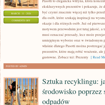
Pasotti to elegancka witryna, która koncent
ekskluzywnych prezentów i pokazuje, że 
być czymś znacznie więcej niż tylko prze
MARCH - 11 - 2026
dla osób, które szukają inspiracji na wys
ON
COMMENTS OFF
okazje i dla różnych osób. Już od pierwsz
PREZENTY
motywem przewodnim jest tutaj jakość, a t
NA
musi oznaczać przesady, lecz może przeja
BABY
umiejętnym wyborze oraz w świadomym p
SHOWER
właśnie dlatego Pasotti można postrzegać 
I
prezentów, które mają robić wrażenie, ale
GENDER
gustowne. Zobacz też: Prezenty
[ Read Mo
REVEAL
POSTED BY ADMIN
Sztuka recyklingu: j
środowisko poprzez 
odpadów