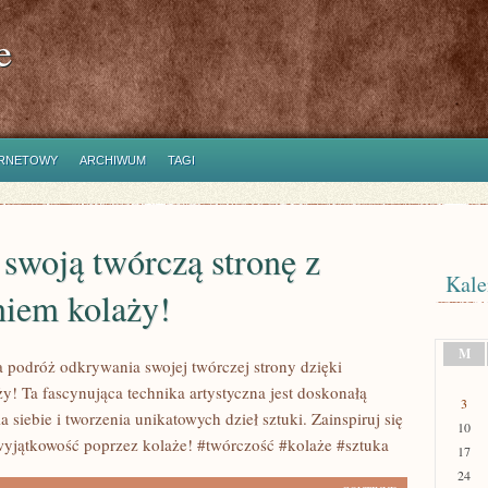
e
ERNETOWY
ARCHIWUM
TAGI
swoją twórczą stronę z
Kale
niem kolaży!
M
na podróż odkrywania swojej twórczej strony dzięki
y! Ta fascynująca technika artystyczna jest doskonałą
3
 siebie i tworzenia unikatowych dzieł sztuki. Zainspiruj się
10
wyjątkowość poprzez kolaże! #twórczość #kolaże #sztuka
17
24