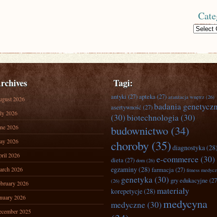
Cate
Categories
rchives
Tagi:
antyki
(27)
apteka
(27)
aranżacja wnętrz
(26)
ugust 2026
badania genetycz
asertywność
(27)
ly 2026
(30)
biotechnologia
(30)
ne 2026
budownictwo
(34)
ay 2026
choroby
(35)
diagnostyka
(28
ril 2026
e-commerce
(30)
dieta
(27)
dom
(26)
egzaminy
(28)
arch 2026
farmacja
(27)
fitness medyc
genetyka
(30)
gry edukacyjne
(27
(26)
bruary 2026
materiały
korepetycje
(28)
nuary 2026
medycyna
medyczne
(30)
ecember 2025