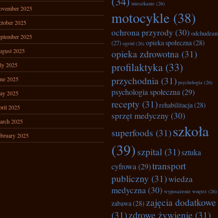
(34)
mieszkanie
(26)
ovember 2025
motocykle
(38)
tober 2025
ochrona przyrody
(30)
odchudzan
ptember 2025
opieka społeczna
(28)
(27)
ogród
(26)
ugust 2025
opieka zdrowotna
(31)
profilaktyka
(33)
ly 2025
przychodnia
(31)
ne 2025
psychologia
(26)
psychologia społeczna
(29)
ay 2025
recepty
(31)
rehabilitacja
(28)
ril 2025
sprzęt medyczny
(30)
arch 2025
szkoła
superfoods
(31)
bruary 2025
(39)
szpital
(31)
sztuka
transport
cyfrowa
(29)
publiczny
(31)
wiedza
medyczna
(30)
wyposażenie wnętrz
(26)
zajęcia dodatkowe
zabawa
(28)
(31)
zdrowe żywienie
(31)