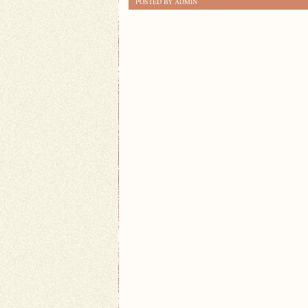
POSTED BY ADMIN
SWOJĄ
TWÓRCZĄ
STRONĘ
Z
TWORZENIEM
KOLAŻY!