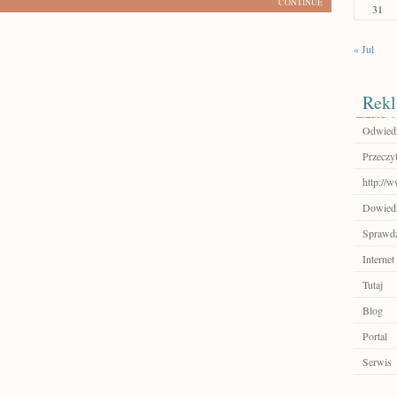
CONTINUE
31
« Jul
Rekl
Odwiedź
Przeczyt
http://
Dowiedz 
Sprawdź
Internet
Tutaj
Blog
Portal
Serwis