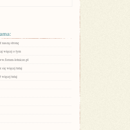
ama:
 naszą stronę
aj więcej o tym
www.forum-lotnicze.pl
się więcej tutaj
 więcej tutaj