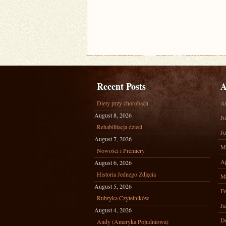
Recent Posts
A
Diety przy chorobach
A
August 8, 2026
Ju
Rehabilitacja dzieci
Ju
August 7, 2026
M
Nowości i Premiery
Ap
August 6, 2026
Historia Jednego Zdjęcia
M
August 5, 2026
Fe
Rubryka Czytelników
Ja
August 4, 2026
D
Andy (Ameryka Południowa)