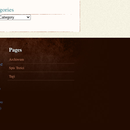
gories
Pages
Archiwum
ne
Spis Treści
Tagi
)
zny
)