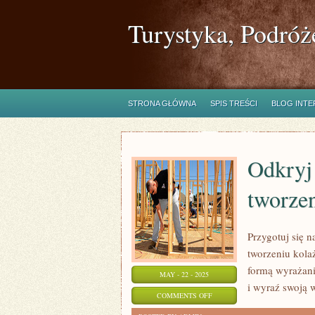
Turystyka, Podróż
STRONA GŁÓWNA
SPIS TREŚCI
BLOG INT
Odkryj 
tworze
Przygotuj się 
tworzeniu kolaż
formą wyrażania
MAY - 22 - 2025
i wyraź swoją 
ON
COMMENTS OFF
ODKRYJ